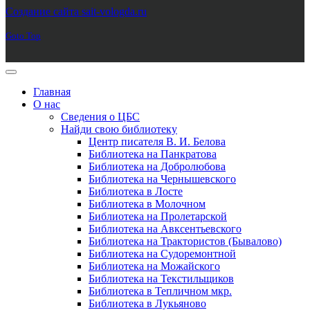
Создание сайта sait-vologda.ru
Goto Top
Главная
О нас
Сведения о ЦБС
Найди свою библиотеку
Центр писателя В. И. Белова
Библиотека на Панкратова
Библиотека на Добролюбова
Библиотека на Чернышевского
Библиотека в Лосте
Библиотека в Молочном
Библиотека на Пролетарской
Библиотека на Авксентьевского
Библиотека на Трактористов (Бывалово)
Библиотека на Судоремонтной
Библиотека на Можайского
Библиотека на Текстильщиков
Библиотека в Тепличном мкр.
Библиотека в Лукьяново