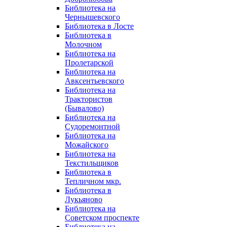
Библиотека на
Чернышевского
Библиотека в Лосте
Библиотека в
Молочном
Библиотека на
Пролетарской
Библиотека на
Авксентьевского
Библиотека на
Трактористов
(Бывалово)
Библиотека на
Судоремонтной
Библиотека на
Можайского
Библиотека на
Текстильщиков
Библиотека в
Тепличном мкр.
Библиотека в
Лукьяново
Библиотека на
Советском проспекте
Библиотека на