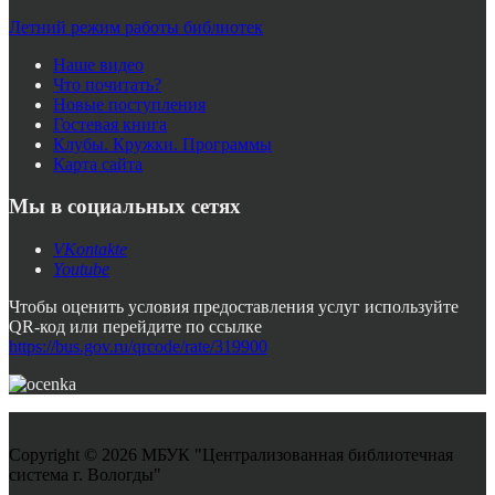
Летний режим работы библиотек
Наше видео
Что почитать?
Новые поступления
Гостевая книга
Клубы. Кружки. Программы
Карта сайта
Мы в социальных сетях
VKontakte
Youtube
Чтобы оценить условия предоставления услуг используйте
QR-код или перейдите по ссылке
https://bus.gov.ru/qrcode/rate/319900
Copyright © 2026 МБУК "Централизованная библиотечная
система г. Вологды"
Joomla! 3 Templates