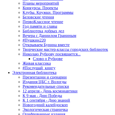
Планы мероприятий
Конкурсы. Проекты
Клубы. Кружки. Программы
Беловские чтения
ПервоКлассное чтение
Год памяти и славы
Библиотека добрых дел
Вечера с Даниилом Граниным
#Пушкин220
Открываем Бунина вместе
Творческие мастер-классы городских библиотек
Николаю Рубцову посвящается...
Слово о Рубцове
Живая классика
#Послушай_книгу
Электронная библиотека
Презентации и сценарии
Издания ЦБС г. Вологды
Рекомендательные списки
12 апреля - День космонавтики
К 9 мая - Дню Победы
К 1 сентября - Дню знаний
Новогодний калейдоскоп
Экологическая страничка
Оцифрованные издания