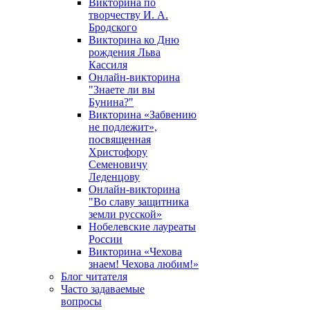
Викторина по
творчеству И. А.
Бродского
Викторина ко Дню
рождения Льва
Кассиля
Онлайн-викторина
"Знаете ли вы
Бунина?"
Викторина «Забвению
не подлежит»,
посвященная
Христофору
Семеновичу
Леденцову
Онлайн-викторина
"Во славу защитника
земли русской»
Нобелевские лауреаты
России
Викторина «Чехова
знаем! Чехова любим!»
Блог читателя
Часто задаваемые
вопросы