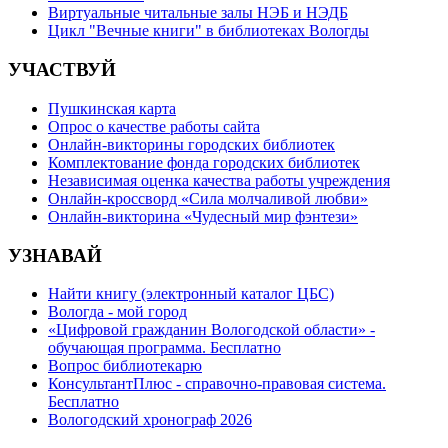
Виртуальные читальные залы НЭБ и НЭДБ
Цикл "Вечные книги" в библиотеках Вологды
УЧАСТВУЙ
Пушкинская карта
Опрос о качестве работы сайта
Онлайн-викторины городских библиотек
Комплектование фонда городских библиотек
Независимая оценка качества работы учреждения
Онлайн-кроссворд «Сила молчаливой любви»
Онлайн-викторина «Чудесный мир фэнтези»
УЗНАВАЙ
Найти книгу (электронный каталог ЦБС)
Вологда - мой город
«Цифровой гражданин Вологодской области» -
обучающая программа. Бесплатно
Вопрос библиотекарю
КонсультантПлюс - справочно-правовая система.
Бесплатно
Вологодский хронограф 2026