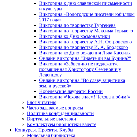
Викторина к дню славянской письменности
и культуры
Викторина «Вологодские писатели-юбиляры
2017 года»
Викторина по творчеству Тургенева
Викторина по творчеству Максима Горького
Викторина ко Дню космонавтики
Викторина по творчеству А.Н. Островского
Викторина по творчеству И. А. Бродского
Викторина ко Дню рождения Льва Кассиля
Онлайн-викторина "Знаете ли вы Бунина?"
Викторина «Забвению не подлежит»,
посвященная Христофору Семеновичу
Леденцову
Онлайн-викторина "Во славу защитника
земли русской»
Нобелевские лауреаты России
Викторина «Чехова знаем! Чехова любим!»
Блог читателя
Часто задаваемые вопросы
Политика конфиденциальности
Виртуальные выставки
Комплектуем библиотеки вместе
Конкурсы. Проекты. Клубы
Модельная библиотека