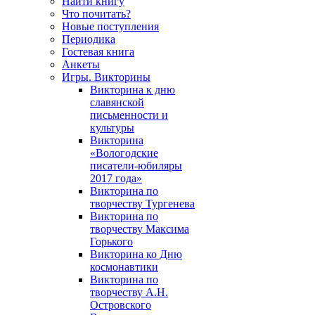
Найти книгу
Что почитать?
Новые поступления
Периодика
Гостевая книга
Анкеты
Игры. Викторины
Викторина к дню
славянской
письменности и
культуры
Викторина
«Вологодские
писатели-юбиляры
2017 года»
Викторина по
творчеству Тургенева
Викторина по
творчеству Максима
Горького
Викторина ко Дню
космонавтики
Викторина по
творчеству А.Н.
Островского