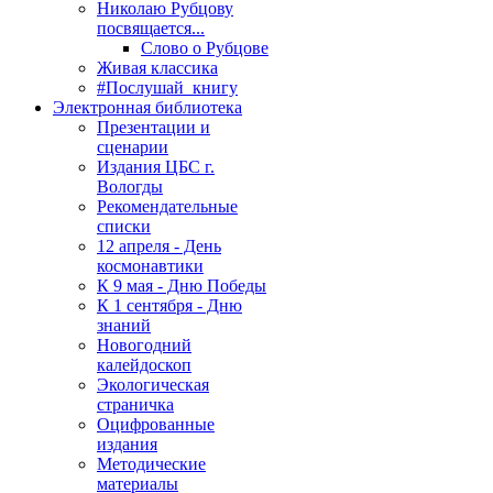
Николаю Рубцову
посвящается...
Слово о Рубцове
Живая классика
#Послушай_книгу
Электронная библиотека
Презентации и
сценарии
Издания ЦБС г.
Вологды
Рекомендательные
списки
12 апреля - День
космонавтики
К 9 мая - Дню Победы
К 1 сентября - Дню
знаний
Новогодний
калейдоскоп
Экологическая
страничка
Оцифрованные
издания
Методические
материалы