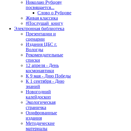
Николаю Рубцову
посвящается...
Слово о Рубцове
Живая классика
#Послушай_книгу
Электронная библиотека
Презентации и
сценарии
Издания ЦБС г.
Вологды
Рекомендательные
списки
12 апреля - День
космонавтики
К 9 мая - Дню Победы
К 1 сентября - Дню
знаний
Новогодний
калейдоскоп
Экологическая
страничка
Оцифрованные
издания
Методические
материалы