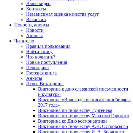
Наше видео
Контакты
Независимая оценка качества услуг
Вакансии
Новости, анонсы
Новости
Анонсы
Читателю
Правила пользования
Найти книгу
Что почитать?
Новые поступления
Периодика
Гостевая книга
Анкеты
Игры. Викторины
Викторина к дню славянской письменности
и культуры
Викторина «Вологодские писатели-юбиляры
2017 года»
Викторина по творчеству Тургенева
Викторина по творчеству Максима Горького
Викторина ко Дню космонавтики
Викторина по творчеству А.Н. Островского
Викторина по творчеству И. А. Бродского