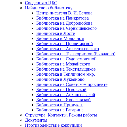
Сведения о ЦБС
Найди свою библиотеку
Центр писателя В. И. Белова
Библиотека на Панкратова
Библиотека на Добролюбова
Библиотека на Чернышевского
Библиотека в Лосте
Библиотека в Молочном
Библиотека на Пролетарской
Библиотека на Авксентьевского
Библиотека на Трактористов (Бывалово)
Библиотека на Судоремонтной
Библиотека на Можайского
Библиотека на Текстильщиков
Библиотека в Тепличном мкр.
Библиотека в Лукьяново
Библиотека на Советском проспекте
Библиотека на Псковской
Библиотека на Архангельской
Библиотека на Ярославской
Библиотека в Прилуках
Библиотека на Гагарина
Структура. Контакты. Режим работы
Документы
Противодействие коррупции