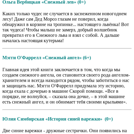
Ольга Вербицкая «Снежный лев» (0+)
Каких только чудес не случается в заснеженном новогоднем
лесу! Даже сам Дед Мороз глазам не поверил, когда
обнаружил в корзине на тропинке... настоящего львёнка! Вот
так чудеса! Чтобы малыш не замерз, добрый волшебник
превратил его в Снежного льва и взял с собой. А дальше
началась настоящая кутерьма!
Мэгги О'Фаррелл «Снежный ангел» (6+)
Главная идея этой книги заключается в том, что когда мы
создаем снежного ангела, он становится своего рода ангелом-
хранителем и всегда находится рядом, чтобы заботиться о нас
и защищать нас. Мэгги О'Фаррелл придумала эту историю,
когда ехала с дочерью в машине Скорой помощи. «Все в
порядке, не волнуйся, – сказала она дочке, – в этой машине
есть снежный ангел, и он обнимает тебя своими крыльями».
Юлия Симбирская «История синей варежки» (0+)
Две синие варежки - дружные сестрички. Они появились на