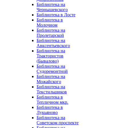
Библиотека на
Чернышевского
Библиотека в Лосте
Библиотека в
Молочном
Библиотека на
Пролетарской
Библиотека на
Авксентьевского
Библиотека на
Трактористов
(Бывалово)
Библиотека на
Судоремонтной
Библиотека на
Можайского
Библиотека на
Текстильщиков
Библиотека в
Тепличном мкр.
Библиотека в
Лукьяново
Библиотека на
Советском проспекте
Библиотека на