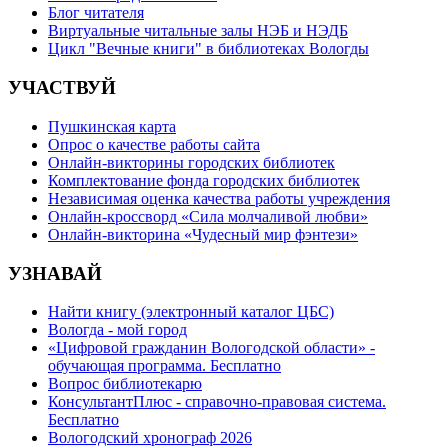
Блог читателя
Виртуальные читальные залы НЭБ и НЭДБ
Цикл "Вечные книги" в библиотеках Вологды
УЧАСТВУЙ
Пушкинская карта
Опрос о качестве работы сайта
Онлайн-викторины городских библиотек
Комплектование фонда городских библиотек
Независимая оценка качества работы учреждения
Онлайн-кроссворд «Сила молчаливой любви»
Онлайн-викторина «Чудесный мир фэнтези»
УЗНАВАЙ
Найти книгу (электронный каталог ЦБС)
Вологда - мой город
«Цифровой гражданин Вологодской области» -
обучающая программа. Бесплатно
Вопрос библиотекарю
КонсультантПлюс - справочно-правовая система.
Бесплатно
Вологодский хронограф 2026