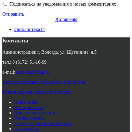
Подписаться на уведомления о новых комментариях
Отправить
JComments
#Библиотека14
Контакты
Администрация: г. Вологда, ул. Щетинина, д.5
тел.: 8 (8172) 51-16-09
e-mail:
adm-cbs@mail.ru
Адреса и контакты городских библиотек
Летний режим работы библиотек
Наше видео
Что почитать?
Новые поступления
Гостевая книга
Клубы. Кружки. Программы
Карта сайта