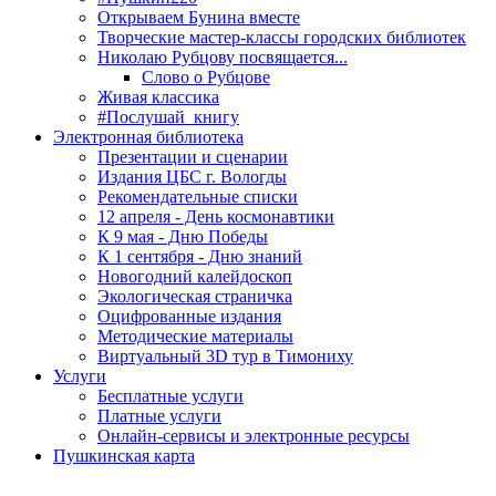
Открываем Бунина вместе
Творческие мастер-классы городских библиотек
Николаю Рубцову посвящается...
Слово о Рубцове
Живая классика
#Послушай_книгу
Электронная библиотека
Презентации и сценарии
Издания ЦБС г. Вологды
Рекомендательные списки
12 апреля - День космонавтики
К 9 мая - Дню Победы
К 1 сентября - Дню знаний
Новогодний калейдоскоп
Экологическая страничка
Оцифрованные издания
Методические материалы
Виртуальный 3D тур в Тимониху
Услуги
Бесплатные услуги
Платные услуги
Онлайн-сервисы и электронные ресурсы
Пушкинская карта