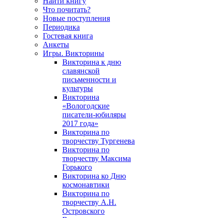
Найти книгу
Что почитать?
Новые поступления
Периодика
Гостевая книга
Анкеты
Игры. Викторины
Викторина к дню
славянской
письменности и
культуры
Викторина
«Вологодские
писатели-юбиляры
2017 года»
Викторина по
творчеству Тургенева
Викторина по
творчеству Максима
Горького
Викторина ко Дню
космонавтики
Викторина по
творчеству А.Н.
Островского