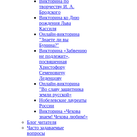
Викторина по
творчеству И. А.
Бродского
Викторина ко Дню
рождения Льва
Кассиля
Онлайн-викторина
"Знаете ли вы
Бунина?"
Викторина «Забвению
не подлежит»,
посвященная
Христофору
Семеновичу
Леденцову
Онлайн-викторина
"Во славу защитника
земли русской»
Нобелевские лауреаты
России
Викторина «Чехова
знаем! Чехова любим!»
Блог читателя
Часто задаваемые
вопросы