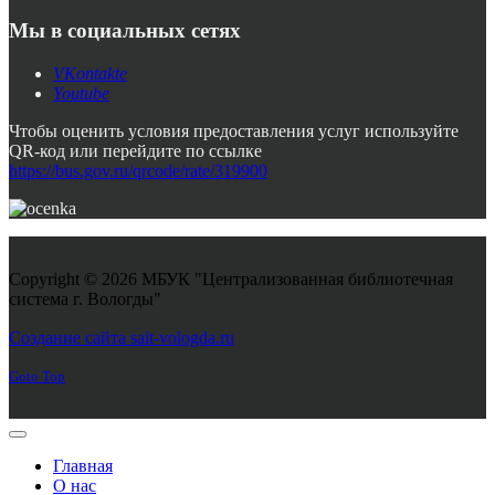
Мы в социальных сетях
VKontakte
Youtube
Чтобы оценить условия предоставления услуг используйте
QR-код или перейдите по ссылке
https://bus.gov.ru/qrcode/rate/319900
Copyright © 2026 МБУК "Централизованная библиотечная
система г. Вологды"
Joomla! 3 Templates
Создание сайта sait-vologda.ru
Goto Top
Главная
О нас