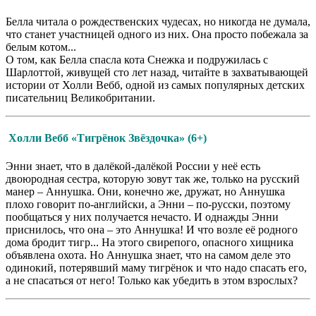
Белла читала о рождественских чудесах, но никогда не думала,
что станет участницей одного из них. Она просто побежала за
белым котом...
О том, как Белла спасла кота Снежка и подружилась с
Шарлоттой, живущей сто лет назад, читайте в захватывающей
истории от Холли Вебб, одной из самых популярных детских
писательниц Великобритании.
Холли Вебб «Тигрёнок Звёздочка» (6+)
Энни знает, что в далёкой-далёкой России у неё есть
двоюродная сестра, которую зовут так же, только на русский
манер – Аннушка. Они, конечно же, дружат, но Аннушка
плохо говорит по-английски, а Энни – по-русски, поэтому
пообщаться у них получается нечасто. И однажды Энни
приснилось, что она – это Аннушка! И что возле её родного
дома бродит тигр... На этого свирепого, опасного хищника
объявлена охота. Но Аннушка знает, что на самом деле это
одинокий, потерявший маму тигрёнок и что надо спасать его,
а не спасаться от него! Только как убедить в этом взрослых?