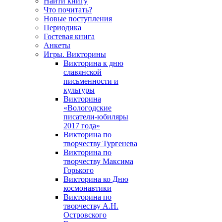
Найти книгу
Что почитать?
Новые поступления
Периодика
Гостевая книга
Анкеты
Игры. Викторины
Викторина к дню
славянской
письменности и
культуры
Викторина
«Вологодские
писатели-юбиляры
2017 года»
Викторина по
творчеству Тургенева
Викторина по
творчеству Максима
Горького
Викторина ко Дню
космонавтики
Викторина по
творчеству А.Н.
Островского