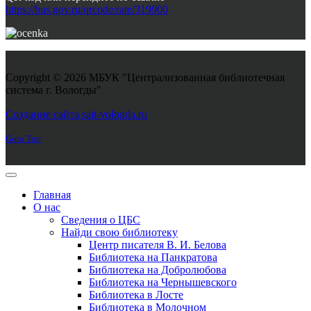
https://bus.gov.ru/qrcode/rate/319900
Copyright © 2026 МБУК "Централизованная библиотечная
система г. Вологды"
Joomla! 3 Templates
Создание сайта sait-vologda.ru
Goto Top
Главная
О нас
Сведения о ЦБС
Найди свою библиотеку
Центр писателя В. И. Белова
Библиотека на Панкратова
Библиотека на Добролюбова
Библиотека на Чернышевского
Библиотека в Лосте
Библиотека в Молочном