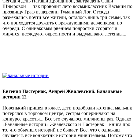
Сегодня день Наташи Дрондиной, завтра день Саши
Шныровой — так проводит лето восьмиклассник Васькин по
прозвищу Граф из деревни Туманный Лог. Отсюда
разъехались почти все жители, осталось лишь три семьи, так
что приходится дружить с враждующими девчонками по
очереди. С одинаковым рвением подростки ссорятся и
мирятся, исследуют окрестности и выдумывают легенды...
Евгения Пастернак, Андрей Жвалевский. Банальные
истории 12+
Новенький пришел в класс, дети подобрали котенка, мальчик
потерялся в торговом центре, сестры соперничают на
конкурсе красоты... Все это случалось миллионы раз. Однако
«Банальные истории» Жвалевского и Пастернак – книга про
то, что обычных историй не бывает. Все, что с однажды
случается, все конкретные истории удивительны. Потому что