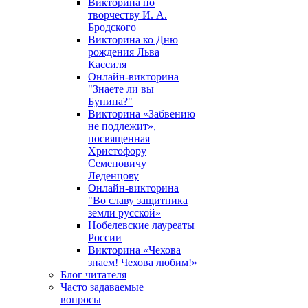
Викторина по
творчеству И. А.
Бродского
Викторина ко Дню
рождения Льва
Кассиля
Онлайн-викторина
"Знаете ли вы
Бунина?"
Викторина «Забвению
не подлежит»,
посвященная
Христофору
Семеновичу
Леденцову
Онлайн-викторина
"Во славу защитника
земли русской»
Нобелевские лауреаты
России
Викторина «Чехова
знаем! Чехова любим!»
Блог читателя
Часто задаваемые
вопросы