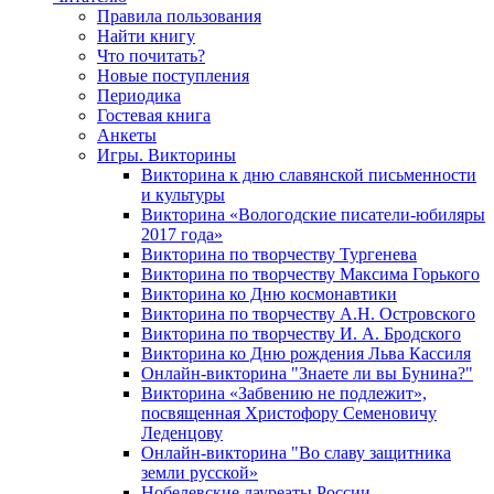
Правила пользования
Найти книгу
Что почитать?
Новые поступления
Периодика
Гостевая книга
Анкеты
Игры. Викторины
Викторина к дню славянской письменности
и культуры
Викторина «Вологодские писатели-юбиляры
2017 года»
Викторина по творчеству Тургенева
Викторина по творчеству Максима Горького
Викторина ко Дню космонавтики
Викторина по творчеству А.Н. Островского
Викторина по творчеству И. А. Бродского
Викторина ко Дню рождения Льва Кассиля
Онлайн-викторина "Знаете ли вы Бунина?"
Викторина «Забвению не подлежит»,
посвященная Христофору Семеновичу
Леденцову
Онлайн-викторина "Во славу защитника
земли русской»
Нобелевские лауреаты России