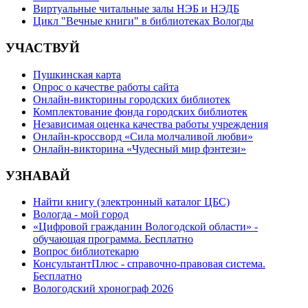
Виртуальные читальные залы НЭБ и НЭДБ
Цикл "Вечные книги" в библиотеках Вологды
УЧАСТВУЙ
Пушкинская карта
Опрос о качестве работы сайта
Онлайн-викторины городских библиотек
Комплектование фонда городских библиотек
Независимая оценка качества работы учреждения
Онлайн-кроссворд «Сила молчаливой любви»
Онлайн-викторина «Чудесный мир фэнтези»
УЗНАВАЙ
Найти книгу (электронный каталог ЦБС)
Вологда - мой город
«Цифровой гражданин Вологодской области» -
обучающая программа. Бесплатно
Вопрос библиотекарю
КонсультантПлюс - справочно-правовая система.
Бесплатно
Вологодский хронограф 2026