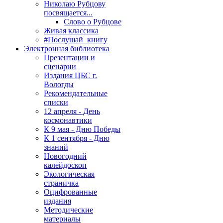
Николаю Рубцову
посвящается...
Слово о Рубцове
Живая классика
#Послушай_книгу
Электронная библиотека
Презентации и
сценарии
Издания ЦБС г.
Вологды
Рекомендательные
списки
12 апреля - День
космонавтики
К 9 мая - Дню Победы
К 1 сентября - Дню
знаний
Новогодний
калейдоскоп
Экологическая
страничка
Оцифрованные
издания
Методические
материалы