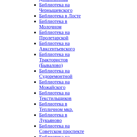
Библиотека на
Чернышевского
Библиотека в Лосте
Библиотека в
Молочном
Библиотека на
Пролетарской
Библиотека на
Авксентьевского
Библиотека на
Трактористов
(Бывалово)
Библиотека на
Судоремонтной
Библиотека на
Можайского
Библиотека на
Текстильщиков
Библиотека в
Тепличном мкр.
Библиотека в
Лукьяново
Библиотека на
Советском проспекте
Библиотека на