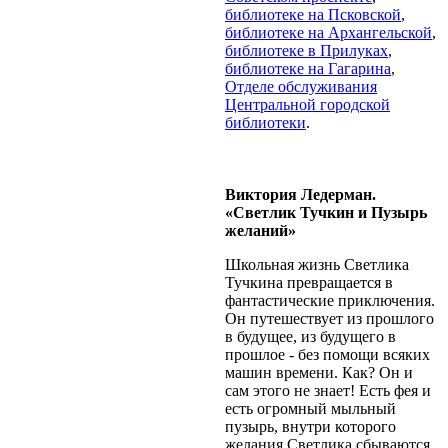
библиотеке на Псковской
,
библиотеке на Архангельской
,
библиотеке в Прилуках
,
библиотеке на Гагарина
,
Отделе обслуживания
Центральной городской
библиотеки
.
Виктория Ледерман.
«Светлик Тучкин и Пузырь
желаний»
Школьная жизнь Светлика
Тучкина превращается в
фантастические приключения.
Он путешествует из прошлого
в будущее, из будущего в
прошлое - без помощи всяких
машин времени. Как? Он и
сам этого не знает! Есть фея и
есть огромный мыльный
пузырь, внутри которого
желания Светлика сбываются,