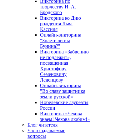
Викторина по
творчеству И. А.
Бродского
Викторина ко Дню
рождения Льва
Кассиля
Онлайн-викторина
"Знаете ли вы
Бунина?"
Викторина «Забвению
не подлежит»,
посвященная
Христофору
Семеновичу
Леденцову
Онлайн-викторина
"Во славу защитника
земли русской»
Нобелевские лауреаты
России
Викторина «Чехова
знаем! Чехова любим!»
Блог читателя
Часто задаваемые
вопросы