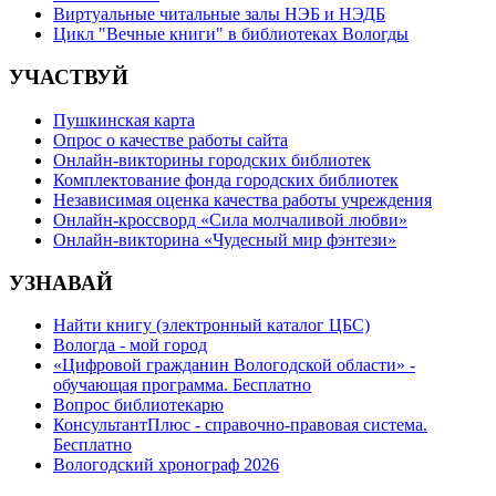
Виртуальные читальные залы НЭБ и НЭДБ
Цикл "Вечные книги" в библиотеках Вологды
УЧАСТВУЙ
Пушкинская карта
Опрос о качестве работы сайта
Онлайн-викторины городских библиотек
Комплектование фонда городских библиотек
Независимая оценка качества работы учреждения
Онлайн-кроссворд «Сила молчаливой любви»
Онлайн-викторина «Чудесный мир фэнтези»
УЗНАВАЙ
Найти книгу (электронный каталог ЦБС)
Вологда - мой город
«Цифровой гражданин Вологодской области» -
обучающая программа. Бесплатно
Вопрос библиотекарю
КонсультантПлюс - справочно-правовая система.
Бесплатно
Вологодский хронограф 2026