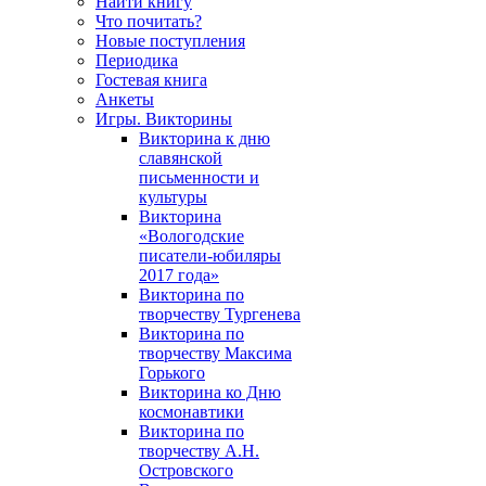
Найти книгу
Что почитать?
Новые поступления
Периодика
Гостевая книга
Анкеты
Игры. Викторины
Викторина к дню
славянской
письменности и
культуры
Викторина
«Вологодские
писатели-юбиляры
2017 года»
Викторина по
творчеству Тургенева
Викторина по
творчеству Максима
Горького
Викторина ко Дню
космонавтики
Викторина по
творчеству А.Н.
Островского