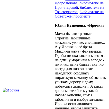
Добролюбова
,
библиотеке на
Пролетарской
,
библиотеке на
Трактористов
,
библиотеке на
Советском проспекте
.
Юлия Кузнецова. «Ирочка»
Мамы бывают разные.
Строгие, забывчивые,
ласковые, умные, спешащие...
А у Ирочки и её брата
Максима мама - фантазёрка.
Где бы ни оказывалась семья -
на даче, у моря или в городе -
им никогда не бывает скучно,
всегда для них занятие
находится: создавать
пиратскую команду, объяснять
улиткам дорогу к дому,
побеждать дракона... А какая
дочка может быть у такой
мамы? Конечно, самая
заботливая и изобретательная.
Ирочка останавливает
машины, чтобы защитить