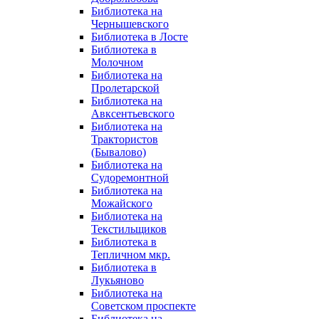
Библиотека на
Чернышевского
Библиотека в Лосте
Библиотека в
Молочном
Библиотека на
Пролетарской
Библиотека на
Авксентьевского
Библиотека на
Трактористов
(Бывалово)
Библиотека на
Судоремонтной
Библиотека на
Можайского
Библиотека на
Текстильщиков
Библиотека в
Тепличном мкр.
Библиотека в
Лукьяново
Библиотека на
Советском проспекте
Библиотека на