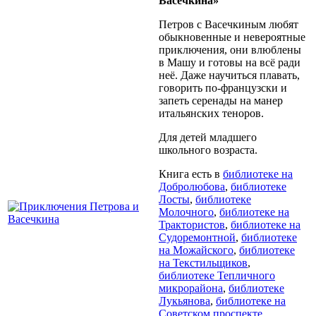
Васечкина»
Петров с Васечкиным любят
обыкновенные и невероятные
приключения, они влюблены
в Машу и готовы на всё ради
неё. Даже научиться плавать,
говорить по-французски и
запеть серенады на манер
итальянских теноров.
Для детей младшего
школьного возраста.
Книга есть в
библиотеке на
Добролюбова
,
библиотеке
Лосты
,
библиотеке
Молочного
,
библиотеке на
Трактористов
,
библиотеке на
Судоремонтной
,
библиотеке
на Можайского
,
библиотеке
на Текстильщиков
,
библиотеке Тепличного
микрорайона
,
библиотеке
Лукьянова
,
библиотеке на
Советском проспекте
,