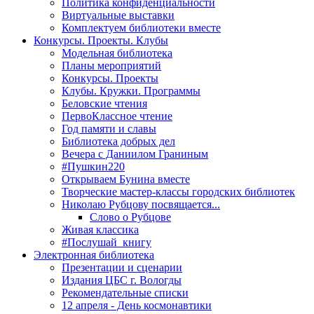
Политика конфиденциальности
Виртуальные выставки
Комплектуем библиотеки вместе
Конкурсы. Проекты. Клубы
Модельная библиотека
Планы мероприятий
Конкурсы. Проекты
Клубы. Кружки. Программы
Беловские чтения
ПервоКлассное чтение
Год памяти и славы
Библиотека добрых дел
Вечера с Даниилом Граниным
#Пушкин220
Открываем Бунина вместе
Творческие мастер-классы городских библиотек
Николаю Рубцову посвящается...
Слово о Рубцове
Живая классика
#Послушай_книгу
Электронная библиотека
Презентации и сценарии
Издания ЦБС г. Вологды
Рекомендательные списки
12 апреля - День космонавтики