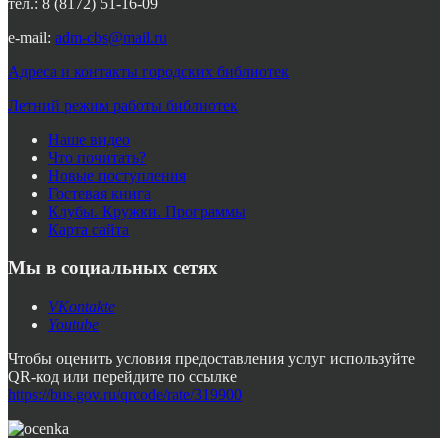
тел.: 8 (8172) 51-16-09
e-mail:
adm-cbs@mail.ru
Адреса и контакты городских библиотек
Летний режим работы библиотек
Наше видео
Что почитать?
Новые поступления
Гостевая книга
Клубы. Кружки. Программы
Карта сайта
Мы в социальных сетях
VKontakte
Youtube
Чтобы оценить условия предоставления услуг используйте
QR-код или перейдите по ссылке
https://bus.gov.ru/qrcode/rate/319900