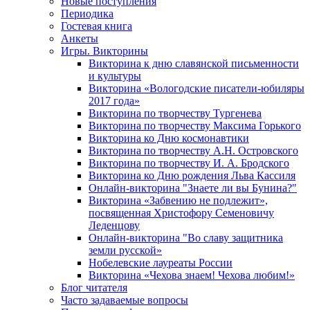
Новые поступления
Периодика
Гостевая книга
Анкеты
Игры. Викторины
Викторина к дню славянской письменности
и культуры
Викторина «Вологодские писатели-юбиляры
2017 года»
Викторина по творчеству Тургенева
Викторина по творчеству Максима Горького
Викторина ко Дню космонавтики
Викторина по творчеству А.Н. Островского
Викторина по творчеству И. А. Бродского
Викторина ко Дню рождения Льва Кассиля
Онлайн-викторина "Знаете ли вы Бунина?"
Викторина «Забвению не подлежит»,
посвященная Христофору Семеновичу
Леденцову
Онлайн-викторина "Во славу защитника
земли русской»
Нобелевские лауреаты России
Викторина «Чехова знаем! Чехова любим!»
Блог читателя
Часто задаваемые вопросы