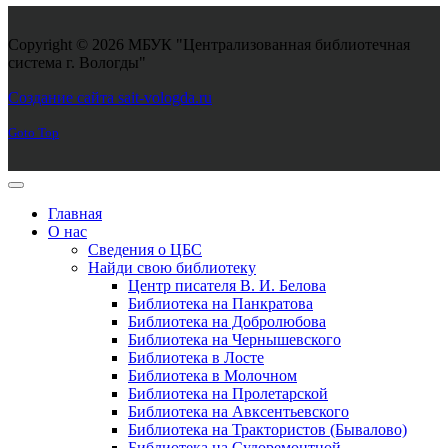
Copyright © 2026 МБУК "Централизованная библиотечная
система г. Вологды"
Joomla! 3 Templates
Создание сайта sait-vologda.ru
Goto Top
Главная
О нас
Сведения о ЦБС
Найди свою библиотеку
Центр писателя В. И. Белова
Библиотека на Панкратова
Библиотека на Добролюбова
Библиотека на Чернышевского
Библиотека в Лосте
Библиотека в Молочном
Библиотека на Пролетарской
Библиотека на Авксентьевского
Библиотека на Трактористов (Бывалово)
Библиотека на Судоремонтной