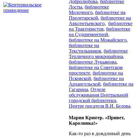
Добролюбова
,
библиотеке
Лосты
,
библиотеке
Молочного
,
библиотеке на
Пролетарской
,
библиотеке на
Авксентьевского
,
библиотеке
на Трактористов
,
библиотеке
на Судоремонтной
,
библиотеке на Можайского
,
библиотеке на
Текстильщиков
,
библиотеке
Тепличного микрорайона
,
библиотеке Лукьянова
,
библиотеке на Советском
проспекте
,
библиотеке на
Псковской
,
библиотеке на
Архангельской
,
библиотеке на
Гагарина
,
Отделе
обслуживания Центральной
городской библиотеки
,
Центре писателя В.И. Белова
.
Мария Крюгер. «Привет,
Каролинка!»
Как-то раз в дождливый день