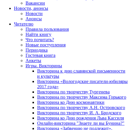
Вакансии
Новости, анонсы
Новости
Анонсы
Читателю
Правила пользования
Найти книгу
Что почитать?
Новые поступления
Периодика
Гостевая книга
Анкеты
Игры. Викторины
Викторина к дню славянской письменности
и культуры
Викторина «Вологодские писатели-юбиляры
2017 года»
Викторина по творчеству Тургенева
Викторина по творчеству Максима Горького
Викторина ко Дню космонавтики
Викторина по творчеству А.Н. Островского
Викторина по творчеству И. А. Бродского
Викторина ко Дню рождения Льва Кассиля
Онлайн-викторина "Знаете ли вы Бунина?"
Викторина «Забвению не подлежит»,