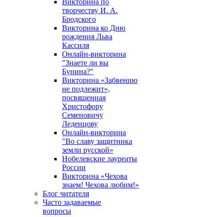
Викторина по
творчеству И. А.
Бродского
Викторина ко Дню
рождения Льва
Кассиля
Онлайн-викторина
"Знаете ли вы
Бунина?"
Викторина «Забвению
не подлежит»,
посвященная
Христофору
Семеновичу
Леденцову
Онлайн-викторина
"Во славу защитника
земли русской»
Нобелевские лауреаты
России
Викторина «Чехова
знаем! Чехова любим!»
Блог читателя
Часто задаваемые
вопросы