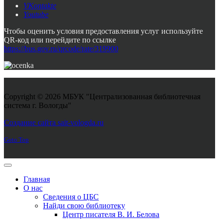
VKontakte
Youtube
Чтобы оценить условия предоставления услуг используйте
QR-код или перейдите по ссылке
https://bus.gov.ru/qrcode/rate/319900
Copyright © 2026 МБУК "Централизованная библиотечная
система г. Вологды"
Joomla! 3 Templates
Создание сайта sait-vologda.ru
Goto Top
Главная
О нас
Сведения о ЦБС
Найди свою библиотеку
Центр писателя В. И. Белова