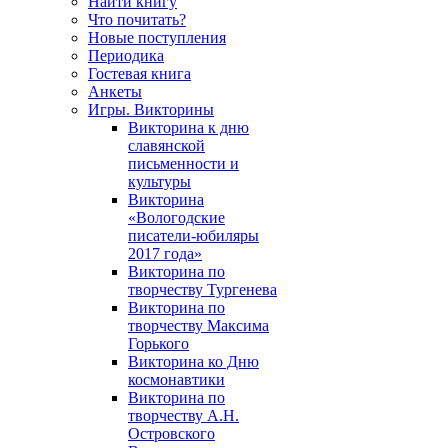
Найти книгу
Что почитать?
Новые поступления
Периодика
Гостевая книга
Анкеты
Игры. Викторины
Викторина к дню
славянской
письменности и
культуры
Викторина
«Вологодские
писатели-юбиляры
2017 года»
Викторина по
творчеству Тургенева
Викторина по
творчеству Максима
Горького
Викторина ко Дню
космонавтики
Викторина по
творчеству А.Н.
Островского