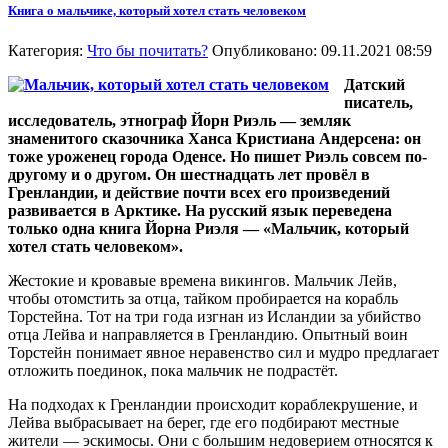
Книга о мальчике, который хотел стать человеком
Категория:
Что бы почитать?
Опубликовано: 09.11.2021 08:59
Датский
писатель,
исследователь, этнограф Йорн Риэль — земляк
знаменитого сказочника Ханса Кристиана Андерсена: он
тоже уроженец города Оденсе. Но пишет Риэль совсем по-
другому и о другом. Он шестнадцать лет провёл в
Гренландии, и действие почти всех его произведений
развивается в Арктике. На русский язык переведена
только одна книга Йорна Риэля — «Мальчик, который
хотел стать человеком».
Жестокие и кровавые времена викингов. Мальчик Лейв,
чтобы отомстить за отца, тайком пробирается на корабль
Торстейна. Тот на три года изгнан из Исландии за убийство
отца Лейва и направляется в Гренландию. Опытный воин
Торстейн понимает явное неравенство сил и мудро предлагает
отложить поединок, пока мальчик не подрастёт.
На подходах к Гренландии происходит кораблекрушение, и
Лейва выбрасывает на берег, где его подбирают местные
жители — эскимосы. Они с большим недоверием относятся к