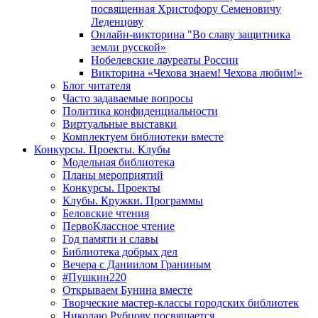
посвященная Христофору Семеновичу
Леденцову
Онлайн-викторина "Во славу защитника
земли русской»
Нобелевские лауреаты России
Викторина «Чехова знаем! Чехова любим!»
Блог читателя
Часто задаваемые вопросы
Политика конфиденциальности
Виртуальные выставки
Комплектуем библиотеки вместе
Конкурсы. Проекты. Клубы
Модельная библиотека
Планы мероприятий
Конкурсы. Проекты
Клубы. Кружки. Программы
Беловские чтения
ПервоКлассное чтение
Год памяти и славы
Библиотека добрых дел
Вечера с Даниилом Граниным
#Пушкин220
Открываем Бунина вместе
Творческие мастер-классы городских библиотек
Николаю Рубцову посвящается...