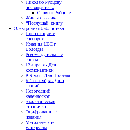
Николаю Рубцову
посвящается...
Слово о Рубцове
Живая классика
#Послушай_книгу
Электронная библиотека
Презентации и
сценарии
Издания ЦБС г.
Вологды
Рекомендательные
списки
12 апреля - День
космонавтики
К 9 мая - Дню Победы
К 1 сентября - Дню
знаний
Новогодний
калейдоскоп
Экологическая
страничка
Оцифрованные
издания
Методические
материалы