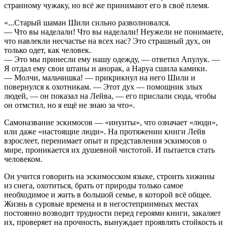
странному чужаку, но всё же принимают его в своё племя.
«...Старый шаман Шили сильно разволновался.
— Что вы наделали! Что вы наделали! Неужели не понимаете,
что навлекли несчастье на всех нас? Это страшный дух, он
только одет, как человек.
— Это мы принесли ему нашу одежду, — ответил Апулук. —
Я отдал ему свои штаны и анорак, а Наруа сшила камики.
— Молчи, мальчишка! — прикрикнул на него Шили и
повернулся к охотникам. — Этот дух — помощник злых
людей, — он показал на Лейва, — его прислали сюда, чтобы
он отмстил, но я ещё не знаю за что».
Самоназвание эскимосов — «инуиты», что означает «люди»,
или даже «настоящие люди». На протяжении книги Лейв
взрослеет, перенимает опыт и представления эскимосов о
мире, проникается их душевной чистотой. И пытается стать
человеком.
Он учится говорить на эскимосском языке, строить хижины
из снега, охотиться, брать от природы только самое
необходимое и жить в большой семье, в которой всё общее.
Жизнь в суровые времена и в негостеприимных местах
постоянно возводит трудности перед героями книги, закаляет
их, проверяет на прочность, вынуждает проявлять стойкость и