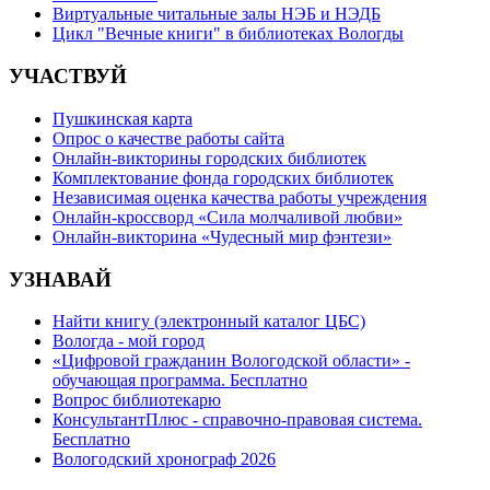
Виртуальные читальные залы НЭБ и НЭДБ
Цикл "Вечные книги" в библиотеках Вологды
УЧАСТВУЙ
Пушкинская карта
Опрос о качестве работы сайта
Онлайн-викторины городских библиотек
Комплектование фонда городских библиотек
Независимая оценка качества работы учреждения
Онлайн-кроссворд «Сила молчаливой любви»
Онлайн-викторина «Чудесный мир фэнтези»
УЗНАВАЙ
Найти книгу (электронный каталог ЦБС)
Вологда - мой город
«Цифровой гражданин Вологодской области» -
обучающая программа. Бесплатно
Вопрос библиотекарю
КонсультантПлюс - справочно-правовая система.
Бесплатно
Вологодский хронограф 2026