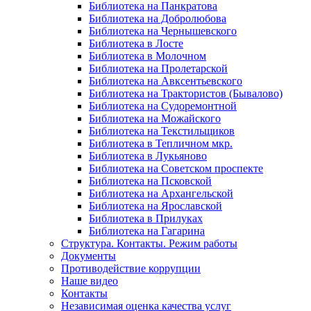
Библиотека на Панкратова
Библиотека на Добролюбова
Библиотека на Чернышевского
Библиотека в Лосте
Библиотека в Молочном
Библиотека на Пролетарской
Библиотека на Авксентьевского
Библиотека на Трактористов (Бывалово)
Библиотека на Судоремонтной
Библиотека на Можайского
Библиотека на Текстильщиков
Библиотека в Тепличном мкр.
Библиотека в Лукьяново
Библиотека на Советском проспекте
Библиотека на Псковской
Библиотека на Архангельской
Библиотека на Ярославской
Библиотека в Прилуках
Библиотека на Гагарина
Структура. Контакты. Режим работы
Документы
Противодействие коррупции
Наше видео
Контакты
Независимая оценка качества услуг