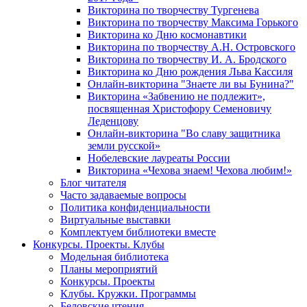
Викторина по творчеству Тургенева
Викторина по творчеству Максима Горького
Викторина ко Дню космонавтики
Викторина по творчеству А.Н. Островского
Викторина по творчеству И. А. Бродского
Викторина ко Дню рождения Льва Кассиля
Онлайн-викторина "Знаете ли вы Бунина?"
Викторина «Забвению не подлежит»,
посвященная Христофору Семеновичу
Леденцову
Онлайн-викторина "Во славу защитника
земли русской»
Нобелевские лауреаты России
Викторина «Чехова знаем! Чехова любим!»
Блог читателя
Часто задаваемые вопросы
Политика конфиденциальности
Виртуальные выставки
Комплектуем библиотеки вместе
Конкурсы. Проекты. Клубы
Модельная библиотека
Планы мероприятий
Конкурсы. Проекты
Клубы. Кружки. Программы
Беловские чтения