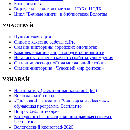
Блог читателя
Виртуальные читальные залы НЭБ и НЭДБ
Цикл "Вечные книги" в библиотеках Вологды
УЧАСТВУЙ
Пушкинская карта
Опрос о качестве работы сайта
Онлайн-викторины городских библиотек
Комплектование фонда городских библиотек
Независимая оценка качества работы учреждения
Онлайн-кроссворд «Сила молчаливой любви»
Онлайн-викторина «Чудесный мир фэнтези»
УЗНАВАЙ
Найти книгу (электронный каталог ЦБС)
Вологда - мой город
«Цифровой гражданин Вологодской области» -
обучающая программа. Бесплатно
Вопрос библиотекарю
КонсультантПлюс - справочно-правовая система.
Бесплатно
Вологодский хронограф 2026