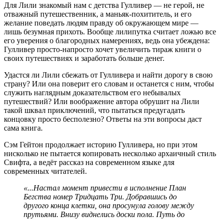
Для Лили знакомый нам с детства Гулливер — не герой, не
отважный путешественник, а маньяк-похититель, и его
желание поведать людям правду об окружающем мире —
лишь безумная прихоть. Вообще лилипутка считает ложью все
его уверения о благородных намерениях, ведь она убеждена:
Гулливер просто-напросто хочет увеличить тираж книги о
своих путешествиях и заработать больше денег.
Удастся ли Лили сбежать от Гулливера и найти дорогу в свою
страну? Или она поверит его словам и останется с ним, чтобы
служить наглядным доказательством его небывалых
путешествий? Или воображение автора обрушит на Лили
такой шквал приключений, что пытаться предугадать
концовку просто бесполезно? Ответы на эти вопросы даст
сама книга.
Сэм Гейтон продолжает историю Гулливера, но при этом
нисколько не пытается копировать несколько архаичный стиль
Свифта, а ведёт рассказ на современном языке для
современных читателей.
«...Настал момент привести в исполнение План
Бегства номер Тридцать Три. Добравшись до
другого конца клетки, она просунула голову между
прутьями. Внизу виднелись доски пола. Путь до