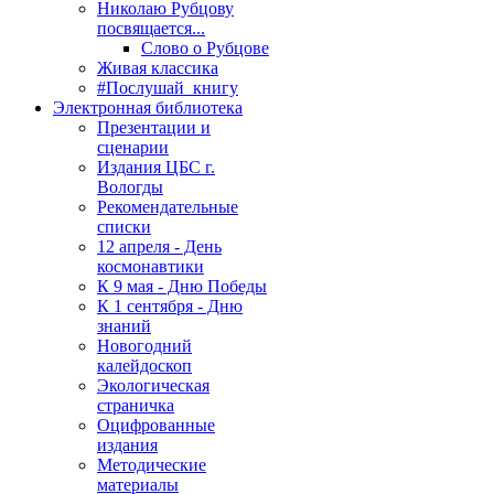
Николаю Рубцову
посвящается...
Слово о Рубцове
Живая классика
#Послушай_книгу
Электронная библиотека
Презентации и
сценарии
Издания ЦБС г.
Вологды
Рекомендательные
списки
12 апреля - День
космонавтики
К 9 мая - Дню Победы
К 1 сентября - Дню
знаний
Новогодний
калейдоскоп
Экологическая
страничка
Оцифрованные
издания
Методические
материалы