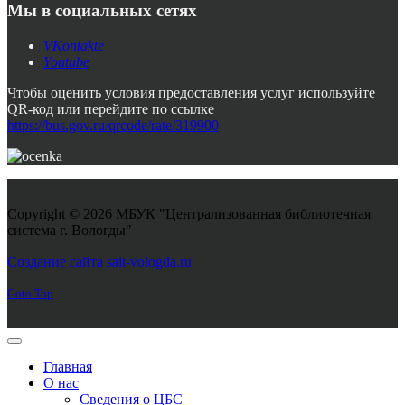
Мы в социальных сетях
VKontakte
Youtube
Чтобы оценить условия предоставления услуг используйте
QR-код или перейдите по ссылке
https://bus.gov.ru/qrcode/rate/319900
Copyright © 2026 МБУК "Централизованная библиотечная
система г. Вологды"
Joomla! 3 Templates
Создание сайта sait-vologda.ru
Goto Top
Главная
О нас
Сведения о ЦБС