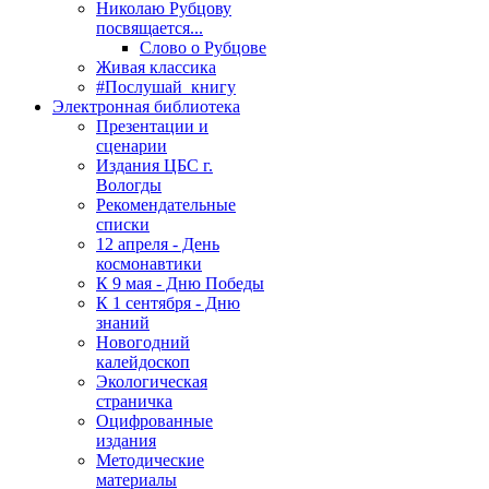
Николаю Рубцову
посвящается...
Слово о Рубцове
Живая классика
#Послушай_книгу
Электронная библиотека
Презентации и
сценарии
Издания ЦБС г.
Вологды
Рекомендательные
списки
12 апреля - День
космонавтики
К 9 мая - Дню Победы
К 1 сентября - Дню
знаний
Новогодний
калейдоскоп
Экологическая
страничка
Оцифрованные
издания
Методические
материалы