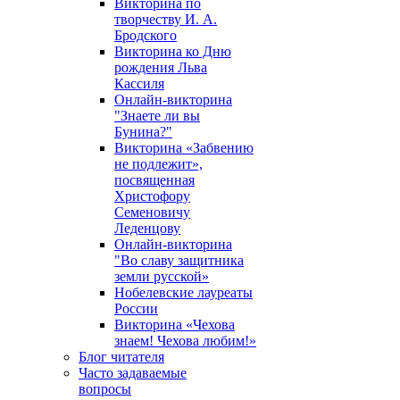
Викторина по
творчеству И. А.
Бродского
Викторина ко Дню
рождения Льва
Кассиля
Онлайн-викторина
"Знаете ли вы
Бунина?"
Викторина «Забвению
не подлежит»,
посвященная
Христофору
Семеновичу
Леденцову
Онлайн-викторина
"Во славу защитника
земли русской»
Нобелевские лауреаты
России
Викторина «Чехова
знаем! Чехова любим!»
Блог читателя
Часто задаваемые
вопросы