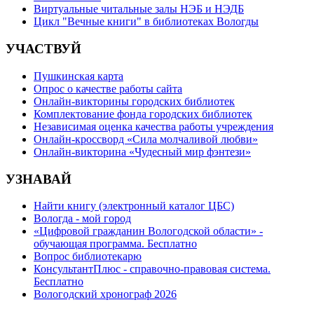
Виртуальные читальные залы НЭБ и НЭДБ
Цикл "Вечные книги" в библиотеках Вологды
УЧАСТВУЙ
Пушкинская карта
Опрос о качестве работы сайта
Онлайн-викторины городских библиотек
Комплектование фонда городских библиотек
Независимая оценка качества работы учреждения
Онлайн-кроссворд «Сила молчаливой любви»
Онлайн-викторина «Чудесный мир фэнтези»
УЗНАВАЙ
Найти книгу (электронный каталог ЦБС)
Вологда - мой город
«Цифровой гражданин Вологодской области» -
обучающая программа. Бесплатно
Вопрос библиотекарю
КонсультантПлюс - справочно-правовая система.
Бесплатно
Вологодский хронограф 2026