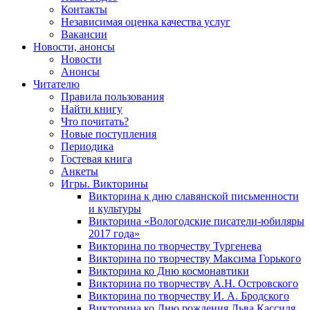
Контакты
Независимая оценка качества услуг
Вакансии
Новости, анонсы
Новости
Анонсы
Читателю
Правила пользования
Найти книгу
Что почитать?
Новые поступления
Периодика
Гостевая книга
Анкеты
Игры. Викторины
Викторина к дню славянской письменности
и культуры
Викторина «Вологодские писатели-юбиляры
2017 года»
Викторина по творчеству Тургенева
Викторина по творчеству Максима Горького
Викторина ко Дню космонавтики
Викторина по творчеству А.Н. Островского
Викторина по творчеству И. А. Бродского
Викторина ко Дню рождения Льва Кассиля