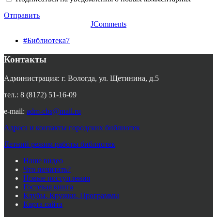
Отправить
JComments
#Библиотека7
Контакты
Администрация: г. Вологда, ул. Щетинина, д.5
тел.: 8 (8172) 51-16-09
e-mail:
adm-cbs@mail.ru
Адреса и контакты городских библиотек
Летний режим работы библиотек
Наше видео
Что почитать?
Новые поступления
Гостевая книга
Клубы. Кружки. Программы
Карта сайта