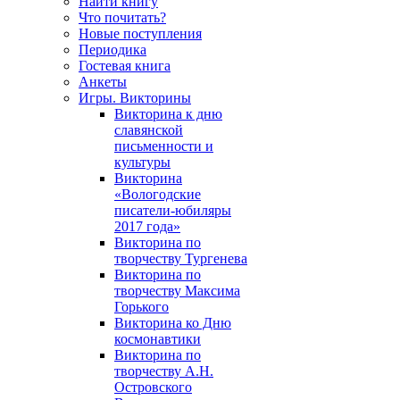
Найти книгу
Что почитать?
Новые поступления
Периодика
Гостевая книга
Анкеты
Игры. Викторины
Викторина к дню
славянской
письменности и
культуры
Викторина
«Вологодские
писатели-юбиляры
2017 года»
Викторина по
творчеству Тургенева
Викторина по
творчеству Максима
Горького
Викторина ко Дню
космонавтики
Викторина по
творчеству А.Н.
Островского