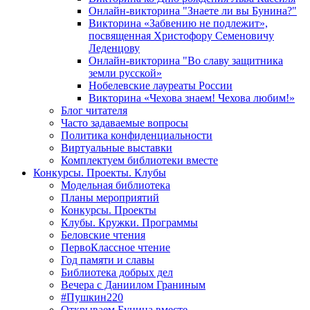
Онлайн-викторина "Знаете ли вы Бунина?"
Викторина «Забвению не подлежит»,
посвященная Христофору Семеновичу
Леденцову
Онлайн-викторина "Во славу защитника
земли русской»
Нобелевские лауреаты России
Викторина «Чехова знаем! Чехова любим!»
Блог читателя
Часто задаваемые вопросы
Политика конфиденциальности
Виртуальные выставки
Комплектуем библиотеки вместе
Конкурсы. Проекты. Клубы
Модельная библиотека
Планы мероприятий
Конкурсы. Проекты
Клубы. Кружки. Программы
Беловские чтения
ПервоКлассное чтение
Год памяти и славы
Библиотека добрых дел
Вечера с Даниилом Граниным
#Пушкин220
Открываем Бунина вместе