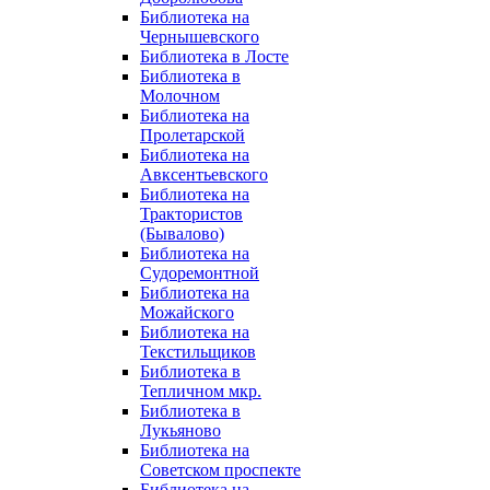
Библиотека на
Чернышевского
Библиотека в Лосте
Библиотека в
Молочном
Библиотека на
Пролетарской
Библиотека на
Авксентьевского
Библиотека на
Трактористов
(Бывалово)
Библиотека на
Судоремонтной
Библиотека на
Можайского
Библиотека на
Текстильщиков
Библиотека в
Тепличном мкр.
Библиотека в
Лукьяново
Библиотека на
Советском проспекте
Библиотека на