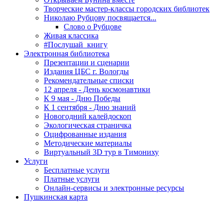
Творческие мастер-классы городских библиотек
Николаю Рубцову посвящается...
Слово о Рубцове
Живая классика
#Послушай_книгу
Электронная библиотека
Презентации и сценарии
Издания ЦБС г. Вологды
Рекомендательные списки
12 апреля - День космонавтики
К 9 мая - Дню Победы
К 1 сентября - Дню знаний
Новогодний калейдоскоп
Экологическая страничка
Оцифрованные издания
Методические материалы
Виртуальный 3D тур в Тимониху
Услуги
Бесплатные услуги
Платные услуги
Онлайн-сервисы и электронные ресурсы
Пушкинская карта