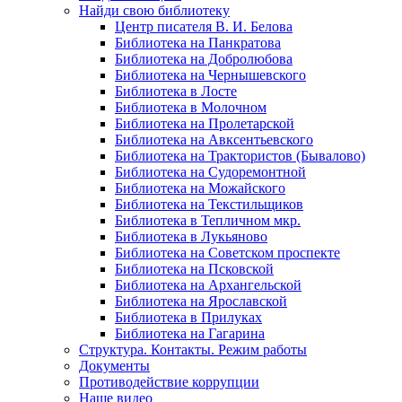
Найди свою библиотеку
Центр писателя В. И. Белова
Библиотека на Панкратова
Библиотека на Добролюбова
Библиотека на Чернышевского
Библиотека в Лосте
Библиотека в Молочном
Библиотека на Пролетарской
Библиотека на Авксентьевского
Библиотека на Трактористов (Бывалово)
Библиотека на Судоремонтной
Библиотека на Можайского
Библиотека на Текстильщиков
Библиотека в Тепличном мкр.
Библиотека в Лукьяново
Библиотека на Советском проспекте
Библиотека на Псковской
Библиотека на Архангельской
Библиотека на Ярославской
Библиотека в Прилуках
Библиотека на Гагарина
Структура. Контакты. Режим работы
Документы
Противодействие коррупции
Наше видео