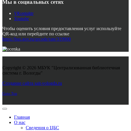
Мы в социальных сетях
VKontakte
Youtube
Чтобы оценить условия предоставления услуг используйте
QR-код или перейдите по ссылке
https://bus.gov.ru/qrcode/rate/319900
Copyright © 2026 МБУК "Централизованная библиотечная
система г. Вологды"
Joomla! 3 Templates
Создание сайта sait-vologda.ru
Goto Top
Главная
О нас
Сведения о ЦБС