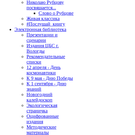
Николаю Рубцову
посвящается...
Слово о Рубцове
Живая классика
#Послушай_книгу
Электронная библиотека
Презентации и
сценарии
Издания ЦБС г.
Вологды
Рекомендательные
списки
12 апреля - День
космонавтики
К 9 мая - Дню Победы
К 1 сентября - Дню
знаний
Новогодний
калейдоскоп
Экологическая
страничка
Оцифрованные
издания
Методические
материалы