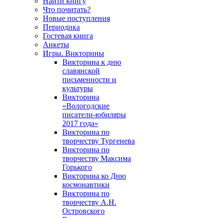
Найти книгу
Что почитать?
Новые поступления
Периодика
Гостевая книга
Анкеты
Игры. Викторины
Викторина к дню
славянской
письменности и
культуры
Викторина
«Вологодские
писатели-юбиляры
2017 года»
Викторина по
творчеству Тургенева
Викторина по
творчеству Максима
Горького
Викторина ко Дню
космонавтики
Викторина по
творчеству А.Н.
Островского