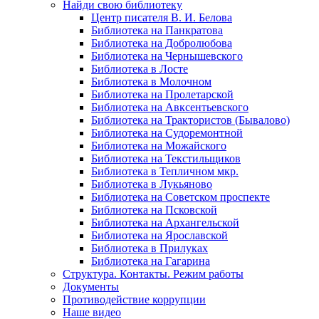
Найди свою библиотеку
Центр писателя В. И. Белова
Библиотека на Панкратова
Библиотека на Добролюбова
Библиотека на Чернышевского
Библиотека в Лосте
Библиотека в Молочном
Библиотека на Пролетарской
Библиотека на Авксентьевского
Библиотека на Трактористов (Бывалово)
Библиотека на Судоремонтной
Библиотека на Можайского
Библиотека на Текстильщиков
Библиотека в Тепличном мкр.
Библиотека в Лукьяново
Библиотека на Советском проспекте
Библиотека на Псковской
Библиотека на Архангельской
Библиотека на Ярославской
Библиотека в Прилуках
Библиотека на Гагарина
Структура. Контакты. Режим работы
Документы
Противодействие коррупции
Наше видео