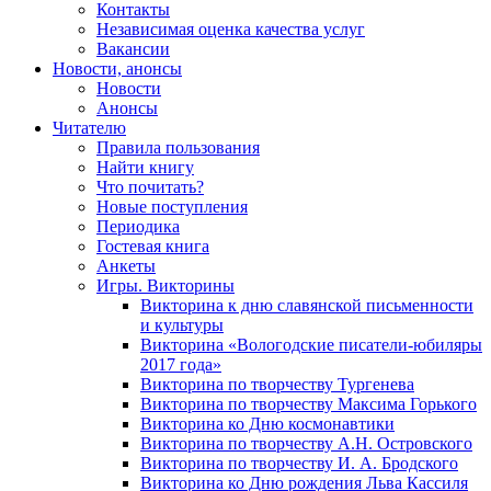
Контакты
Независимая оценка качества услуг
Вакансии
Новости, анонсы
Новости
Анонсы
Читателю
Правила пользования
Найти книгу
Что почитать?
Новые поступления
Периодика
Гостевая книга
Анкеты
Игры. Викторины
Викторина к дню славянской письменности
и культуры
Викторина «Вологодские писатели-юбиляры
2017 года»
Викторина по творчеству Тургенева
Викторина по творчеству Максима Горького
Викторина ко Дню космонавтики
Викторина по творчеству А.Н. Островского
Викторина по творчеству И. А. Бродского
Викторина ко Дню рождения Льва Кассиля