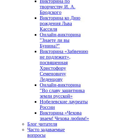
Викторина по
творчеству И. А.
Бродского
Викторина ко Дню
рождения Льва
Кассиля
Онлайн-викторина
"Знаете ли вы
Бунина?"
Викторина «Забвению
не подлежит»,
посвященная
Христофору
Семеновичу
Леденцову
Онлайн-викторина
"Во славу защитника
земли русской»
Нобелевские лауреаты
России
Викторина «Чехова
знаем! Чехова любим!»
Блог читателя
Часто задаваемые
вопросы