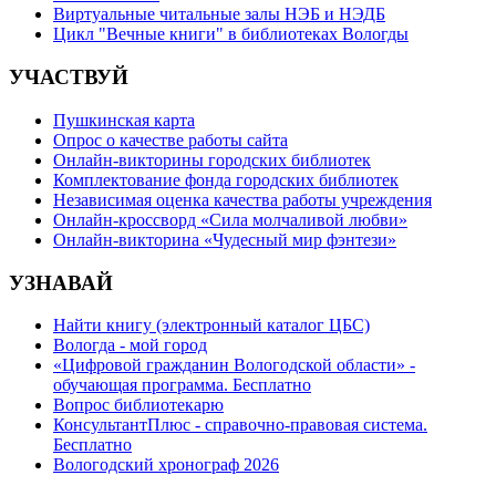
Виртуальные читальные залы НЭБ и НЭДБ
Цикл "Вечные книги" в библиотеках Вологды
УЧАСТВУЙ
Пушкинская карта
Опрос о качестве работы сайта
Онлайн-викторины городских библиотек
Комплектование фонда городских библиотек
Независимая оценка качества работы учреждения
Онлайн-кроссворд «Сила молчаливой любви»
Онлайн-викторина «Чудесный мир фэнтези»
УЗНАВАЙ
Найти книгу (электронный каталог ЦБС)
Вологда - мой город
«Цифровой гражданин Вологодской области» -
обучающая программа. Бесплатно
Вопрос библиотекарю
КонсультантПлюс - справочно-правовая система.
Бесплатно
Вологодский хронограф 2026