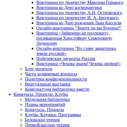
Викторина по творчеству Максима Горького
Викторина ко Дню космонавтики
Викторина по творчеству А.Н. Островского
Викторина по творчеству И. А. Бродского
Викторина ко Дню рождения Льва Кассиля
Онлайн-викторина "Знаете ли вы Бунина?"
Викторина «Забвению не подлежит»,
посвященная Христофору Семеновичу
Леденцову
Онлайн-викторина "Во славу защитника
земли русской»
Нобелевские лауреаты России
Викторина «Чехова знаем! Чехова любим!»
Блог читателя
Часто задаваемые вопросы
Политика конфиденциальности
Виртуальные выставки
Комплектуем библиотеки вместе
Конкурсы. Проекты. Клубы
Модельная библиотека
Планы мероприятий
Конкурсы. Проекты
Клубы. Кружки. Программы
Беловские чтения
ПервоКлассное чтение