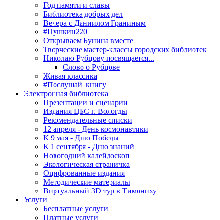
Год памяти и славы
Библиотека добрых дел
Вечера с Даниилом Граниным
#Пушкин220
Открываем Бунина вместе
Творческие мастер-классы городских библиотек
Николаю Рубцову посвящается...
Слово о Рубцове
Живая классика
#Послушай_книгу
Электронная библиотека
Презентации и сценарии
Издания ЦБС г. Вологды
Рекомендательные списки
12 апреля - День космонавтики
К 9 мая - Дню Победы
К 1 сентября - Дню знаний
Новогодний калейдоскоп
Экологическая страничка
Оцифрованные издания
Методические материалы
Виртуальный 3D тур в Тимониху
Услуги
Бесплатные услуги
Платные услуги