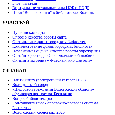
Блог читателя
Виртуальные читальные залы НЭБ и НЭДБ
Цикл "Вечные книги" в библиотеках Вологды
УЧАСТВУЙ
Пушкинская карта
Опрос о качестве работы сайта
Онлайн-викторины городских библиотек
Комплектование фонда городских библиотек
Независимая оценка качества работы учреждения
Онлайн-кроссворд «Сила молчаливой любви»
Онлайн-викторина «Чудесный мир фэнтези»
УЗНАВАЙ
Найти книгу (электронный каталог ЦБС)
Вологда - мой город
«Цифровой гражданин Вологодской области» -
обучающая программа. Бесплатно
Вопрос библиотекарю
КонсультантПлюс - справочно-правовая система.
Бесплатно
Вологодский хронограф 2026