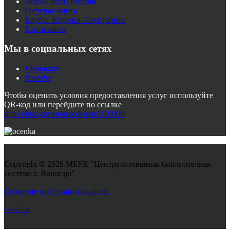
Новые поступления
Гостевая книга
Клубы. Кружки. Программы
Карта сайта
Мы в социальных сетях
VKontakte
Youtube
Чтобы оценить условия предоставления услуг используйте
QR-код или перейдите по ссылке
https://bus.gov.ru/qrcode/rate/319900
Copyright © 2026 МБУК "Централизованная библиотечная
система г. Вологды"
Joomla! 3 Templates
Создание сайта sait-vologda.ru
Goto Top