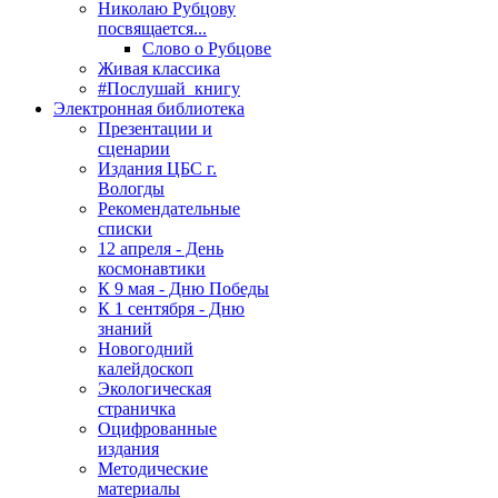
Николаю Рубцову
посвящается...
Слово о Рубцове
Живая классика
#Послушай_книгу
Электронная библиотека
Презентации и
сценарии
Издания ЦБС г.
Вологды
Рекомендательные
списки
12 апреля - День
космонавтики
К 9 мая - Дню Победы
К 1 сентября - Дню
знаний
Новогодний
калейдоскоп
Экологическая
страничка
Оцифрованные
издания
Методические
материалы