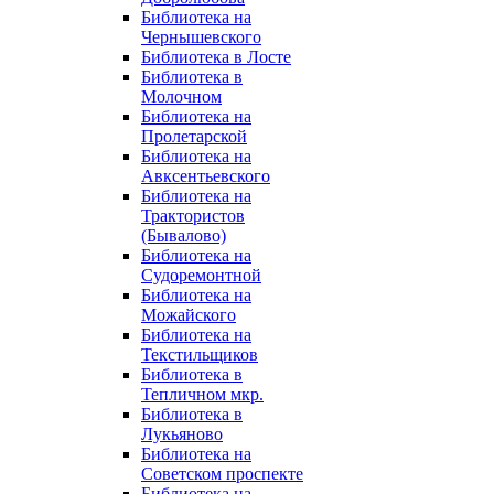
Библиотека на
Чернышевского
Библиотека в Лосте
Библиотека в
Молочном
Библиотека на
Пролетарской
Библиотека на
Авксентьевского
Библиотека на
Трактористов
(Бывалово)
Библиотека на
Судоремонтной
Библиотека на
Можайского
Библиотека на
Текстильщиков
Библиотека в
Тепличном мкр.
Библиотека в
Лукьяново
Библиотека на
Советском проспекте
Библиотека на