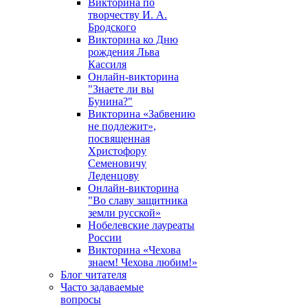
Викторина по
творчеству И. А.
Бродского
Викторина ко Дню
рождения Льва
Кассиля
Онлайн-викторина
"Знаете ли вы
Бунина?"
Викторина «Забвению
не подлежит»,
посвященная
Христофору
Семеновичу
Леденцову
Онлайн-викторина
"Во славу защитника
земли русской»
Нобелевские лауреаты
России
Викторина «Чехова
знаем! Чехова любим!»
Блог читателя
Часто задаваемые
вопросы