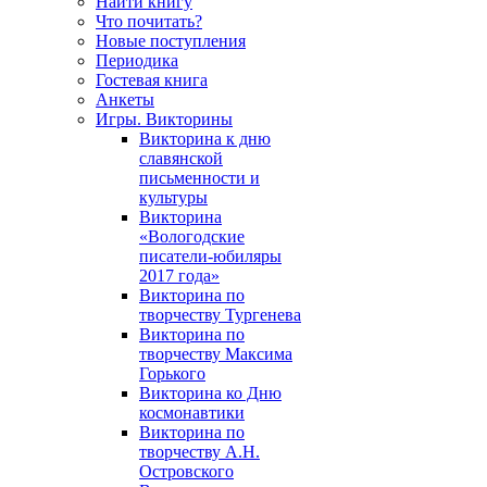
Найти книгу
Что почитать?
Новые поступления
Периодика
Гостевая книга
Анкеты
Игры. Викторины
Викторина к дню
славянской
письменности и
культуры
Викторина
«Вологодские
писатели-юбиляры
2017 года»
Викторина по
творчеству Тургенева
Викторина по
творчеству Максима
Горького
Викторина ко Дню
космонавтики
Викторина по
творчеству А.Н.
Островского