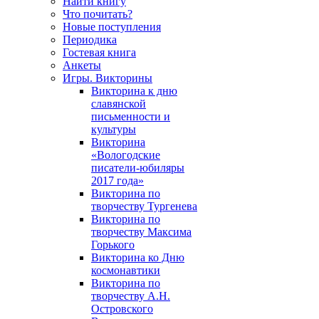
Найти книгу
Что почитать?
Новые поступления
Периодика
Гостевая книга
Анкеты
Игры. Викторины
Викторина к дню
славянской
письменности и
культуры
Викторина
«Вологодские
писатели-юбиляры
2017 года»
Викторина по
творчеству Тургенева
Викторина по
творчеству Максима
Горького
Викторина ко Дню
космонавтики
Викторина по
творчеству А.Н.
Островского