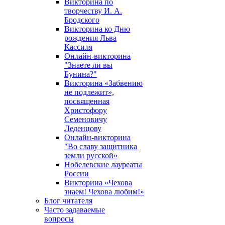
Викторина по
творчеству И. А.
Бродского
Викторина ко Дню
рождения Льва
Кассиля
Онлайн-викторина
"Знаете ли вы
Бунина?"
Викторина «Забвению
не подлежит»,
посвященная
Христофору
Семеновичу
Леденцову
Онлайн-викторина
"Во славу защитника
земли русской»
Нобелевские лауреаты
России
Викторина «Чехова
знаем! Чехова любим!»
Блог читателя
Часто задаваемые
вопросы