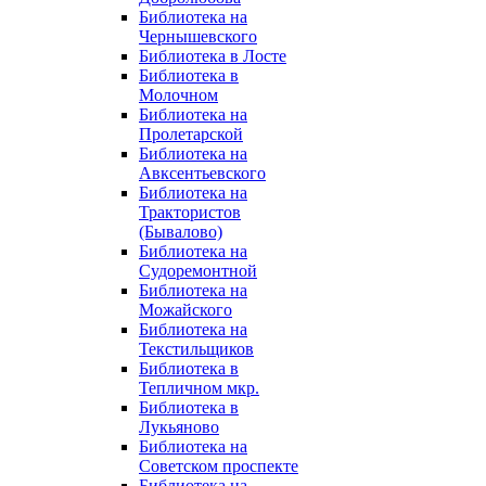
Библиотека на
Чернышевского
Библиотека в Лосте
Библиотека в
Молочном
Библиотека на
Пролетарской
Библиотека на
Авксентьевского
Библиотека на
Трактористов
(Бывалово)
Библиотека на
Судоремонтной
Библиотека на
Можайского
Библиотека на
Текстильщиков
Библиотека в
Тепличном мкр.
Библиотека в
Лукьяново
Библиотека на
Советском проспекте
Библиотека на