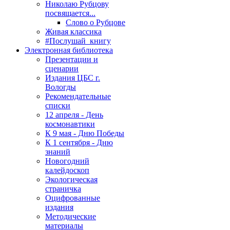
Николаю Рубцову
посвящается...
Слово о Рубцове
Живая классика
#Послушай_книгу
Электронная библиотека
Презентации и
сценарии
Издания ЦБС г.
Вологды
Рекомендательные
списки
12 апреля - День
космонавтики
К 9 мая - Дню Победы
К 1 сентября - Дню
знаний
Новогодний
калейдоскоп
Экологическая
страничка
Оцифрованные
издания
Методические
материалы