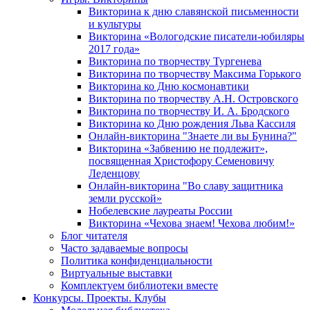
Викторина к дню славянской письменности
и культуры
Викторина «Вологодские писатели-юбиляры
2017 года»
Викторина по творчеству Тургенева
Викторина по творчеству Максима Горького
Викторина ко Дню космонавтики
Викторина по творчеству А.Н. Островского
Викторина по творчеству И. А. Бродского
Викторина ко Дню рождения Льва Кассиля
Онлайн-викторина "Знаете ли вы Бунина?"
Викторина «Забвению не подлежит»,
посвященная Христофору Семеновичу
Леденцову
Онлайн-викторина "Во славу защитника
земли русской»
Нобелевские лауреаты России
Викторина «Чехова знаем! Чехова любим!»
Блог читателя
Часто задаваемые вопросы
Политика конфиденциальности
Виртуальные выставки
Комплектуем библиотеки вместе
Конкурсы. Проекты. Клубы