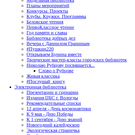
Модельная библиотека
Планы мероприятий
Конкурсы. Проекты
Клубы. Кружки. Программы
Беловские чтения
ПервоКлассное чтение
Год памяти и славы
Библиотека добрых дел
Вечера с Даниилом Граниным
#Пушкин220
Открываем Бунина вместе
Творческие мастер-классы городских библиотек
Николаю Рубцову посвящается...
Слово о Рубцове
Живая классика
#Послушай_книгу
Электронная библиотека
Презентации и сценарии
Издания ЦБС г. Вологды
Рекомендательные списки
12 апреля - День космонавтики
К 9 мая - Дню Победы
К 1 сентября - Дню знаний
Новогодний калейдоскоп
Экологическая страничка