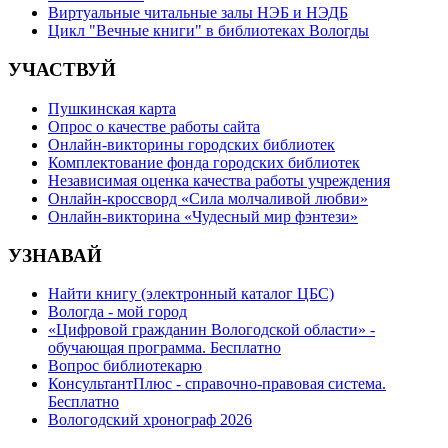
Виртуальные читальные залы НЭБ и НЭДБ
Цикл "Вечные книги" в библиотеках Вологды
УЧАСТВУЙ
Пушкинская карта
Опрос о качестве работы сайта
Онлайн-викторины городских библиотек
Комплектование фонда городских библиотек
Независимая оценка качества работы учреждения
Онлайн-кроссворд «Сила молчаливой любви»
Онлайн-викторина «Чудесный мир фэнтези»
УЗНАВАЙ
Найти книгу (электронный каталог ЦБС)
Вологда - мой город
«Цифровой гражданин Вологодской области» -
обучающая программа. Бесплатно
Вопрос библиотекарю
КонсультантПлюс - справочно-правовая система.
Бесплатно
Вологодский хронограф 2026