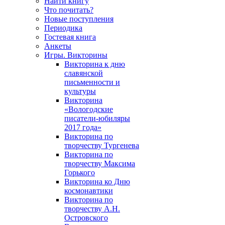
Найти книгу
Что почитать?
Новые поступления
Периодика
Гостевая книга
Анкеты
Игры. Викторины
Викторина к дню
славянской
письменности и
культуры
Викторина
«Вологодские
писатели-юбиляры
2017 года»
Викторина по
творчеству Тургенева
Викторина по
творчеству Максима
Горького
Викторина ко Дню
космонавтики
Викторина по
творчеству А.Н.
Островского