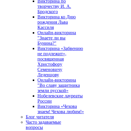
Викторина по
творчеству И. А.
Бродского
Викторина ко Дню
рождения Льва
Кассиля
Онлайн-викторина
"Знаете ли вы
Бунина?"
Викторина «Забвению
не подлежит»,
посвященная
Христофору
Семеновичу
Леденцову
Онлайн-викторина
"Во славу защитника
земли русской»
Нобелевские лауреаты
России
Викторина «Чехова
знаем! Чехова любим!»
Блог читателя
Часто задаваемые
вопросы