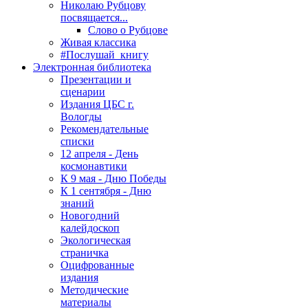
Николаю Рубцову
посвящается...
Слово о Рубцове
Живая классика
#Послушай_книгу
Электронная библиотека
Презентации и
сценарии
Издания ЦБС г.
Вологды
Рекомендательные
списки
12 апреля - День
космонавтики
К 9 мая - Дню Победы
К 1 сентября - Дню
знаний
Новогодний
калейдоскоп
Экологическая
страничка
Оцифрованные
издания
Методические
материалы