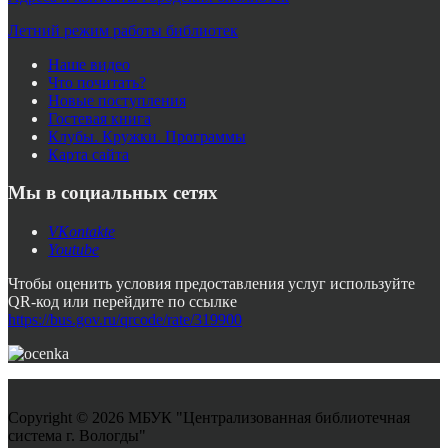
Летний режим работы библиотек
Наше видео
Что почитать?
Новые поступления
Гостевая книга
Клубы. Кружки. Программы
Карта сайта
Мы в социальных сетях
VKontakte
Youtube
Чтобы оценить условия предоставления услуг используйте
QR-код или перейдите по ссылке
https://bus.gov.ru/qrcode/rate/319900
Copyright © 2026 МБУК "Централизованная библиотечная
система г. Вологды"