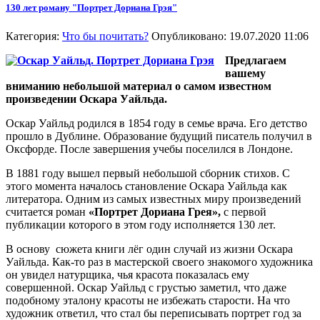
130 лет роману "Портрет Дориана Грэя"
Категория:
Что бы почитать?
Опубликовано: 19.07.2020 11:06
Предлагаем
вашему
вниманию небольшой материал о самом известном
произведении Оскара Уайльда.
Оскар Уайльд родился в 1854 году в семье врача. Его детство
прошло в Дублине. Образование будущий писатель получил в
Оксфорде. После завершения учебы поселился в Лондоне.
В 1881 году вышел первый небольшой сборник стихов. С
этого момента началось становление Оскара Уайльда как
литератора. Одним из самых известных миру произведений
считается роман
«Портрет Дориана Грея»,
с первой
публикации которого в этом году исполняется 130 лет.
В основу сюжета книги лёг один случай из жизни Оскара
Уайльда. Как-то раз в мастерской своего знакомого художника
он увидел натурщика, чья красота показалась ему
совершенной. Оскар Уайльд с грустью заметил, что даже
подобному эталону красоты не избежать старости. На что
художник ответил, что стал бы переписывать портрет год за