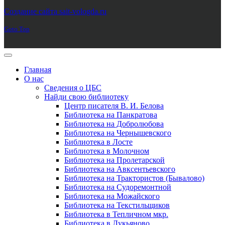
Joomla! 3 Templates
Создание сайта sait-vologda.ru
Goto Top
Главная
О нас
Сведения о ЦБС
Найди свою библиотеку
Центр писателя В. И. Белова
Библиотека на Панкратова
Библиотека на Добролюбова
Библиотека на Чернышевского
Библиотека в Лосте
Библиотека в Молочном
Библиотека на Пролетарской
Библиотека на Авксентьевского
Библиотека на Трактористов (Бывалово)
Библиотека на Судоремонтной
Библиотека на Можайского
Библиотека на Текстильщиков
Библиотека в Тепличном мкр.
Библиотека в Лукьяново