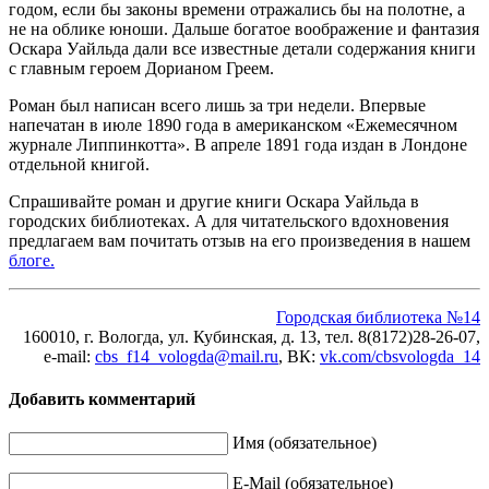
годом, если бы законы времени отражались бы на полотне, а
не на облике юноши. Дальше богатое воображение и фантазия
Оскара Уайльда дали все известные детали содержания книги
с главным героем Дорианом Греем.
Роман был написан всего лишь за три недели. Впервые
напечатан в июле 1890 года в американском «Ежемесячном
журнале Липпинкотта». В апреле 1891 года издан в Лондоне
отдельной книгой.
Спрашивайте роман и другие книги Оскара Уайльда в
городских библиотеках. А для читательского вдохновения
предлагаем вам почитать отзыв на его произведения в нашем
блоге.
Городская библиотека №14
160010, г. Вологда, ул. Кубинская, д. 13, тел. 8(8172)28-26-07,
e-mail:
cbs_f14_vologda@mail.ru
, ВК
:
vk.com/cbsvologda_14
Добавить комментарий
Имя (обязательное)
E-Mail (обязательное)