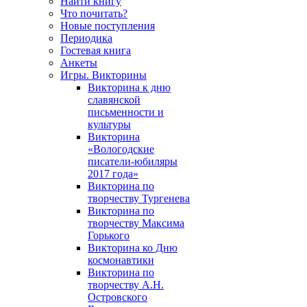
Найти книгу
Что почитать?
Новые поступления
Периодика
Гостевая книга
Анкеты
Игры. Викторины
Викторина к дню
славянской
письменности и
культуры
Викторина
«Вологодские
писатели-юбиляры
2017 года»
Викторина по
творчеству Тургенева
Викторина по
творчеству Максима
Горького
Викторина ко Дню
космонавтики
Викторина по
творчеству А.Н.
Островского