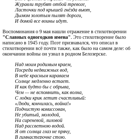
Журавли трубят отбой тревоге,
Ласточки под крышей гнёзда вьют,
Дымом золотым пылят дороги,
И домой все воины идут.
Воспоминания о 9 мая нашли отражение в стихотворении
"Славных одногодков имена"
. Это стихотворение было
написано в 1945 году. Поэт признавался, что описал в
стихотворении всё почти также, как было на самом деле: об
окончании войны он узнал в родном Белозерске.
Над моим родимым краем,
Посреди недвижных вод,
В небе красным караваем
Солнце медленно встает.
И как будто бы с обрыва,
Чем — не вспомнить, как волна,
С лодки крик летит счастливый:
«Люди, кончилась, война!»
Подчистую комиссован,
Не убитый, молодой,
На сиреневой, лиловой
Над рассветною водой.
Я от солнца глаз не прячу,
В гимнастерочке стою,