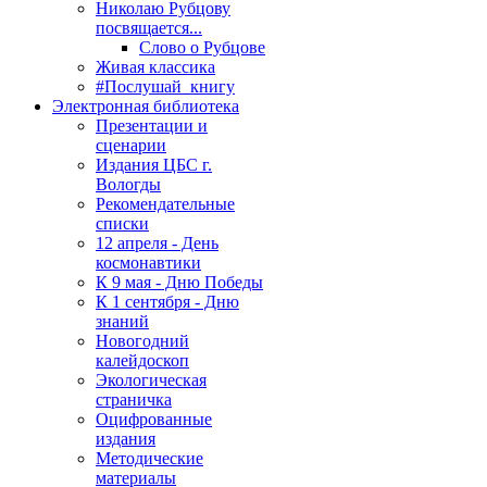
Николаю Рубцову
посвящается...
Слово о Рубцове
Живая классика
#Послушай_книгу
Электронная библиотека
Презентации и
сценарии
Издания ЦБС г.
Вологды
Рекомендательные
списки
12 апреля - День
космонавтики
К 9 мая - Дню Победы
К 1 сентября - Дню
знаний
Новогодний
калейдоскоп
Экологическая
страничка
Оцифрованные
издания
Методические
материалы