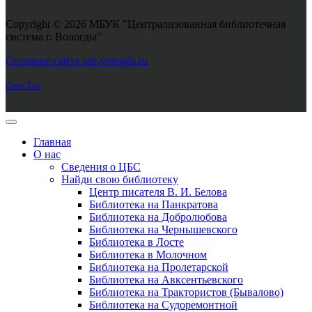
Copyright © 2026 МБУК "Централизованная библиотечная
система г. Вологды"
Joomla! 3 Templates
Создание сайта sait-vologda.ru
Goto Top
Главная
О нас
Сведения о ЦБС
Найди свою библиотеку
Центр писателя В. И. Белова
Библиотека на Панкратова
Библиотека на Добролюбова
Библиотека на Чернышевского
Библиотека в Лосте
Библиотека в Молочном
Библиотека на Пролетарской
Библиотека на Авксентьевского
Библиотека на Трактористов (Бывалово)
Библиотека на Судоремонтной