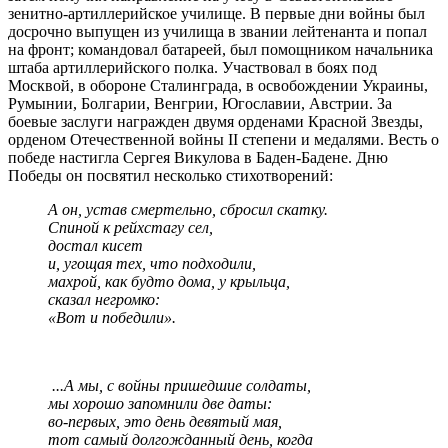
зенитно-артиллерийское училище. В первые дни войны был
досрочно выпущен из училища в звании лейтенанта и попал
на фронт; командовал батареей, был помощником начальника
штаба артиллерийского полка. Участвовал в боях под
Москвой, в обороне Сталинграда, в освобождении Украины,
Румынии, Болгарии, Венгрии, Югославии, Австрии. За
боевые заслуги награжден двумя орденами Красной Звезды,
орденом Отечественной войны II степени и медалями. Весть о
победе настигла Сергея Викулова в Баден-Бадене. Дню
Победы он посвятил несколько стихотворений:
А он, устав смертельно, сбросил скатку.
Спиной к рейхстагу сел,
достал кисет
и, угощая тех, что подходили,
махрой, как будто дома, у крыльца,
сказал негромко:
«Вот и победили».
...А мы, с войны пришедшие солдаты,
мы хорошо запомнили две даты:
во-первых, это день девятый мая,
тот самый долгожданный день, когда