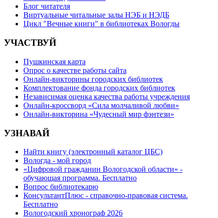
Блог читателя
Виртуальные читальные залы НЭБ и НЭДБ
Цикл "Вечные книги" в библиотеках Вологды
УЧАСТВУЙ
Пушкинская карта
Опрос о качестве работы сайта
Онлайн-викторины городских библиотек
Комплектование фонда городских библиотек
Независимая оценка качества работы учреждения
Онлайн-кроссворд «Сила молчаливой любви»
Онлайн-викторина «Чудесный мир фэнтези»
УЗНАВАЙ
Найти книгу (электронный каталог ЦБС)
Вологда - мой город
«Цифровой гражданин Вологодской области» -
обучающая программа. Бесплатно
Вопрос библиотекарю
КонсультантПлюс - справочно-правовая система.
Бесплатно
Вологодский хронограф 2026