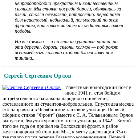
неправдоподобно прекрасным и величественным
сияньем. Мы стояли посреди дороги, обнявшись за
плечи, стояли безмолвно, потрясенно: перед нами
был неистовый, небывалый, полыхавший по всем
фронтам, войсковым частям и соединениям салют
победы.
На всю землю — и на эти аккуратные пашни, на
эти деревни, дороги, склоны холмов — под рокот
всеармейского салюта сходила благословенная
тишина...
Сергей Сергеевич Орлов
Известный вологодский поэт в
июне 1941 г. стал бойцом
истребительного батальона народного ополчения,
составленного из студентов-добровольцев. Спустя два месяца
его направили в Челябинское танковое училище. Первый
сборник стихов "Фронт" (вместе с С. А. Телькановым) Орлов
выпустил, будучи курсантом этого училища, в 1942 г. Зимой
того же года он прибыл на Волховский фронт, в район
железнодорожной станции Мга, к месту дислокации 33-го
танкового полка резерва Главного командования. Первый