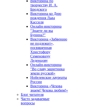
Викторина по
творчеству И. А.
Бродского
Викторина ко Дню
рождения Льва
Кассиля
Онлайн-викторина
"Знаете ли вы
Бунина?"
Викторина «Забвению
не подлежит»,
посвященная
Христофору
Семеновичу
Леденцову
Онлайн-викторина
"Во славу защитника
земли русской»
Нобелевские лауреаты
России
Викторина «Чехова
знаем! Чехова любим!»
Блог читателя
Часто задаваемые
вопросы