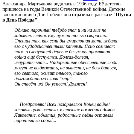
Александра Мартьянова родилась в 1936 году. Её детство
пришлось на годы Великой Отечественной войны. Детские
воспоминания о Дне Победы она отразила в рассказе
"Шутка
в День Победы".
Однако нарочный твёрдо знал и ни на миг не
забывал: сейчас ему нужна только скорость.
Спешил так, как если бы умирающая мать ждала
его с чудодейственными каплями. Ясно сознавал:
там, в следующей деревне безумная проклятая
война ещё беснуется. Долгая-долгая,
изнурительная... Надорванные обессиленные люди
могут не выдюжить, не вынести, не дождаться,
его святого, живительного, такого
долгожданного слова "мир".
Он спасёт их! Он успеет! Должен!
— Поздравляю! Всех поздравляю! Конец войне! —
колокольцами звенело в стёклах последних домов.
Ликование, объятия, радостные слёзы оставлял
нарочный за собой...