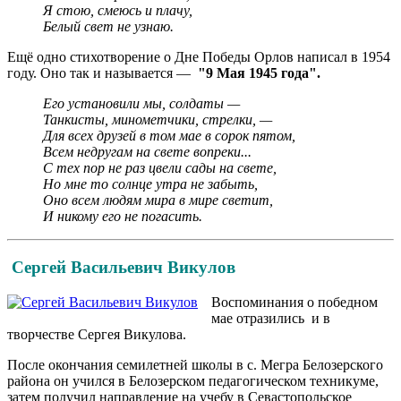
Я стою, смеюсь и плачу,
Белый свет не узнаю.
Ещё одно стихотворение о Дне Победы Орлов написал в 1954
году. Оно так и называется —
"9 Мая 1945 года".
Его установили мы, солдаты —
Танкисты, минометчики, стрелки, —
Для всех друзей в том мае в сорок пятом,
Всем недругам на свете вопреки...
С тех пор не раз цвели сады на свете,
Но мне то солнце утра не забыть,
Оно всем людям мира в мире светит,
И никому его не погасить.
Сергей Васильевич Викулов
Воспоминания о победном
мае отразились и в
творчестве Сергея Викулова.
После окончания семилетней школы в с. Мегра Белозерского
района он учился в Белозерском педагогическом техникуме,
затем получил направление на учебу в Севастопольское