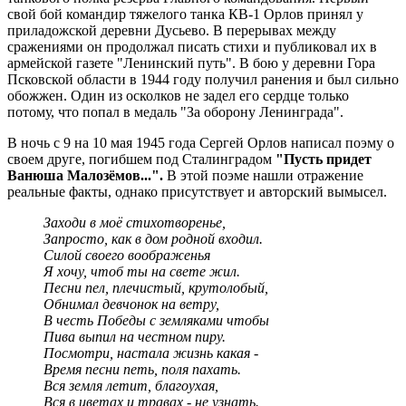
свой бой командир тяжелого танка КВ-1 Орлов принял у
приладожской деревни Дусьево. В перерывах между
сражениями он продолжал писать стихи и публиковал их в
армейской газете "Ленинский путь". В бою у деревни Гора
Псковской области в 1944 году получил ранения и был сильно
обожжен. Один из осколков не задел его сердце только
потому, что попал в медаль "За оборону Ленинграда".
В ночь с 9 на 10 мая 1945 года Сергей Орлов написал поэму о
своем друге, погибшем под Сталинградом
"Пусть придет
Ванюша Малозёмов...".
В этой поэме нашли отражение
реальные факты, однако присутствует и авторский вымысел.
Заходи в моё стихотворенье,
Запросто, как в дом родной входил.
Силой своего воображенья
Я хочу, чтоб ты на свете жил.
Песни пел, плечистый, крутолобый,
Обнимал девчонок на ветру,
В честь Победы с земляками чтобы
Пива выпил на честном пиру.
Посмотри, настала жизнь какая -
Время песни петь, поля пахать.
Вся земля летит, благоухая,
Вся в цветах и травах - не узнать.