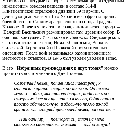
Участвовал в штурме Выборга, затем командовал отдельным
инженерным взводом разведки в составе 314-й
Кингисеппской стрелковой дивизии 59-й армии. С
действующими частями 1-го Украинского фронта прошел
боевой путь от Сандомира до чешского города Градец-
Кралове. Является почётным гражданином этого города –
Валерий Васильевич разминировал там древний собор. В
бою был контужен. Участвовал в Львовско-Сандомирской,
Сандомирско-Силезской, Нижне-Силезской, Верхне-
Силезской, Берлинской и Пражской наступательных
операциях. После войны занимался разминированием
местности и объектов. В 1945 был уволен уволен в запас.
В его
"Избранных произведениях в двух томах"
можно
прочитать воспоминания о Дне Победы:
Согбенный немец, попавшийся навстречу, к
счастью, хорошо говорил по-польски. Он позвал
меня за собою, мы прошли дворик, поднялись по
сумеречной лестнице, вошли в кухню, бедновато и
просто обставленную, и здесь-то прямо из-под
крана этот старый цивильный немец напоил меня.
— Пан официр, — повторял он, глядя на меня
старчески спокойными глазами, — война капут!