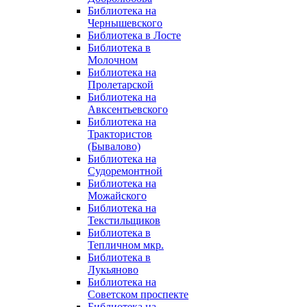
Библиотека на
Чернышевского
Библиотека в Лосте
Библиотека в
Молочном
Библиотека на
Пролетарской
Библиотека на
Авксентьевского
Библиотека на
Трактористов
(Бывалово)
Библиотека на
Судоремонтной
Библиотека на
Можайского
Библиотека на
Текстильщиков
Библиотека в
Тепличном мкр.
Библиотека в
Лукьяново
Библиотека на
Советском проспекте
Библиотека на