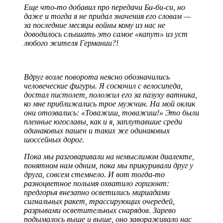
Еще что-то добавил про передачи Би-би-си, но
даже и тогда я не придал значения его словам —
за последние месяцы войны кому из нас не
доводилось слышать это самое «капут» из уст
любого жителя Германии?!
Вдруг возле поворота неясно обозначились
человеческие фигуры. Я соскочил с велосипеда,
достал пистолет, положил его за пазуху ватника,
ко мне приближались трое мужчин. На мой оклик
они отозвались: «Товажиш, товажиш!» Это были
пленные югославы, как и я, заплутавшие среди
одинаковых пашен и таких же одинаковых
шоссейных дорог.
Пока мы разговаривали на немыслимом диалекте,
понятном нам одним, пока мы прикуривали друг у
друга, совсем стемнело. И вот тогда-то
разноцветное полымя охватило горизонт:
предгорья внезапно осветились мириадами
сигнальных ракет, трассирующих очередей,
разрывами осветительных снарядов. Зарево
подымалось выше и выше, оно завораживало нас