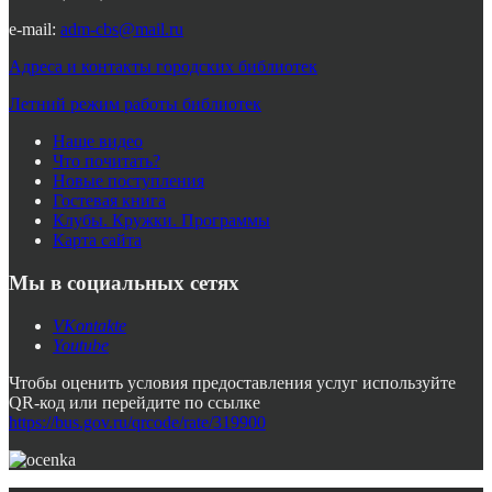
e-mail:
adm-cbs@mail.ru
Адреса и контакты городских библиотек
Летний режим работы библиотек
Наше видео
Что почитать?
Новые поступления
Гостевая книга
Клубы. Кружки. Программы
Карта сайта
Мы в социальных сетях
VKontakte
Youtube
Чтобы оценить условия предоставления услуг используйте
QR-код или перейдите по ссылке
https://bus.gov.ru/qrcode/rate/319900