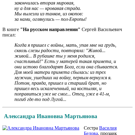
закончилась вторая мировая,
ну а для нас — кровавая страда.
Мы вылезли из танков, из окопов:
за нами, оглянулись — пол-Европы!
В книге
"На русском направлении"
Сергей Васильевич
писал:
Когда я пришел с войны, мать, упав мне на грудь,
сквозь слезы радости, повторяла: "Живой...
живой... В рубашке ты у меня родился,
счастливый!" Есть у матерей такая примета, и
они истово благодарят Бога, если она сбывается.
Для моей матери примета сбылась: из трех
мужчин, ушедших на войну, первым вернулся я.
Потом, правда, пришел и старший брат, но
пришел весь искалеченный, на костылях, и
поправиться уже не смог... Отец, уже в 41-м,
погиб где-то под Лугой...
Александра Ивановна Мартьянова
Сестра
Василия
Белова
, прозаик