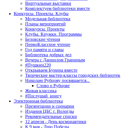
Виртуальные выставки
Комплектуем библиотеки вместе
Конкурсы. Проекты. Клубы
Модельная библиотека
Планы мероприятий
Конкурсы. Проекты
Клубы. Кружки. Программы
Беловские чтения
ПервоКлассное чтение
Год памяти и славы
Библиотека добрых дел
Вечера с Даниилом Граниным
#Пушкин220
Открываем Бунина вместе
Творческие мастер-классы городских библиотек
Николаю Рубцову посвящается...
Слово о Рубцове
Живая классика
#Послушай_книгу
Электронная библиотека
Презентации и сценарии
Издания ЦБС г. Вологды
Рекомендательные списки
12 апреля - День космонавтики
К 9 мая - Дню Победы