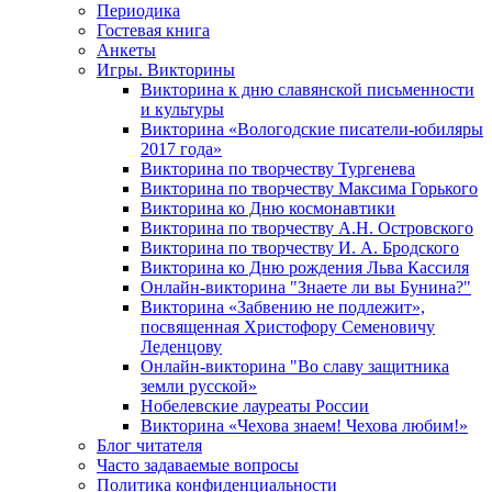
Периодика
Гостевая книга
Анкеты
Игры. Викторины
Викторина к дню славянской письменности
и культуры
Викторина «Вологодские писатели-юбиляры
2017 года»
Викторина по творчеству Тургенева
Викторина по творчеству Максима Горького
Викторина ко Дню космонавтики
Викторина по творчеству А.Н. Островского
Викторина по творчеству И. А. Бродского
Викторина ко Дню рождения Льва Кассиля
Онлайн-викторина "Знаете ли вы Бунина?"
Викторина «Забвению не подлежит»,
посвященная Христофору Семеновичу
Леденцову
Онлайн-викторина "Во славу защитника
земли русской»
Нобелевские лауреаты России
Викторина «Чехова знаем! Чехова любим!»
Блог читателя
Часто задаваемые вопросы
Политика конфиденциальности