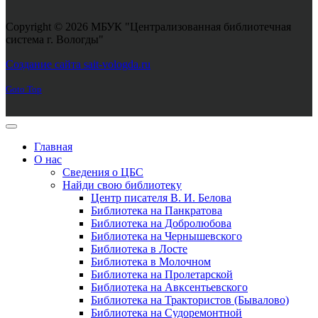
Copyright © 2026 МБУК "Централизованная библиотечная
система г. Вологды"
Joomla! 3 Templates
Создание сайта sait-vologda.ru
Goto Top
Главная
О нас
Сведения о ЦБС
Найди свою библиотеку
Центр писателя В. И. Белова
Библиотека на Панкратова
Библиотека на Добролюбова
Библиотека на Чернышевского
Библиотека в Лосте
Библиотека в Молочном
Библиотека на Пролетарской
Библиотека на Авксентьевского
Библиотека на Трактористов (Бывалово)
Библиотека на Судоремонтной