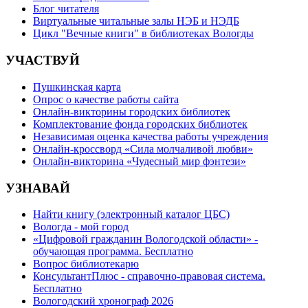
Блог читателя
Виртуальные читальные залы НЭБ и НЭДБ
Цикл "Вечные книги" в библиотеках Вологды
УЧАСТВУЙ
Пушкинская карта
Опрос о качестве работы сайта
Онлайн-викторины городских библиотек
Комплектование фонда городских библиотек
Независимая оценка качества работы учреждения
Онлайн-кроссворд «Сила молчаливой любви»
Онлайн-викторина «Чудесный мир фэнтези»
УЗНАВАЙ
Найти книгу (электронный каталог ЦБС)
Вологда - мой город
«Цифровой гражданин Вологодской области» -
обучающая программа. Бесплатно
Вопрос библиотекарю
КонсультантПлюс - справочно-правовая система.
Бесплатно
Вологодский хронограф 2026