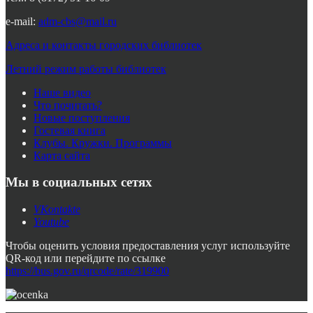
e-mail:
adm-cbs@mail.ru
Адреса и контакты городских библиотек
Летний режим работы библиотек
Наше видео
Что почитать?
Новые поступления
Гостевая книга
Клубы. Кружки. Программы
Карта сайта
Мы в социальных сетях
VKontakte
Youtube
Чтобы оценить условия предоставления услуг используйте
QR-код или перейдите по ссылке
https://bus.gov.ru/qrcode/rate/319900