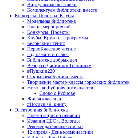
Виртуальные выставки
Комплектуем библиотеки вместе
Конкурсы. Проекты. Клубы
Модельная библиотека
Планы мероприятий
Конкурсы. Проекты
Клубы. Кружки. Программы
Беловские чтения
ПервоКлассное чтение
Год памяти и славы
Библиотека добрых дел
Вечера с Даниилом Граниным
#Пушкин220
Открываем Бунина вместе
Творческие мастер-классы городских библиотек
Николаю Рубцову посвящается...
Слово о Рубцове
Живая классика
#Послушай_книгу
Электронная библиотека
Презентации и сценарии
Издания ЦБС г. Вологды
Рекомендательные списки
12 апреля - День космонавтики
К 9 мая - Дню Победы