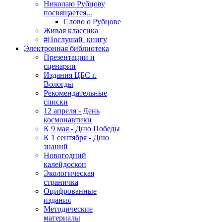
Николаю Рубцову
посвящается...
Слово о Рубцове
Живая классика
#Послушай_книгу
Электронная библиотека
Презентации и
сценарии
Издания ЦБС г.
Вологды
Рекомендательные
списки
12 апреля - День
космонавтики
К 9 мая - Дню Победы
К 1 сентября - Дню
знаний
Новогодний
калейдоскоп
Экологическая
страничка
Оцифрованные
издания
Методические
материалы