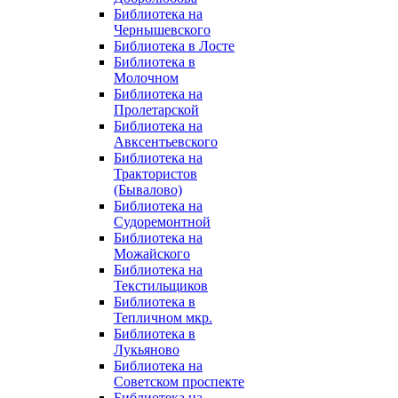
Библиотека на
Чернышевского
Библиотека в Лосте
Библиотека в
Молочном
Библиотека на
Пролетарской
Библиотека на
Авксентьевского
Библиотека на
Трактористов
(Бывалово)
Библиотека на
Судоремонтной
Библиотека на
Можайского
Библиотека на
Текстильщиков
Библиотека в
Тепличном мкр.
Библиотека в
Лукьяново
Библиотека на
Советском проспекте
Библиотека на