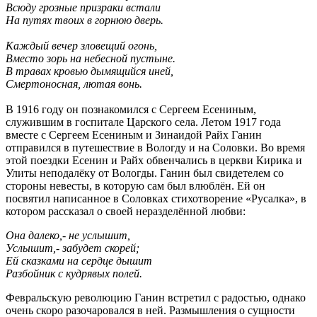
Всюду грозные призраки встали
На путях твоих в горнюю дверь.
Каждый вечер зловещий огонь,
Вместо зорь на небесной пустыне.
В травах кровью дымящийся иней,
Смертоносная, лютая вонь.
В 1916 году он познакомился с Сергеем Есениным,
служившим в госпитале Царского села. Летом 1917 года
вместе с Сергеем Есениным и Зинаидой Райх Ганин
отправился в путешествие в Вологду и на Соловки. Во время
этой поездки Есенин и Райх обвенчались в церкви Кирика и
Улиты неподалёку от Вологды. Ганин был свидетелем со
стороны невесты, в которую сам был влюблён. Ей он
посвятил написанное в Соловках стихотворение «Русалка», в
котором рассказал о своей неразделённой любви:
Она далеко,- не услышит,
Услышит,- забудет скорей;
Ей сказками на сердце дышит
Разбойник с кудрявых полей.
Февральскую революцию Ганин встретил с радостью, однако
очень скоро разочаровался в ней. Размышления о сущности