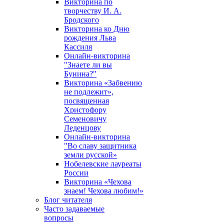
Викторина по
творчеству И. А.
Бродского
Викторина ко Дню
рождения Льва
Кассиля
Онлайн-викторина
"Знаете ли вы
Бунина?"
Викторина «Забвению
не подлежит»,
посвященная
Христофору
Семеновичу
Леденцову
Онлайн-викторина
"Во славу защитника
земли русской»
Нобелевские лауреаты
России
Викторина «Чехова
знаем! Чехова любим!»
Блог читателя
Часто задаваемые
вопросы