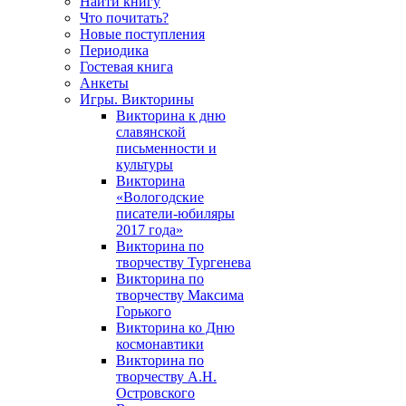
Найти книгу
Что почитать?
Новые поступления
Периодика
Гостевая книга
Анкеты
Игры. Викторины
Викторина к дню
славянской
письменности и
культуры
Викторина
«Вологодские
писатели-юбиляры
2017 года»
Викторина по
творчеству Тургенева
Викторина по
творчеству Максима
Горького
Викторина ко Дню
космонавтики
Викторина по
творчеству А.Н.
Островского