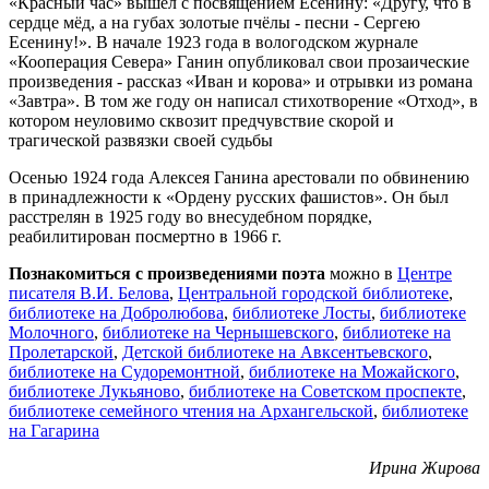
«Красный час» вышел с посвящением Есенину: «Другу, что в
сердце мёд, а на губах золотые пчёлы - песни - Сергею
Есенину!». В начале 1923 года в вологодском журнале
«Кооперация Севера» Ганин опубликовал свои прозаические
произведения - рассказ «Иван и корова» и отрывки из романа
«Завтра». В том же году он написал стихотворение «Отход», в
котором неуловимо сквозит предчувствие скорой и
трагической развязки своей судьбы
Осенью 1924 года Алексея Ганина арестовали по обвинению
в принадлежности к «Ордену русских фашистов». Он был
расстрелян в 1925 году во внесудебном порядке,
реабилитирован посмертно в 1966 г.
Познакомиться с произведениями поэта
можно в
Центре
писателя В.И. Белова
,
Центральной городской библиотеке
,
библиотеке на Добролюбова
,
библиотеке Лосты
,
библиотеке
Молочного
,
библиотеке на Чернышевского
,
библиотеке на
Пролетарской
,
Детской библиотеке на Авксентьевского
,
библиотеке на Судоремонтной
,
библиотеке на Можайского
,
библиотеке Лукьяново
,
библиотеке на Советском проспекте
,
библиотеке семейного чтения на Архангельской
,
библиотеке
на Гагарина
Ирина Жирова