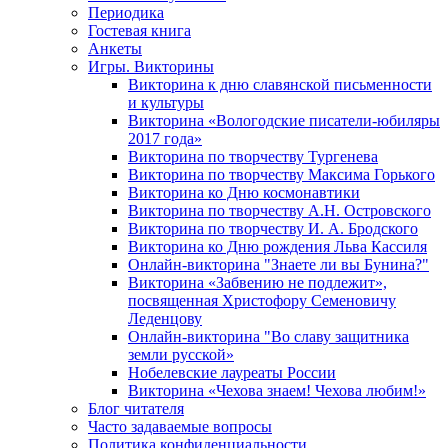
Периодика
Гостевая книга
Анкеты
Игры. Викторины
Викторина к дню славянской письменности
и культуры
Викторина «Вологодские писатели-юбиляры
2017 года»
Викторина по творчеству Тургенева
Викторина по творчеству Максима Горького
Викторина ко Дню космонавтики
Викторина по творчеству А.Н. Островского
Викторина по творчеству И. А. Бродского
Викторина ко Дню рождения Льва Кассиля
Онлайн-викторина "Знаете ли вы Бунина?"
Викторина «Забвению не подлежит»,
посвященная Христофору Семеновичу
Леденцову
Онлайн-викторина "Во славу защитника
земли русской»
Нобелевские лауреаты России
Викторина «Чехова знаем! Чехова любим!»
Блог читателя
Часто задаваемые вопросы
Политика конфиденциальности