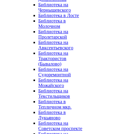
Библиотека на
Чернышевского
Библиотека в Лосте
Библиотека в
Молочном
Библиотека на
Пролетарской
Библиотека на
Авксентьевского
Библиотека на
Трактористов
(Бывалово)
Библиотека на
Судоремонтной
Библиотека на
Можайского
Библиотека на
Текстильщиков
Библиотека в
Тепличном мкр.
Библиотека в
Лукьяново
Библиотека на
Советском проспекте
Библиотека на