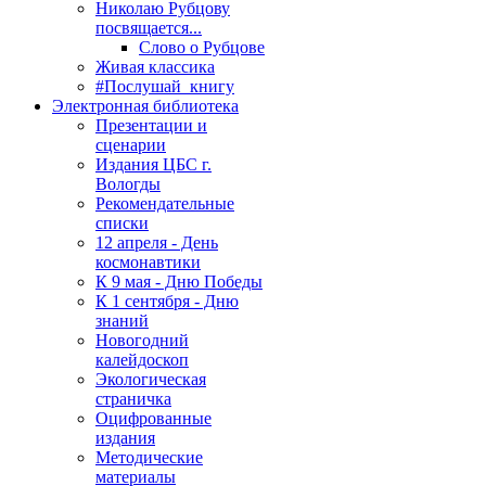
Николаю Рубцову
посвящается...
Слово о Рубцове
Живая классика
#Послушай_книгу
Электронная библиотека
Презентации и
сценарии
Издания ЦБС г.
Вологды
Рекомендательные
списки
12 апреля - День
космонавтики
К 9 мая - Дню Победы
К 1 сентября - Дню
знаний
Новогодний
калейдоскоп
Экологическая
страничка
Оцифрованные
издания
Методические
материалы