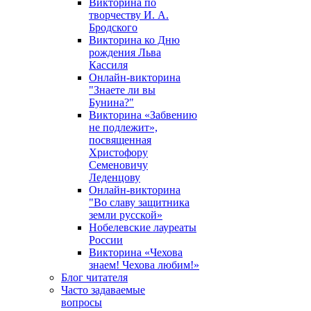
Викторина по
творчеству И. А.
Бродского
Викторина ко Дню
рождения Льва
Кассиля
Онлайн-викторина
"Знаете ли вы
Бунина?"
Викторина «Забвению
не подлежит»,
посвященная
Христофору
Семеновичу
Леденцову
Онлайн-викторина
"Во славу защитника
земли русской»
Нобелевские лауреаты
России
Викторина «Чехова
знаем! Чехова любим!»
Блог читателя
Часто задаваемые
вопросы