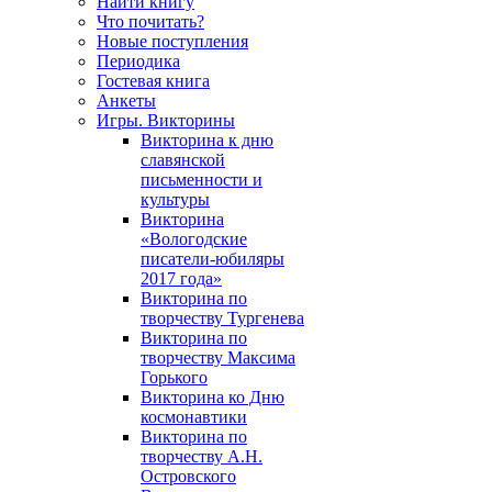
Найти книгу
Что почитать?
Новые поступления
Периодика
Гостевая книга
Анкеты
Игры. Викторины
Викторина к дню
славянской
письменности и
культуры
Викторина
«Вологодские
писатели-юбиляры
2017 года»
Викторина по
творчеству Тургенева
Викторина по
творчеству Максима
Горького
Викторина ко Дню
космонавтики
Викторина по
творчеству А.Н.
Островского