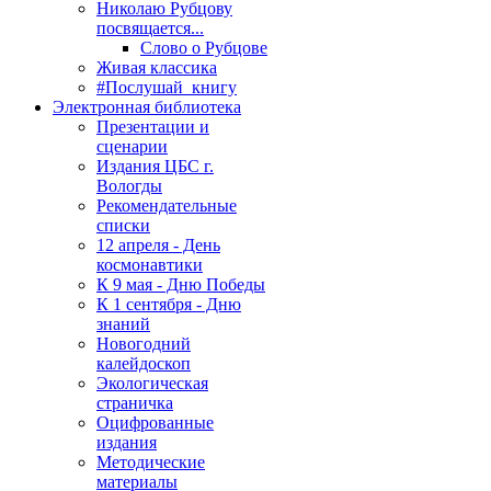
Николаю Рубцову
посвящается...
Слово о Рубцове
Живая классика
#Послушай_книгу
Электронная библиотека
Презентации и
сценарии
Издания ЦБС г.
Вологды
Рекомендательные
списки
12 апреля - День
космонавтики
К 9 мая - Дню Победы
К 1 сентября - Дню
знаний
Новогодний
калейдоскоп
Экологическая
страничка
Оцифрованные
издания
Методические
материалы