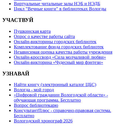
Виртуальные читальные залы НЭБ и НЭДБ
Цикл "Вечные книги" в библиотеках Вологды
УЧАСТВУЙ
Пушкинская карта
Опрос о качестве работы сайта
Онлайн-викторины городских библиотек
Комплектование фонда городских библиотек
Независимая оценка качества работы учреждения
Онлайн-кроссворд «Сила молчаливой любви»
Онлайн-викторина «Чудесный мир фэнтези»
УЗНАВАЙ
Найти книгу (электронный каталог ЦБС)
Вологда - мой город
«Цифровой гражданин Вологодской области» -
обучающая программа. Бесплатно
Вопрос библиотекарю
КонсультантПлюс - справочно-правовая система.
Бесплатно
Вологодский хронограф 2026