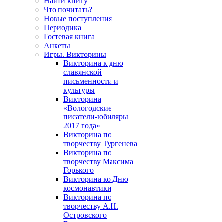
Найти книгу
Что почитать?
Новые поступления
Периодика
Гостевая книга
Анкеты
Игры. Викторины
Викторина к дню
славянской
письменности и
культуры
Викторина
«Вологодские
писатели-юбиляры
2017 года»
Викторина по
творчеству Тургенева
Викторина по
творчеству Максима
Горького
Викторина ко Дню
космонавтики
Викторина по
творчеству А.Н.
Островского