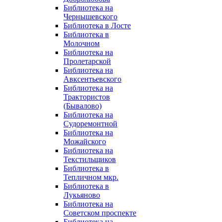
Библиотека на
Чернышевского
Библиотека в Лосте
Библиотека в
Молочном
Библиотека на
Пролетарской
Библиотека на
Авксентьевского
Библиотека на
Трактористов
(Бывалово)
Библиотека на
Судоремонтной
Библиотека на
Можайского
Библиотека на
Текстильщиков
Библиотека в
Тепличном мкр.
Библиотека в
Лукьяново
Библиотека на
Советском проспекте
Библиотека на