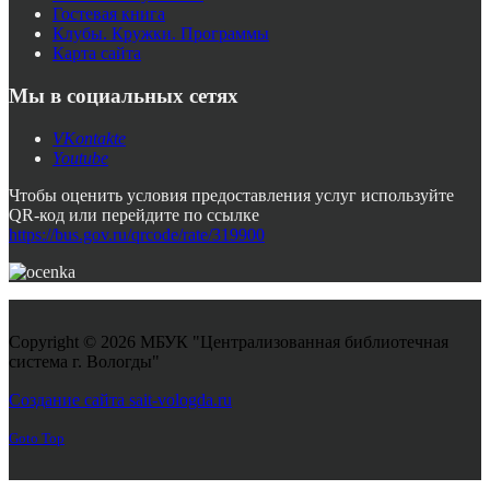
Гостевая книга
Клубы. Кружки. Программы
Карта сайта
Мы в социальных сетях
VKontakte
Youtube
Чтобы оценить условия предоставления услуг используйте
QR-код или перейдите по ссылке
https://bus.gov.ru/qrcode/rate/319900
Copyright © 2026 МБУК "Централизованная библиотечная
система г. Вологды"
Joomla! 3 Templates
Создание сайта sait-vologda.ru
Goto Top