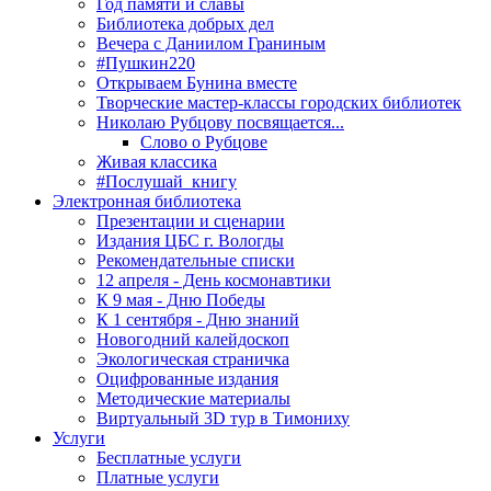
Год памяти и славы
Библиотека добрых дел
Вечера с Даниилом Граниным
#Пушкин220
Открываем Бунина вместе
Творческие мастер-классы городских библиотек
Николаю Рубцову посвящается...
Слово о Рубцове
Живая классика
#Послушай_книгу
Электронная библиотека
Презентации и сценарии
Издания ЦБС г. Вологды
Рекомендательные списки
12 апреля - День космонавтики
К 9 мая - Дню Победы
К 1 сентября - Дню знаний
Новогодний калейдоскоп
Экологическая страничка
Оцифрованные издания
Методические материалы
Виртуальный 3D тур в Тимониху
Услуги
Бесплатные услуги
Платные услуги