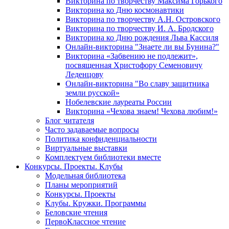
Викторина по творчеству Максима Горького
Викторина ко Дню космонавтики
Викторина по творчеству А.Н. Островского
Викторина по творчеству И. А. Бродского
Викторина ко Дню рождения Льва Кассиля
Онлайн-викторина "Знаете ли вы Бунина?"
Викторина «Забвению не подлежит»,
посвященная Христофору Семеновичу
Леденцову
Онлайн-викторина "Во славу защитника
земли русской»
Нобелевские лауреаты России
Викторина «Чехова знаем! Чехова любим!»
Блог читателя
Часто задаваемые вопросы
Политика конфиденциальности
Виртуальные выставки
Комплектуем библиотеки вместе
Конкурсы. Проекты. Клубы
Модельная библиотека
Планы мероприятий
Конкурсы. Проекты
Клубы. Кружки. Программы
Беловские чтения
ПервоКлассное чтение