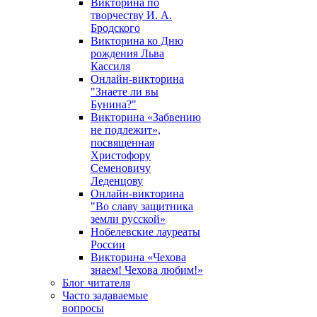
Викторина по
творчеству И. А.
Бродского
Викторина ко Дню
рождения Льва
Кассиля
Онлайн-викторина
"Знаете ли вы
Бунина?"
Викторина «Забвению
не подлежит»,
посвященная
Христофору
Семеновичу
Леденцову
Онлайн-викторина
"Во славу защитника
земли русской»
Нобелевские лауреаты
России
Викторина «Чехова
знаем! Чехова любим!»
Блог читателя
Часто задаваемые
вопросы