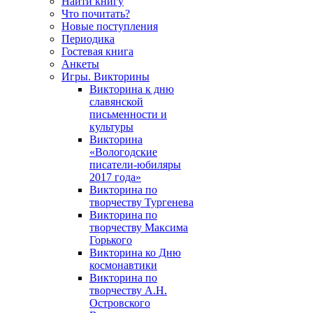
Найти книгу
Что почитать?
Новые поступления
Периодика
Гостевая книга
Анкеты
Игры. Викторины
Викторина к дню
славянской
письменности и
культуры
Викторина
«Вологодские
писатели-юбиляры
2017 года»
Викторина по
творчеству Тургенева
Викторина по
творчеству Максима
Горького
Викторина ко Дню
космонавтики
Викторина по
творчеству А.Н.
Островского