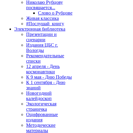
Николаю Рубцову
посвящается...
Слово о Рубцове
Живая классика
#Послушай_книгу
Электронная библиотека
Презентации и
сценарии
Издания ЦБС г.
Вологды
Рекомендательные
списки
12 апреля - День
космонавтики
К 9 мая - Дню Победы
К 1 сентября - Дню
знаний
Новогодний
калейдоскоп
Экологическая
страничка
Оцифрованные
издания
Методические
материалы