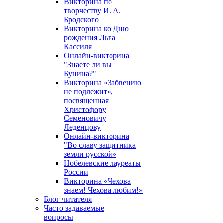
Викторина по
творчеству И. А.
Бродского
Викторина ко Дню
рождения Льва
Кассиля
Онлайн-викторина
"Знаете ли вы
Бунина?"
Викторина «Забвению
не подлежит»,
посвященная
Христофору
Семеновичу
Леденцову
Онлайн-викторина
"Во славу защитника
земли русской»
Нобелевские лауреаты
России
Викторина «Чехова
знаем! Чехова любим!»
Блог читателя
Часто задаваемые
вопросы