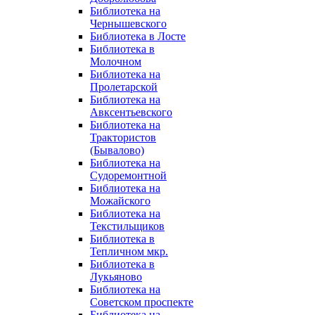
Библиотека на
Чернышевского
Библиотека в Лосте
Библиотека в
Молочном
Библиотека на
Пролетарской
Библиотека на
Авксентьевского
Библиотека на
Трактористов
(Бывалово)
Библиотека на
Судоремонтной
Библиотека на
Можайского
Библиотека на
Текстильщиков
Библиотека в
Тепличном мкр.
Библиотека в
Лукьяново
Библиотека на
Советском проспекте
Библиотека на