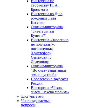
Викторина по
творчеству И. А.
Бродского
Викторина ко Дню
рождения Льва
Кассиля
Онлайн-викторина
"Знаете ли вы
Бунина?"
Викторина «Забвению
не подлежит»,
посвященная
Христофору
Семеновичу
Леденцову
Онлайн-викторина
"Во славу защитника
земли русской»
Нобелевские лауреаты
России
Викторина «Чехова
знаем! Чехова любим!»
Блог читателя
Часто задаваемые
вопросы