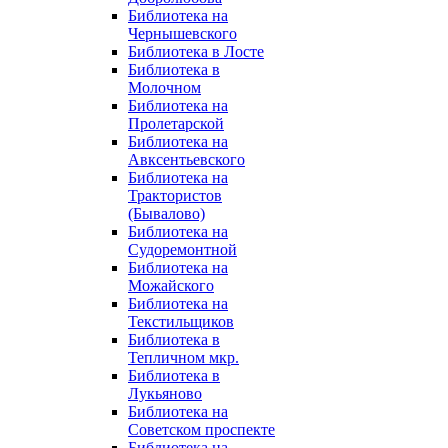
Библиотека на
Чернышевского
Библиотека в Лосте
Библиотека в
Молочном
Библиотека на
Пролетарской
Библиотека на
Авксентьевского
Библиотека на
Трактористов
(Бывалово)
Библиотека на
Судоремонтной
Библиотека на
Можайского
Библиотека на
Текстильщиков
Библиотека в
Тепличном мкр.
Библиотека в
Лукьяново
Библиотека на
Советском проспекте
Библиотека на