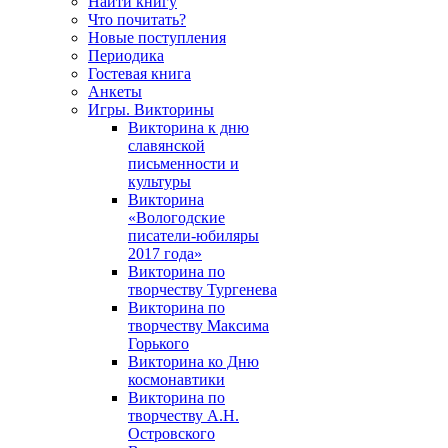
Найти книгу
Что почитать?
Новые поступления
Периодика
Гостевая книга
Анкеты
Игры. Викторины
Викторина к дню
славянской
письменности и
культуры
Викторина
«Вологодские
писатели-юбиляры
2017 года»
Викторина по
творчеству Тургенева
Викторина по
творчеству Максима
Горького
Викторина ко Дню
космонавтики
Викторина по
творчеству А.Н.
Островского