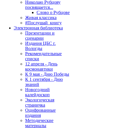
Николаю Рубцову
посвящается...
Слово о Рубцове
Живая классика
#Послушай_книгу
Электронная библиотека
Презентации и
сценарии
Издания ЦБС г.
Вологды
Рекомендательные
списки
12 апреля - День
космонавтики
К 9 мая - Дню Победы
К 1 сентября - Дню
знаний
Новогодний
калейдоскоп
Экологическая
страничка
Оцифрованные
издания
Методические
материалы