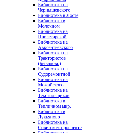
Библиотека на
Чернышевского
Библиотека в Лосте
Библиотека в
Молочном
Библиотека на
Пролетарской
Библиотека на
Авксентьевского
Библиотека на
Трактористов
(Бывалово)
Библиотека на
Судоремонтной
Библиотека на
Можайского
Библиотека на
Текстильщиков
Библиотека в
Тепличном мкр.
Библиотека в
Лукьяново
Библиотека на
Советском проспекте
Библиотека на