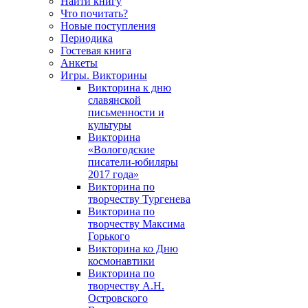
Найти книгу
Что почитать?
Новые поступления
Периодика
Гостевая книга
Анкеты
Игры. Викторины
Викторина к дню
славянской
письменности и
культуры
Викторина
«Вологодские
писатели-юбиляры
2017 года»
Викторина по
творчеству Тургенева
Викторина по
творчеству Максима
Горького
Викторина ко Дню
космонавтики
Викторина по
творчеству А.Н.
Островского