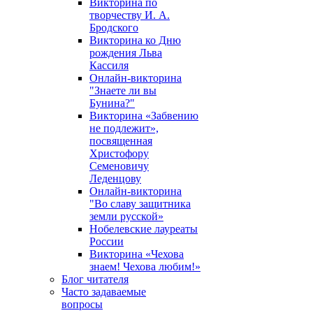
Викторина по
творчеству И. А.
Бродского
Викторина ко Дню
рождения Льва
Кассиля
Онлайн-викторина
"Знаете ли вы
Бунина?"
Викторина «Забвению
не подлежит»,
посвященная
Христофору
Семеновичу
Леденцову
Онлайн-викторина
"Во славу защитника
земли русской»
Нобелевские лауреаты
России
Викторина «Чехова
знаем! Чехова любим!»
Блог читателя
Часто задаваемые
вопросы