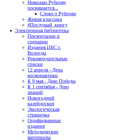
Николаю Рубцову
посвящается...
Слово о Рубцове
Живая классика
#Послушай_книгу
Электронная библиотека
Презентации и
сценарии
Издания ЦБС г.
Вологды
Рекомендательные
списки
12 апреля - День
космонавтики
К 9 мая - Дню Победы
К 1 сентября - Дню
знаний
Новогодний
калейдоскоп
Экологическая
страничка
Оцифрованные
издания
Методические
материалы