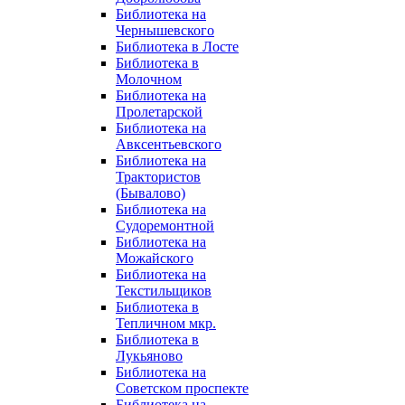
Библиотека на
Чернышевского
Библиотека в Лосте
Библиотека в
Молочном
Библиотека на
Пролетарской
Библиотека на
Авксентьевского
Библиотека на
Трактористов
(Бывалово)
Библиотека на
Судоремонтной
Библиотека на
Можайского
Библиотека на
Текстильщиков
Библиотека в
Тепличном мкр.
Библиотека в
Лукьяново
Библиотека на
Советском проспекте
Библиотека на