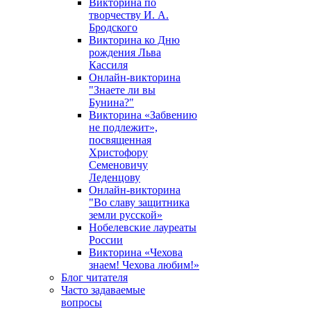
Викторина по
творчеству И. А.
Бродского
Викторина ко Дню
рождения Льва
Кассиля
Онлайн-викторина
"Знаете ли вы
Бунина?"
Викторина «Забвению
не подлежит»,
посвященная
Христофору
Семеновичу
Леденцову
Онлайн-викторина
"Во славу защитника
земли русской»
Нобелевские лауреаты
России
Викторина «Чехова
знаем! Чехова любим!»
Блог читателя
Часто задаваемые
вопросы