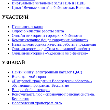
Виртуальные читальные залы НЭБ и НЭДБ
Цикл "Вечные книги" в библиотеках Вологды
УЧАСТВУЙ
Пушкинская карта
Опрос о качестве работы сайта
Онлайн-викторины городских библиотек
Комплектование фонда городских библиотек
Независимая оценка качества работы учреждения
Онлайн-кроссворд «Сила молчаливой любви»
Онлайн-викторина «Чудесный мир фэнтези»
УЗНАВАЙ
Найти книгу (электронный каталог ЦБС)
Вологда - мой город
«Цифровой гражданин Вологодской области» -
обучающая программа. Бесплатно
Вопрос библиотекарю
КонсультантПлюс - справочно-правовая система.
Бесплатно
Вологодский хронограф 2026