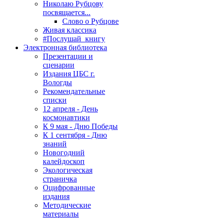
Николаю Рубцову
посвящается...
Слово о Рубцове
Живая классика
#Послушай_книгу
Электронная библиотека
Презентации и
сценарии
Издания ЦБС г.
Вологды
Рекомендательные
списки
12 апреля - День
космонавтики
К 9 мая - Дню Победы
К 1 сентября - Дню
знаний
Новогодний
калейдоскоп
Экологическая
страничка
Оцифрованные
издания
Методические
материалы