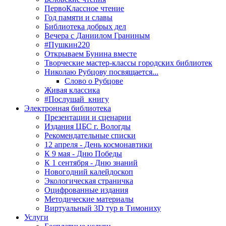
ПервоКлассное чтение
Год памяти и славы
Библиотека добрых дел
Вечера с Даниилом Граниным
#Пушкин220
Открываем Бунина вместе
Творческие мастер-классы городских библиотек
Николаю Рубцову посвящается...
Слово о Рубцове
Живая классика
#Послушай_книгу
Электронная библиотека
Презентации и сценарии
Издания ЦБС г. Вологды
Рекомендательные списки
12 апреля - День космонавтики
К 9 мая - Дню Победы
К 1 сентября - Дню знаний
Новогодний калейдоскоп
Экологическая страничка
Оцифрованные издания
Методические материалы
Виртуальный 3D тур в Тимониху
Услуги