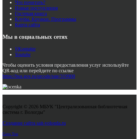
Что почитать?
Новые поступления
Гостевая книга
Клубы. Кружки. Программы
Карта сайта
Мы в социальных сетях
VKontakte
Youtube
Чтобы оценить условия предоставления услуг используйте
QR-код или перейдите по ссылке
https://bus.gov.ru/qrcode/rate/319900
Copyright © 2026 МБУК "Централизованная библиотечная
система г. Вологды"
Joomla! 3 Templates
Создание сайта sait-vologda.ru
Goto Top