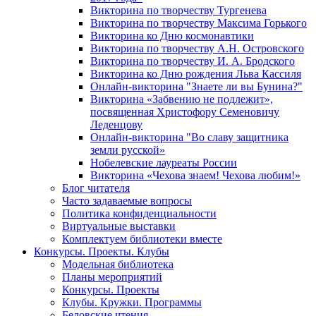
Викторина по творчеству Тургенева
Викторина по творчеству Максима Горького
Викторина ко Дню космонавтики
Викторина по творчеству А.Н. Островского
Викторина по творчеству И. А. Бродского
Викторина ко Дню рождения Льва Кассиля
Онлайн-викторина "Знаете ли вы Бунина?"
Викторина «Забвению не подлежит»,
посвященная Христофору Семеновичу
Леденцову
Онлайн-викторина "Во славу защитника
земли русской»
Нобелевские лауреаты России
Викторина «Чехова знаем! Чехова любим!»
Блог читателя
Часто задаваемые вопросы
Политика конфиденциальности
Виртуальные выставки
Комплектуем библиотеки вместе
Конкурсы. Проекты. Клубы
Модельная библиотека
Планы мероприятий
Конкурсы. Проекты
Клубы. Кружки. Программы
Беловские чтения