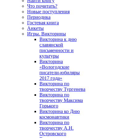
Найти книгу
Что почитать?
Новые поступления
Периодика
Гостевая книга
Анкеты
Игры. Викторины
Викторина к дню
славянской
письменности и
культуры
Викторина
«Вологодские
писатели-юбиляры
2017 года»
Викторина по
творчеству Тургенева
Викторина по
творчеству Максима
Горького
Викторина ко Дню
космонавтики
Викторина по
творчеству А.Н.
Островского