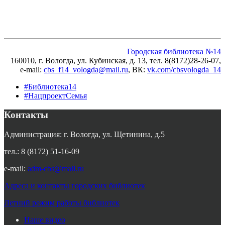
Городская библиотека №14
160010, г. Вологда, ул. Кубинская, д. 13, тел. 8(8172)28-26-07,
e-mail:
cbs_f14_vologda@mail.ru
, ВК
:
vk.com/cbsvologda_14
#Библиотека14
#НацпроектСемья
Контакты
Администрация: г. Вологда, ул. Щетинина, д.5
тел.: 8 (8172) 51-16-09
e-mail:
adm-cbs@mail.ru
Адреса и контакты городских библиотек
Летний режим работы библиотек
Наше видео