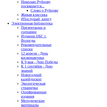
Николаю Рубцову
посвящается...
Слово о Рубцове
Живая классика
#Послушай_книгу
Электронная библиотека
Презентации и
сценарии
Издания ЦБС г.
Вологды
Рекомендательные
списки
12 апреля - День
космонавтики
К 9 мая - Дню Победы
К 1 сентября - Дню
знаний
Новогодний
калейдоскоп
Экологическая
страничка
Оцифрованные
издания
Методические
материалы