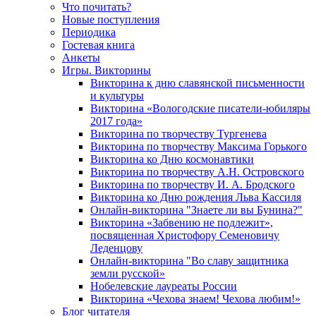
Что почитать?
Новые поступления
Периодика
Гостевая книга
Анкеты
Игры. Викторины
Викторина к дню славянской письменности
и культуры
Викторина «Вологодские писатели-юбиляры
2017 года»
Викторина по творчеству Тургенева
Викторина по творчеству Максима Горького
Викторина ко Дню космонавтики
Викторина по творчеству А.Н. Островского
Викторина по творчеству И. А. Бродского
Викторина ко Дню рождения Льва Кассиля
Онлайн-викторина "Знаете ли вы Бунина?"
Викторина «Забвению не подлежит»,
посвященная Христофору Семеновичу
Леденцову
Онлайн-викторина "Во славу защитника
земли русской»
Нобелевские лауреаты России
Викторина «Чехова знаем! Чехова любим!»
Блог читателя