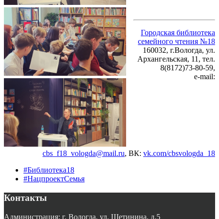
Городская библиотека
семейного чтения №18
160032, г.Вологда, ул.
Архангельская, 11, тел.
8(8172)73-80-59,
e-mail:
cbs_f18_vologda@mail.ru
, ВК
:
vk.com/cbsvologda_18
#Библиотека18
#НацпроектСемья
Контакты
Администрация: г. Вологда, ул. Щетинина, д.5