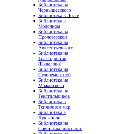
Библиотека на
Чернышевского
Библиотека в Лосте
Библиотека в
Молочном
Библиотека на
Пролетарской
Библиотека на
Авксентьевского
Библиотека на
Трактористов
(Бывалово)
Библиотека на
Судоремонтной
Библиотека на
Можайского
Библиотека на
Текстильщиков
Библиотека в
Тепличном мкр.
Библиотека в
Лукьяново
Библиотека на
Советском проспекте
Библиотека на