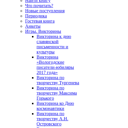
Найти книгу
Что почитать?
Новые поступления
Периодика
Гостевая книга
Анкеты
Игры. Викторины
Викторина к дню
славянской
письменности и
культуры
Викторина
«Вологодские
писатели-юбиляры
2017 года»
Викторина по
творчеству Тургенева
Викторина по
творчеству Максима
Горького
Викторина ко Дню
космонавтики
Викторина по
творчеству А.Н.
Островского