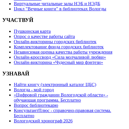
Виртуальные читальные залы НЭБ и НЭДБ
Цикл "Вечные книги" в библиотеках Вологды
УЧАСТВУЙ
Пушкинская карта
Опрос о качестве работы сайта
Онлайн-викторины городских библиотек
Комплектование фонда городских библиотек
Независимая оценка качества работы учреждения
Онлайн-кроссворд «Сила молчаливой любви»
Онлайн-викторина «Чудесный мир фэнтези»
УЗНАВАЙ
Найти книгу (электронный каталог ЦБС)
Вологда - мой город
«Цифровой гражданин Вологодской области» -
обучающая программа. Бесплатно
Вопрос библиотекарю
КонсультантПлюс - справочно-правовая система.
Бесплатно
Вологодский хронограф 2026