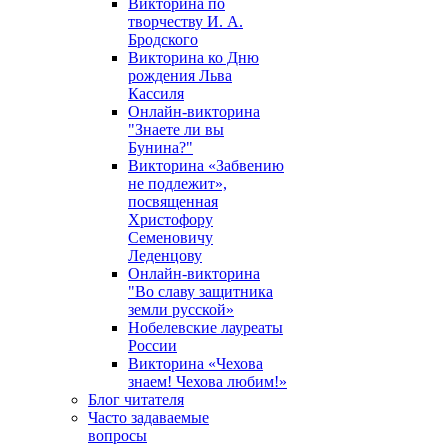
Викторина по
творчеству И. А.
Бродского
Викторина ко Дню
рождения Льва
Кассиля
Онлайн-викторина
"Знаете ли вы
Бунина?"
Викторина «Забвению
не подлежит»,
посвященная
Христофору
Семеновичу
Леденцову
Онлайн-викторина
"Во славу защитника
земли русской»
Нобелевские лауреаты
России
Викторина «Чехова
знаем! Чехова любим!»
Блог читателя
Часто задаваемые
вопросы