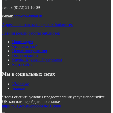
тел.: 8 (8172) 51-16-09
e-mail:
adm-cbs@mail.ru
Адреса и контакты городских библиотек
Летний режим работы библиотек
Наше видео
Что почитать?
Новые поступления
Гостевая книга
Клубы. Кружки. Программы
Карта сайта
Мы в социальных сетях
VKontakte
Youtube
Чтобы оценить условия предоставления услуг используйте
QR-код или перейдите по ссылке
https://bus.gov.ru/qrcode/rate/319900