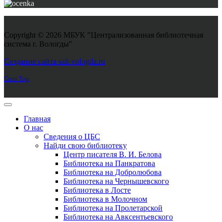
Copyright © 2026 МБУК "Централизованная библиотечная
система г. Вологды"
Joomla! 3 Templates
Создание сайта sait-vologda.ru
Goto Top
Главная
О нас
Сведения о ЦБС
Найди свою библиотеку
Центр писателя В. И. Белова
Библиотека на Панкратова
Библиотека на Добролюбова
Библиотека на Чернышевского
Библиотека в Лосте
Библиотека в Молочном
Библиотека на Пролетарской
Библиотека на Авксентьевского