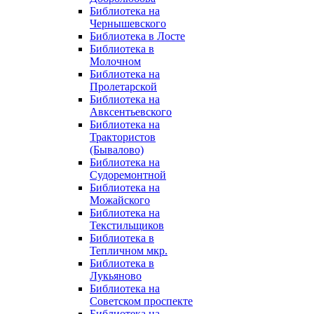
Библиотека на
Чернышевского
Библиотека в Лосте
Библиотека в
Молочном
Библиотека на
Пролетарской
Библиотека на
Авксентьевского
Библиотека на
Трактористов
(Бывалово)
Библиотека на
Судоремонтной
Библиотека на
Можайского
Библиотека на
Текстильщиков
Библиотека в
Тепличном мкр.
Библиотека в
Лукьяново
Библиотека на
Советском проспекте
Библиотека на