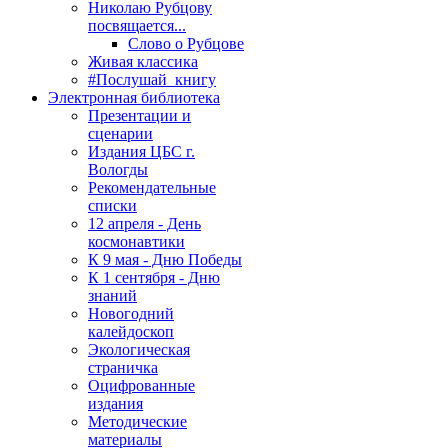
Николаю Рубцову
посвящается...
Слово о Рубцове
Живая классика
#Послушай_книгу
Электронная библиотека
Презентации и
сценарии
Издания ЦБС г.
Вологды
Рекомендательные
списки
12 апреля - День
космонавтики
К 9 мая - Дню Победы
К 1 сентября - Дню
знаний
Новогодний
калейдоскоп
Экологическая
страничка
Оцифрованные
издания
Методические
материалы