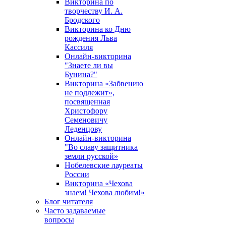
Викторина по
творчеству И. А.
Бродского
Викторина ко Дню
рождения Льва
Кассиля
Онлайн-викторина
"Знаете ли вы
Бунина?"
Викторина «Забвению
не подлежит»,
посвященная
Христофору
Семеновичу
Леденцову
Онлайн-викторина
"Во славу защитника
земли русской»
Нобелевские лауреаты
России
Викторина «Чехова
знаем! Чехова любим!»
Блог читателя
Часто задаваемые
вопросы