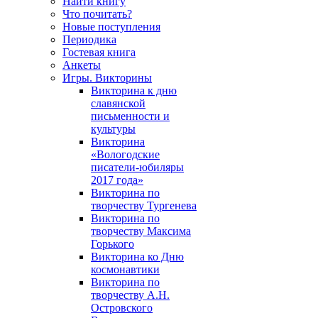
Найти книгу
Что почитать?
Новые поступления
Периодика
Гостевая книга
Анкеты
Игры. Викторины
Викторина к дню
славянской
письменности и
культуры
Викторина
«Вологодские
писатели-юбиляры
2017 года»
Викторина по
творчеству Тургенева
Викторина по
творчеству Максима
Горького
Викторина ко Дню
космонавтики
Викторина по
творчеству А.Н.
Островского