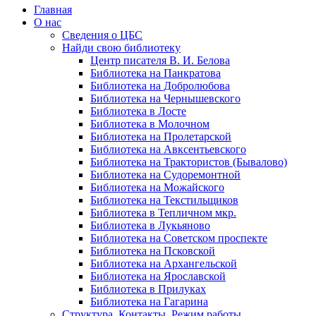
Главная
О нас
Сведения о ЦБС
Найди свою библиотеку
Центр писателя В. И. Белова
Библиотека на Панкратова
Библиотека на Добролюбова
Библиотека на Чернышевского
Библиотека в Лосте
Библиотека в Молочном
Библиотека на Пролетарской
Библиотека на Авксентьевского
Библиотека на Трактористов (Бывалово)
Библиотека на Судоремонтной
Библиотека на Можайского
Библиотека на Текстильщиков
Библиотека в Тепличном мкр.
Библиотека в Лукьяново
Библиотека на Советском проспекте
Библиотека на Псковской
Библиотека на Архангельской
Библиотека на Ярославской
Библиотека в Прилуках
Библиотека на Гагарина
Структура. Контакты. Режим работы