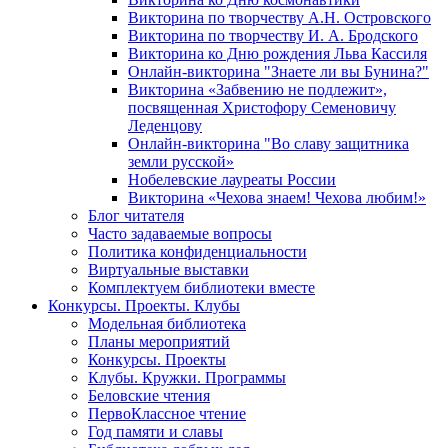
Викторина по творчеству А.Н. Островского
Викторина по творчеству И. А. Бродского
Викторина ко Дню рождения Льва Кассиля
Онлайн-викторина "Знаете ли вы Бунина?"
Викторина «Забвению не подлежит»,
посвященная Христофору Семеновичу
Леденцову
Онлайн-викторина "Во славу защитника
земли русской»
Нобелевские лауреаты России
Викторина «Чехова знаем! Чехова любим!»
Блог читателя
Часто задаваемые вопросы
Политика конфиденциальности
Виртуальные выставки
Комплектуем библиотеки вместе
Конкурсы. Проекты. Клубы
Модельная библиотека
Планы мероприятий
Конкурсы. Проекты
Клубы. Кружки. Программы
Беловские чтения
ПервоКлассное чтение
Год памяти и славы