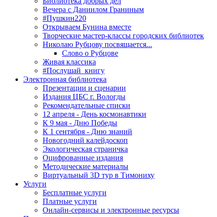
Библиотека добрых дел
Вечера с Даниилом Граниным
#Пушкин220
Открываем Бунина вместе
Творческие мастер-классы городских библиотек
Николаю Рубцову посвящается...
Слово о Рубцове
Живая классика
#Послушай_книгу
Электронная библиотека
Презентации и сценарии
Издания ЦБС г. Вологды
Рекомендательные списки
12 апреля - День космонавтики
К 9 мая - Дню Победы
К 1 сентября - Дню знаний
Новогодний калейдоскоп
Экологическая страничка
Оцифрованные издания
Методические материалы
Виртуальный 3D тур в Тимониху
Услуги
Бесплатные услуги
Платные услуги
Онлайн-сервисы и электронные ресурсы