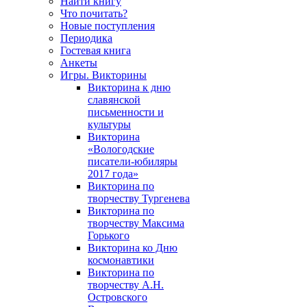
Найти книгу
Что почитать?
Новые поступления
Периодика
Гостевая книга
Анкеты
Игры. Викторины
Викторина к дню
славянской
письменности и
культуры
Викторина
«Вологодские
писатели-юбиляры
2017 года»
Викторина по
творчеству Тургенева
Викторина по
творчеству Максима
Горького
Викторина ко Дню
космонавтики
Викторина по
творчеству А.Н.
Островского