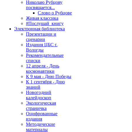
Николаю Рубцову
посвящается...
Слово о Рубцове
Живая классика
#Послушай_книгу
Электронная библиотека
Презентации и
сценарии
Издания ЦБС г.
Вологды
Рекомендательные
списки
12 апреля - День
космонавтики
К 9 мая - Дню Победы
К 1 сентября - Дню
знаний
Новогодний
калейдоскоп
Экологическая
страничка
Оцифрованные
издания
Методические
материалы