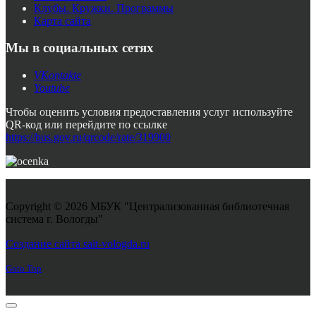
Клубы. Кружки. Программы
Карта сайта
Мы в социальных сетях
VKontakte
Youtube
Чтобы оценить условия предоставления услуг используйте
QR-код или перейдите по ссылке
https://bus.gov.ru/qrcode/rate/319900
Copyright © 2026 МБУК "Централизованная библиотечная
система г. Вологды"
Joomla! 3 Templates
Создание сайта sait-vologda.ru
Goto Top