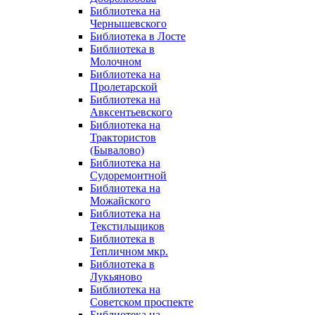
Библиотека на
Чернышевского
Библиотека в Лосте
Библиотека в
Молочном
Библиотека на
Пролетарской
Библиотека на
Авксентьевского
Библиотека на
Трактористов
(Бывалово)
Библиотека на
Судоремонтной
Библиотека на
Можайского
Библиотека на
Текстильщиков
Библиотека в
Тепличном мкр.
Библиотека в
Лукьяново
Библиотека на
Советском проспекте
Библиотека на