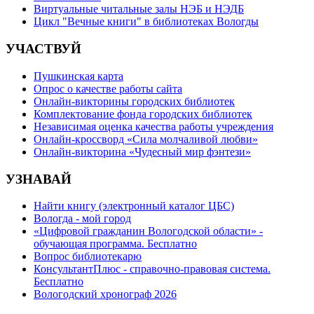
Виртуальные читальные залы НЭБ и НЭДБ
Цикл "Вечные книги" в библиотеках Вологды
УЧАСТВУЙ
Пушкинская карта
Опрос о качестве работы сайта
Онлайн-викторины городских библиотек
Комплектование фонда городских библиотек
Независимая оценка качества работы учреждения
Онлайн-кроссворд «Сила молчаливой любви»
Онлайн-викторина «Чудесный мир фэнтези»
УЗНАВАЙ
Найти книгу (электронный каталог ЦБС)
Вологда - мой город
«Цифровой гражданин Вологодской области» -
обучающая программа. Бесплатно
Вопрос библиотекарю
КонсультантПлюс - справочно-правовая система.
Бесплатно
Вологодский хронограф 2026