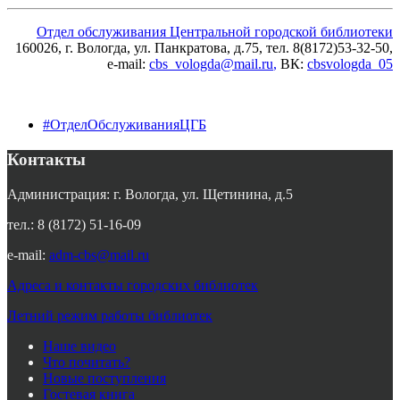
Отдел обслуживания Центральной городской библиотеки
160026, г. Вологда, ул. Панкратова, д.75, тел. 8(8172)53-32-50,
e-mail:
cbs_vologda@mail.ru
,
ВК:
cbsvologda_05
#ОтделОбслуживанияЦГБ
Контакты
Администрация: г. Вологда, ул. Щетинина, д.5
тел.: 8 (8172) 51-16-09
e-mail:
adm-cbs@mail.ru
Адреса и контакты городских библиотек
Летний режим работы библиотек
Наше видео
Что почитать?
Новые поступления
Гостевая книга