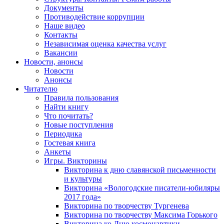
Документы
Противодействие коррупции
Наше видео
Контакты
Независимая оценка качества услуг
Вакансии
Новости, анонсы
Новости
Анонсы
Читателю
Правила пользования
Найти книгу
Что почитать?
Новые поступления
Периодика
Гостевая книга
Анкеты
Игры. Викторины
Викторина к дню славянской письменности
и культуры
Викторина «Вологодские писатели-юбиляры
2017 года»
Викторина по творчеству Тургенева
Викторина по творчеству Максима Горького
Викторина ко Дню космонавтики