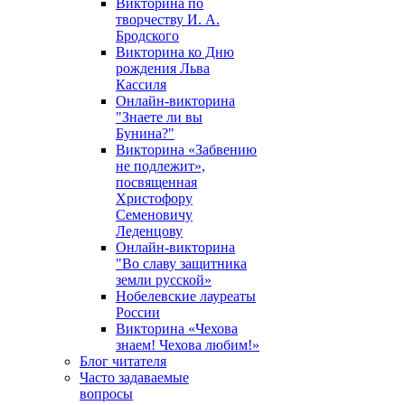
Викторина по
творчеству И. А.
Бродского
Викторина ко Дню
рождения Льва
Кассиля
Онлайн-викторина
"Знаете ли вы
Бунина?"
Викторина «Забвению
не подлежит»,
посвященная
Христофору
Семеновичу
Леденцову
Онлайн-викторина
"Во славу защитника
земли русской»
Нобелевские лауреаты
России
Викторина «Чехова
знаем! Чехова любим!»
Блог читателя
Часто задаваемые
вопросы