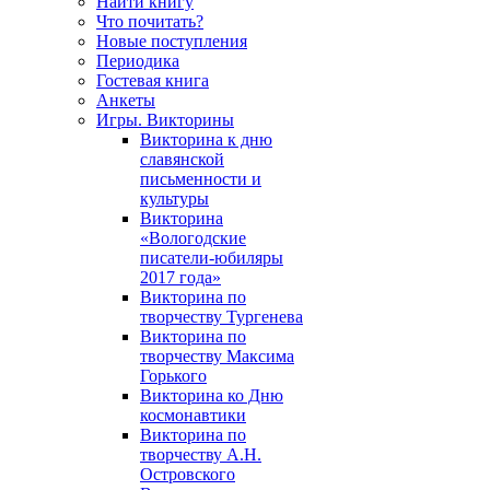
Найти книгу
Что почитать?
Новые поступления
Периодика
Гостевая книга
Анкеты
Игры. Викторины
Викторина к дню
славянской
письменности и
культуры
Викторина
«Вологодские
писатели-юбиляры
2017 года»
Викторина по
творчеству Тургенева
Викторина по
творчеству Максима
Горького
Викторина ко Дню
космонавтики
Викторина по
творчеству А.Н.
Островского