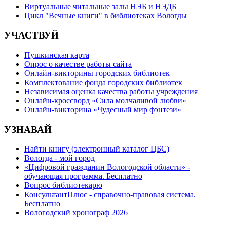
Виртуальные читальные залы НЭБ и НЭДБ
Цикл "Вечные книги" в библиотеках Вологды
УЧАСТВУЙ
Пушкинская карта
Опрос о качестве работы сайта
Онлайн-викторины городских библиотек
Комплектование фонда городских библиотек
Независимая оценка качества работы учреждения
Онлайн-кроссворд «Сила молчаливой любви»
Онлайн-викторина «Чудесный мир фэнтези»
УЗНАВАЙ
Найти книгу (электронный каталог ЦБС)
Вологда - мой город
«Цифровой гражданин Вологодской области» -
обучающая программа. Бесплатно
Вопрос библиотекарю
КонсультантПлюс - справочно-правовая система.
Бесплатно
Вологодский хронограф 2026