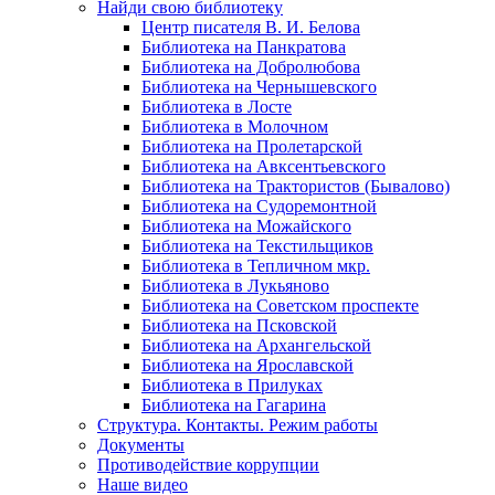
Найди свою библиотеку
Центр писателя В. И. Белова
Библиотека на Панкратова
Библиотека на Добролюбова
Библиотека на Чернышевского
Библиотека в Лосте
Библиотека в Молочном
Библиотека на Пролетарской
Библиотека на Авксентьевского
Библиотека на Трактористов (Бывалово)
Библиотека на Судоремонтной
Библиотека на Можайского
Библиотека на Текстильщиков
Библиотека в Тепличном мкр.
Библиотека в Лукьяново
Библиотека на Советском проспекте
Библиотека на Псковской
Библиотека на Архангельской
Библиотека на Ярославской
Библиотека в Прилуках
Библиотека на Гагарина
Структура. Контакты. Режим работы
Документы
Противодействие коррупции
Наше видео