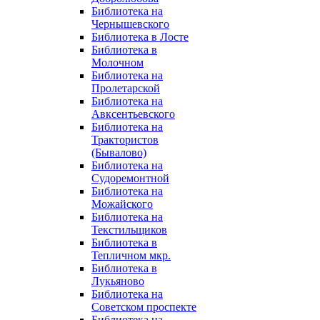
Библиотека на
Чернышевского
Библиотека в Лосте
Библиотека в
Молочном
Библиотека на
Пролетарской
Библиотека на
Авксентьевского
Библиотека на
Трактористов
(Бывалово)
Библиотека на
Судоремонтной
Библиотека на
Можайского
Библиотека на
Текстильщиков
Библиотека в
Тепличном мкр.
Библиотека в
Лукьяново
Библиотека на
Советском проспекте
Библиотека на