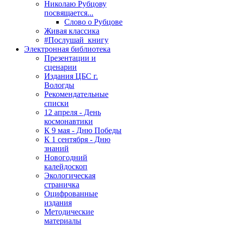
Николаю Рубцову
посвящается...
Слово о Рубцове
Живая классика
#Послушай_книгу
Электронная библиотека
Презентации и
сценарии
Издания ЦБС г.
Вологды
Рекомендательные
списки
12 апреля - День
космонавтики
К 9 мая - Дню Победы
К 1 сентября - Дню
знаний
Новогодний
калейдоскоп
Экологическая
страничка
Оцифрованные
издания
Методические
материалы