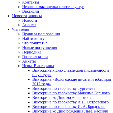
Контакты
Независимая оценка качества услуг
Вакансии
Новости, анонсы
Новости
Анонсы
Читателю
Правила пользования
Найти книгу
Что почитать?
Новые поступления
Периодика
Гостевая книга
Анкеты
Игры. Викторины
Викторина к дню славянской письменности
и культуры
Викторина «Вологодские писатели-юбиляры
2017 года»
Викторина по творчеству Тургенева
Викторина по творчеству Максима Горького
Викторина ко Дню космонавтики
Викторина по творчеству А.Н. Островского
Викторина по творчеству И. А. Бродского
Викторина ко Дню рождения Льва Кассиля