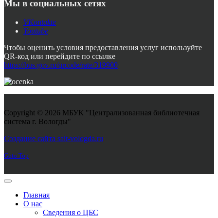
Мы в социальных сетях
VKontakte
Youtube
Чтобы оценить условия предоставления услуг используйте
QR-код или перейдите по ссылке
https://bus.gov.ru/qrcode/rate/319900
Copyright © 2026 МБУК "Централизованная библиотечная
система г. Вологды"
Joomla! 3 Templates
Создание сайта sait-vologda.ru
Goto Top
Главная
О нас
Сведения о ЦБС