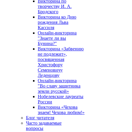
Викторина по
творчеству И. А.
Бродского
Викторина ко Дню
рождения Льва
Кассиля
Онлайн-викторина
"Знаете ли вы
Бунина?"
Викторина «Забвению
не подлежит»,
посвященная
Христофору
Семеновичу
Леденцову
Онлайн-викторина
"Во славу защитника
земли русской»
Нобелевские лауреаты
России
Викторина «Чехова
знаем! Чехова любим!»
Блог читателя
Часто задаваемые
вопросы