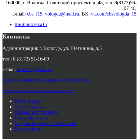
160000, г. Вологда, Советский проспект, д. 48, тел. 8(8172)56-
07-46,
e-mail:
cbs_f15_vologda@mail.ru
, ВК
:
vk.com/cbsvologda_15
#Библиотека15
Контакты
Администрация: г. Вологда, ул. Щетинина, д.5
тел.: 8 (8172) 51-16-09
e-mail:
adm-cbs@mail.ru
Адреса и контакты городских библиотек
Летний режим работы библиотек
Наше видео
Что почитать?
Новые поступления
Гостевая книга
Клубы. Кружки. Программы
Карта сайта