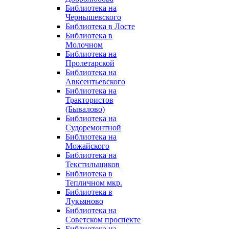
Библиотека на
Чернышевского
Библиотека в Лосте
Библиотека в
Молочном
Библиотека на
Пролетарской
Библиотека на
Авксентьевского
Библиотека на
Трактористов
(Бывалово)
Библиотека на
Судоремонтной
Библиотека на
Можайского
Библиотека на
Текстильщиков
Библиотека в
Тепличном мкр.
Библиотека в
Лукьяново
Библиотека на
Советском проспекте
Библиотека на