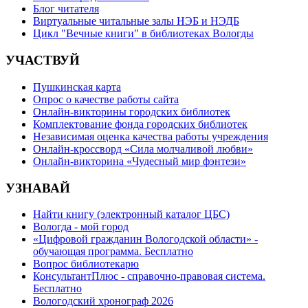
Блог читателя
Виртуальные читальные залы НЭБ и НЭДБ
Цикл "Вечные книги" в библиотеках Вологды
УЧАСТВУЙ
Пушкинская карта
Опрос о качестве работы сайта
Онлайн-викторины городских библиотек
Комплектование фонда городских библиотек
Независимая оценка качества работы учреждения
Онлайн-кроссворд «Сила молчаливой любви»
Онлайн-викторина «Чудесный мир фэнтези»
УЗНАВАЙ
Найти книгу (электронный каталог ЦБС)
Вологда - мой город
«Цифровой гражданин Вологодской области» -
обучающая программа. Бесплатно
Вопрос библиотекарю
КонсультантПлюс - справочно-правовая система.
Бесплатно
Вологодский хронограф 2026