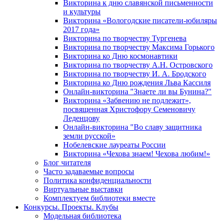
Викторина к дню славянской письменности
и культуры
Викторина «Вологодские писатели-юбиляры
2017 года»
Викторина по творчеству Тургенева
Викторина по творчеству Максима Горького
Викторина ко Дню космонавтики
Викторина по творчеству А.Н. Островского
Викторина по творчеству И. А. Бродского
Викторина ко Дню рождения Льва Кассиля
Онлайн-викторина "Знаете ли вы Бунина?"
Викторина «Забвению не подлежит»,
посвященная Христофору Семеновичу
Леденцову
Онлайн-викторина "Во славу защитника
земли русской»
Нобелевские лауреаты России
Викторина «Чехова знаем! Чехова любим!»
Блог читателя
Часто задаваемые вопросы
Политика конфиденциальности
Виртуальные выставки
Комплектуем библиотеки вместе
Конкурсы. Проекты. Клубы
Модельная библиотека