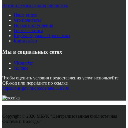
Летний режим работы библиотек
Наше видео
Что почитать?
Новые поступления
Гостевая книга
Клубы. Кружки. Программы
Карта сайта
Мы в социальных сетях
VKontakte
Youtube
Чтобы оценить условия предоставления услуг используйте
QR-код или перейдите по ссылке
https://bus.gov.ru/qrcode/rate/319900
Copyright © 2026 МБУК "Централизованная библиотечная
система г. Вологды"
Joomla! 3 Templates