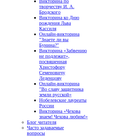
Викторина по
творчеству И. А.
Бродского
Викторина ко Дню
рождения Льва
Кассиля
Онлайн-викторина
"Знаете ли вы
Бунина?"
Викторина «Забвению
не подлежит»,
посвященная
Христофору
Семеновичу
Леденцову
Онлайн-викторина
"Во славу защитника
земли русской»
Нобелевские лауреаты
России
Викторина «Чехова
знаем! Чехова любим!»
Блог читателя
Часто задаваемые
вопросы