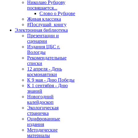
Николаю Рубцову
посвящается...
Слово о Рубцове
Живая классика
#Послушай_книгу
Электронная библиотека
Презентации и
сценарии
Издания ЦБС г.
Вологды
Рекомендательные
списки
12 апреля - День
космонавтики
К 9 мая - Дню Победы
К 1 сентября - Дню
знаний
Новогодний
калейдоскоп
Экологическая
страничка
Оцифрованные
издания
Методические
материалы