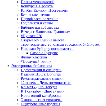
Планы мероприятий
Конкурсы. Проекты
Клубы. Кружки. Программы
Беловские чтения
ПервоКлассное чтение
Год памяти и славы
Библиотека добрых дел
Вечера с Даниилом Граниным
#Пушкин220
Открываем Бунина вместе
Творческие мастер-классы городских библиотек
Николаю Рубцову посвящается...
Слово о Рубцове
Живая классика
#Послушай_книгу
Электронная библиотека
Презентации и сценарии
Издания ЦБС г. Вологды
Рекомендательные списки
12 апреля - День космонавтики
К 9 мая - Дню Победы
К 1 сентября - Дню знаний
Новогодний калейдоскоп
Экологическая страничка
Оцифрованные издания