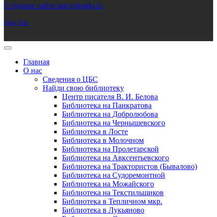
Создание сайта sait-vologda.ru
Goto Top
Главная
О нас
Сведения о ЦБС
Найди свою библиотеку
Центр писателя В. И. Белова
Библиотека на Панкратова
Библиотека на Добролюбова
Библиотека на Чернышевского
Библиотека в Лосте
Библиотека в Молочном
Библиотека на Пролетарской
Библиотека на Авксентьевского
Библиотека на Трактористов (Бывалово)
Библиотека на Судоремонтной
Библиотека на Можайского
Библиотека на Текстильщиков
Библиотека в Тепличном мкр.
Библиотека в Лукьяново