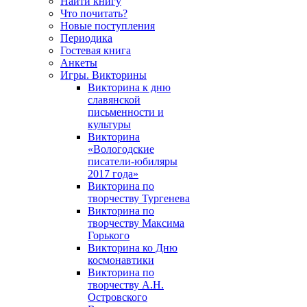
Найти книгу
Что почитать?
Новые поступления
Периодика
Гостевая книга
Анкеты
Игры. Викторины
Викторина к дню
славянской
письменности и
культуры
Викторина
«Вологодские
писатели-юбиляры
2017 года»
Викторина по
творчеству Тургенева
Викторина по
творчеству Максима
Горького
Викторина ко Дню
космонавтики
Викторина по
творчеству А.Н.
Островского