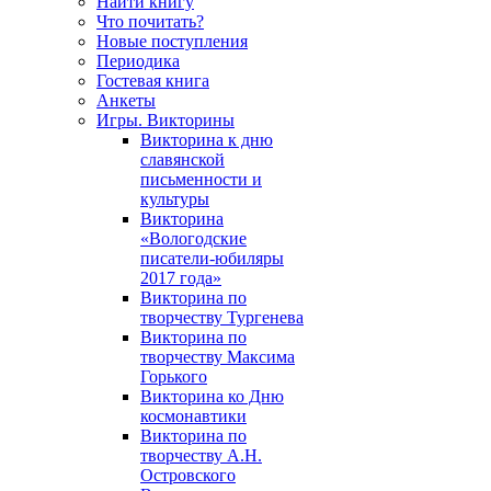
Найти книгу
Что почитать?
Новые поступления
Периодика
Гостевая книга
Анкеты
Игры. Викторины
Викторина к дню
славянской
письменности и
культуры
Викторина
«Вологодские
писатели-юбиляры
2017 года»
Викторина по
творчеству Тургенева
Викторина по
творчеству Максима
Горького
Викторина ко Дню
космонавтики
Викторина по
творчеству А.Н.
Островского