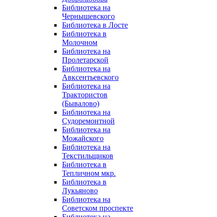
Библиотека на
Чернышевского
Библиотека в Лосте
Библиотека в
Молочном
Библиотека на
Пролетарской
Библиотека на
Авксентьевского
Библиотека на
Трактористов
(Бывалово)
Библиотека на
Судоремонтной
Библиотека на
Можайского
Библиотека на
Текстильщиков
Библиотека в
Тепличном мкр.
Библиотека в
Лукьяново
Библиотека на
Советском проспекте
Библиотека на