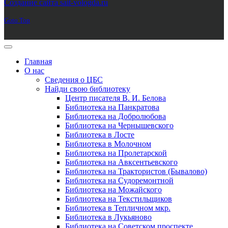
Создание сайта sait-vologda.ru
Goto Top
Главная
О нас
Сведения о ЦБС
Найди свою библиотеку
Центр писателя В. И. Белова
Библиотека на Панкратова
Библиотека на Добролюбова
Библиотека на Чернышевского
Библиотека в Лосте
Библиотека в Молочном
Библиотека на Пролетарской
Библиотека на Авксентьевского
Библиотека на Трактористов (Бывалово)
Библиотека на Судоремонтной
Библиотека на Можайского
Библиотека на Текстильщиков
Библиотека в Тепличном мкр.
Библиотека в Лукьяново
Библиотека на Советском проспекте