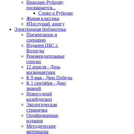
Николаю Рубцову
посвящается...
Слово о Рубцове
Живая классика
#Послушай_книгу
Электронная библиотека
Презентации и
сценарии
Издания ЦБС г.
Вологды
Рекомендательные
списки
12 апреля - День
космонавтики
К 9 мая - Дню Победы
К 1 сентября - Дню
знаний
Новогодний
калейдоскоп
Экологическая
страничка
Оцифрованные
издания
Методические
материалы