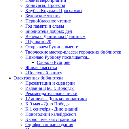
Планы мероприятий
Конкурсы. Проекты
Клубы. Кружки. Программы
Беловские чтения
ПервоКлассное чтение
Год памяти и славы
Библиотека добрых дел
Вечера с Даниилом Граниным
#Пушкин220
Открываем Бунина вместе
Творческие мастер-классы городских библиотек
Николаю Рубцову посвящается...
Слово о Рубцове
Живая классика
#Послушай_книгу
Электронная библиотека
Презентации и сценарии
Издания ЦБС г. Вологды
Рекомендательные списки
12 апреля - День космонавтики
К 9 мая - Дню Победы
К 1 сентября - Дню знаний
Новогодний калейдоскоп
Экологическая страничка
Оцифрованные издания