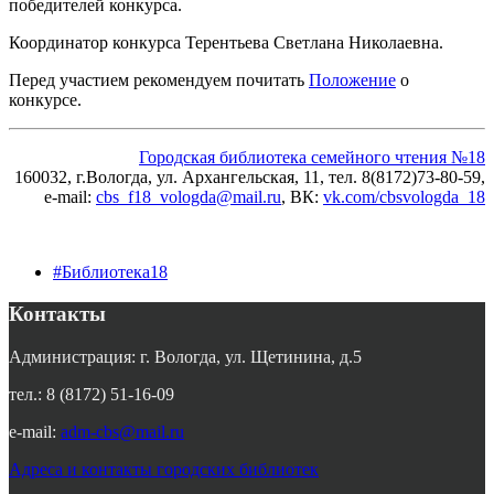
победителей конкурса.
Координатор конкурса Терентьева Светлана Николаевна.
Перед участием рекомендуем почитать
Положение
о
конкурсе.
Городская библиотека семейного чтения №18
160032, г.Вологда, ул. Архангельская, 11, тел. 8(8172)73-80-59,
e-mail:
cbs_f18_vologda@mail.ru
, ВК
:
vk.com/cbsvologda_18
#Библиотека18
Контакты
Администрация: г. Вологда, ул. Щетинина, д.5
тел.: 8 (8172) 51-16-09
e-mail:
adm-cbs@mail.ru
Адреса и контакты городских библиотек