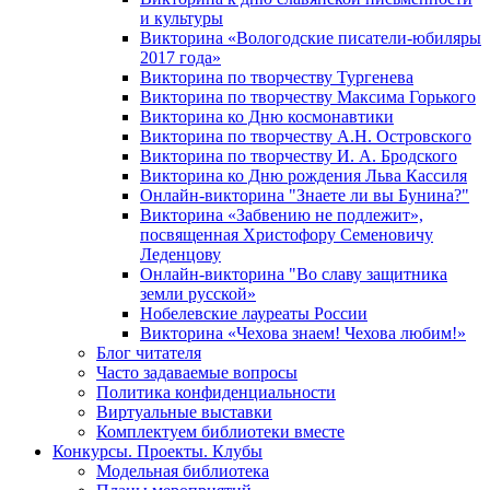
и культуры
Викторина «Вологодские писатели-юбиляры
2017 года»
Викторина по творчеству Тургенева
Викторина по творчеству Максима Горького
Викторина ко Дню космонавтики
Викторина по творчеству А.Н. Островского
Викторина по творчеству И. А. Бродского
Викторина ко Дню рождения Льва Кассиля
Онлайн-викторина "Знаете ли вы Бунина?"
Викторина «Забвению не подлежит»,
посвященная Христофору Семеновичу
Леденцову
Онлайн-викторина "Во славу защитника
земли русской»
Нобелевские лауреаты России
Викторина «Чехова знаем! Чехова любим!»
Блог читателя
Часто задаваемые вопросы
Политика конфиденциальности
Виртуальные выставки
Комплектуем библиотеки вместе
Конкурсы. Проекты. Клубы
Модельная библиотека