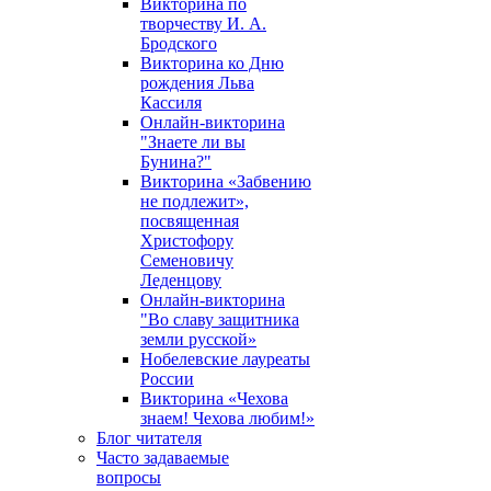
Викторина по
творчеству И. А.
Бродского
Викторина ко Дню
рождения Льва
Кассиля
Онлайн-викторина
"Знаете ли вы
Бунина?"
Викторина «Забвению
не подлежит»,
посвященная
Христофору
Семеновичу
Леденцову
Онлайн-викторина
"Во славу защитника
земли русской»
Нобелевские лауреаты
России
Викторина «Чехова
знаем! Чехова любим!»
Блог читателя
Часто задаваемые
вопросы