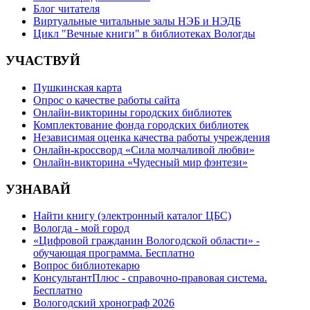
Блог читателя
Виртуальные читальные залы НЭБ и НЭДБ
Цикл "Вечные книги" в библиотеках Вологды
УЧАСТВУЙ
Пушкинская карта
Опрос о качестве работы сайта
Онлайн-викторины городских библиотек
Комплектование фонда городских библиотек
Независимая оценка качества работы учреждения
Онлайн-кроссворд «Сила молчаливой любви»
Онлайн-викторина «Чудесный мир фэнтези»
УЗНАВАЙ
Найти книгу (электронный каталог ЦБС)
Вологда - мой город
«Цифровой гражданин Вологодской области» -
обучающая программа. Бесплатно
Вопрос библиотекарю
КонсультантПлюс - справочно-правовая система.
Бесплатно
Вологодский хронограф 2026