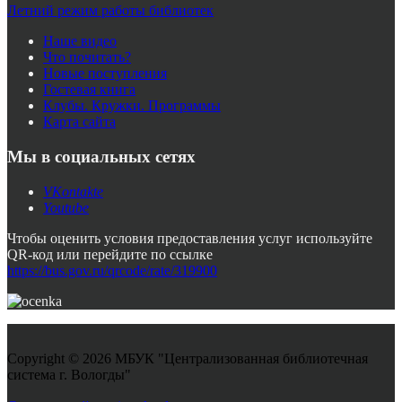
Летний режим работы библиотек
Наше видео
Что почитать?
Новые поступления
Гостевая книга
Клубы. Кружки. Программы
Карта сайта
Мы в социальных сетях
VKontakte
Youtube
Чтобы оценить условия предоставления услуг используйте
QR-код или перейдите по ссылке
https://bus.gov.ru/qrcode/rate/319900
Copyright © 2026 МБУК "Централизованная библиотечная
система г. Вологды"
Joomla! 3 Templates