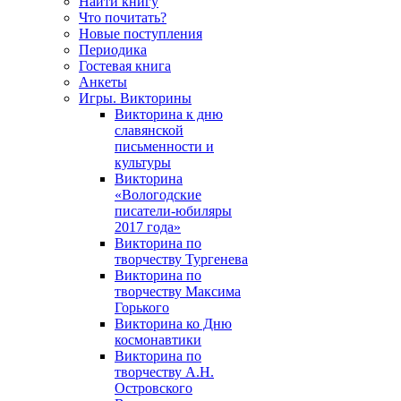
Найти книгу
Что почитать?
Новые поступления
Периодика
Гостевая книга
Анкеты
Игры. Викторины
Викторина к дню
славянской
письменности и
культуры
Викторина
«Вологодские
писатели-юбиляры
2017 года»
Викторина по
творчеству Тургенева
Викторина по
творчеству Максима
Горького
Викторина ко Дню
космонавтики
Викторина по
творчеству А.Н.
Островского