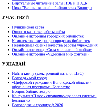
Виртуальные читальные залы НЭБ и НЭДБ
Цикл "Вечные книги" в библиотеках Вологды
УЧАСТВУЙ
Пушкинская карта
Опрос о качестве работы сайта
Онлайн-викторины городских библиотек
Комплектование фонда городских библиотек
Независимая оценка качества работы учреждения
Онлайн-кроссворд «Сила молчаливой любви»
Онлайн-викторина «Чудесный мир фэнтези»
УЗНАВАЙ
Найти книгу (электронный каталог ЦБС)
Вологда - мой город
«Цифровой гражданин Вологодской области» -
обучающая программа. Бесплатно
Вопрос библиотекарю
КонсультантПлюс - справочно-правовая система.
Бесплатно
Вологодский хронограф 2026