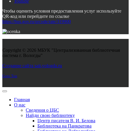
Youtube
Чтобы оценить условия предоставления услуг используйте
QR-код или перейдите по ссылке
https://bus.gov.ru/qrcode/rate/319900
Copyright © 2026 МБУК "Централизованная библиотечная
система г. Вологды"
Joomla! 3 Templates
Создание сайта sait-vologda.ru
Goto Top
Главная
О нас
Сведения о ЦБС
Найди свою библиотеку
Центр писателя В. И. Белова
Библиотека на Панкратова