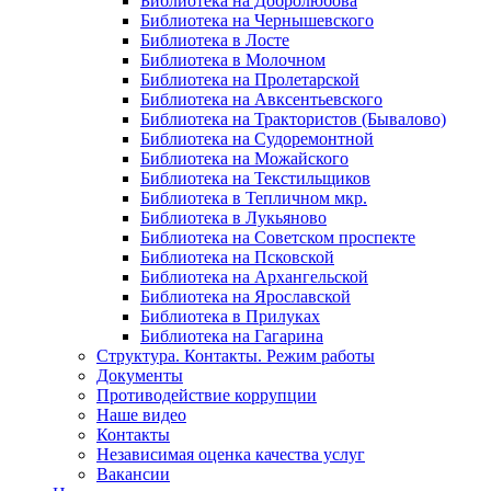
Библиотека на Добролюбова
Библиотека на Чернышевского
Библиотека в Лосте
Библиотека в Молочном
Библиотека на Пролетарской
Библиотека на Авксентьевского
Библиотека на Трактористов (Бывалово)
Библиотека на Судоремонтной
Библиотека на Можайского
Библиотека на Текстильщиков
Библиотека в Тепличном мкр.
Библиотека в Лукьяново
Библиотека на Советском проспекте
Библиотека на Псковской
Библиотека на Архангельской
Библиотека на Ярославской
Библиотека в Прилуках
Библиотека на Гагарина
Структура. Контакты. Режим работы
Документы
Противодействие коррупции
Наше видео
Контакты
Независимая оценка качества услуг
Вакансии