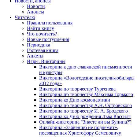
Новости, анонсы
Новости
Анонсы
Читателю
Правила пользования
Найти книгу
Что почитать?
Новые поступления
Периодика
Гостевая книга
Анкеты
Игры. Викторины
Викторина к дню славянской письменности
и культуры
Викторина «Вологодские писатели-юбиляры
2017 года»
Викторина по творчеству Тургенева
Викторина по творчеству Максима Горького
Викторина ко Дню космонавтики
Викторина по творчеству А.Н. Островского
Викторина по творчеству И. А. Бродского
Викторина ко Дню рождения Льва Кассиля
Онлайн-викторина "Знаете ли вы Бунина?"
Викторина «Забвению не подлежит»,
посвященная Христофору Семеновичу