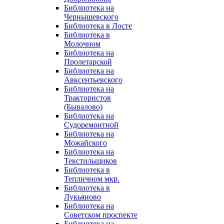
Библиотека на
Чернышевского
Библиотека в Лосте
Библиотека в
Молочном
Библиотека на
Пролетарской
Библиотека на
Авксентьевского
Библиотека на
Трактористов
(Бывалово)
Библиотека на
Судоремонтной
Библиотека на
Можайского
Библиотека на
Текстильщиков
Библиотека в
Тепличном мкр.
Библиотека в
Лукьяново
Библиотека на
Советском проспекте
Библиотека на