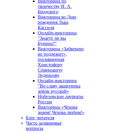
Викторина по
творчеству И. А.
Бродского
Викторина ко Дню
рождения Льва
Кассиля
Онлайн-викторина
"Знаете ли вы
Бунина?"
Викторина «Забвению
не подлежит»,
посвященная
Христофору
Семеновичу
Леденцову
Онлайн-викторина
"Во славу защитника
земли русской»
Нобелевские лауреаты
России
Викторина «Чехова
знаем! Чехова любим!»
Блог читателя
Часто задаваемые
вопросы