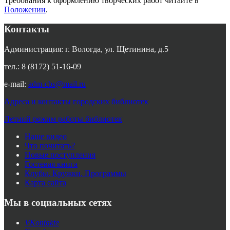
Требования к оформлению творческих работ читайте в
Положении
.
Контакты
Администрация: г. Вологда, ул. Щетинина, д.5
тел.: 8 (8172) 51-16-09
e-mail:
adm-cbs@mail.ru
Адреса и контакты городских библиотек
Летний режим работы библиотек
Наше видео
Что почитать?
Новые поступления
Гостевая книга
Клубы. Кружки. Программы
Карта сайта
Мы в социальных сетях
VKontakte