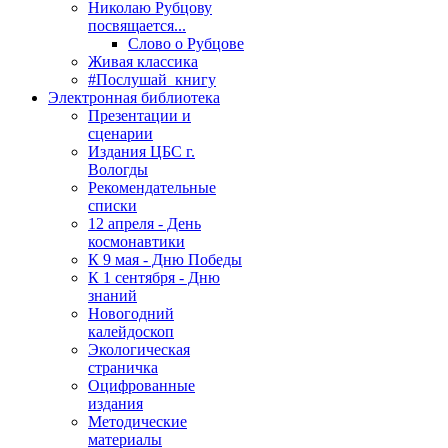
Николаю Рубцову
посвящается...
Слово о Рубцове
Живая классика
#Послушай_книгу
Электронная библиотека
Презентации и
сценарии
Издания ЦБС г.
Вологды
Рекомендательные
списки
12 апреля - День
космонавтики
К 9 мая - Дню Победы
К 1 сентября - Дню
знаний
Новогодний
калейдоскоп
Экологическая
страничка
Оцифрованные
издания
Методические
материалы