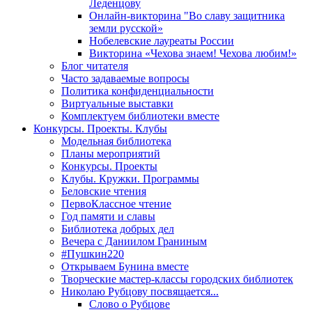
Леденцову
Онлайн-викторина "Во славу защитника
земли русской»
Нобелевские лауреаты России
Викторина «Чехова знаем! Чехова любим!»
Блог читателя
Часто задаваемые вопросы
Политика конфиденциальности
Виртуальные выставки
Комплектуем библиотеки вместе
Конкурсы. Проекты. Клубы
Модельная библиотека
Планы мероприятий
Конкурсы. Проекты
Клубы. Кружки. Программы
Беловские чтения
ПервоКлассное чтение
Год памяти и славы
Библиотека добрых дел
Вечера с Даниилом Граниным
#Пушкин220
Открываем Бунина вместе
Творческие мастер-классы городских библиотек
Николаю Рубцову посвящается...
Слово о Рубцове