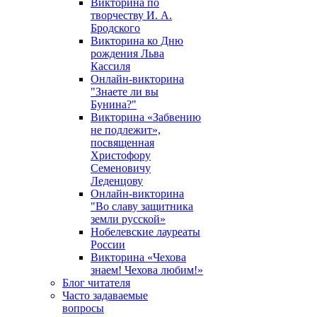
Викторина по
творчеству И. А.
Бродского
Викторина ко Дню
рождения Льва
Кассиля
Онлайн-викторина
"Знаете ли вы
Бунина?"
Викторина «Забвению
не подлежит»,
посвященная
Христофору
Семеновичу
Леденцову
Онлайн-викторина
"Во славу защитника
земли русской»
Нобелевские лауреаты
России
Викторина «Чехова
знаем! Чехова любим!»
Блог читателя
Часто задаваемые
вопросы