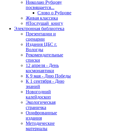
Николаю Рубцову
посвящается...
Слово о Рубцове
Живая классика
#Послушай_книгу
Электронная библиотека
Презентации и
сценарии
Издания ЦБС г.
Вологды
Рекомендательные
списки
12 апреля - День
космонавтики
К 9 мая - Дню Победы
К 1 сентября - Дню
знаний
Новогодний
калейдоскоп
Экологическая
страничка
Оцифрованные
издания
Методические
материалы