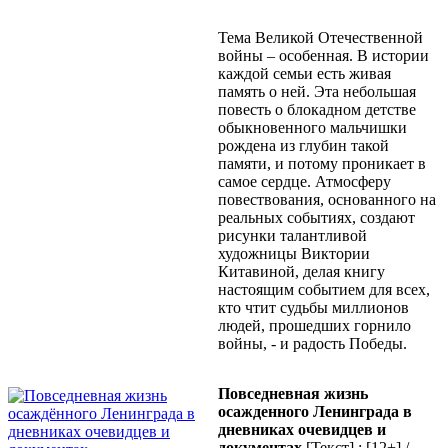
Тема Великой Отечественной
войны – особенная. В истории
каждой семьи есть живая
память о ней. Эта небольшая
повесть о блокадном детстве
обыкновенного мальчишки
рождена из глубин такой
памяти, и потому проникает в
самое сердце. Атмосферу
повествования, основанного на
реальных событиях, создают
рисунки талантливой
художницы Виктории
Китавиной, делая книгу
настоящим событием для всех,
кто чтит судьбы миллионов
людей, прошедших горнило
войны, - и радость Победы.
Повседневная жизнь
осажденного Ленинграда в
дневниках очевидцев и
документах
[Текст] : [12+] /