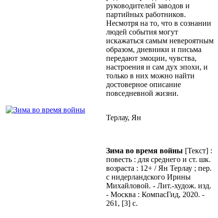
руководителей заводов и
партийных работников.
Несмотря на то, что в сознании
людей события могут
искажаться самым невероятным
образом, дневники и письма
передают эмоции, чувства,
настроения и сам дух эпохи, и
только в них можно найти
достоверное описание
повседневной жизни.
Терлау, Ян
Зима во время войны
[Текст] :
повесть : для среднего и ст. шк.
возраста : 12+ / Ян Терлау ; пер.
с нидерландского Ирины
Михайловой. - Лит.-худож. изд.
- Mосква : КомпасГид, 2020. -
261, [3] с.