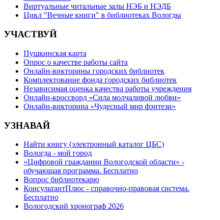
Виртуальные читальные залы НЭБ и НЭДБ
Цикл "Вечные книги" в библиотеках Вологды
УЧАСТВУЙ
Пушкинская карта
Опрос о качестве работы сайта
Онлайн-викторины городских библиотек
Комплектование фонда городских библиотек
Независимая оценка качества работы учреждения
Онлайн-кроссворд «Сила молчаливой любви»
Онлайн-викторина «Чудесный мир фэнтези»
УЗНАВАЙ
Найти книгу (электронный каталог ЦБС)
Вологда - мой город
«Цифровой гражданин Вологодской области» -
обучающая программа. Бесплатно
Вопрос библиотекарю
КонсультантПлюс - справочно-правовая система.
Бесплатно
Вологодский хронограф 2026