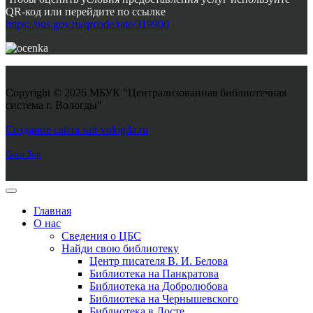
QR-код или перейдите по ссылке
https://bus.gov.ru/qrcode/rate/319900
Copyright © 2026 МБУК "Централизованная библиотечная
система г. Вологды"
Joomla! 3 Templates
Создание сайта sait-vologda.ru
Goto Top
Главная
О нас
Сведения о ЦБС
Найди свою библиотеку
Центр писателя В. И. Белова
Библиотека на Панкратова
Библиотека на Добролюбова
Библиотека на Чернышевского
Библиотека в Лосте