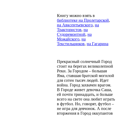
Книгу можно взять в
библиотеке на Пролетарской
,
на Авксентьевского
,
на
Трактористов
,
на
Судоремонтной
,
на
Можайского
,
на
Текстильщиков
,
на Гагарина
Прекрасный солнечный Город
стоит на берегах великолепной
Реки. За Городом – большая
Яма, ставшая братской могилой
для сотен тысяч людей. Идет
война. Город захвачен врагом.
В Городе живет девочка Саша,
ей почти тринадцать, и больше
всего на свете она любит играть
в футбол. Но, говорят, футбол –
не игра для девчонок. А после
вторжения в Город оккупантов