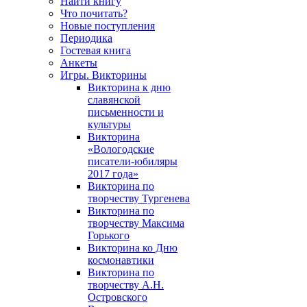
Найти книгу
Что почитать?
Новые поступления
Периодика
Гостевая книга
Анкеты
Игры. Викторины
Викторина к дню
славянской
письменности и
культуры
Викторина
«Вологодские
писатели-юбиляры
2017 года»
Викторина по
творчеству Тургенева
Викторина по
творчеству Максима
Горького
Викторина ко Дню
космонавтики
Викторина по
творчеству А.Н.
Островского