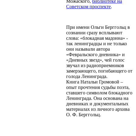
Можаского,
библиотеке на
Советском проспекте
.
При имени Ольги Берггольц в
сознании сразу всплывают
слова: «блокадная мадонна» -
так ленинградцы и не только
они называли автора
«Февральского дневника» и
«Дневных звезд», чей голос
звучал из радиоприемников
замерзающего, погибающего от
голода Ленинграда.
Книга Натальи Громовой –
опыт прочтения судьбы поэта,
ставшего символом блокадного
Ленинграда. Она основана на
дневниках и документальных
материалах из личного архива
О. Ф. Берггольц.