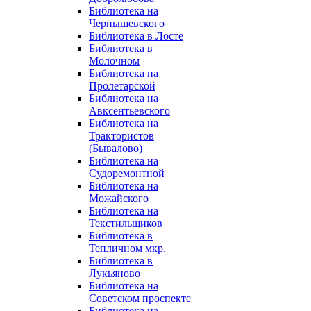
Библиотека на
Чернышевского
Библиотека в Лосте
Библиотека в
Молочном
Библиотека на
Пролетарской
Библиотека на
Авксентьевского
Библиотека на
Трактористов
(Бывалово)
Библиотека на
Судоремонтной
Библиотека на
Можайского
Библиотека на
Текстильщиков
Библиотека в
Тепличном мкр.
Библиотека в
Лукьяново
Библиотека на
Советском проспекте
Библиотека на