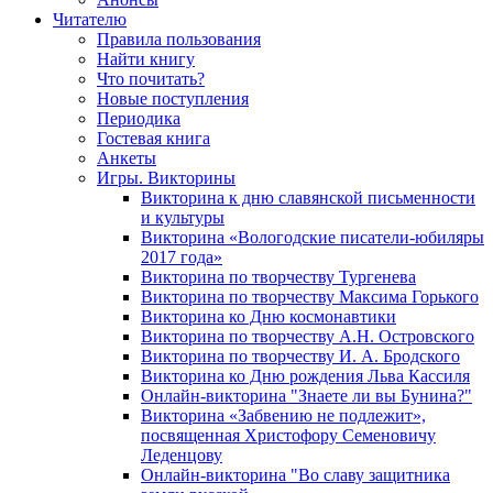
Читателю
Правила пользования
Найти книгу
Что почитать?
Новые поступления
Периодика
Гостевая книга
Анкеты
Игры. Викторины
Викторина к дню славянской письменности
и культуры
Викторина «Вологодские писатели-юбиляры
2017 года»
Викторина по творчеству Тургенева
Викторина по творчеству Максима Горького
Викторина ко Дню космонавтики
Викторина по творчеству А.Н. Островского
Викторина по творчеству И. А. Бродского
Викторина ко Дню рождения Льва Кассиля
Онлайн-викторина "Знаете ли вы Бунина?"
Викторина «Забвению не подлежит»,
посвященная Христофору Семеновичу
Леденцову
Онлайн-викторина "Во славу защитника