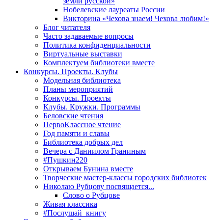
земли русской»
Нобелевские лауреаты России
Викторина «Чехова знаем! Чехова любим!»
Блог читателя
Часто задаваемые вопросы
Политика конфиденциальности
Виртуальные выставки
Комплектуем библиотеки вместе
Конкурсы. Проекты. Клубы
Модельная библиотека
Планы мероприятий
Конкурсы. Проекты
Клубы. Кружки. Программы
Беловские чтения
ПервоКлассное чтение
Год памяти и славы
Библиотека добрых дел
Вечера с Даниилом Граниным
#Пушкин220
Открываем Бунина вместе
Творческие мастер-классы городских библиотек
Николаю Рубцову посвящается...
Слово о Рубцове
Живая классика
#Послушай_книгу