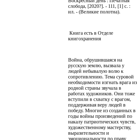
Воскресный день : Печатная
слобода, [2020?]. - 111, [1] с. :
ил. - (Великие полотна).
Книга есть в Отделе
книгохранения
Война, обрушившаяся на
русскую землю, вызвала у
людей небывалую волю к
сопротивлению. Тема суровой
необходимости изгнать врага из
родной страны звучала в
работах художников. Они тоже
вступили в схватку с врагом,
поддерживая веру людей в
победу. Многие из созданных в
годы войны произведений по
накалу патриотических чувств,
художественному мастерству,
выразительности и
эмоциональности по праву