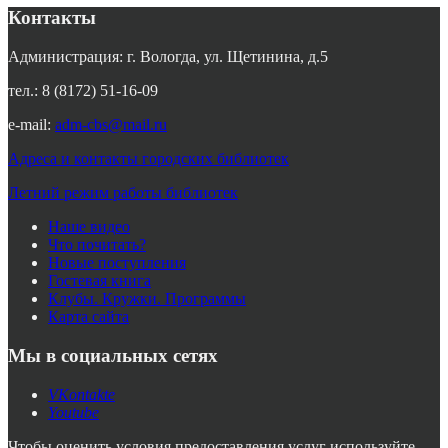
Контакты
Администрация: г. Вологда, ул. Щетинина, д.5
тел.: 8 (8172) 51-16-09
e-mail:
adm-cbs@mail.ru
Адреса и контакты городских библиотек
Летний режим работы библиотек
Наше видео
Что почитать?
Новые поступления
Гостевая книга
Клубы. Кружки. Программы
Карта сайта
Мы в социальных сетях
VKontakte
Youtube
Чтобы оценить условия предоставления услуг используйте