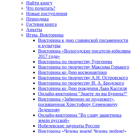
Найти книгу
Что почитать?
Новые поступления
Периодика
Гостевая книга
Анкеты
Игры. Викторины
Викторина к дню славянской письменности
и культуры
Викторина «Вологодские писатели-юбиляры
2017 года»
Викторина по творчеству Тургенева
Викторина по творчеству Максима Горького
Викторина ко Дню космонавтики
Викторина по творчеству А.Н. Островского
Викторина по творчеству И. А. Бродского
Викторина ко Дню рождения Льва Кассиля
Онлайн-викторина "Знаете ли вы Бунина?"
Викторина «Забвению не подлежит»,
посвященная Христофору Семеновичу
Леденцову
Онлайн-викторина "Во славу защитника
земли русской»
Нобелевские лауреаты России
Викторина «Чехова знаем! Чехова любим!»