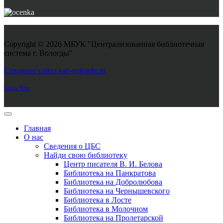
Copyright © 2026 МБУК "Централизованная библиотечная
система г. Вологды"
Joomla! 3 Templates
Создание сайта sait-vologda.ru
Goto Top
Главная
О нас
Сведения о ЦБС
Найди свою библиотеку
Центр писателя В. И. Белова
Библиотека на Панкратова
Библиотека на Добролюбова
Библиотека на Чернышевского
Библиотека в Лосте
Библиотека в Молочном
Библиотека на Пролетарской