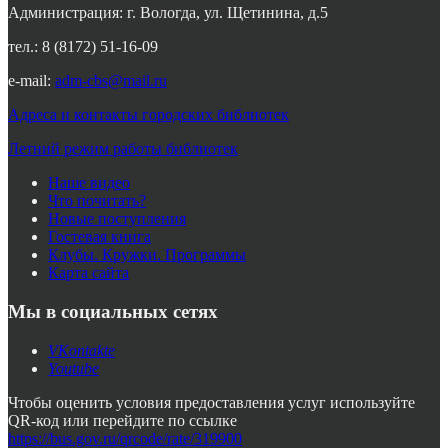
Администрация: г. Вологда, ул. Щетинина, д.5
тел.: 8 (8172) 51-16-09
e-mail:
adm-cbs@mail.ru
Адреса и контакты городских библиотек
Летний режим работы библиотек
Наше видео
Что почитать?
Новые поступления
Гостевая книга
Клубы. Кружки. Программы
Карта сайта
Мы в социальных сетях
VKontakte
Youtube
Чтобы оценить условия предоставления услуг используйте
QR-код или перейдите по ссылке
https://bus.gov.ru/qrcode/rate/319900