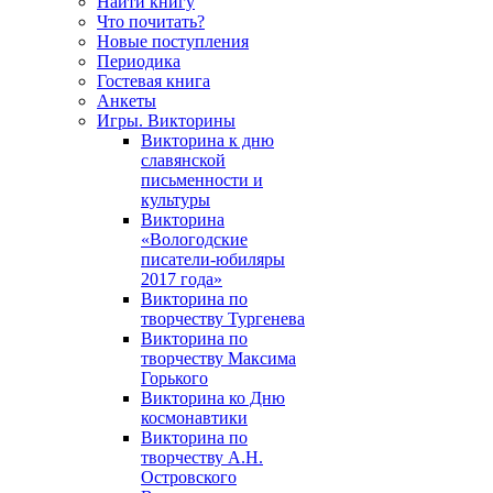
Найти книгу
Что почитать?
Новые поступления
Периодика
Гостевая книга
Анкеты
Игры. Викторины
Викторина к дню
славянской
письменности и
культуры
Викторина
«Вологодские
писатели-юбиляры
2017 года»
Викторина по
творчеству Тургенева
Викторина по
творчеству Максима
Горького
Викторина ко Дню
космонавтики
Викторина по
творчеству А.Н.
Островского