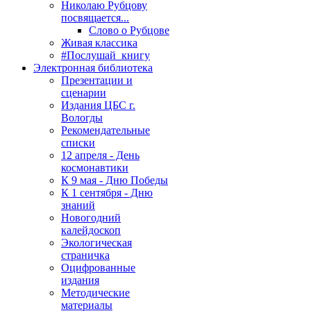
Николаю Рубцову
посвящается...
Слово о Рубцове
Живая классика
#Послушай_книгу
Электронная библиотека
Презентации и
сценарии
Издания ЦБС г.
Вологды
Рекомендательные
списки
12 апреля - День
космонавтики
К 9 мая - Дню Победы
К 1 сентября - Дню
знаний
Новогодний
калейдоскоп
Экологическая
страничка
Оцифрованные
издания
Методические
материалы