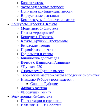
Блог читателя
Часто задаваемые вопросы
Политика конфиденциальности
Виртуальные выставки
Комплектуем библиотеки вместе
Конкурсы. Проекты. Клубы
Модельная библиотека
Планы мероприятий
Конкурсы. Проекты
Клубы. Кружки. Программы
Беловские чтения
ПервоКлассное чтение
Год памяти и славы
Библиотека добрых дел
Вечера с Даниилом Граниным
#Пушкин220
Открываем Бунина вместе
Творческие мастер-классы городских библиотек
Николаю Рубцову посвящается...
Слово о Рубцове
Живая классика
#Послушай_книгу
Электронная библиотека
Презентации и сценарии
Издания ЦБС г. Вологды