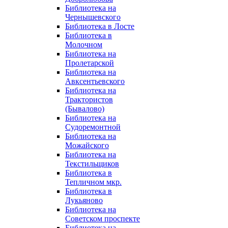
Библиотека на
Чернышевского
Библиотека в Лосте
Библиотека в
Молочном
Библиотека на
Пролетарской
Библиотека на
Авксентьевского
Библиотека на
Трактористов
(Бывалово)
Библиотека на
Судоремонтной
Библиотека на
Можайского
Библиотека на
Текстильщиков
Библиотека в
Тепличном мкр.
Библиотека в
Лукьяново
Библиотека на
Советском проспекте
Библиотека на