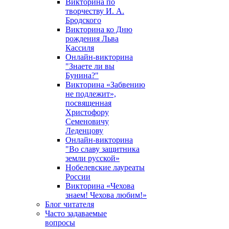
Викторина по
творчеству И. А.
Бродского
Викторина ко Дню
рождения Льва
Кассиля
Онлайн-викторина
"Знаете ли вы
Бунина?"
Викторина «Забвению
не подлежит»,
посвященная
Христофору
Семеновичу
Леденцову
Онлайн-викторина
"Во славу защитника
земли русской»
Нобелевские лауреаты
России
Викторина «Чехова
знаем! Чехова любим!»
Блог читателя
Часто задаваемые
вопросы