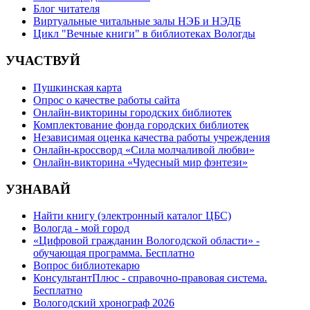
Блог читателя
Виртуальные читальные залы НЭБ и НЭДБ
Цикл "Вечные книги" в библиотеках Вологды
УЧАСТВУЙ
Пушкинская карта
Опрос о качестве работы сайта
Онлайн-викторины городских библиотек
Комплектование фонда городских библиотек
Независимая оценка качества работы учреждения
Онлайн-кроссворд «Сила молчаливой любви»
Онлайн-викторина «Чудесный мир фэнтези»
УЗНАВАЙ
Найти книгу (электронный каталог ЦБС)
Вологда - мой город
«Цифровой гражданин Вологодской области» -
обучающая программа. Бесплатно
Вопрос библиотекарю
КонсультантПлюс - справочно-правовая система.
Бесплатно
Вологодский хронограф 2026