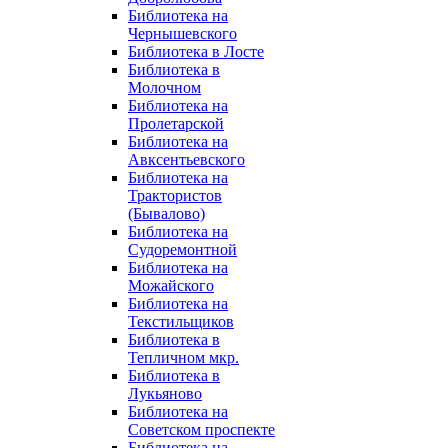
Библиотека на
Чернышевского
Библиотека в Лосте
Библиотека в
Молочном
Библиотека на
Пролетарской
Библиотека на
Авксентьевского
Библиотека на
Трактористов
(Бывалово)
Библиотека на
Судоремонтной
Библиотека на
Можайского
Библиотека на
Текстильщиков
Библиотека в
Тепличном мкр.
Библиотека в
Лукьяново
Библиотека на
Советском проспекте
Библиотека на