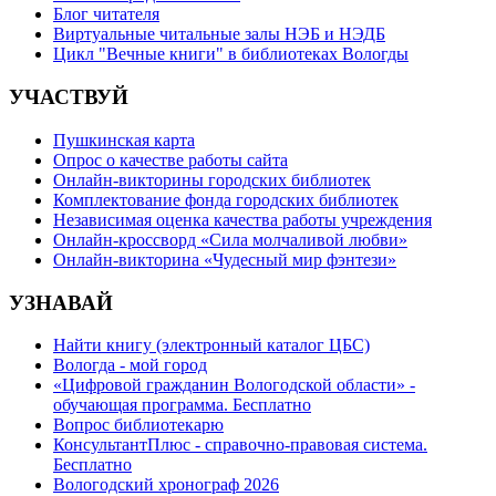
Блог читателя
Виртуальные читальные залы НЭБ и НЭДБ
Цикл "Вечные книги" в библиотеках Вологды
УЧАСТВУЙ
Пушкинская карта
Опрос о качестве работы сайта
Онлайн-викторины городских библиотек
Комплектование фонда городских библиотек
Независимая оценка качества работы учреждения
Онлайн-кроссворд «Сила молчаливой любви»
Онлайн-викторина «Чудесный мир фэнтези»
УЗНАВАЙ
Найти книгу (электронный каталог ЦБС)
Вологда - мой город
«Цифровой гражданин Вологодской области» -
обучающая программа. Бесплатно
Вопрос библиотекарю
КонсультантПлюс - справочно-правовая система.
Бесплатно
Вологодский хронограф 2026