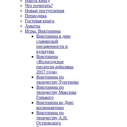
Найти книгу
Что почитать?
Новые поступления
Периодика
Гостевая книга
Анкеты
Игры. Викторины
Викторина к дню
славянской
письменности и
культуры
Викторина
«Вологодские
писатели-юбиляры
2017 года»
Викторина по
творчеству Тургенева
Викторина по
творчеству Максима
Горького
Викторина ко Дню
космонавтики
Викторина по
творчеству А.Н.
Островского