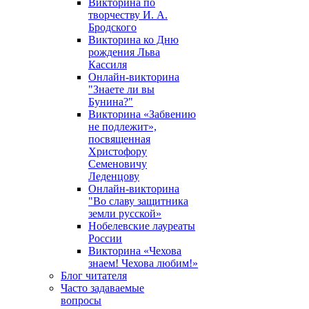
Викторина по
творчеству И. А.
Бродского
Викторина ко Дню
рождения Льва
Кассиля
Онлайн-викторина
"Знаете ли вы
Бунина?"
Викторина «Забвению
не подлежит»,
посвященная
Христофору
Семеновичу
Леденцову
Онлайн-викторина
"Во славу защитника
земли русской»
Нобелевские лауреаты
России
Викторина «Чехова
знаем! Чехова любим!»
Блог читателя
Часто задаваемые
вопросы