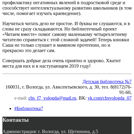
профилактику негативных явлений в подростковой среде и
способствует интеллектуальному развитию школьников (в том
числе, помогает изучать краеведение).
Научиться читать дело не простое. И буквы не слушаются, и в
слова не сразу складываются. Но библиотечный проект
«Читаем вместе» помог самому маленькому четырехлетнему
читателю справиться с этой сложной задачей! Теперь книжки
Саша не только слушает в мамином прочтении, но и
прекрасно это делает сам.
Совершать добрые дела очень приятно и здорово. Хватит
места для них и в наступающем 2019 году!
Детская библиотека №7
160031, г. Вологда, ул. Авксентьевского, д. 30, тел. 8(8172)76-
91-60,
e-mail:
cbs_f7_vologda@mail.ru,
ВК
:
vk.com/cbsvologda_07
#Библиотека7
Контакты
Администрация: г. Вологда, ул. Щетинина, д.5