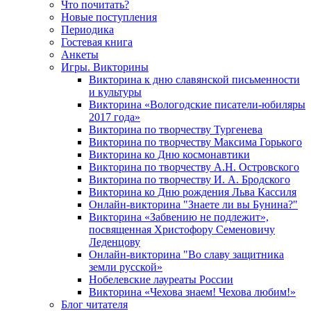
Что почитать?
Новые поступления
Периодика
Гостевая книга
Анкеты
Игры. Викторины
Викторина к дню славянской письменности
и культуры
Викторина «Вологодские писатели-юбиляры
2017 года»
Викторина по творчеству Тургенева
Викторина по творчеству Максима Горького
Викторина ко Дню космонавтики
Викторина по творчеству А.Н. Островского
Викторина по творчеству И. А. Бродского
Викторина ко Дню рождения Льва Кассиля
Онлайн-викторина "Знаете ли вы Бунина?"
Викторина «Забвению не подлежит»,
посвященная Христофору Семеновичу
Леденцову
Онлайн-викторина "Во славу защитника
земли русской»
Нобелевские лауреаты России
Викторина «Чехова знаем! Чехова любим!»
Блог читателя