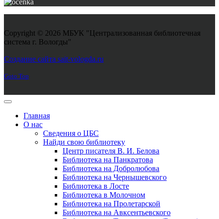
Copyright © 2026 МБУК "Централизованная библиотечная
система г. Вологды"
Joomla! 3 Templates
Создание сайта sait-vologda.ru
Goto Top
Главная
О нас
Сведения о ЦБС
Найди свою библиотеку
Центр писателя В. И. Белова
Библиотека на Панкратова
Библиотека на Добролюбова
Библиотека на Чернышевского
Библиотека в Лосте
Библиотека в Молочном
Библиотека на Пролетарской
Библиотека на Авксентьевского