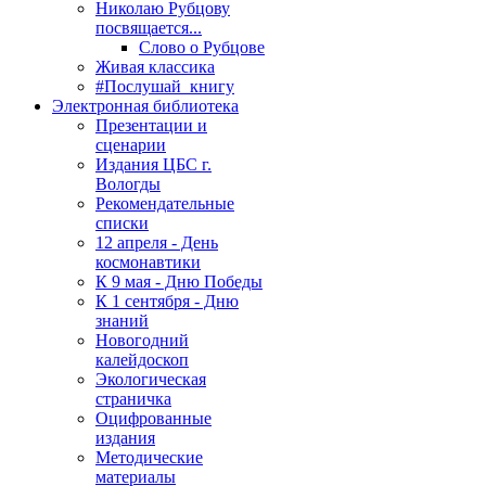
Николаю Рубцову
посвящается...
Слово о Рубцове
Живая классика
#Послушай_книгу
Электронная библиотека
Презентации и
сценарии
Издания ЦБС г.
Вологды
Рекомендательные
списки
12 апреля - День
космонавтики
К 9 мая - Дню Победы
К 1 сентября - Дню
знаний
Новогодний
калейдоскоп
Экологическая
страничка
Оцифрованные
издания
Методические
материалы