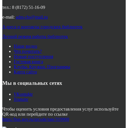
тел.: 8 (8172) 51-16-09
e-mail:
adm-cbs@mail.ru
Адреса и контакты городских библиотек
Летний режим работы библиотек
Наше видео
Что почитать?
Новые поступления
Гостевая книга
Клубы. Кружки. Программы
Карта сайта
Мы в социальных сетях
VKontakte
Youtube
Чтобы оценить условия предоставления услуг используйте
QR-код или перейдите по ссылке
https://bus.gov.ru/qrcode/rate/319900