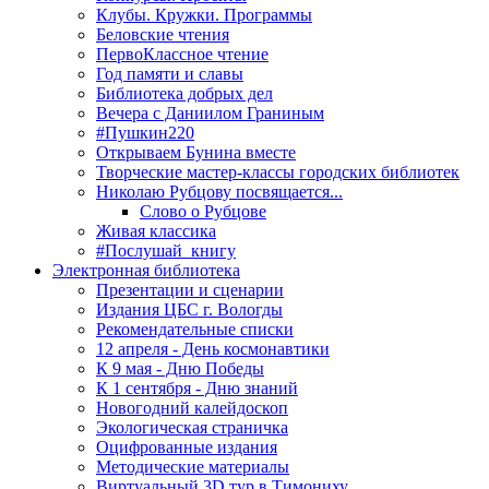
Клубы. Кружки. Программы
Беловские чтения
ПервоКлассное чтение
Год памяти и славы
Библиотека добрых дел
Вечера с Даниилом Граниным
#Пушкин220
Открываем Бунина вместе
Творческие мастер-классы городских библиотек
Николаю Рубцову посвящается...
Слово о Рубцове
Живая классика
#Послушай_книгу
Электронная библиотека
Презентации и сценарии
Издания ЦБС г. Вологды
Рекомендательные списки
12 апреля - День космонавтики
К 9 мая - Дню Победы
К 1 сентября - Дню знаний
Новогодний калейдоскоп
Экологическая страничка
Оцифрованные издания
Методические материалы
Виртуальный 3D тур в Тимониху