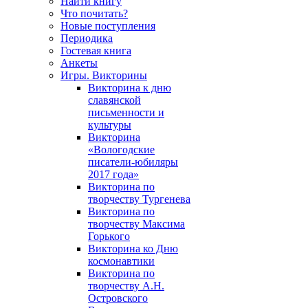
Найти книгу
Что почитать?
Новые поступления
Периодика
Гостевая книга
Анкеты
Игры. Викторины
Викторина к дню
славянской
письменности и
культуры
Викторина
«Вологодские
писатели-юбиляры
2017 года»
Викторина по
творчеству Тургенева
Викторина по
творчеству Максима
Горького
Викторина ко Дню
космонавтики
Викторина по
творчеству А.Н.
Островского