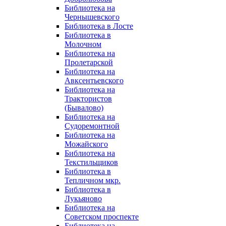
Библиотека на
Чернышевского
Библиотека в Лосте
Библиотека в
Молочном
Библиотека на
Пролетарской
Библиотека на
Авксентьевского
Библиотека на
Трактористов
(Бывалово)
Библиотека на
Судоремонтной
Библиотека на
Можайского
Библиотека на
Текстильщиков
Библиотека в
Тепличном мкр.
Библиотека в
Лукьяново
Библиотека на
Советском проспекте
Библиотека на