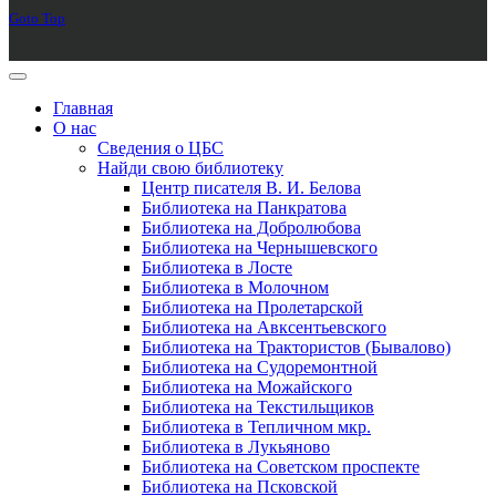
Goto Top
Главная
О нас
Сведения о ЦБС
Найди свою библиотеку
Центр писателя В. И. Белова
Библиотека на Панкратова
Библиотека на Добролюбова
Библиотека на Чернышевского
Библиотека в Лосте
Библиотека в Молочном
Библиотека на Пролетарской
Библиотека на Авксентьевского
Библиотека на Трактористов (Бывалово)
Библиотека на Судоремонтной
Библиотека на Можайского
Библиотека на Текстильщиков
Библиотека в Тепличном мкр.
Библиотека в Лукьяново
Библиотека на Советском проспекте
Библиотека на Псковской