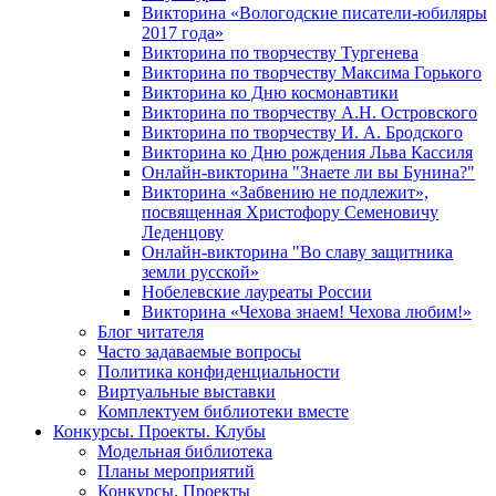
Викторина «Вологодские писатели-юбиляры
2017 года»
Викторина по творчеству Тургенева
Викторина по творчеству Максима Горького
Викторина ко Дню космонавтики
Викторина по творчеству А.Н. Островского
Викторина по творчеству И. А. Бродского
Викторина ко Дню рождения Льва Кассиля
Онлайн-викторина "Знаете ли вы Бунина?"
Викторина «Забвению не подлежит»,
посвященная Христофору Семеновичу
Леденцову
Онлайн-викторина "Во славу защитника
земли русской»
Нобелевские лауреаты России
Викторина «Чехова знаем! Чехова любим!»
Блог читателя
Часто задаваемые вопросы
Политика конфиденциальности
Виртуальные выставки
Комплектуем библиотеки вместе
Конкурсы. Проекты. Клубы
Модельная библиотека
Планы мероприятий
Конкурсы. Проекты