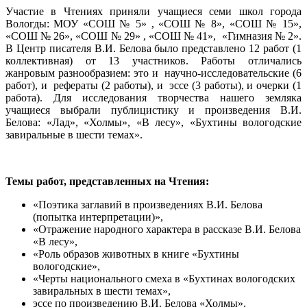
Участие в Чтениях приняли учащиеся семи школ города
Вологды: МОУ «СОШ № 5» , «СОШ № 8», «СОШ № 15»,
«СОШ № 26», «СОШ № 29» , «СОШ № 41», «Гимназия № 2».
В Центр писателя В.И. Белова было представлено 12 работ (1
коллективная) от 13 участников. Работы отличались
жанровым разнообразием: это и научно-исследовательские (6
работ), и рефераты (2 работы), и эссе (3 работы), и очерки (1
работа). Для исследования творчества нашего земляка
учащиеся выбрали публицистику и произведения В.И.
Белова: «Лад», «Холмы», «В лесу», «Бухтины вологодские
завиральные в шести темах».
Темы работ, представленных на Чтения:
«Поэтика заглавий в произведениях В.И. Белова
(попытка интерпретации)»,
«Отражение народного характера в рассказе В.И. Белова
«В лесу»,
«Роль образов животных в книге «Бухтины
вологодские»,
«Черты национального смеха в «Бухтинах вологодских
завиральных в шести темах»,
эссе по произведению В.И. Белова «Холмы»,