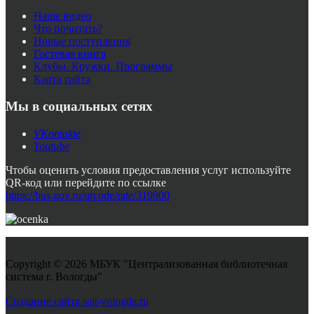
Наше видео
Что почитать?
Новые поступления
Гостевая книга
Клубы. Кружки. Программы
Карта сайта
Мы в социальных сетях
VKontakte
Youtube
Чтобы оценить условия предоставления услуг используйте
QR-код или перейдите по ссылке
https://bus.gov.ru/qrcode/rate/319900
Copyright © 2026 МБУК "Централизованная библиотечная
система г. Вологды"
Joomla! 3 Templates
Создание сайта sait-vologda.ru