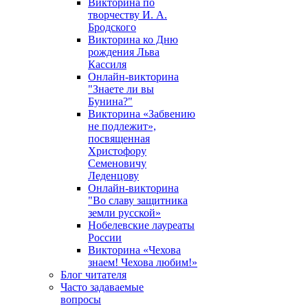
Викторина по
творчеству И. А.
Бродского
Викторина ко Дню
рождения Льва
Кассиля
Онлайн-викторина
"Знаете ли вы
Бунина?"
Викторина «Забвению
не подлежит»,
посвященная
Христофору
Семеновичу
Леденцову
Онлайн-викторина
"Во славу защитника
земли русской»
Нобелевские лауреаты
России
Викторина «Чехова
знаем! Чехова любим!»
Блог читателя
Часто задаваемые
вопросы