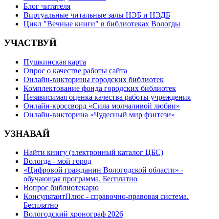
Блог читателя
Виртуальные читальные залы НЭБ и НЭДБ
Цикл "Вечные книги" в библиотеках Вологды
УЧАСТВУЙ
Пушкинская карта
Опрос о качестве работы сайта
Онлайн-викторины городских библиотек
Комплектование фонда городских библиотек
Независимая оценка качества работы учреждения
Онлайн-кроссворд «Сила молчаливой любви»
Онлайн-викторина «Чудесный мир фэнтези»
УЗНАВАЙ
Найти книгу (электронный каталог ЦБС)
Вологда - мой город
«Цифровой гражданин Вологодской области» -
обучающая программа. Бесплатно
Вопрос библиотекарю
КонсультантПлюс - справочно-правовая система.
Бесплатно
Вологодский хронограф 2026