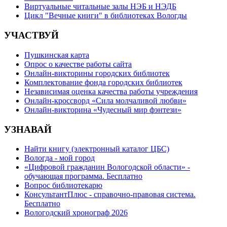
Виртуальные читальные залы НЭБ и НЭДБ
Цикл "Вечные книги" в библиотеках Вологды
УЧАСТВУЙ
Пушкинская карта
Опрос о качестве работы сайта
Онлайн-викторины городских библиотек
Комплектование фонда городских библиотек
Независимая оценка качества работы учреждения
Онлайн-кроссворд «Сила молчаливой любви»
Онлайн-викторина «Чудесный мир фэнтези»
УЗНАВАЙ
Найти книгу (электронный каталог ЦБС)
Вологда - мой город
«Цифровой гражданин Вологодской области» -
обучающая программа. Бесплатно
Вопрос библиотекарю
КонсультантПлюс - справочно-правовая система.
Бесплатно
Вологодский хронограф 2026