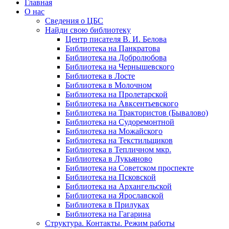
Главная
О нас
Сведения о ЦБС
Найди свою библиотеку
Центр писателя В. И. Белова
Библиотека на Панкратова
Библиотека на Добролюбова
Библиотека на Чернышевского
Библиотека в Лосте
Библиотека в Молочном
Библиотека на Пролетарской
Библиотека на Авксентьевского
Библиотека на Трактористов (Бывалово)
Библиотека на Судоремонтной
Библиотека на Можайского
Библиотека на Текстильщиков
Библиотека в Тепличном мкр.
Библиотека в Лукьяново
Библиотека на Советском проспекте
Библиотека на Псковской
Библиотека на Архангельской
Библиотека на Ярославской
Библиотека в Прилуках
Библиотека на Гагарина
Структура. Контакты. Режим работы