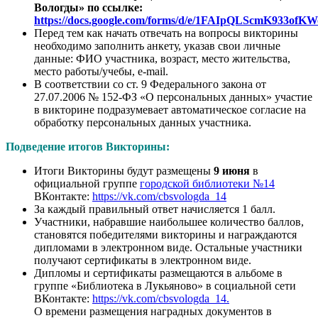
Вологды» по ссылке:
https://docs.google.com/forms/d/e/1FAIpQLScmK933
Перед тем как начать отвечать на вопросы викторины
необходимо заполнить анкету, указав свои личные
данные: ФИО участника, возраст, место жительства,
место работы/учебы, е-mail.
В соответствии со ст. 9 Федерального закона от
27.07.2006 № 152-ФЗ «О персональных данных» участие
в викторине подразумевает автоматическое согласие на
обработку персональных данных участника.
Подведение итогов Викторины:
Итоги Викторины будут размещены
9 июня
в
официальной группе
городской библиотеки №14
ВКонтакте:
https://vk.com/cbsvologda_14
За каждый правильный ответ начисляется 1 балл.
Участники, набравшие наибольшее количество баллов,
становятся победителями викторины и награждаются
дипломами в электронном виде. Остальные участники
получают сертификаты в электронном виде.
Дипломы и сертификаты размещаются в альбоме в
группе «Библиотека в Лукьяново» в социальной сети
ВКонтакте:
https://vk.com/cbsvologda_14.
О времени размещения наградных документов в