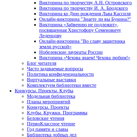
Викторина по творчеству А.Н. Островского
Викторина по творчеству И. А. Бродского
Викторина ко Дню рождения Льва Кассиля
Онлайн-викторина "Знаете ли вы Бунина?"
Викторина «Забвению не подлежит»,
посвященная Христофору Семеновичу
Леденцову
Онлайн-викторина "Во славу защитника
земли русской»
Нобелевские лауреаты России
Викторина «Чехова знаем! Чехова любим!»
Блог читателя
Часто задаваемые вопросы
Политика конфиденциальности
Виртуальные выставки
Комплектуем библиотеки вместе
Конкурсы. Проекты. Клубы
Модельная библиотека
Планы мероприятий
Конкурсы. Проекты
Клубы. Кружки. Программы
Беловские чтения
ПервоКлассное чтение
Год памяти и славы
Библиотека добрых дел