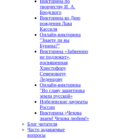
Викторина по
творчеству И. А.
Бродского
Викторина ко Дню
рождения Льва
Кассиля
Онлайн-викторина
"Знаете ли вы
Бунина?"
Викторина «Забвению
не подлежит»,
посвященная
Христофору
Семеновичу
Леденцову
Онлайн-викторина
"Во славу защитника
земли русской»
Нобелевские лауреаты
России
Викторина «Чехова
знаем! Чехова любим!»
Блог читателя
Часто задаваемые
вопросы