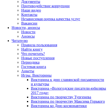
Документы
Противодействие коррупции
Наше видео
Контакты
Независимая оценка качества услуг
Вакансии
Новости, анонсы
Новости
Анонсы
Читателю
Правила пользования
Найти книгу
Что почитать?
Новые поступления
Периодика
Гостевая книга
Анкеты
Игры. Викторины
Викторина к дню славянской письменности
и культуры
Викторина «Вологодские писатели-юбиляры
2017 года»
Викторина по творчеству Тургенева
Викторина по творчеству Максима Горького
Викторина ко Дню космонавтики