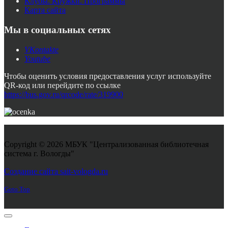
Клубы. Кружки. Программы
Карта сайта
Мы в социальных сетях
VKontakte
Youtube
Чтобы оценить условия предоставления услуг используйте
QR-код или перейдите по ссылке
https://bus.gov.ru/qrcode/rate/319900
Copyright © 2026 МБУК "Централизованная библиотечная
система г. Вологды"
Joomla! 3 Templates
Создание сайта sait-vologda.ru
Goto Top