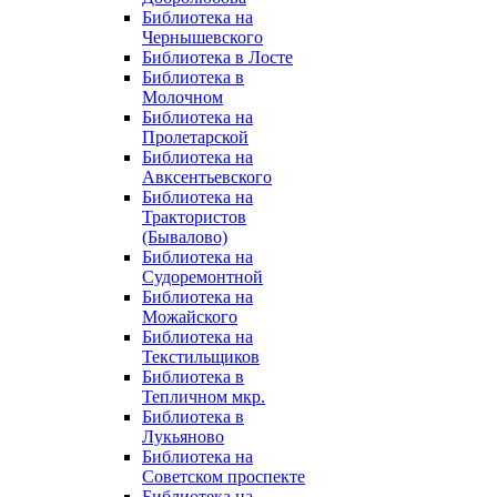
Библиотека на
Чернышевского
Библиотека в Лосте
Библиотека в
Молочном
Библиотека на
Пролетарской
Библиотека на
Авксентьевского
Библиотека на
Трактористов
(Бывалово)
Библиотека на
Судоремонтной
Библиотека на
Можайского
Библиотека на
Текстильщиков
Библиотека в
Тепличном мкр.
Библиотека в
Лукьяново
Библиотека на
Советском проспекте
Библиотека на