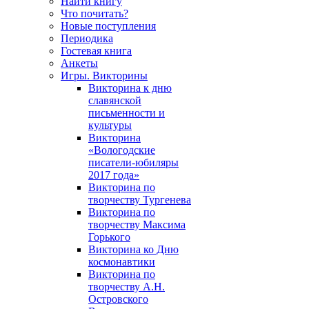
Найти книгу
Что почитать?
Новые поступления
Периодика
Гостевая книга
Анкеты
Игры. Викторины
Викторина к дню
славянской
письменности и
культуры
Викторина
«Вологодские
писатели-юбиляры
2017 года»
Викторина по
творчеству Тургенева
Викторина по
творчеству Максима
Горького
Викторина ко Дню
космонавтики
Викторина по
творчеству А.Н.
Островского