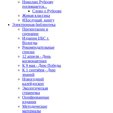
Николаю Рубцову
посвящается...
Слово о Рубцове
Живая классика
#Послушай_книгу
Электронная библиотека
Презентации и
сценарии
Издания ЦБС г.
Вологды
Рекомендательные
списки
12 апреля - День
космонавтики
К 9 мая - Дню Победы
К 1 сентября - Дню
знаний
Новогодний
калейдоскоп
Экологическая
страничка
Оцифрованные
издания
Методические
материалы