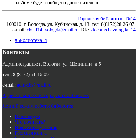
альбоме будет сообщено дополнительно.
Городская библиотека №14
160010, г. Вологда, ул. Кубинская, д. 13, тел. 8(8172)28-26-07,
e-mail:
cbs_f14_vologda@mail.ru
, ВК
:
vk.com/cbsvologda_14
#Библиотека14
Контакты
Администрация: г. Вологда, ул. Щетинина, д.5
тел.: 8 (8172) 51-16-09
e-mail:
adm-cbs@mail.ru
Адреса и контакты городских библиотек
Летний режим работы библиотек
Наше видео
Что почитать?
Новые поступления
Гостевая книга