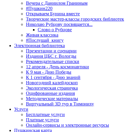
Вечера с Даниилом Граниным
#Пушкин220
Открываем Бунина вместе
Творческие мастер-классы городских библиотек
Николаю Рубцову посвящается...
Слово о Рубцове
Живая классика
#Послушай_книгу
Электронная библиотека
Презентации и сценарии
Издания ЦБС г. Вологды
Рекомендательные списки
12 апреля - День космонавтики
К 9 мая - Дню Победы
К 1 сентября - Дню знаний
Новогодний калейдоскоп
Экологическая страничка
Оцифрованные издания
Методические материалы
Виртуальный 3D тур в Тимониху
Услуги
Бесплатные услуги
Платные услуги
Онлайн-сервисы и электронные ресурсы
Пушкинская карта