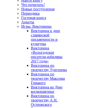
Найти книгу
Что почитать?
Новые поступления
Периодика
Гостевая книга
Анкеты
Игры. Викторины
Викторина к дню
славянской
письменности и
культуры
Викторина
«Вологодские
писатели-юбиляры
2017 года»
Викторина по
творчеству Тургенева
Викторина по
творчеству Максима
Горького
Викторина ко Дню
космонавтики
Викторина по
творчеству А.Н.
Островского