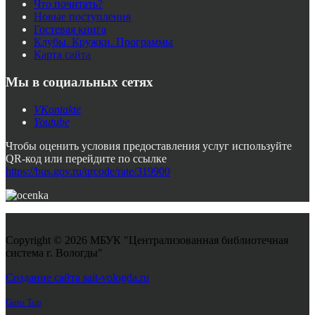
Что почитать?
Новые поступления
Гостевая книга
Клубы. Кружки. Программы
Карта сайта
Мы в социальных сетях
VKontakte
Youtube
Чтобы оценить условия предоставления услуг используйте
QR-код или перейдите по ссылке
https://bus.gov.ru/qrcode/rate/319900
Copyright © 2026 МБУК "Централизованная библиотечная
система г. Вологды"
Joomla! 3 Templates
Создание сайта sait-vologda.ru
Goto Top