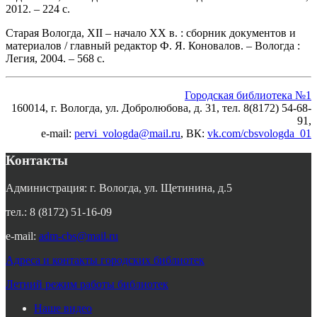
2012. – 224 с.
Старая Вологда, XII – начало XX в. : сборник документов и
материалов / главный редактор Ф. Я. Коновалов. – Вологда :
Легия, 2004. – 568 с.
Городская библиотека №1
160014, г. Вологда, ул. Добролюбова, д. 31, тел. 8(8172) 54-68-
91,
e-mail:
pervi_vologda@mail.ru
, ВК:
vk.com/cbsvologda_01
Контакты
Администрация: г. Вологда, ул. Щетинина, д.5
тел.: 8 (8172) 51-16-09
e-mail:
adm-cbs@mail.ru
Адреса и контакты городских библиотек
Летний режим работы библиотек
Наше видео