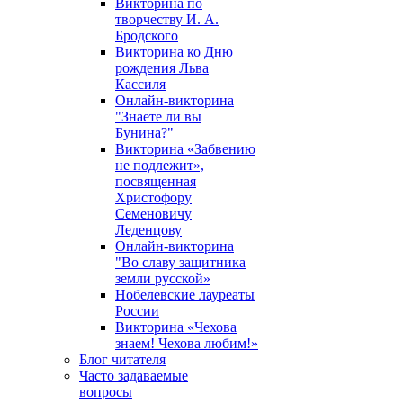
Викторина по
творчеству И. А.
Бродского
Викторина ко Дню
рождения Льва
Кассиля
Онлайн-викторина
"Знаете ли вы
Бунина?"
Викторина «Забвению
не подлежит»,
посвященная
Христофору
Семеновичу
Леденцову
Онлайн-викторина
"Во славу защитника
земли русской»
Нобелевские лауреаты
России
Викторина «Чехова
знаем! Чехова любим!»
Блог читателя
Часто задаваемые
вопросы