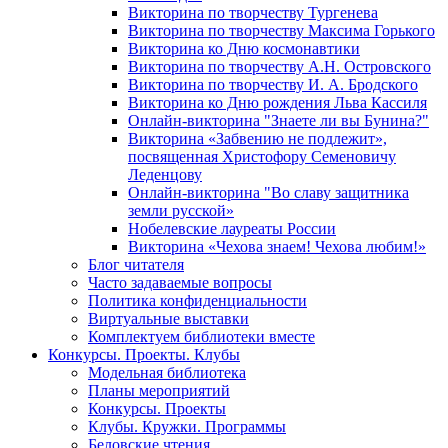
Викторина по творчеству Тургенева
Викторина по творчеству Максима Горького
Викторина ко Дню космонавтики
Викторина по творчеству А.Н. Островского
Викторина по творчеству И. А. Бродского
Викторина ко Дню рождения Льва Кассиля
Онлайн-викторина "Знаете ли вы Бунина?"
Викторина «Забвению не подлежит»,
посвященная Христофору Семеновичу
Леденцову
Онлайн-викторина "Во славу защитника
земли русской»
Нобелевские лауреаты России
Викторина «Чехова знаем! Чехова любим!»
Блог читателя
Часто задаваемые вопросы
Политика конфиденциальности
Виртуальные выставки
Комплектуем библиотеки вместе
Конкурсы. Проекты. Клубы
Модельная библиотека
Планы мероприятий
Конкурсы. Проекты
Клубы. Кружки. Программы
Беловские чтения