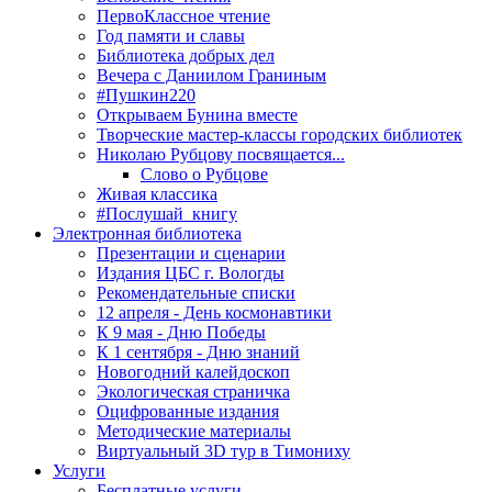
ПервоКлассное чтение
Год памяти и славы
Библиотека добрых дел
Вечера с Даниилом Граниным
#Пушкин220
Открываем Бунина вместе
Творческие мастер-классы городских библиотек
Николаю Рубцову посвящается...
Слово о Рубцове
Живая классика
#Послушай_книгу
Электронная библиотека
Презентации и сценарии
Издания ЦБС г. Вологды
Рекомендательные списки
12 апреля - День космонавтики
К 9 мая - Дню Победы
К 1 сентября - Дню знаний
Новогодний калейдоскоп
Экологическая страничка
Оцифрованные издания
Методические материалы
Виртуальный 3D тур в Тимониху
Услуги
Бесплатные услуги