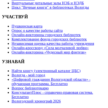
Виртуальные читальные залы НЭБ и НЭДБ
Цикл "Вечные книги" в библиотеках Вологды
УЧАСТВУЙ
Пушкинская карта
Опрос о качестве работы сайта
Онлайн-викторины городских библиотек
Комплектование фонда городских библиотек
Независимая оценка качества работы учреждения
Онлайн-кроссворд «Сила молчаливой любви»
Онлайн-викторина «Чудесный мир фэнтези»
УЗНАВАЙ
Найти книгу (электронный каталог ЦБС)
Вологда - мой город
«Цифровой гражданин Вологодской области» -
обучающая программа. Бесплатно
Вопрос библиотекарю
КонсультантПлюс - справочно-правовая система.
Бесплатно
Вологодский хронограф 2026