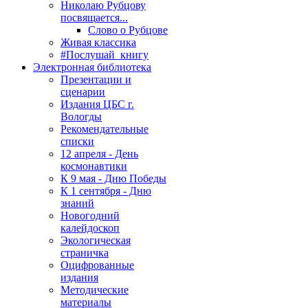
Николаю Рубцову
посвящается...
Слово о Рубцове
Живая классика
#Послушай_книгу
Электронная библиотека
Презентации и
сценарии
Издания ЦБС г.
Вологды
Рекомендательные
списки
12 апреля - День
космонавтики
К 9 мая - Дню Победы
К 1 сентября - Дню
знаний
Новогодний
калейдоскоп
Экологическая
страничка
Оцифрованные
издания
Методические
материалы