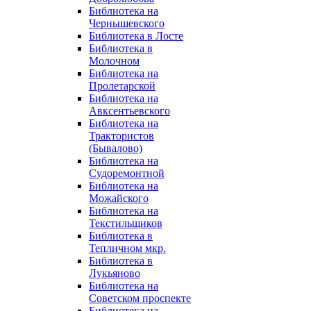
Библиотека на
Чернышевского
Библиотека в Лосте
Библиотека в
Молочном
Библиотека на
Пролетарской
Библиотека на
Авксентьевского
Библиотека на
Трактористов
(Бывалово)
Библиотека на
Судоремонтной
Библиотека на
Можайского
Библиотека на
Текстильщиков
Библиотека в
Тепличном мкр.
Библиотека в
Лукьяново
Библиотека на
Советском проспекте
Библиотека на