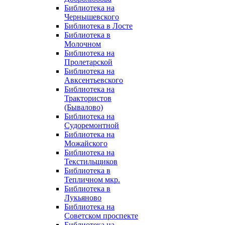
Библиотека на
Чернышевского
Библиотека в Лосте
Библиотека в
Молочном
Библиотека на
Пролетарской
Библиотека на
Авксентьевского
Библиотека на
Трактористов
(Бывалово)
Библиотека на
Судоремонтной
Библиотека на
Можайского
Библиотека на
Текстильщиков
Библиотека в
Тепличном мкр.
Библиотека в
Лукьяново
Библиотека на
Советском проспекте
Библиотека на