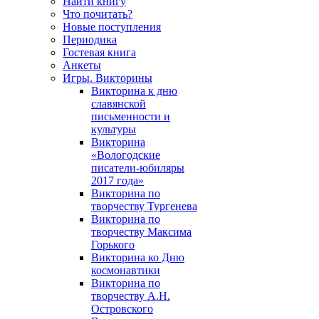
Найти книгу
Что почитать?
Новые поступления
Периодика
Гостевая книга
Анкеты
Игры. Викторины
Викторина к дню
славянской
письменности и
культуры
Викторина
«Вологодские
писатели-юбиляры
2017 года»
Викторина по
творчеству Тургенева
Викторина по
творчеству Максима
Горького
Викторина ко Дню
космонавтики
Викторина по
творчеству А.Н.
Островского