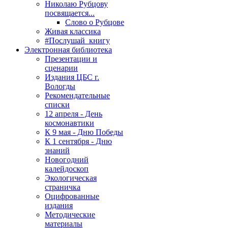
Николаю Рубцову
посвящается...
Слово о Рубцове
Живая классика
#Послушай_книгу
Электронная библиотека
Презентации и
сценарии
Издания ЦБС г.
Вологды
Рекомендательные
списки
12 апреля - День
космонавтики
К 9 мая - Дню Победы
К 1 сентября - Дню
знаний
Новогодний
калейдоскоп
Экологическая
страничка
Оцифрованные
издания
Методические
материалы