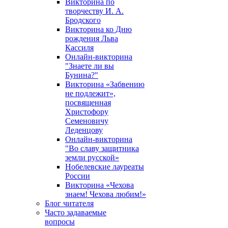
Викторина по
творчеству И. А.
Бродского
Викторина ко Дню
рождения Льва
Кассиля
Онлайн-викторина
"Знаете ли вы
Бунина?"
Викторина «Забвению
не подлежит»,
посвященная
Христофору
Семеновичу
Леденцову
Онлайн-викторина
"Во славу защитника
земли русской»
Нобелевские лауреаты
России
Викторина «Чехова
знаем! Чехова любим!»
Блог читателя
Часто задаваемые
вопросы