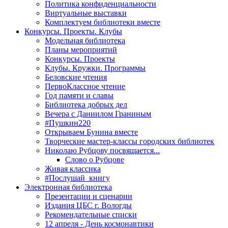
Политика конфиденциальности
Виртуальные выставки
Комплектуем библиотеки вместе
Конкурсы. Проекты. Клубы
Модельная библиотека
Планы мероприятий
Конкурсы. Проекты
Клубы. Кружки. Программы
Беловские чтения
ПервоКлассное чтение
Год памяти и славы
Библиотека добрых дел
Вечера с Даниилом Граниным
#Пушкин220
Открываем Бунина вместе
Творческие мастер-классы городских библиотек
Николаю Рубцову посвящается...
Слово о Рубцове
Живая классика
#Послушай_книгу
Электронная библиотека
Презентации и сценарии
Издания ЦБС г. Вологды
Рекомендательные списки
12 апреля - День космонавтики