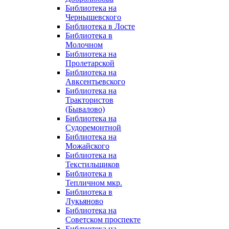
Библиотека на
Чернышевского
Библиотека в Лосте
Библиотека в
Молочном
Библиотека на
Пролетарской
Библиотека на
Авксентьевского
Библиотека на
Трактористов
(Бывалово)
Библиотека на
Судоремонтной
Библиотека на
Можайского
Библиотека на
Текстильщиков
Библиотека в
Тепличном мкр.
Библиотека в
Лукьяново
Библиотека на
Советском проспекте
Библиотека на