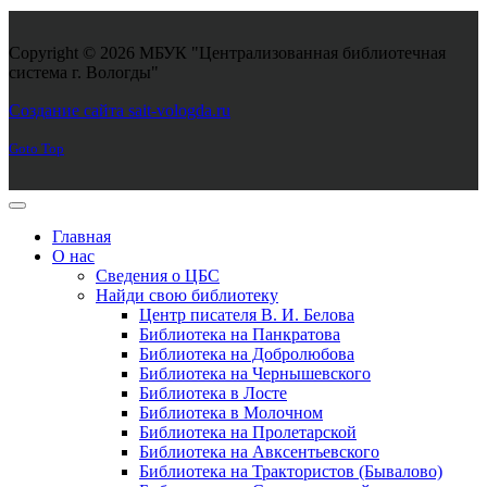
Copyright © 2026 МБУК "Централизованная библиотечная
система г. Вологды"
Joomla! 3 Templates
Создание сайта sait-vologda.ru
Goto Top
Главная
О нас
Сведения о ЦБС
Найди свою библиотеку
Центр писателя В. И. Белова
Библиотека на Панкратова
Библиотека на Добролюбова
Библиотека на Чернышевского
Библиотека в Лосте
Библиотека в Молочном
Библиотека на Пролетарской
Библиотека на Авксентьевского
Библиотека на Трактористов (Бывалово)