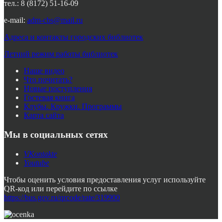
тел.: 8 (8172) 51-16-09
e-mail:
adm-cbs@mail.ru
Адреса и контакты городских библиотек
Летний режим работы библиотек
Наше видео
Что почитать?
Новые поступления
Гостевая книга
Клубы. Кружки. Программы
Карта сайта
Мы в социальных сетях
VKontakte
Youtube
Чтобы оценить условия предоставления услуг используйте
QR-код или перейдите по ссылке
https://bus.gov.ru/qrcode/rate/319900