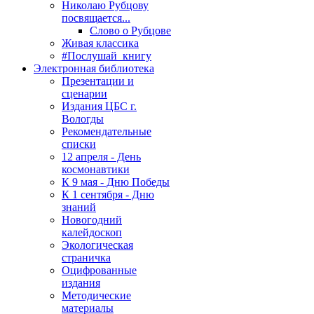
Николаю Рубцову
посвящается...
Слово о Рубцове
Живая классика
#Послушай_книгу
Электронная библиотека
Презентации и
сценарии
Издания ЦБС г.
Вологды
Рекомендательные
списки
12 апреля - День
космонавтики
К 9 мая - Дню Победы
К 1 сентября - Дню
знаний
Новогодний
калейдоскоп
Экологическая
страничка
Оцифрованные
издания
Методические
материалы