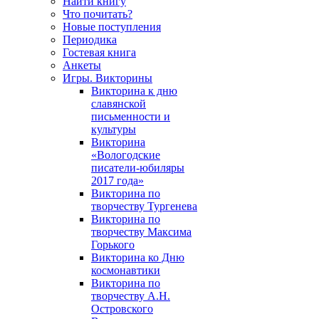
Найти книгу
Что почитать?
Новые поступления
Периодика
Гостевая книга
Анкеты
Игры. Викторины
Викторина к дню
славянской
письменности и
культуры
Викторина
«Вологодские
писатели-юбиляры
2017 года»
Викторина по
творчеству Тургенева
Викторина по
творчеству Максима
Горького
Викторина ко Дню
космонавтики
Викторина по
творчеству А.Н.
Островского