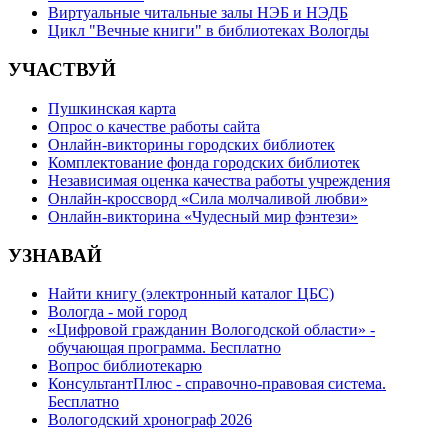
Виртуальные читальные залы НЭБ и НЭДБ
Цикл "Вечные книги" в библиотеках Вологды
УЧАСТВУЙ
Пушкинская карта
Опрос о качестве работы сайта
Онлайн-викторины городских библиотек
Комплектование фонда городских библиотек
Независимая оценка качества работы учреждения
Онлайн-кроссворд «Сила молчаливой любви»
Онлайн-викторина «Чудесный мир фэнтези»
УЗНАВАЙ
Найти книгу (электронный каталог ЦБС)
Вологда - мой город
«Цифровой гражданин Вологодской области» -
обучающая программа. Бесплатно
Вопрос библиотекарю
КонсультантПлюс - справочно-правовая система.
Бесплатно
Вологодский хронограф 2026