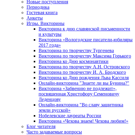
Новые поступления
Периодика
Гостевая книга
Анкеты
Игры. Викторины
Викторина к дню славянской письменности
и культуры
Викторина «Вологодские писатели-юбиляры
2017 года»
Викторина по творчеству Тургенева
Викторина по творчеству Максима Горького
Викторина ко Дню космонавтики
Викторина по творчеству А.Н. Островского
Викторина по творчеству И. А. Бродского
Викторина ко Дню рождения Льва Кассиля
Онлайн-викторина "Знаете ли вы Бунина?"
Викторина «Забвению не подлежит»,
посвященная Христофору Семеновичу
Леденцову
Онлайн-викторина "Во славу защитника
земли русской»
Нобелевские лауреаты России
Викторина «Чехова знаем! Чехова любим!»
Блог читателя
Часто задаваемые вопросы