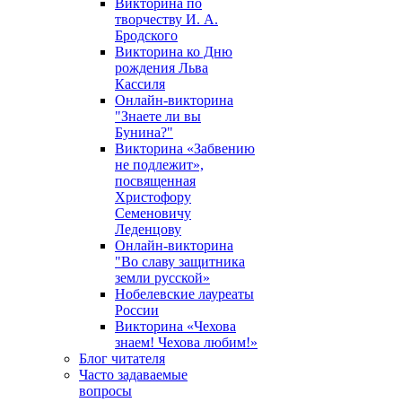
Викторина по
творчеству И. А.
Бродского
Викторина ко Дню
рождения Льва
Кассиля
Онлайн-викторина
"Знаете ли вы
Бунина?"
Викторина «Забвению
не подлежит»,
посвященная
Христофору
Семеновичу
Леденцову
Онлайн-викторина
"Во славу защитника
земли русской»
Нобелевские лауреаты
России
Викторина «Чехова
знаем! Чехова любим!»
Блог читателя
Часто задаваемые
вопросы