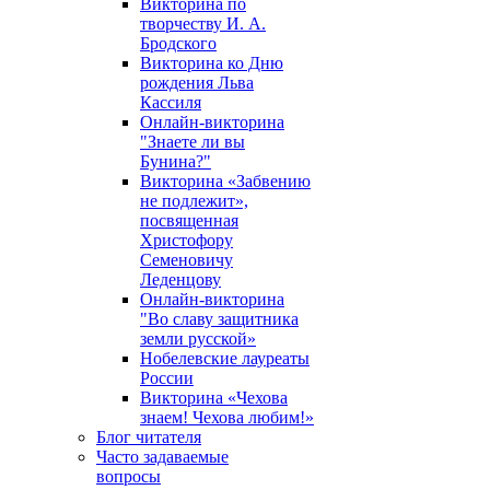
Викторина по
творчеству И. А.
Бродского
Викторина ко Дню
рождения Льва
Кассиля
Онлайн-викторина
"Знаете ли вы
Бунина?"
Викторина «Забвению
не подлежит»,
посвященная
Христофору
Семеновичу
Леденцову
Онлайн-викторина
"Во славу защитника
земли русской»
Нобелевские лауреаты
России
Викторина «Чехова
знаем! Чехова любим!»
Блог читателя
Часто задаваемые
вопросы