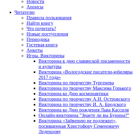
Новости
Анонсы
Читателю
Правила пользования
Найти книгу
Что почитать?
Новые поступления
Периодика
Гостевая книга
Анкеты
Игры. Викторины
Викторина к дню славянской письменности
и культуры
Викторина «Вологодские писатели-юбиляры
2017 года»
Викторина по творчеству Тургенева
Викторина по творчеству Максима Горького
Викторина ко Дню космонавтики
Викторина по творчеству А.Н. Островского
Викторина по творчеству И. А. Бродского
Викторина ко Дню рождения Льва Кассиля
Онлайн-викторина "Знаете ли вы Бунина?"
Викторина «Забвению не подлежит»,
посвященная Христофору Семеновичу
Леденцову