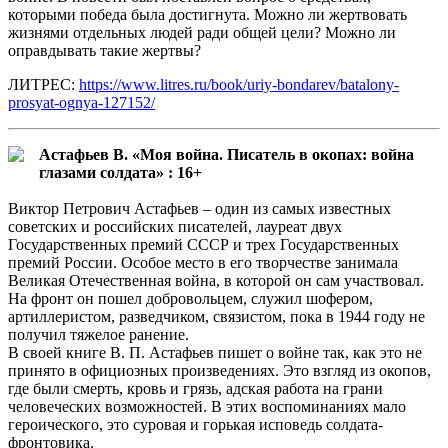
которыми победа была достигнута. Можно ли жертвовать
жизнями отдельных людей ради общей цели? Можно ли
оправдывать такие жертвы?
ЛИТРЕС:
https://www.litres.ru/book/uriy-bondarev/batalony-
prosyat-ognya-127152/
Астафьев В. «Моя война. Писатель в окопах: война
глазами солдата» : 16+
Виктор Петрович Астафьев – один из самых известных
советских и российских писателей, лауреат двух
Государственных премий СССР и трех Государственных
премий России. Особое место в его творчестве занимала
Великая Отечественная война, в которой он сам участвовал.
На фронт он пошел добровольцем, служил шофером,
артиллеристом, разведчиком, связистом, пока в 1944 году не
получил тяжелое ранение.
В своей книге В. П. Астафьев пишет о войне так, как это не
принято в официозных произведениях. Это взгляд из окопов,
где были смерть, кровь и грязь, адская работа на грани
человеческих возможностей. В этих воспоминаниях мало
героического, это суровая и горькая исповедь солдата-
фронтовика.