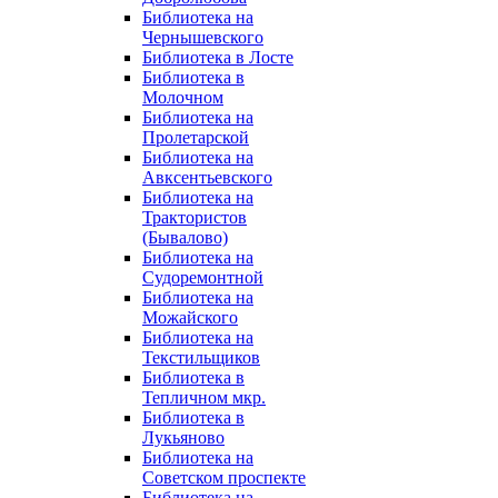
Библиотека на
Чернышевского
Библиотека в Лосте
Библиотека в
Молочном
Библиотека на
Пролетарской
Библиотека на
Авксентьевского
Библиотека на
Трактористов
(Бывалово)
Библиотека на
Судоремонтной
Библиотека на
Можайского
Библиотека на
Текстильщиков
Библиотека в
Тепличном мкр.
Библиотека в
Лукьяново
Библиотека на
Советском проспекте
Библиотека на