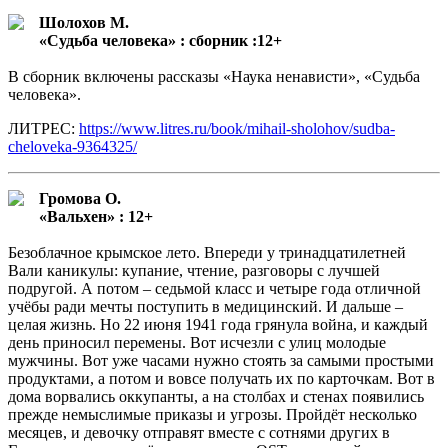
Шолохов М.
«Судьба человека» : сборник :12+
В сборник включены рассказы «Наука ненависти», «Судьба
человека».
ЛИТРЕС:
https://www.litres.ru/book/mihail-sholohov/sudba-
cheloveka-9364325/
Громова О.
«Вальхен» : 12+
Безоблачное крымское лето. Впереди у тринадцатилетней
Вали каникулы: купание, чтение, разговоры с лучшей
подругой. А потом – седьмой класс и четыре года отличной
учёбы ради мечты поступить в медицинский. И дальше –
целая жизнь. Но 22 июня 1941 года грянула война, и каждый
день приносил перемены. Вот исчезли с улиц молодые
мужчины. Вот уже часами нужно стоять за самыми простыми
продуктами, а потом и вовсе получать их по карточкам. Вот в
дома ворвались оккупанты, а на столбах и стенах появились
прежде немыслимые приказы и угрозы. Пройдёт несколько
месяцев, и девочку отправят вместе с сотнями других в