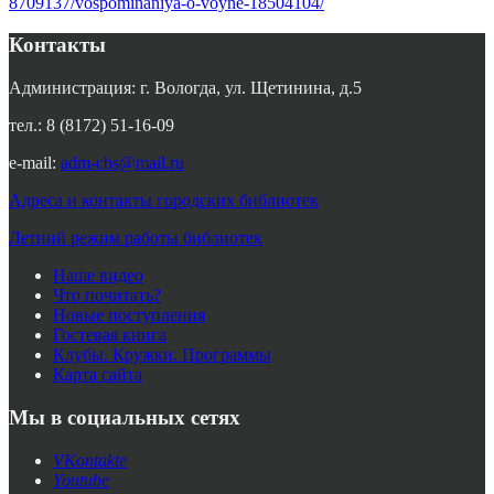
8709137/vospominaniya-o-voyne-18504104/
Контакты
Администрация: г. Вологда, ул. Щетинина, д.5
тел.: 8 (8172) 51-16-09
e-mail:
adm-cbs@mail.ru
Адреса и контакты городских библиотек
Летний режим работы библиотек
Наше видео
Что почитать?
Новые поступления
Гостевая книга
Клубы. Кружки. Программы
Карта сайта
Мы в социальных сетях
VKontakte
Youtube