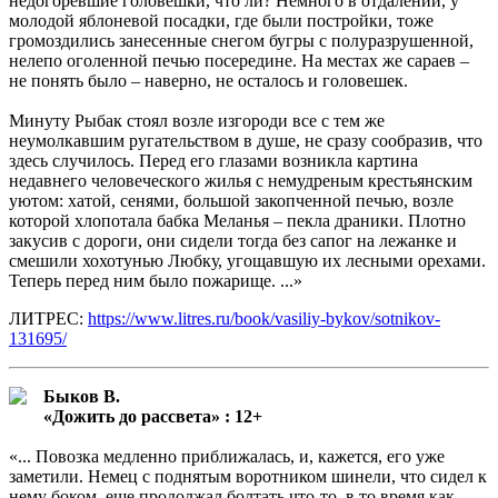
недогоревшие головешки, что ли? Немного в отдалении, у
молодой яблоневой посадки, где были постройки, тоже
громоздились занесенные снегом бугры с полуразрушенной,
нелепо оголенной печью посередине. На местах же сараев –
не понять было – наверно, не осталось и головешек.
Минуту Рыбак стоял возле изгороди все с тем же
неумолкавшим ругательством в душе, не сразу сообразив, что
здесь случилось. Перед его глазами возникла картина
недавнего человеческого жилья с немудреным крестьянским
уютом: хатой, сенями, большой закопченной печью, возле
которой хлопотала бабка Меланья – пекла драники. Плотно
закусив с дороги, они сидели тогда без сапог на лежанке и
смешили хохотунью Любку, угощавшую их лесными орехами.
Теперь перед ним было пожарище. ...»
ЛИТРЕС:
https://www.litres.ru/book/vasiliy-bykov/sotnikov-
131695/
Быков В.
«Дожить до рассвета» : 12+
«... Повозка медленно приближалась, и, кажется, его уже
заметили. Немец с поднятым воротником шинели, что сидел к
нему боком, еще продолжал болтать что-то, в то время как