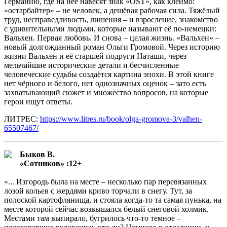
Германию, где на неё навесят знак «OST», как клеймо:
«остарбайтер» – не человек, а дешёвая рабочая сила. Тяжёлый
труд, несправедливость, лишения – и взросление, знакомство
с удивительными людьми, которые называют её по-немецки:
Ва́льхен. Первая любовь. И снова – целая жизнь. «Вальхен» –
новый долгожданный роман Ольги Громовой. Через историю
жизни Вальхен и её старшей подруги Наташи, через
мельчайшие исторические детали и бесчисленные
человеческие судьбы создаётся картина эпохи. В этой книге
нет чёрного и белого, нет однозначных оценок – зато есть
захватывающий сюжет и множество вопросов, на которые
герои ищут ответы.
ЛИТРЕС:
https://www.litres.ru/book/olga-gromova-3/valhen-
65507467/
Быков В.
«Сотников» :12+
«... Изгородь была на месте – несколько пар перевязанных
лозой кольев с жердями криво торчали в снегу. Тут, за
полоской картофлянища, и стояла когда-то та самая пунька, на
месте которой сейчас возвышался белый снеговой холмик.
Местами там выпирало, бугрилось что-то темное –