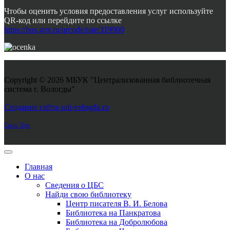
Чтобы оценить условия предоставления услуг используйте
QR-код или перейдите по ссылке
https://bus.gov.ru/qrcode/rate/319900
Copyright © 2026 МБУК "Централизованная библиотечная
система г. Вологды"
Joomla! 3 Templates
Создание сайта sait-vologda.ru
Goto Top
Главная
О нас
Сведения о ЦБС
Найди свою библиотеку
Центр писателя В. И. Белова
Библиотека на Панкратова
Библиотека на Добролюбова