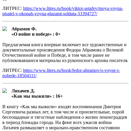
ЛИТРЕС:
https://www.litres.ru/book/viktor-astafev/moya-voyna-
pisatel-v-okopah-voyna-glazami-soldata-33394727/
Абрамов Ф.
«О войне и победе» : 0+
Предлагаемая книга впервые включает все художественные и
документальные произведения Федора Абрамова о Великой
Отечественной войне и Победе, в том числе ранее не
публиковавшиеся материалы из рукописного архива писателя.
ЛИТРЕС:
https://www.litres.ru/book/fedor-abramov/o-voyne-i-
pobede-18504111/
Лихачев Д.
«Как мы выжили» : 16+
В книгу «Как мы выжили» входят воспоминания Дмитрия
Сергеевича разных лет, в том числе и пронзительные, порой
беспощадные и тягостные наблюдения о жизни ленинградцев
в период блокады города. На фоне всех ужасов войны
Лихачев размышляет о морально-нравственном состоянии