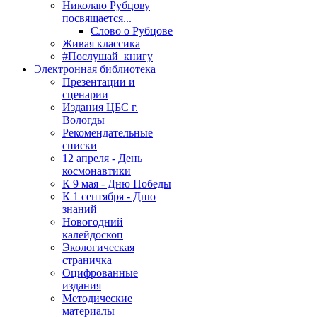
Николаю Рубцову
посвящается...
Слово о Рубцове
Живая классика
#Послушай_книгу
Электронная библиотека
Презентации и
сценарии
Издания ЦБС г.
Вологды
Рекомендательные
списки
12 апреля - День
космонавтики
К 9 мая - Дню Победы
К 1 сентября - Дню
знаний
Новогодний
калейдоскоп
Экологическая
страничка
Оцифрованные
издания
Методические
материалы