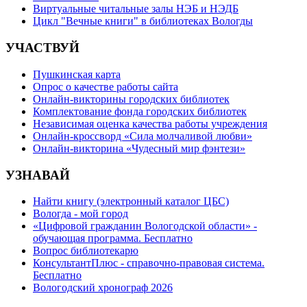
Виртуальные читальные залы НЭБ и НЭДБ
Цикл "Вечные книги" в библиотеках Вологды
УЧАСТВУЙ
Пушкинская карта
Опрос о качестве работы сайта
Онлайн-викторины городских библиотек
Комплектование фонда городских библиотек
Независимая оценка качества работы учреждения
Онлайн-кроссворд «Сила молчаливой любви»
Онлайн-викторина «Чудесный мир фэнтези»
УЗНАВАЙ
Найти книгу (электронный каталог ЦБС)
Вологда - мой город
«Цифровой гражданин Вологодской области» -
обучающая программа. Бесплатно
Вопрос библиотекарю
КонсультантПлюс - справочно-правовая система.
Бесплатно
Вологодский хронограф 2026