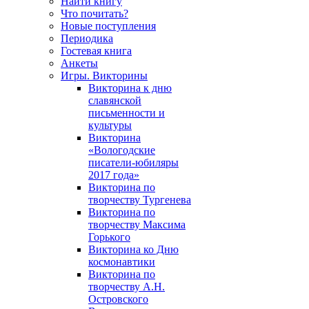
Найти книгу
Что почитать?
Новые поступления
Периодика
Гостевая книга
Анкеты
Игры. Викторины
Викторина к дню
славянской
письменности и
культуры
Викторина
«Вологодские
писатели-юбиляры
2017 года»
Викторина по
творчеству Тургенева
Викторина по
творчеству Максима
Горького
Викторина ко Дню
космонавтики
Викторина по
творчеству А.Н.
Островского