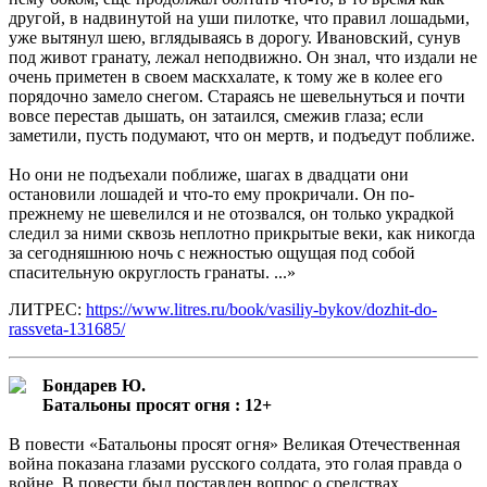
другой, в надвинутой на уши пилотке, что правил лошадьми,
уже вытянул шею, вглядываясь в дорогу. Ивановский, сунув
под живот гранату, лежал неподвижно. Он знал, что издали не
очень приметен в своем маскхалате, к тому же в колее его
порядочно замело снегом. Стараясь не шевельнуться и почти
вовсе перестав дышать, он затаился, смежив глаза; если
заметили, пусть подумают, что он мертв, и подъедут поближе.
Но они не подъехали поближе, шагах в двадцати они
остановили лошадей и что-то ему прокричали. Он по-
прежнему не шевелился и не отозвался, он только украдкой
следил за ними сквозь неплотно прикрытые веки, как никогда
за сегодняшнюю ночь с нежностью ощущая под собой
спасительную округлость гранаты. ...»
ЛИТРЕС:
https://www.litres.ru/book/vasiliy-bykov/dozhit-do-
rassveta-131685/
Бондарев Ю.
Батальоны просят огня : 12+
В повести «Батальоны просят огня» Великая Отечественная
война показана глазами русского солдата, это голая правда о
войне. В повести был поставлен вопрос о средствах,