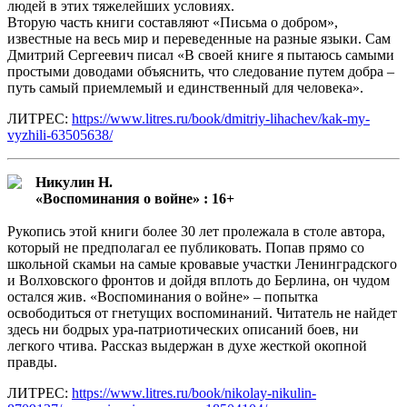
людей в этих тяжелейших условиях.
Вторую часть книги составляют «Письма о добром»,
известные на весь мир и переведенные на разные языки. Сам
Дмитрий Сергеевич писал «В своей книге я пытаюсь самыми
простыми доводами объяснить, что следование путем добра –
путь самый приемлемый и единственный для человека».
ЛИТРЕС:
https://www.litres.ru/book/dmitriy-lihachev/kak-my-
vyzhili-63505638/
Никулин Н.
«Воспоминания о войне» : 16+
Рукопись этой книги более 30 лет пролежала в столе автора,
который не предполагал ее публиковать. Попав прямо со
школьной скамьи на самые кровавые участки Ленинградского
и Волховского фронтов и дойдя вплоть до Берлина, он чудом
остался жив. «Воспоминания о войне» – попытка
освободиться от гнетущих воспоминаний. Читатель не найдет
здесь ни бодрых ура-патриотических описаний боев, ни
легкого чтива. Рассказ выдержан в духе жесткой окопной
правды.
ЛИТРЕС:
https://www.litres.ru/book/nikolay-nikulin-