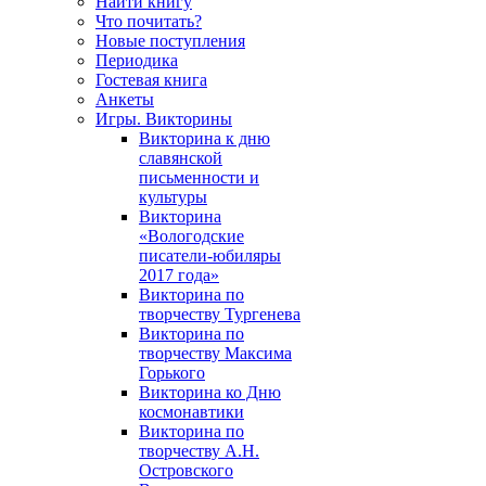
Найти книгу
Что почитать?
Новые поступления
Периодика
Гостевая книга
Анкеты
Игры. Викторины
Викторина к дню
славянской
письменности и
культуры
Викторина
«Вологодские
писатели-юбиляры
2017 года»
Викторина по
творчеству Тургенева
Викторина по
творчеству Максима
Горького
Викторина ко Дню
космонавтики
Викторина по
творчеству А.Н.
Островского