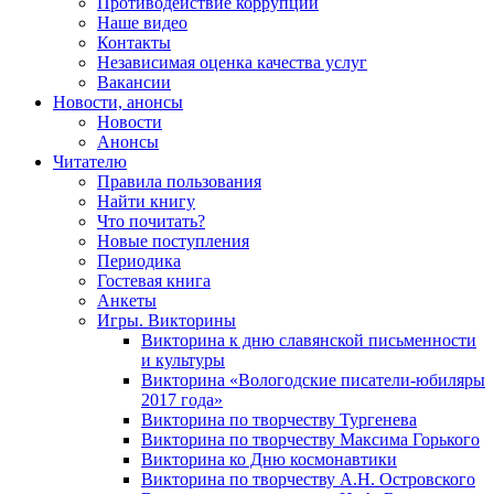
Противодействие коррупции
Наше видео
Контакты
Независимая оценка качества услуг
Вакансии
Новости, анонсы
Новости
Анонсы
Читателю
Правила пользования
Найти книгу
Что почитать?
Новые поступления
Периодика
Гостевая книга
Анкеты
Игры. Викторины
Викторина к дню славянской письменности
и культуры
Викторина «Вологодские писатели-юбиляры
2017 года»
Викторина по творчеству Тургенева
Викторина по творчеству Максима Горького
Викторина ко Дню космонавтики
Викторина по творчеству А.Н. Островского