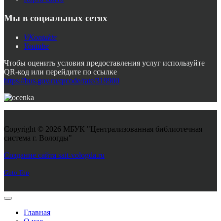
Мы в социальных сетях
VKontakte
Youtube
Чтобы оценить условия предоставления услуг используйте
QR-код или перейдите по ссылке
https://bus.gov.ru/qrcode/rate/319900
Copyright © 2026 МБУК "Централизованная библиотечная
система г. Вологды"
Joomla! 3 Templates
Создание сайта sait-vologda.ru
Goto Top
Главная