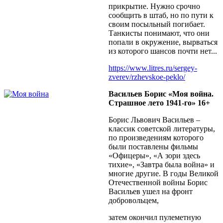
прикрытие. Нужно срочно
сообщить в штаб, но по пути к
своим посыльный погибает.
Танкисты понимают, что они
попали в окружение, вырваться
из которого шансов почти нет...
https://www.litres.ru/sergey-
zverev/rzhevskoe-peklo/
Васильев Борис «Моя война.
Страшное лето 1941-го» 16+
Борис Львович Васильев –
классик советской литературы,
по произведениям которого
были поставлены фильмы
«Офицеры», «А зори здесь
тихие», «Завтра была война» и
многие другие. В годы Великой
Отечественной войны Борис
Васильев ушел на фронт
добровольцем,
затем окончил пулеметную