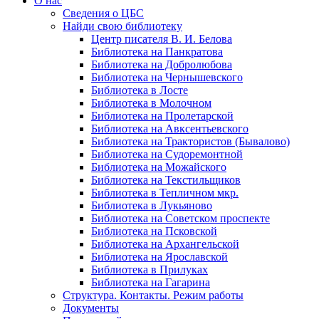
О нас
Сведения о ЦБС
Найди свою библиотеку
Центр писателя В. И. Белова
Библиотека на Панкратова
Библиотека на Добролюбова
Библиотека на Чернышевского
Библиотека в Лосте
Библиотека в Молочном
Библиотека на Пролетарской
Библиотека на Авксентьевского
Библиотека на Трактористов (Бывалово)
Библиотека на Судоремонтной
Библиотека на Можайского
Библиотека на Текстильщиков
Библиотека в Тепличном мкр.
Библиотека в Лукьяново
Библиотека на Советском проспекте
Библиотека на Псковской
Библиотека на Архангельской
Библиотека на Ярославской
Библиотека в Прилуках
Библиотека на Гагарина
Структура. Контакты. Режим работы
Документы