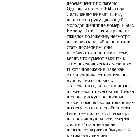
перемещения по лагерю.
Однажды в июле 1942 года
Лале, заключенный 32407,
наносит на руку дрожащей
молодой женщине номер 34902.
Ее зовут Гита. Несмотря на их
тяжелое положение, несмотря
на то, что каждый день может
стать последним, они
влюбляются и вопреки всему
верят, что сумеют выжить в
этих нечеловеческих условиях.
И хотя положение Лале как
татуировщика относительно
лучше, чем остальных
заключенных, но не защищает
от жестокости эсэсовцев. Снова
и снова рискует он жизнью,
чтобы помочь своим товарищам
по несчастью и в особенности
Гите и ее подругам. Несмотря
на постоянную угрозу смерти,
Лале и Гита никогда не
перестают верить в будущее. И
в этом будущем они