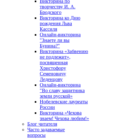
Викторина по
творчеству И. А.
Бродского
Викторина ко Дню
рождения Льва
Кассиля
Онлайн-викторина
"Знаете ли вы
Бунина?"
Викторина «Забвению
не подлежит»,
посвященная
Христофору
Семеновичу
Леденцову
Онлайн-викторина
"Во славу защитника
земли русской»
Нобелевские лауреаты
России
Викторина «Чехова
знаем! Чехова любим!»
Блог читателя
Часто задаваемые
вопросы