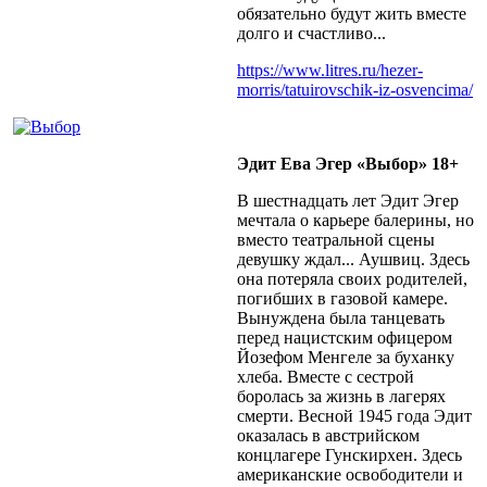
обязательно будут жить вместе
долго и счастливо...
https://www.litres.ru/hezer-
morris/tatuirovschik-iz-osvencima/
Эдит Ева Эгер «Выбор» 18+
В шестнадцать лет Эдит Эгер
мечтала о карьере балерины, но
вместо театральной сцены
девушку ждал... Аушвиц. Здесь
она потеряла своих родителей,
погибших в газовой камере.
Вынуждена была танцевать
перед нацистским офицером
Йозефом Менгеле за буханку
хлеба. Вместе с сестрой
боролась за жизнь в лагерях
смерти. Весной 1945 года Эдит
оказалась в австрийском
концлагере Гунскирхен. Здесь
американские освободители и