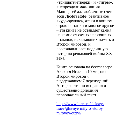
«тридцатьчетверки» и «тигры»,
«непреодолимая» линия
Маннергейма, заоблачные счета
асов Люфтваффе, реактивное
«чудо-оружие», атаки в конном
строю на танки и многое другое
– эта книга не оставляет камня
на камне от самых навязчивых
штампов, искажающих память о
Второй мировой, и
восстанавливает подлинную
историю решающей войны XX
века.
Книга основана на бестселлере
Алексея Исаева «10 мифов о
Второй мировой»,
выдержавшем 7 переизданий.
Автор частично исправил и
существенно дополнил
первоначальный текст.
https://www.litres.ru/aleksey-
isaev/glavnye-mify-o-vtoroy-
mirovoy/otzivi/