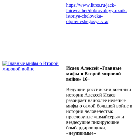
https://www.litres.ru/jack-
fairweather/dobrovolnyy-uznik-
istoriya-cheloveka-
otpravivshegosya-v-a/
Исаев Алексей «Главные
мифы о Второй мировой
войне» 16+
Ведущий российский военный
историк Алексей Исаев
разбирает наиболее нелепые
мифы о самой большой войне в
истории человечества:
пресловутые «шмайсеры» и
вездесущие пикирующие
бомбардировщики,
«неуязвимые»