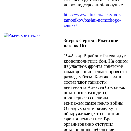
ловко подстроенной ловушке...
https://www.litres.ru/aleksandr-
tamonikov/bashni-nemeckogo-
zamka/
Зверев Сергей «Ржевское
пекло» 16+
1942 год. В районе Ржева идут
кровопролитные бои. На одном
из участков фронта советское
командование решает провести
разведку боем. Костяк группы
составляют танкисты
лейтенанта Алексея Соколова,
опытного командира,
прошедшего со своим
экипажем самое пекло войны.
Отряд уходит в разведку и
обнаруживает, что на линии
фронта немцев нет. Враг
организованно отступил,
оставив лишь небольшое