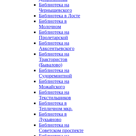
Библиотека на
Чернышевского
Библиотека в Лосте
Библиотека в
Молочном
Библиотека на
Пролетарской
Библиотека на
Авксентьевского
Библиотека на
Трактористов
(Бывалово)
Библиотека на
Судоремонтной
Библиотека на
Можайского
Библиотека на
Текстильщиков
Библиотека в
Тепличном мкр.
Библиотека в
Лукьяново
Библиотека на
Советском проспекте
Библиотека на