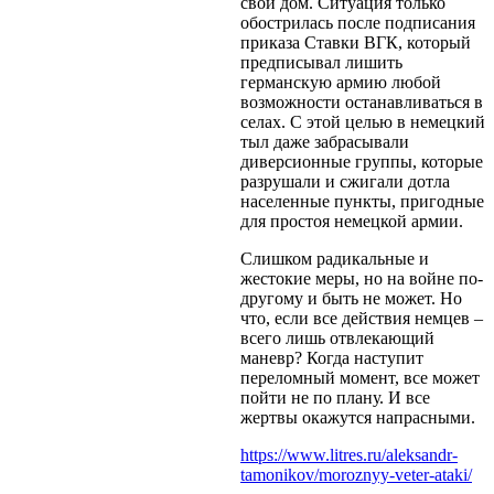
свой дом. Ситуация только
обострилась после подписания
приказа Ставки ВГК, который
предписывал лишить
германскую армию любой
возможности останавливаться в
селах. С этой целью в немецкий
тыл даже забрасывали
диверсионные группы, которые
разрушали и сжигали дотла
населенные пункты, пригодные
для простоя немецкой армии.
Слишком радикальные и
жестокие меры, но на войне по-
другому и быть не может. Но
что, если все действия немцев –
всего лишь отвлекающий
маневр? Когда наступит
переломный момент, все может
пойти не по плану. И все
жертвы окажутся напрасными.
https://www.litres.ru/aleksandr-
tamonikov/moroznyy-veter-ataki/