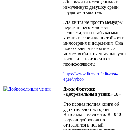
обнаружили истощенную и
измученную девушку среди
груды мертвых тел.
Эта книга не просто мемуары
пережившего холокост
человека, это незабываемые
хроники героизма и стойкости,
милосердия и исцеления. Она
показывает, что мы всегда
можем выбирать, чему нас учит
жизнь и как относиться к
происходящему.
https://www.litres.ru/edit-eva-
eger/vybor/
Джек Фэруэдер
«Добровольный узник» 18+
Это первая полная книга об
удивительной истории
Витольда Пилецкого. В 1940
году он добровольно
отправился в новый