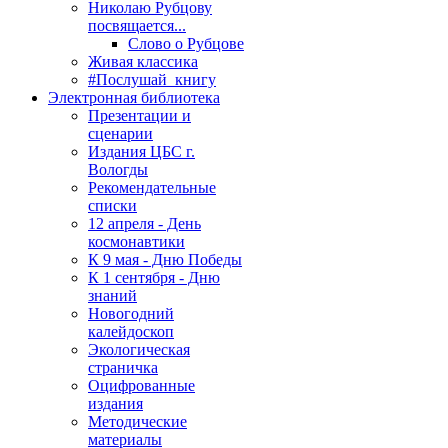
Николаю Рубцову
посвящается...
Слово о Рубцове
Живая классика
#Послушай_книгу
Электронная библиотека
Презентации и
сценарии
Издания ЦБС г.
Вологды
Рекомендательные
списки
12 апреля - День
космонавтики
К 9 мая - Дню Победы
К 1 сентября - Дню
знаний
Новогодний
калейдоскоп
Экологическая
страничка
Оцифрованные
издания
Методические
материалы