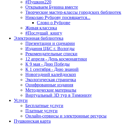
#Пушкин220
Открываем Бунина вместе
Творческие мастер-классы городских библиотек
Николаю Рубцову посвящается...
Слово о Рубцове
Живая классика
#Послушай_книгу
Электронная библиотека
Презентации и сценарии
Издания ЦБС г. Вологды
Рекомендательные списки
12 апреля - День космонавтики
К 9 мая - Дню Победы
К 1 сентября - Дню знаний
Новогодний калейдоскоп
Экологическая страничка
Оцифрованные издания
Методические материалы
Виртуальный 3D тур в Тимониху
Услуги
Бесплатные услуги
Платные услуги
Онлайн-сервисы и электронные ресурсы
Пушкинская карта