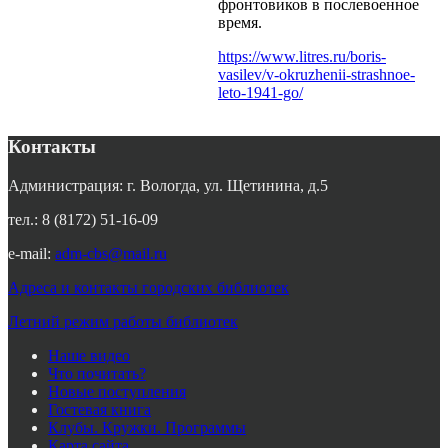
фронтовиков в послевоенное
время.
https://www.litres.ru/boris-
vasilev/v-okruzhenii-strashnoe-
leto-1941-go/
Контакты
Администрация: г. Вологда, ул. Щетинина, д.5
тел.: 8 (8172) 51-16-09
e-mail:
adm-cbs@mail.ru
Адреса и контакты городских библиотек
Летний режим работы библиотек
Наше видео
Что почитать?
Новые поступления
Гостевая книга
Клубы. Кружки. Программы
Карта сайта