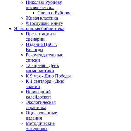
Николаю Рубцову
посвящается...
Слово о Рубцове
Живая классика
#Послушай_книгу
Электронная библиотека
Презентации и
сценарии
Издания ЦБС г.
Вологды
Рекомендательные
списки
12 апреля - День
космонавтики
К 9 мая - Дню Победы
К 1 сентября - Дню
знаний
Новогодний
калейдоскоп
Экологическая
страничка
Оцифрованные
издания
Методические
материалы