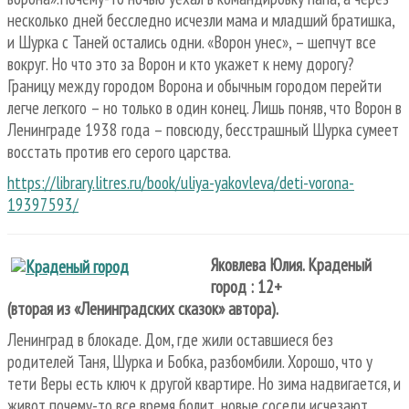
несколько дней бесследно исчезли мама и младший братишка,
и Шурка с Таней остались одни. «Ворон унес», – шепчут все
вокруг. Но что это за Ворон и кто укажет к нему дорогу?
Границу между городом Ворона и обычным городом перейти
легче легкого – но только в один конец. Лишь поняв, что Ворон в
Ленинграде 1938 года – повсюду, бесстрашный Шурка сумеет
восстать против его серого царства.
https://library.litres.ru/book/uliya-yakovleva/deti-vorona-
19397593/
Яковлева Юлия. Краденый
город : 12+
(вторая из «Ленинградских сказок» автора).
Ленинград в блокаде. Дом, где жили оставшиеся без
родителей Таня, Шурка и Бобка, разбомбили. Хорошо, что у
тети Веры есть ключ к другой квартире. Но зима надвигается, и
живот почему-то все время болит, новые соседи исчезают