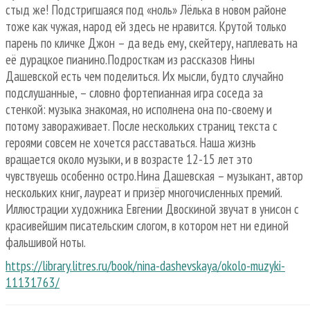
стыд же! Подстригшаяся под «ноль» Лёлька в новом районе
тоже как чужая, народ ей здесь не нравится. Крутой только
парень по кличке Джон – да ведь ему, скейтеру, наплевать на
её дурацкое пианино.Подросткам из рассказов Нины
Дашевской есть чем поделиться. Их мысли, будто случайно
подслушанные, – словно фортепианная игра соседа за
стенкой: музыка знакомая, но исполнена она по-своему и
потому завораживает. После нескольких страниц текста с
героями совсем не хочется расставаться. Наша жизнь
вращается около музыки, и в возрасте 12-15 лет это
чувствуешь особенно остро.Нина Дашевская – музыкант, автор
нескольких книг, лауреат и призёр многочисленных премий.
Иллюстрации художника Евгении Двоскиной звучат в унисон с
красивейшим писательским слогом, в котором нет ни единой
фальшивой ноты.
https://library.litres.ru/book/nina-dashevskaya/okolo-muzyki-
11131763/