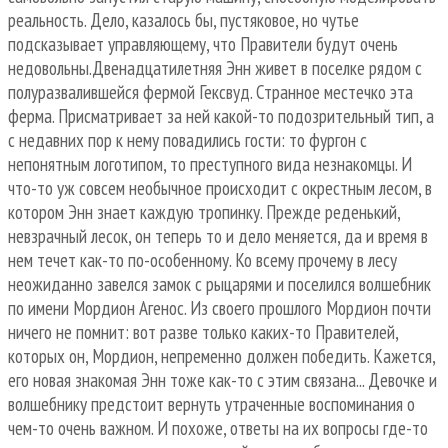
реальность. Дело, казалось бы, пустяковое, но чутье
подсказывает управляющему, что Правители будут очень
недовольны.Двенадцатилетняя Энн живет в поселке рядом с
полуразвалившейся фермой Гексвуд. Странное местечко эта
ферма. Присматривает за ней какой-то подозрительный тип, а
с недавних пор к нему повадились гости: то фургон с
непонятным логотипом, то преступного вида незнакомцы. И
что-то уж совсем необычное происходит с окрестным лесом, в
котором Энн знает каждую тропинку. Прежде реденький,
невзрачный лесок, он теперь то и дело меняется, да и время в
нем течет как-то по-особенному. Ко всему прочему в лесу
неожиданно завелся замок с рыцарями и поселился волшебник
по имени Мордион Агенос. Из своего прошлого Мордион почти
ничего не помнит: вот разве только каких-то Правителей,
которых он, Мордион, непременно должен победить. Кажется,
его новая знакомая Энн тоже как-то с этим связана... Девочке и
волшебнику предстоит вернуть утраченные воспоминания о
чем-то очень важном. И похоже, ответы на их вопросы где-то