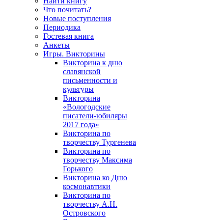
Найти книгу
Что почитать?
Новые поступления
Периодика
Гостевая книга
Анкеты
Игры. Викторины
Викторина к дню
славянской
письменности и
культуры
Викторина
«Вологодские
писатели-юбиляры
2017 года»
Викторина по
творчеству Тургенева
Викторина по
творчеству Максима
Горького
Викторина ко Дню
космонавтики
Викторина по
творчеству А.Н.
Островского