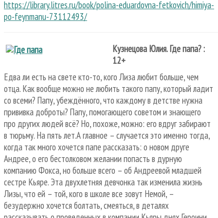
https://library.litres.ru/book/polina-eduardovna-fetkovich/himiya-
po-feynmanu-73112493/
Кузнецова Юлия. Где папа? :
12+
Едва ли есть на свете кто-то, кого Лиза любит больше, чем
отца. Как вообще можно не любить такого папу, который ладит
со всеми? Папу, убеждённого, что каждому в детстве нужна
прививка доброты? Папу, помогающего советом и знающего
про других людей всё? Но, похоже, можно: его вдруг забирают
в тюрьму. На пять лет.А главное – случается это именно тогда,
когда так много хочется папе рассказать: о новом друге
Андрее, о его бестолковом желании попасть в дурную
компанию Фокса, но больше всего – об Андреевой младшей
сестре Кьяре. Эта двухлетняя девчонка так изменила жизнь
Лизы, что ей – той, кого в школе все зовут Немой, –
безудержно хочется болтать, смеяться, в деталях
рассказывать о проведенных в компании Кьяры днях.Героини