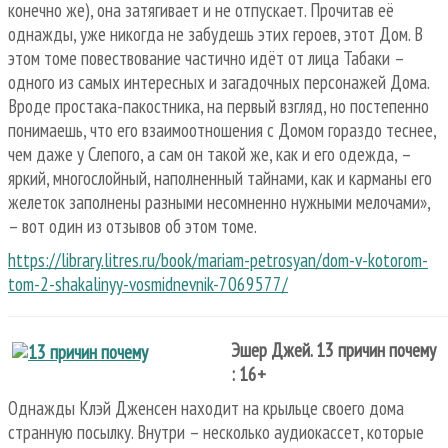
конечно же), она затягивает и не отпускает. Прочитав её
однажды, уже никогда не забудешь этих героев, этот Дом. В
этом томе повествование частично идёт от лица Табаки –
одного из самых интересных и загадочных персонажей Дома.
Вроде простака-пакостника, на первый взгляд, но постепенно
понимаешь, что его взаимоотношения с Домом гораздо теснее,
чем даже у Слепого, а сам он такой же, как и его одежда, –
яркий, многослойный, наполненный тайнами, как и карманы его
желеток заполнены разными несомненно нужными мелочами»,
– вот один из отзывов об этом томе.
https://library.litres.ru/book/mariam-petrosyan/dom-v-kotorom-
tom-2-shakalinyy-vosmidnevnik-7069577/
Эшер Джей. 13 причин почему
: 16+
Однажды Клэй Дженсен находит на крыльце своего дома
странную посылку. Внутри – несколько аудиокассет, которые