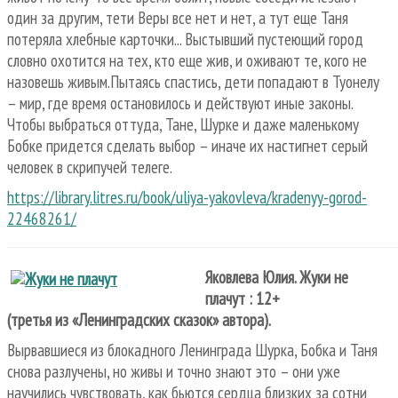
один за другим, тети Веры все нет и нет, а тут еще Таня
потеряла хлебные карточки... Выстывший пустеющий город
словно охотится на тех, кто еще жив, и оживают те, кого не
назовешь живым.Пытаясь спастись, дети попадают в Туонелу
– мир, где время остановилось и действуют иные законы.
Чтобы выбраться оттуда, Тане, Шурке и даже маленькому
Бобке придется сделать выбор – иначе их настигнет серый
человек в скрипучей телеге.
https://library.litres.ru/book/uliya-yakovleva/kradenyy-gorod-
22468261/
Яковлева Юлия. Жуки не
плачут : 12+
(третья из «Ленинградских сказок» автора).
Вырвавшиеся из блокадного Ленинграда Шурка, Бобка и Таня
снова разлучены, но живы и точно знают это – они уже
научились чувствовать, как бьются сердца близких за сотни