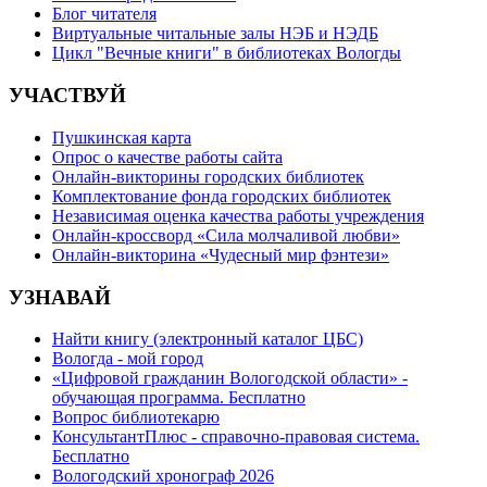
Блог читателя
Виртуальные читальные залы НЭБ и НЭДБ
Цикл "Вечные книги" в библиотеках Вологды
УЧАСТВУЙ
Пушкинская карта
Опрос о качестве работы сайта
Онлайн-викторины городских библиотек
Комплектование фонда городских библиотек
Независимая оценка качества работы учреждения
Онлайн-кроссворд «Сила молчаливой любви»
Онлайн-викторина «Чудесный мир фэнтези»
УЗНАВАЙ
Найти книгу (электронный каталог ЦБС)
Вологда - мой город
«Цифровой гражданин Вологодской области» -
обучающая программа. Бесплатно
Вопрос библиотекарю
КонсультантПлюс - справочно-правовая система.
Бесплатно
Вологодский хронограф 2026