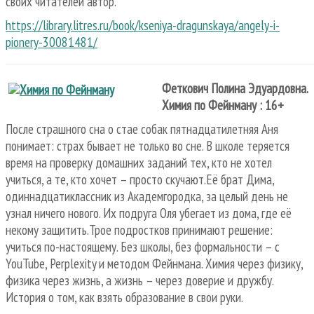
своих читателей автор.
https://library.litres.ru/book/kseniya-dragunskaya/angely-i-
pionery-30081481/
Феткович Полина Эдуардовна.
Химия по Фейнману : 16+
После страшного сна о стае собак пятнадцатилетняя Аня
понимает: страх бывает не только во сне. В школе теряется
время на проверку домашних заданий тех, кто не хотел
учиться, а те, кто хочет – просто скучают.Её брат Дима,
одиннадцатиклассник из Академгородка, за целый день не
узнал ничего нового. Их подруга Оля убегает из дома, где её
некому защитить.Трое подростков принимают решение:
учиться по-настоящему. Без школы, без формальности – с
YouTube, Perplexity и методом Фейнмана. Химия через физику,
физика через жизнь, а жизнь – через доверие и дружбу.
История о том, как взять образование в свои руки.