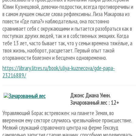
Юлии Кузнецовой, девочки-подростки, всегда противоречивы и
в самом лучшем смысле слова рефлексивны. Лиза Макарова из
повести «Где папа?» наблюдательна, она постоянно
сравнивает себя с окружающими и пытается разобраться как в
поступках других людей, так и в собственных эмоциях. Когда
тебе 13 лет, часто бывает так, что у семьи времена тяжёлые, а
твоя жизнь, наоборот, расцветает. Первый опыт такой
оторванности болезнен и бесценен одновременно.
https://library.litres.ru/book/uliya-kuznecova/gde-papa-
23216889/
Джонс Диана Уинн.
Зачарованный лес : 12+
Управляющий Борас встревожен: на планете Земля, во
вверенном ему секторе случилось чрезвычайное происшествие.
Мелкий служащий справочного центра на ферме Гексвуд
самовольно запустил старую машину, способную моделировать