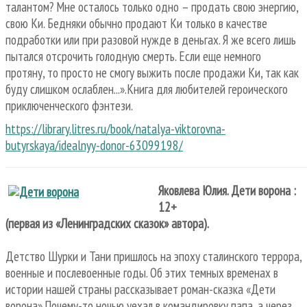
талантом? Мне осталось только одно – продать свою энергию,
свою Ки. Бедняки обычно продают Ки только в качестве
подработки или при разовой нужде в деньгах. Я же всего лишь
пытался отсрочить голодную смерть. Если еще немного
протяну, то просто не смогу выжить после продажи Ки, так как
буду слишком ослаблен...».Книга для любителей героического
приключенческого фэнтези.
https://library.litres.ru/book/natalya-viktorovna-
butyrskaya/idealnyy-donor-63099198/
Яковлева Юлия. Дети ворона :
12+
(первая из «Ленинградских сказок» автора).
Детство Шурки и Тани пришлось на эпоху сталинского террора,
военные и послевоенные годы. Об этих темных временах в
истории нашей страны рассказывает роман-сказка «Дети
ворона».Почему-то ночью уехал в командировку папа, а через