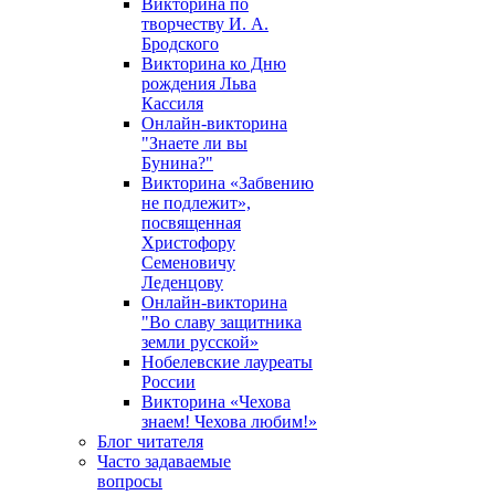
Викторина по
творчеству И. А.
Бродского
Викторина ко Дню
рождения Льва
Кассиля
Онлайн-викторина
"Знаете ли вы
Бунина?"
Викторина «Забвению
не подлежит»,
посвященная
Христофору
Семеновичу
Леденцову
Онлайн-викторина
"Во славу защитника
земли русской»
Нобелевские лауреаты
России
Викторина «Чехова
знаем! Чехова любим!»
Блог читателя
Часто задаваемые
вопросы