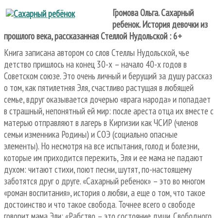
Громова Ольга. Сахарный
ребенок. История девочки из
прошлого века, рассказанная Стеллой Нудольской : 6+
Книга записана автором со слов Стеллы Нудольской, чье
детство пришлось на конец 30-х – начало 40-х годов в
Советском союзе. Это очень личный и берущий за душу рассказ
о том, как пятилетняя Эля, счастливо растущая в любящей
семье, вдруг оказывается дочерью «врага народа» и попадает
в страшный, непонятный ей мир: после ареста отца их вместе с
матерью отправляют в лагерь в Киргизии как ЧСИР (членов
семьи изменника Родины) и СОЭ (социально опасные
элементы). Но несмотря на все испытания, голод и болезни,
которые им приходится пережить, Эля и ее мама не падают
духом: читают стихи, поют песни, шутят, по-настоящему
заботятся друг о друге. «Сахарный ребенок» – это во многом
«роман воспитания», история о любви, а еще о том, что такое
достоинство и что такое свобода. Точнее всего о свободе
говорит мама Эли: «Рабство – это состояние души. Свободного