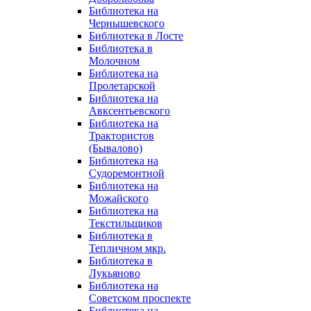
Библиотека на
Чернышевского
Библиотека в Лосте
Библиотека в
Молочном
Библиотека на
Пролетарской
Библиотека на
Авксентьевского
Библиотека на
Трактористов
(Бывалово)
Библиотека на
Судоремонтной
Библиотека на
Можайского
Библиотека на
Текстильщиков
Библиотека в
Тепличном мкр.
Библиотека в
Лукьяново
Библиотека на
Советском проспекте
Библиотека на