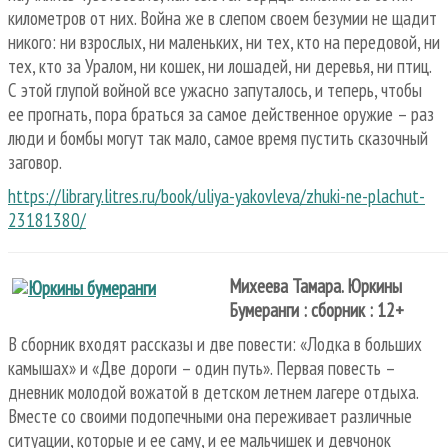
километров от них. Война же в слепом своем безумии не щадит
никого: ни взрослых, ни маленьких, ни тех, кто на передовой, ни
тех, кто за Уралом, ни кошек, ни лошадей, ни деревья, ни птиц.
С этой глупой войной все ужасно запуталось, и теперь, чтобы
ее прогнать, пора браться за самое действенное оружие – раз
люди и бомбы могут так мало, самое время пустить сказочный
заговор.
https://library.litres.ru/book/uliya-yakovleva/zhuki-ne-plachut-
23181380/
Михеева Тамара. Юркины
Бумеранги : сборник : 12+
В сборник входят рассказы и две повести: «Лодка в больших
камышах» и «Две дороги – один путь». Первая повесть –
дневник молодой вожатой в детском летнем лагере отдыха.
Вместе со своими подопечными она переживает различные
ситуации, которые и ее саму, и ее мальчишек и девчонок