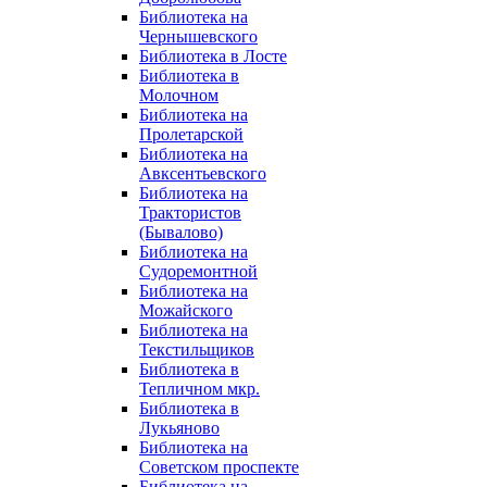
Библиотека на
Чернышевского
Библиотека в Лосте
Библиотека в
Молочном
Библиотека на
Пролетарской
Библиотека на
Авксентьевского
Библиотека на
Трактористов
(Бывалово)
Библиотека на
Судоремонтной
Библиотека на
Можайского
Библиотека на
Текстильщиков
Библиотека в
Тепличном мкр.
Библиотека в
Лукьяново
Библиотека на
Советском проспекте
Библиотека на