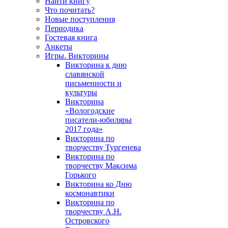
Найти книгу
Что почитать?
Новые поступления
Периодика
Гостевая книга
Анкеты
Игры. Викторины
Викторина к дню
славянской
письменности и
культуры
Викторина
«Вологодские
писатели-юбиляры
2017 года»
Викторина по
творчеству Тургенева
Викторина по
творчеству Максима
Горького
Викторина ко Дню
космонавтики
Викторина по
творчеству А.Н.
Островского