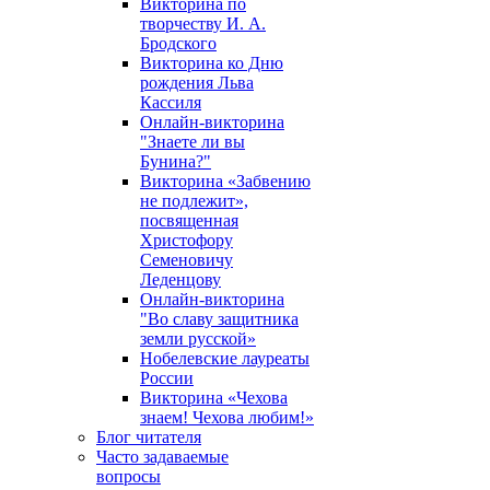
Викторина по
творчеству И. А.
Бродского
Викторина ко Дню
рождения Льва
Кассиля
Онлайн-викторина
"Знаете ли вы
Бунина?"
Викторина «Забвению
не подлежит»,
посвященная
Христофору
Семеновичу
Леденцову
Онлайн-викторина
"Во славу защитника
земли русской»
Нобелевские лауреаты
России
Викторина «Чехова
знаем! Чехова любим!»
Блог читателя
Часто задаваемые
вопросы