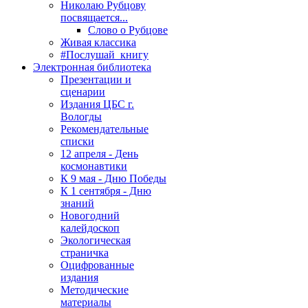
Николаю Рубцову
посвящается...
Слово о Рубцове
Живая классика
#Послушай_книгу
Электронная библиотека
Презентации и
сценарии
Издания ЦБС г.
Вологды
Рекомендательные
списки
12 апреля - День
космонавтики
К 9 мая - Дню Победы
К 1 сентября - Дню
знаний
Новогодний
калейдоскоп
Экологическая
страничка
Оцифрованные
издания
Методические
материалы