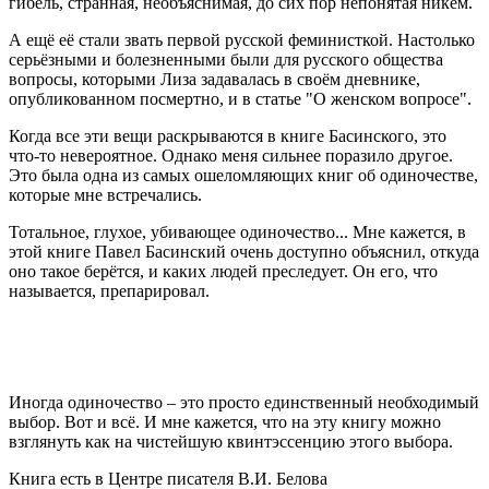
гибель, странная, необъяснимая, до сих пор непонятая никем.
А ещё её стали звать первой русской феминисткой. Настолько
серьёзными и болезненными были для русского общества
вопросы, которыми Лиза задавалась в своём дневнике,
опубликованном посмертно, и в статье "О женском вопросе".
Когда все эти вещи раскрываются в книге Басинского, это
что-то невероятное. Однако меня сильнее поразило другое.
Это была одна из самых ошеломляющих книг об одиночестве,
которые мне встречались.
Тотальное, глухое, убивающее одиночество... Мне кажется, в
этой книге Павел Басинский очень доступно объяснил, откуда
оно такое берётся, и каких людей преследует. Он его, что
называется, препарировал.
Иногда одиночество – это просто единственный необходимый
выбор. Вот и всё. И мне кажется, что на эту книгу можно
взглянуть как на чистейшую квинтэссенцию этого выбора.
Книга есть в Центре писателя В.И. Белова