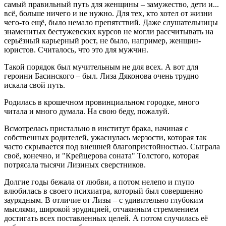
самый правильный путь для женщины – замужество, дети и...
всё, больше ничего и не нужно. Для тех, кто хотел от жизни
чего-то ещё, было немало препятствий. Даже слушательницы
знаменитых бестужевских курсов не могли рассчитывать на
серьёзный карьерный рост, не было, например, женщин-
юристов. Считалось, что это для мужчин.
Такой порядок был мучительным не для всех. А вот для
героини Басинского – был. Лиза Дяконова очень трудно
искала свой путь.
Родилась в крошечном провинциальном городке, много
читала и много думала. На свою беду, пожалуй.
Всмотрелась пристально в институт брака, начиная с
собственных родителей, ужаснулась мерзости, которая так
часто скрывается под внешней благопристойностью. Сыграла
своё, конечно, и "Крейцерова соната" Толстого, которая
потрясала тысячи Лизиных сверстников.
Долгие годы бежала от любви, а потом нелепо и глупо
влюбилась в своего психиатра, который был совершенно
заурядным. В отличие от Лизы – с удивительно глубоким
мыслями, широкой эрудицией, отчаянным стремлением
достигать всех поставленных целей. А потом случилась её