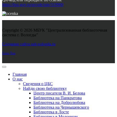
https://bus.gov.ru/qrcode/rate/319900
Copyright © 2026 МБУК "Централизованная библиотечная
система г. Вологды"
Joomla! 3 Templates
Создание сайта sait-vologda.ru
Goto Top
Главная
О нас
Сведения о ЦБС
Найди свою библиотеку
Центр писателя В. И. Белова
Библиотека на Панкратова
Библиотека на Добролюбова
Библиотека на Чернышевского
Библиотека в Лосте
Библиотека в Молочном