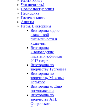
Найти книгу
Что почитать?
Новые поступления
Периодика
Гостевая книга
Анкеты
Игры. Викторины
Викторина к дню
славянской
письменности и
культуры
Викторина
«Вологодские
писатели-юбиляры
2017 года»
Викторина по
творчеству Тургенева
Викторина по
творчеству Максима
Горького
Викторина ко Дню
космонавтики
Викторина по
творчеству А.Н.
Островского