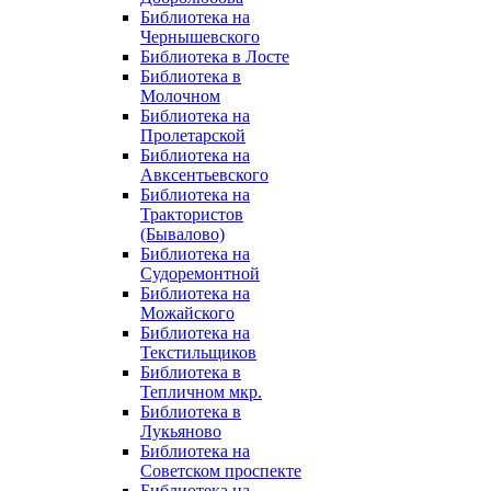
Библиотека на
Чернышевского
Библиотека в Лосте
Библиотека в
Молочном
Библиотека на
Пролетарской
Библиотека на
Авксентьевского
Библиотека на
Трактористов
(Бывалово)
Библиотека на
Судоремонтной
Библиотека на
Можайского
Библиотека на
Текстильщиков
Библиотека в
Тепличном мкр.
Библиотека в
Лукьяново
Библиотека на
Советском проспекте
Библиотека на