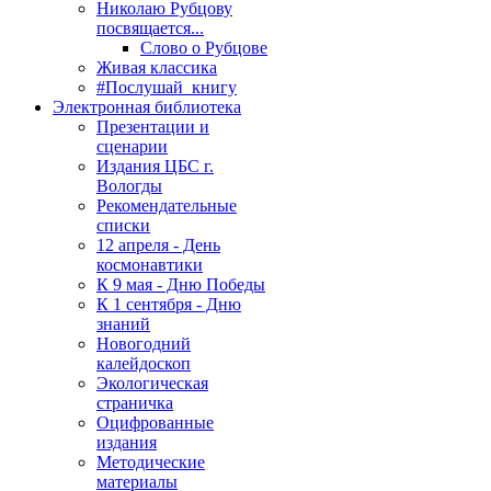
Николаю Рубцову
посвящается...
Слово о Рубцове
Живая классика
#Послушай_книгу
Электронная библиотека
Презентации и
сценарии
Издания ЦБС г.
Вологды
Рекомендательные
списки
12 апреля - День
космонавтики
К 9 мая - Дню Победы
К 1 сентября - Дню
знаний
Новогодний
калейдоскоп
Экологическая
страничка
Оцифрованные
издания
Методические
материалы