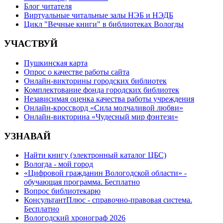
Блог читателя
Виртуальные читальные залы НЭБ и НЭДБ
Цикл "Вечные книги" в библиотеках Вологды
УЧАСТВУЙ
Пушкинская карта
Опрос о качестве работы сайта
Онлайн-викторины городских библиотек
Комплектование фонда городских библиотек
Независимая оценка качества работы учреждения
Онлайн-кроссворд «Сила молчаливой любви»
Онлайн-викторина «Чудесный мир фэнтези»
УЗНАВАЙ
Найти книгу (электронный каталог ЦБС)
Вологда - мой город
«Цифровой гражданин Вологодской области» -
обучающая программа. Бесплатно
Вопрос библиотекарю
КонсультантПлюс - справочно-правовая система.
Бесплатно
Вологодский хронограф 2026