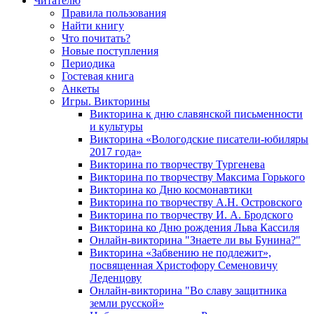
Читателю
Правила пользования
Найти книгу
Что почитать?
Новые поступления
Периодика
Гостевая книга
Анкеты
Игры. Викторины
Викторина к дню славянской письменности
и культуры
Викторина «Вологодские писатели-юбиляры
2017 года»
Викторина по творчеству Тургенева
Викторина по творчеству Максима Горького
Викторина ко Дню космонавтики
Викторина по творчеству А.Н. Островского
Викторина по творчеству И. А. Бродского
Викторина ко Дню рождения Льва Кассиля
Онлайн-викторина "Знаете ли вы Бунина?"
Викторина «Забвению не подлежит»,
посвященная Христофору Семеновичу
Леденцову
Онлайн-викторина "Во славу защитника
земли русской»