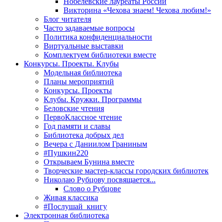
Нобелевские лауреаты России
Викторина «Чехова знаем! Чехова любим!»
Блог читателя
Часто задаваемые вопросы
Политика конфиденциальности
Виртуальные выставки
Комплектуем библиотеки вместе
Конкурсы. Проекты. Клубы
Модельная библиотека
Планы мероприятий
Конкурсы. Проекты
Клубы. Кружки. Программы
Беловские чтения
ПервоКлассное чтение
Год памяти и славы
Библиотека добрых дел
Вечера с Даниилом Граниным
#Пушкин220
Открываем Бунина вместе
Творческие мастер-классы городских библиотек
Николаю Рубцову посвящается...
Слово о Рубцове
Живая классика
#Послушай_книгу
Электронная библиотека