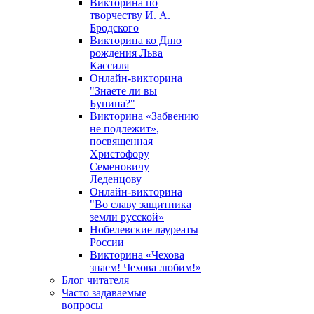
Викторина по
творчеству И. А.
Бродского
Викторина ко Дню
рождения Льва
Кассиля
Онлайн-викторина
"Знаете ли вы
Бунина?"
Викторина «Забвению
не подлежит»,
посвященная
Христофору
Семеновичу
Леденцову
Онлайн-викторина
"Во славу защитника
земли русской»
Нобелевские лауреаты
России
Викторина «Чехова
знаем! Чехова любим!»
Блог читателя
Часто задаваемые
вопросы