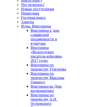
Найти книгу
Что почитать?
Новые поступления
Периодика
Гостевая книга
Анкеты
Игры. Викторины
Викторина к дню
славянской
письменности и
культуры
Викторина
«Вологодские
писатели-юбиляры
2017 года»
Викторина по
творчеству Тургенева
Викторина по
творчеству Максима
Горького
Викторина ко Дню
космонавтики
Викторина по
творчеству А.Н.
Островского