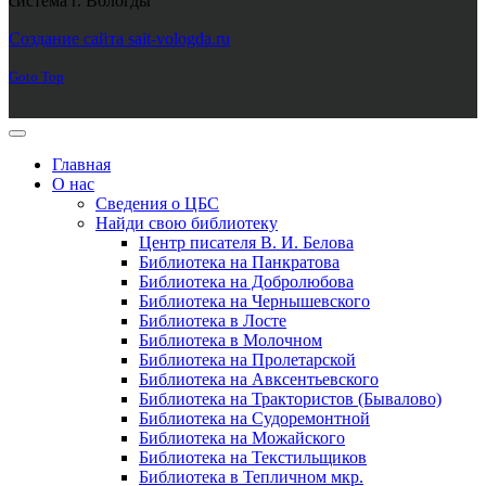
система г. Вологды"
Joomla! 3 Templates
Создание сайта sait-vologda.ru
Goto Top
Главная
О нас
Сведения о ЦБС
Найди свою библиотеку
Центр писателя В. И. Белова
Библиотека на Панкратова
Библиотека на Добролюбова
Библиотека на Чернышевского
Библиотека в Лосте
Библиотека в Молочном
Библиотека на Пролетарской
Библиотека на Авксентьевского
Библиотека на Трактористов (Бывалово)
Библиотека на Судоремонтной
Библиотека на Можайского
Библиотека на Текстильщиков
Библиотека в Тепличном мкр.