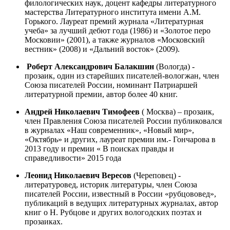
филологических наук, доцент кафедры литературного
мастерства Литературного института имени А.М.
Горького. Лауреат премий журнала «Литературная
учеба» за лучший дебют года (1986) и «Золотое перо
Московии» (2001), а также журналов «Московский
вестник» (2008) и «Дальний восток» (2009).
Роберт Александрович Балакшин
(Вологда) -
прозаик, один из старейших писателей-вологжан, член
Союза писателей России, номинант Патриаршей
литературной премии, автор более 40 книг.
Андрей Николаевич Тимофеев
( Москва) – прозаик,
член Правления Союза писателей России публиковался
в журналах «Наш современник», «Новый мир»,
«Октябрь» и других, лауреат премии им.- Гончарова в
2013 году и премии « В поисках правды и
справедливости» 2015 года
Леонид Николаевич Вересов
(Череповец) -
литературовед, историк литературы, член Союза
писателей России, известный в России «рубцововед»,
публикаций в ведущих литературных журналах, автор
книг о Н. Рубцове и других вологодских поэтах и
прозаиках.