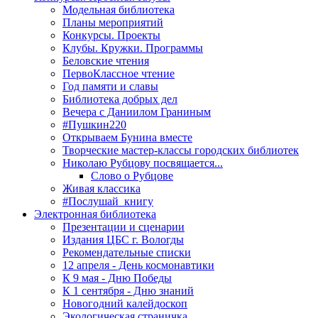
Модельная библиотека
Планы мероприятий
Конкурсы. Проекты
Клубы. Кружки. Программы
Беловские чтения
ПервоКлассное чтение
Год памяти и славы
Библиотека добрых дел
Вечера с Даниилом Граниным
#Пушкин220
Открываем Бунина вместе
Творческие мастер-классы городских библиотек
Николаю Рубцову посвящается...
Слово о Рубцове
Живая классика
#Послушай_книгу
Электронная библиотека
Презентации и сценарии
Издания ЦБС г. Вологды
Рекомендательные списки
12 апреля - День космонавтики
К 9 мая - Дню Победы
К 1 сентября - Дню знаний
Новогодний калейдоскоп
Экологическая страничка