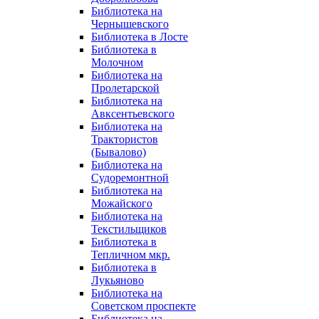
Библиотека на
Чернышевского
Библиотека в Лосте
Библиотека в
Молочном
Библиотека на
Пролетарской
Библиотека на
Авксентьевского
Библиотека на
Трактористов
(Бывалово)
Библиотека на
Судоремонтной
Библиотека на
Можайского
Библиотека на
Текстильщиков
Библиотека в
Тепличном мкр.
Библиотека в
Лукьяново
Библиотека на
Советском проспекте
Библиотека на