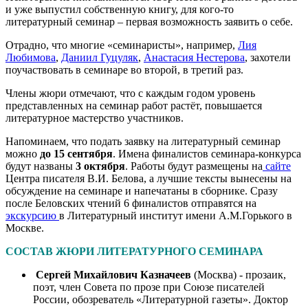
и уже выпустил собственную книгу, для кого-то
литературный семинар – первая возможность заявить о себе.
Отрадно, что многие «семинаристы», например,
Лия
Любимова
,
Даниил Гуцуляк
,
Анастасия Нестерова
, захотели
поучаствовать в семинаре во второй, в третий раз.
Члены жюри отмечают, что с каждым годом уровень
представленных на семинар работ растёт, повышается
литературное мастерство участников.
Напоминаем, что подать заявку на литературный семинар
можно
до 15 сентября
. Имена финалистов семинара-конкурса
будут названы
3 октября
. Работы будут размещены на
сайте
Центра писателя В.И. Белова, а лучшие тексты вынесены на
обсуждение на семинаре и напечатаны в сборнике. Сразу
после Беловских чтений 6 финалистов отправятся на
экскурсию
в Литературный институт имени А.М.Горького в
Москве.
СОСТАВ ЖЮРИ ЛИТЕРАТУРНОГО СЕМИНАРА
Сергей Михайлович Казначеев
(Москва) - прозаик,
поэт, член Совета по прозе при Союзе писателей
России, обозреватель «Литературной газеты». Доктор