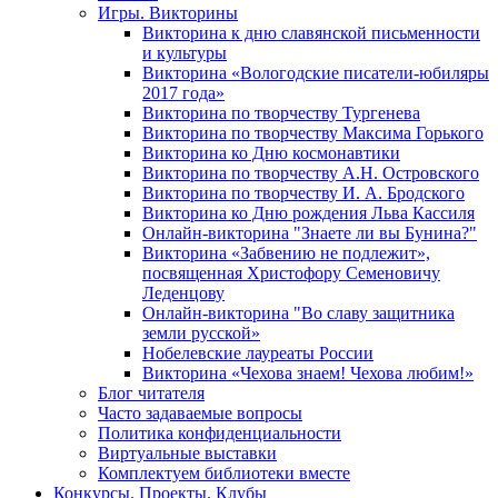
Игры. Викторины
Викторина к дню славянской письменности
и культуры
Викторина «Вологодские писатели-юбиляры
2017 года»
Викторина по творчеству Тургенева
Викторина по творчеству Максима Горького
Викторина ко Дню космонавтики
Викторина по творчеству А.Н. Островского
Викторина по творчеству И. А. Бродского
Викторина ко Дню рождения Льва Кассиля
Онлайн-викторина "Знаете ли вы Бунина?"
Викторина «Забвению не подлежит»,
посвященная Христофору Семеновичу
Леденцову
Онлайн-викторина "Во славу защитника
земли русской»
Нобелевские лауреаты России
Викторина «Чехова знаем! Чехова любим!»
Блог читателя
Часто задаваемые вопросы
Политика конфиденциальности
Виртуальные выставки
Комплектуем библиотеки вместе
Конкурсы. Проекты. Клубы