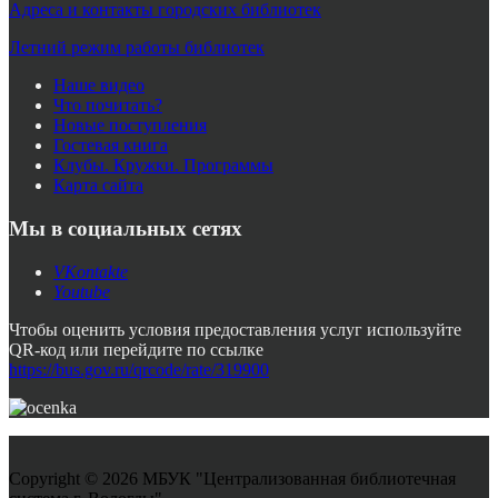
Адреса и контакты городских библиотек
Летний режим работы библиотек
Наше видео
Что почитать?
Новые поступления
Гостевая книга
Клубы. Кружки. Программы
Карта сайта
Мы в социальных сетях
VKontakte
Youtube
Чтобы оценить условия предоставления услуг используйте
QR-код или перейдите по ссылке
https://bus.gov.ru/qrcode/rate/319900
Copyright © 2026 МБУК "Централизованная библиотечная