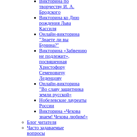
Викторина по
творчеству И. А.
Бродского
Викторина ко Дню
рождения Льва
Кассиля
Онлайн-викторина
"Знаете ли вы
Бунина?"
Викторина «Забвению
не подлежит»,
посвященная
Христофору
Семеновичу
Леденцову
Онлайн-викторина
"Во славу защитника
земли русской»
Нобелевские лауреаты
России
Викторина «Чехова
знаем! Чехова любим!»
Блог читателя
Часто задаваемые
вопросы