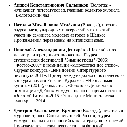
Андрей Константинович Сальников
(Вологда) -
журналист, литературовед, главный редактор журнала
«Вологодский лад».
Наталья Михайловна Мелёхина
(Вологда), прозаик,
лауреат международных и всероссийских премий,
участник семинара молодых авторов в Шанхае.
Произведения переведены на китайский язык.
Николай Александрович Дегтярёв
(Шексна) - поэт,
магистр литературного творчества. Лауреат
студенческих фестивалей "Зимние грезы" (2006),
"Фестос-2007" в номинации «художественное слово».
Лауреат конкурса «День поэзии Литературного
института-2011». Призер международного поэтического
конкурса памяти Евгения Курдакова «Неопалимая
купина» (2015), обладатель «Золотого Диплома» в
номинации «Дебют» международного форума искусств
«Золотой Витязь»-2015. Стипендиат Министерства
культуры – 2014
Дмитрий Анатольевич Ермаков
(Вологда), писатель и
журналист, член Союза писателей России, лауреат
международных и всероссийских литературных премий.
Произведения автора переведены на финский,