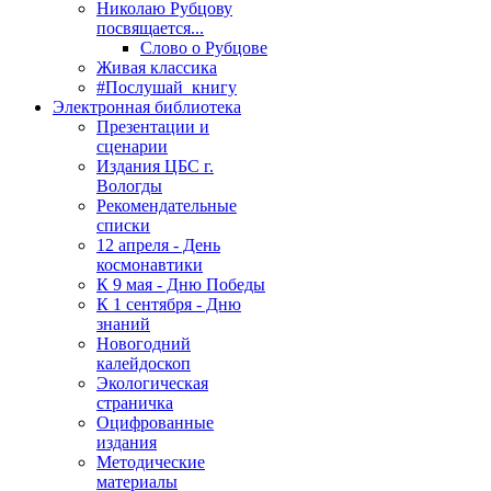
Николаю Рубцову
посвящается...
Слово о Рубцове
Живая классика
#Послушай_книгу
Электронная библиотека
Презентации и
сценарии
Издания ЦБС г.
Вологды
Рекомендательные
списки
12 апреля - День
космонавтики
К 9 мая - Дню Победы
К 1 сентября - Дню
знаний
Новогодний
калейдоскоп
Экологическая
страничка
Оцифрованные
издания
Методические
материалы