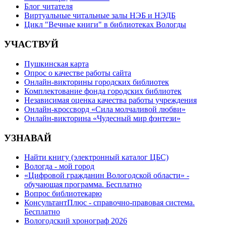
Блог читателя
Виртуальные читальные залы НЭБ и НЭДБ
Цикл "Вечные книги" в библиотеках Вологды
УЧАСТВУЙ
Пушкинская карта
Опрос о качестве работы сайта
Онлайн-викторины городских библиотек
Комплектование фонда городских библиотек
Независимая оценка качества работы учреждения
Онлайн-кроссворд «Сила молчаливой любви»
Онлайн-викторина «Чудесный мир фэнтези»
УЗНАВАЙ
Найти книгу (электронный каталог ЦБС)
Вологда - мой город
«Цифровой гражданин Вологодской области» -
обучающая программа. Бесплатно
Вопрос библиотекарю
КонсультантПлюс - справочно-правовая система.
Бесплатно
Вологодский хронограф 2026