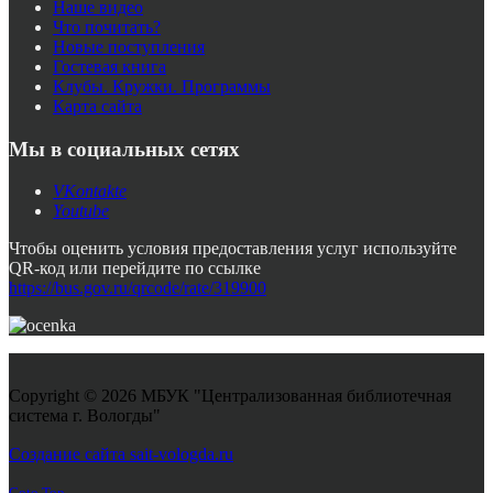
Наше видео
Что почитать?
Новые поступления
Гостевая книга
Клубы. Кружки. Программы
Карта сайта
Мы в социальных сетях
VKontakte
Youtube
Чтобы оценить условия предоставления услуг используйте
QR-код или перейдите по ссылке
https://bus.gov.ru/qrcode/rate/319900
Copyright © 2026 МБУК "Централизованная библиотечная
система г. Вологды"
Joomla! 3 Templates
Создание сайта sait-vologda.ru
Goto Top