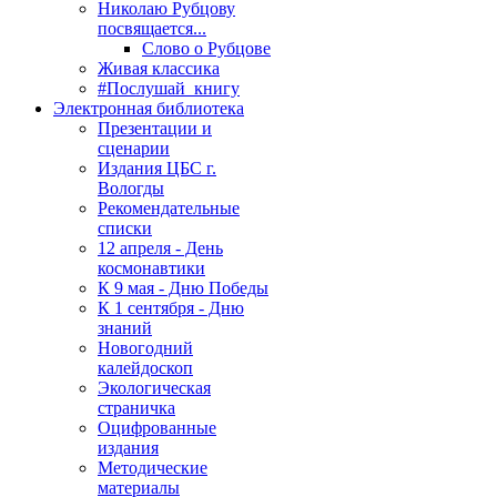
Николаю Рубцову
посвящается...
Слово о Рубцове
Живая классика
#Послушай_книгу
Электронная библиотека
Презентации и
сценарии
Издания ЦБС г.
Вологды
Рекомендательные
списки
12 апреля - День
космонавтики
К 9 мая - Дню Победы
К 1 сентября - Дню
знаний
Новогодний
калейдоскоп
Экологическая
страничка
Оцифрованные
издания
Методические
материалы