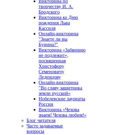
Викторина по
творчеству И. А.
Бродского
Викторина ко Дню
рождения Льва
Кассиля
Онлайн-викторина
"Знаете ли вы
Бунина?"
Викторина «Забвению
не подлежит»,
посвященная
Христофору
Семеновичу
Леденцову
Онлайн-викторина
"Во славу защитника
земли русской»
Нобелевские лауреаты
России
Викторина «Чехова
знаем! Чехова любим!»
Блог читателя
Часто задаваемые
вопросы