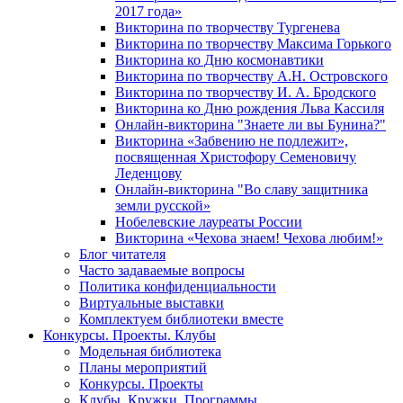
2017 года»
Викторина по творчеству Тургенева
Викторина по творчеству Максима Горького
Викторина ко Дню космонавтики
Викторина по творчеству А.Н. Островского
Викторина по творчеству И. А. Бродского
Викторина ко Дню рождения Льва Кассиля
Онлайн-викторина "Знаете ли вы Бунина?"
Викторина «Забвению не подлежит»,
посвященная Христофору Семеновичу
Леденцову
Онлайн-викторина "Во славу защитника
земли русской»
Нобелевские лауреаты России
Викторина «Чехова знаем! Чехова любим!»
Блог читателя
Часто задаваемые вопросы
Политика конфиденциальности
Виртуальные выставки
Комплектуем библиотеки вместе
Конкурсы. Проекты. Клубы
Модельная библиотека
Планы мероприятий
Конкурсы. Проекты
Клубы. Кружки. Программы