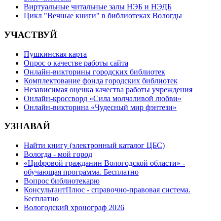
Виртуальные читальные залы НЭБ и НЭДБ
Цикл "Вечные книги" в библиотеках Вологды
УЧАСТВУЙ
Пушкинская карта
Опрос о качестве работы сайта
Онлайн-викторины городских библиотек
Комплектование фонда городских библиотек
Независимая оценка качества работы учреждения
Онлайн-кроссворд «Сила молчаливой любви»
Онлайн-викторина «Чудесный мир фэнтези»
УЗНАВАЙ
Найти книгу (электронный каталог ЦБС)
Вологда - мой город
«Цифровой гражданин Вологодской области» -
обучающая программа. Бесплатно
Вопрос библиотекарю
КонсультантПлюс - справочно-правовая система.
Бесплатно
Вологодский хронограф 2026