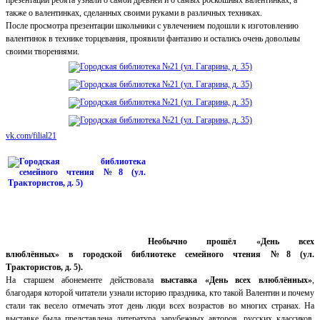
презентации ребята узнали о самой древней и о самых роскошных валентинках, а
также о валентинках, сделанных своими руками в различных техниках.
После просмотра презентации школьники с увлечением подошли к изготовлению
валентинок в технике торцевания, проявили фантазию и остались очень довольны
своими творениями.
vk.com/filial21
Необычно прошёл «День всех
влюблённых» в городской библиотеке семейного чтения №8 (ул.
Трактористов, д. 5).
На старшем абонементе действовала
выставка «День всех влюблённых»
,
благодаря которой читатели узнали историю праздника, кто такой Валентин и почему
стали так весело отмечать этот день люди всех возрастов во многих странах. На
выставке была представлена литература зарубежных авторов, русских классиков,