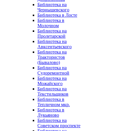
Библиотека на
Чернышевского
Библиотека в Лосте
Библиотека в
Молочном
Библиотека на
Пролетарской
Библиотека на
Авксентьевского
Библиотека на
Трактористов
(Бывалово)
Библиотека на
Судоремонтной
Библиотека на
Можайского
Библиотека на
Текстильщиков
Библиотека в
Тепличном мкр.
Библиотека в
Лукьяново
Библиотека на
Советском проспекте
Библиотека на