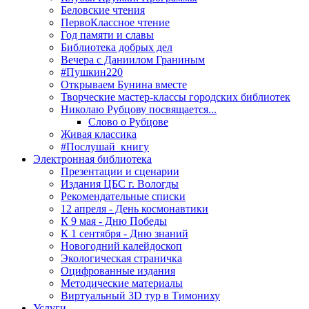
Беловские чтения
ПервоКлассное чтение
Год памяти и славы
Библиотека добрых дел
Вечера с Даниилом Граниным
#Пушкин220
Открываем Бунина вместе
Творческие мастер-классы городских библиотек
Николаю Рубцову посвящается...
Слово о Рубцове
Живая классика
#Послушай_книгу
Электронная библиотека
Презентации и сценарии
Издания ЦБС г. Вологды
Рекомендательные списки
12 апреля - День космонавтики
К 9 мая - Дню Победы
К 1 сентября - Дню знаний
Новогодний калейдоскоп
Экологическая страничка
Оцифрованные издания
Методические материалы
Виртуальный 3D тур в Тимониху
Услуги