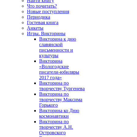
Найти книгу
Что почитать?
Новые поступления
Периодика
Гостевая книга
Анкеты
Игры. Викторины
Викторина к дню
славянской
письменности и
культуры
Викторина
«Вологодские
писатели-юбиляры
2017 года»
Викторина по
творчеству Тургенева
Викторина по
творчеству Максима
Горького
Викторина ко Дню
космонавтики
Викторина по
творчеству А.Н.
Островского