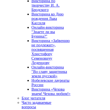
Викторина по
творчеству И. А.
Бродского
Викторина ко Дню
рождения Льва
Кассиля
Онлайн-викторина
"Знаете ли вы
Бунина?"
Викторина «Забвению
не подлежит»,
посвященная
Христофору
Семеновичу
Леденцову
Онлайн-викторина
"Во славу защитника
земли русской»
Нобелевские лауреаты
России
Викторина «Чехова
знаем! Чехова любим!»
Блог читателя
Часто задаваемые
вопросы