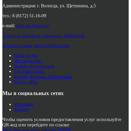
Администрация: г. Вологда, ул. Щетинина, д.5
тел.: 8 (8172) 51-16-09
e-mail:
adm-cbs@mail.ru
Адреса и контакты городских библиотек
Летний режим работы библиотек
Наше видео
Что почитать?
Новые поступления
Гостевая книга
Клубы. Кружки. Программы
Карта сайта
Мы в социальных сетях
VKontakte
Youtube
Чтобы оценить условия предоставления услуг используйте
QR-код или перейдите по ссылке
https://bus.gov.ru/qrcode/rate/319900