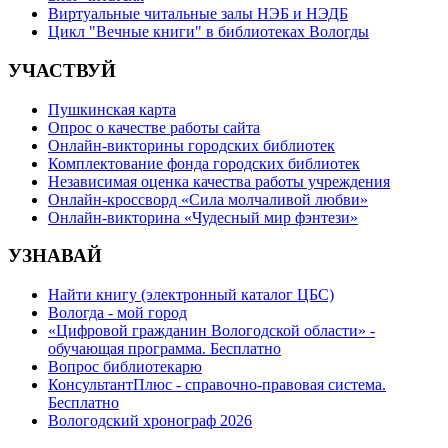
Виртуальные читальные залы НЭБ и НЭДБ
Цикл "Вечные книги" в библиотеках Вологды
УЧАСТВУЙ
Пушкинская карта
Опрос о качестве работы сайта
Онлайн-викторины городских библиотек
Комплектование фонда городских библиотек
Независимая оценка качества работы учреждения
Онлайн-кроссворд «Сила молчаливой любви»
Онлайн-викторина «Чудесный мир фэнтези»
УЗНАВАЙ
Найти книгу (электронный каталог ЦБС)
Вологда - мой город
«Цифровой гражданин Вологодской области» -
обучающая программа. Бесплатно
Вопрос библиотекарю
КонсультантПлюс - справочно-правовая система.
Бесплатно
Вологодский хронограф 2026