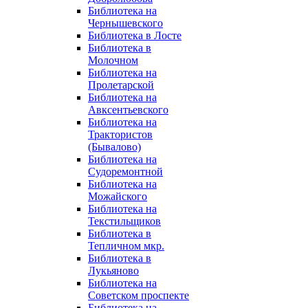
Библиотека на
Чернышевского
Библиотека в Лосте
Библиотека в
Молочном
Библиотека на
Пролетарской
Библиотека на
Авксентьевского
Библиотека на
Трактористов
(Бывалово)
Библиотека на
Судоремонтной
Библиотека на
Можайского
Библиотека на
Текстильщиков
Библиотека в
Тепличном мкр.
Библиотека в
Лукьяново
Библиотека на
Советском проспекте
Библиотека на