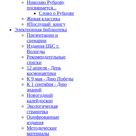
Николаю Рубцову
посвящается...
Слово о Рубцове
Живая классика
#Послушай_книгу
Электронная библиотека
Презентации и
сценарии
Издания ЦБС г.
Вологды
Рекомендательные
списки
12 апреля - День
космонавтики
К 9 мая - Дню Победы
К 1 сентября - Дню
знаний
Новогодний
калейдоскоп
Экологическая
страничка
Оцифрованные
издания
Методические
материалы