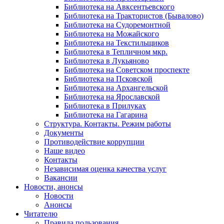
Библиотека на Авксентьевского
Библиотека на Трактористов (Бывалово)
Библиотека на Судоремонтной
Библиотека на Можайского
Библиотека на Текстильщиков
Библиотека в Тепличном мкр.
Библиотека в Лукьяново
Библиотека на Советском проспекте
Библиотека на Псковской
Библиотека на Архангельской
Библиотека на Ярославской
Библиотека в Прилуках
Библиотека на Гагарина
Структура. Контакты. Режим работы
Документы
Противодействие коррупции
Наше видео
Контакты
Независимая оценка качества услуг
Вакансии
Новости, анонсы
Новости
Анонсы
Читателю
Правила пользования