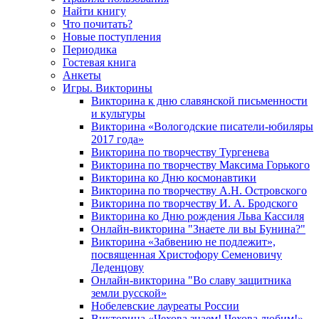
Найти книгу
Что почитать?
Новые поступления
Периодика
Гостевая книга
Анкеты
Игры. Викторины
Викторина к дню славянской письменности
и культуры
Викторина «Вологодские писатели-юбиляры
2017 года»
Викторина по творчеству Тургенева
Викторина по творчеству Максима Горького
Викторина ко Дню космонавтики
Викторина по творчеству А.Н. Островского
Викторина по творчеству И. А. Бродского
Викторина ко Дню рождения Льва Кассиля
Онлайн-викторина "Знаете ли вы Бунина?"
Викторина «Забвению не подлежит»,
посвященная Христофору Семеновичу
Леденцову
Онлайн-викторина "Во славу защитника
земли русской»
Нобелевские лауреаты России
Викторина «Чехова знаем! Чехова любим!»