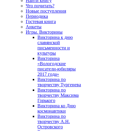
Найти книгу
Что почитать?
Новые поступления
Периодика
Гостевая книга
Анкеты
Игры. Викторины
Викторина к дню
славянской
письменности и
культуры
Викторина
«Вологодские
писатели-юбиляры
2017 года»
Викторина по
творчеству Тургенева
Викторина по
творчеству Максима
Горького
Викторина ко Дню
космонавтики
Викторина по
творчеству А.Н.
Островского