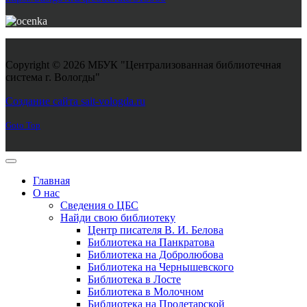
Copyright © 2026 МБУК "Централизованная библиотечная
система г. Вологды"
Joomla! 3 Templates
Создание сайта sait-vologda.ru
Goto Top
Главная
О нас
Сведения о ЦБС
Найди свою библиотеку
Центр писателя В. И. Белова
Библиотека на Панкратова
Библиотека на Добролюбова
Библиотека на Чернышевского
Библиотека в Лосте
Библиотека в Молочном
Библиотека на Пролетарской