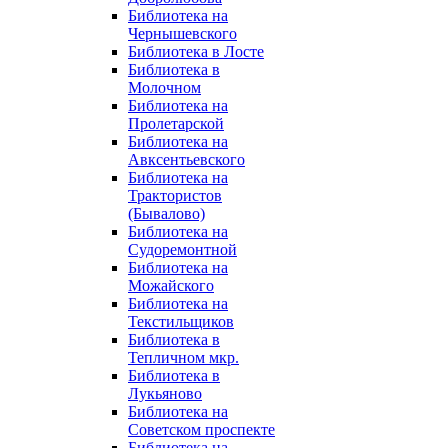
Библиотека на
Чернышевского
Библиотека в Лосте
Библиотека в
Молочном
Библиотека на
Пролетарской
Библиотека на
Авксентьевского
Библиотека на
Трактористов
(Бывалово)
Библиотека на
Судоремонтной
Библиотека на
Можайского
Библиотека на
Текстильщиков
Библиотека в
Тепличном мкр.
Библиотека в
Лукьяново
Библиотека на
Советском проспекте
Библиотека на