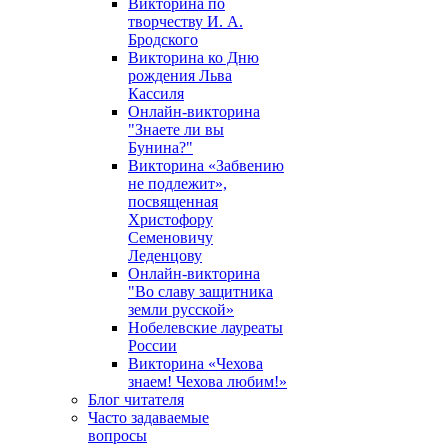
Викторина по
творчеству И. А.
Бродского
Викторина ко Дню
рождения Льва
Кассиля
Онлайн-викторина
"Знаете ли вы
Бунина?"
Викторина «Забвению
не подлежит»,
посвященная
Христофору
Семеновичу
Леденцову
Онлайн-викторина
"Во славу защитника
земли русской»
Нобелевские лауреаты
России
Викторина «Чехова
знаем! Чехова любим!»
Блог читателя
Часто задаваемые
вопросы