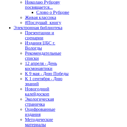
Николаю Рубцову
посвящается...
Слово о Рубцове
Живая классика
#Послушай_книгу
Электронная библиотека
Презентации и
сценарии
Издания ЦБС г.
Вологды
Рекомендательные
списки
12 апреля - День
космонавтики
К 9 мая - Дню Победы
К 1 сентября - Дню
знаний
Новогодний
калейдоскоп
Экологическая
страничка
Оцифрованные
издания
Методические
материалы