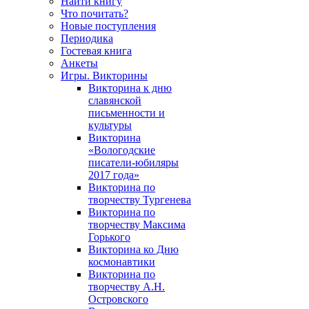
Найти книгу
Что почитать?
Новые поступления
Периодика
Гостевая книга
Анкеты
Игры. Викторины
Викторина к дню
славянской
письменности и
культуры
Викторина
«Вологодские
писатели-юбиляры
2017 года»
Викторина по
творчеству Тургенева
Викторина по
творчеству Максима
Горького
Викторина ко Дню
космонавтики
Викторина по
творчеству А.Н.
Островского