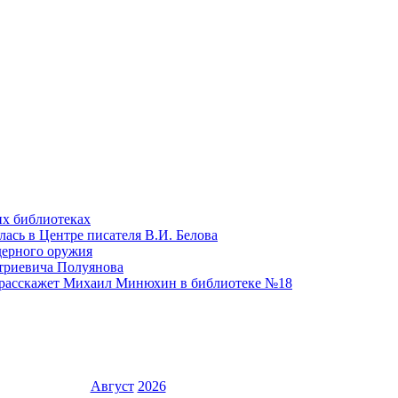
их библиотеках
ась в Центре писателя В.И. Белова
дерного оружия
триевича Полуянова
расскажет Михаил Минюхин в библиотеке №18
Август
2026