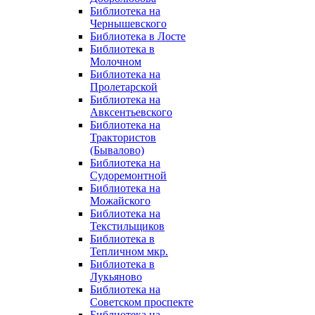
Библиотека на
Чернышевского
Библиотека в Лосте
Библиотека в
Молочном
Библиотека на
Пролетарской
Библиотека на
Авксентьевского
Библиотека на
Трактористов
(Бывалово)
Библиотека на
Судоремонтной
Библиотека на
Можайского
Библиотека на
Текстильщиков
Библиотека в
Тепличном мкр.
Библиотека в
Лукьяново
Библиотека на
Советском проспекте
Библиотека на