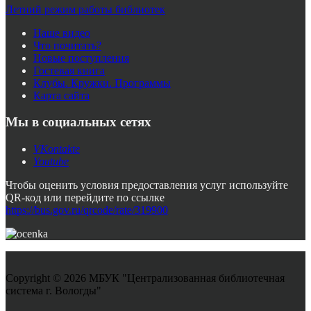
Летний режим работы библиотек
Наше видео
Что почитать?
Новые поступления
Гостевая книга
Клубы. Кружки. Программы
Карта сайта
Мы в социальных сетях
VKontakte
Youtube
Чтобы оценить условия предоставления услуг используйте
QR-код или перейдите по ссылке
https://bus.gov.ru/qrcode/rate/319900
Copyright © 2026 МБУК "Централизованная библиотечная
система г. Вологды"
Joomla! 3 Templates