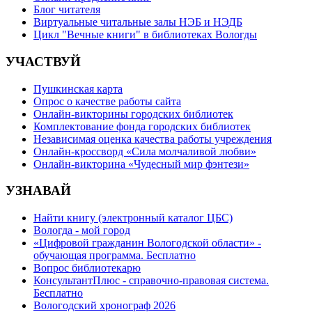
Блог читателя
Виртуальные читальные залы НЭБ и НЭДБ
Цикл "Вечные книги" в библиотеках Вологды
УЧАСТВУЙ
Пушкинская карта
Опрос о качестве работы сайта
Онлайн-викторины городских библиотек
Комплектование фонда городских библиотек
Независимая оценка качества работы учреждения
Онлайн-кроссворд «Сила молчаливой любви»
Онлайн-викторина «Чудесный мир фэнтези»
УЗНАВАЙ
Найти книгу (электронный каталог ЦБС)
Вологда - мой город
«Цифровой гражданин Вологодской области» -
обучающая программа. Бесплатно
Вопрос библиотекарю
КонсультантПлюс - справочно-правовая система.
Бесплатно
Вологодский хронограф 2026