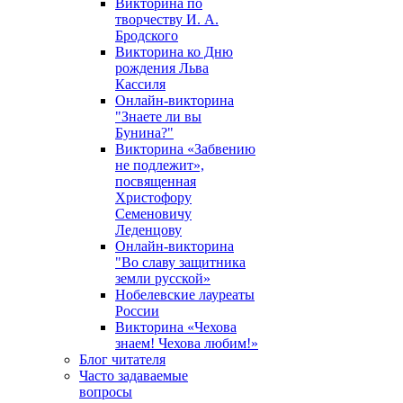
Викторина по
творчеству И. А.
Бродского
Викторина ко Дню
рождения Льва
Кассиля
Онлайн-викторина
"Знаете ли вы
Бунина?"
Викторина «Забвению
не подлежит»,
посвященная
Христофору
Семеновичу
Леденцову
Онлайн-викторина
"Во славу защитника
земли русской»
Нобелевские лауреаты
России
Викторина «Чехова
знаем! Чехова любим!»
Блог читателя
Часто задаваемые
вопросы