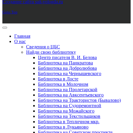
Создание сайта sait-vologda.ru
Goto Top
Главная
О нас
Сведения о ЦБС
Найди свою библиотеку
Центр писателя В. И. Белова
Библиотека на Панкратова
Библиотека на Добролюбова
Библиотека на Чернышевского
Библиотека в Лосте
Библиотека в Молочном
Библиотека на Пролетарской
Библиотека на Авксентьевского
Библиотека на Трактористов (Бывалово)
Библиотека на Судоремонтной
Библиотека на Можайского
Библиотека на Текстильщиков
Библиотека в Тепличном мкр.
Библиотека в Лукьяново
Библиотека на Советском проспекте