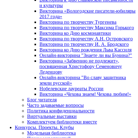
и культуры
Викторина «Вологодские писатели-юбиляры
2017 года»
Викторина по творчеству Тургенева
Викторина по творчеству Максима Горького
Викторина ко Дню космонавтики
Викторина по творчеству А.Н. Островского
Викторина по творчеству И. А. Бродского
Викторина ко Дню рождения Льва Кассиля
Онлайн-викторина "Знаете ли вы Бунина?"
Викторина «Забвению не подлежит»,
посвященная Христофору Семеновичу
Леденцову
Онлайн-викторина "Во славу защитника
земли русской»
Нобелевские лауреаты России
Викторина «Чехова знаем! Чехова любим!»
Блог читателя
Часто задаваемые вопросы
Политика конфиденциальности
Виртуальные выставки
Комплектуем библиотеки вместе
Конкурсы. Проекты. Клубы
Модельная библиотека