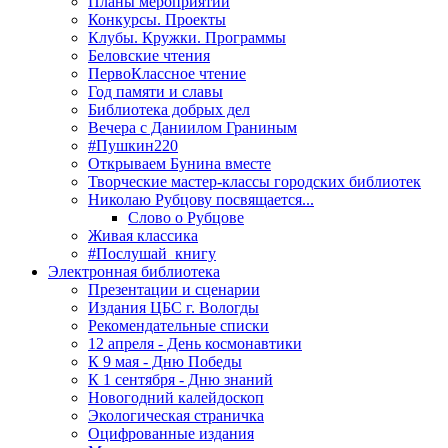
Планы мероприятий
Конкурсы. Проекты
Клубы. Кружки. Программы
Беловские чтения
ПервоКлассное чтение
Год памяти и славы
Библиотека добрых дел
Вечера с Даниилом Граниным
#Пушкин220
Открываем Бунина вместе
Творческие мастер-классы городских библиотек
Николаю Рубцову посвящается...
Слово о Рубцове
Живая классика
#Послушай_книгу
Электронная библиотека
Презентации и сценарии
Издания ЦБС г. Вологды
Рекомендательные списки
12 апреля - День космонавтики
К 9 мая - Дню Победы
К 1 сентября - Дню знаний
Новогодний калейдоскоп
Экологическая страничка
Оцифрованные издания