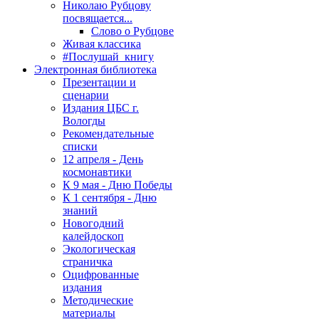
Николаю Рубцову
посвящается...
Слово о Рубцове
Живая классика
#Послушай_книгу
Электронная библиотека
Презентации и
сценарии
Издания ЦБС г.
Вологды
Рекомендательные
списки
12 апреля - День
космонавтики
К 9 мая - Дню Победы
К 1 сентября - Дню
знаний
Новогодний
калейдоскоп
Экологическая
страничка
Оцифрованные
издания
Методические
материалы