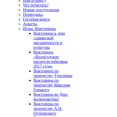
Найти книгу
Что почитать?
Новые поступления
Периодика
Гостевая книга
Анкеты
Игры. Викторины
Викторина к дню
славянской
письменности и
культуры
Викторина
«Вологодские
писатели-юбиляры
2017 года»
Викторина по
творчеству Тургенева
Викторина по
творчеству Максима
Горького
Викторина ко Дню
космонавтики
Викторина по
творчеству А.Н.
Островского