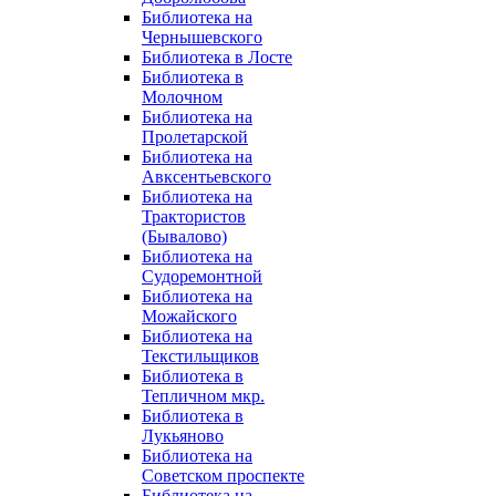
Библиотека на
Чернышевского
Библиотека в Лосте
Библиотека в
Молочном
Библиотека на
Пролетарской
Библиотека на
Авксентьевского
Библиотека на
Трактористов
(Бывалово)
Библиотека на
Судоремонтной
Библиотека на
Можайского
Библиотека на
Текстильщиков
Библиотека в
Тепличном мкр.
Библиотека в
Лукьяново
Библиотека на
Советском проспекте
Библиотека на