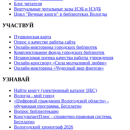
Блог читателя
Виртуальные читальные залы НЭБ и НЭДБ
Цикл "Вечные книги" в библиотеках Вологды
УЧАСТВУЙ
Пушкинская карта
Опрос о качестве работы сайта
Онлайн-викторины городских библиотек
Комплектование фонда городских библиотек
Независимая оценка качества работы учреждения
Онлайн-кроссворд «Сила молчаливой любви»
Онлайн-викторина «Чудесный мир фэнтези»
УЗНАВАЙ
Найти книгу (электронный каталог ЦБС)
Вологда - мой город
«Цифровой гражданин Вологодской области» -
обучающая программа. Бесплатно
Вопрос библиотекарю
КонсультантПлюс - справочно-правовая система.
Бесплатно
Вологодский хронограф 2026