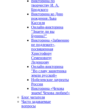
Викторина по
творчеству И. А.
Бродского
Викторина ко Дню
рождения Льва
Кассиля
Онлайн-викторина
"Знаете ли вы
Бунина?"
Викторина «Забвению
не подлежит»,
посвященная
Христофору
Семеновичу
Леденцову
Онлайн-викторина
"Во славу защитника
земли русской»
Нобелевские лауреаты
России
Викторина «Чехова
знаем! Чехова любим!»
Блог читателя
Часто задаваемые
вопросы