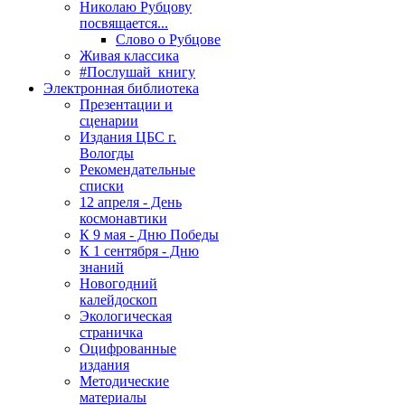
Николаю Рубцову
посвящается...
Слово о Рубцове
Живая классика
#Послушай_книгу
Электронная библиотека
Презентации и
сценарии
Издания ЦБС г.
Вологды
Рекомендательные
списки
12 апреля - День
космонавтики
К 9 мая - Дню Победы
К 1 сентября - Дню
знаний
Новогодний
калейдоскоп
Экологическая
страничка
Оцифрованные
издания
Методические
материалы