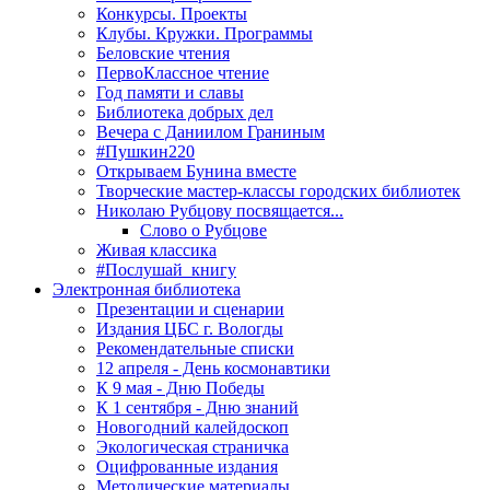
Конкурсы. Проекты
Клубы. Кружки. Программы
Беловские чтения
ПервоКлассное чтение
Год памяти и славы
Библиотека добрых дел
Вечера с Даниилом Граниным
#Пушкин220
Открываем Бунина вместе
Творческие мастер-классы городских библиотек
Николаю Рубцову посвящается...
Слово о Рубцове
Живая классика
#Послушай_книгу
Электронная библиотека
Презентации и сценарии
Издания ЦБС г. Вологды
Рекомендательные списки
12 апреля - День космонавтики
К 9 мая - Дню Победы
К 1 сентября - Дню знаний
Новогодний калейдоскоп
Экологическая страничка
Оцифрованные издания
Методические материалы