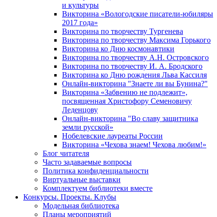
и культуры
Викторина «Вологодские писатели-юбиляры
2017 года»
Викторина по творчеству Тургенева
Викторина по творчеству Максима Горького
Викторина ко Дню космонавтики
Викторина по творчеству А.Н. Островского
Викторина по творчеству И. А. Бродского
Викторина ко Дню рождения Льва Кассиля
Онлайн-викторина "Знаете ли вы Бунина?"
Викторина «Забвению не подлежит»,
посвященная Христофору Семеновичу
Леденцову
Онлайн-викторина "Во славу защитника
земли русской»
Нобелевские лауреаты России
Викторина «Чехова знаем! Чехова любим!»
Блог читателя
Часто задаваемые вопросы
Политика конфиденциальности
Виртуальные выставки
Комплектуем библиотеки вместе
Конкурсы. Проекты. Клубы
Модельная библиотека
Планы мероприятий