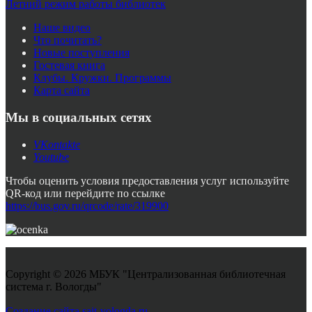
Летний режим работы библиотек
Наше видео
Что почитать?
Новые поступления
Гостевая книга
Клубы. Кружки. Программы
Карта сайта
Мы в социальных сетях
VKontakte
Youtube
Чтобы оценить условия предоставления услуг используйте
QR-код или перейдите по ссылке
https://bus.gov.ru/qrcode/rate/319900
Copyright © 2026 МБУК "Централизованная библиотечная
система г. Вологды"
Joomla! 3 Templates
Создание сайта sait-vologda.ru