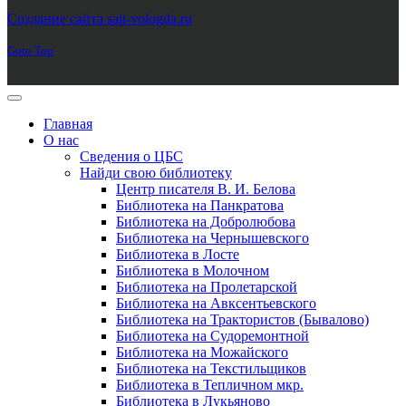
Joomla! 3 Templates
Создание сайта sait-vologda.ru
Goto Top
Главная
О нас
Сведения о ЦБС
Найди свою библиотеку
Центр писателя В. И. Белова
Библиотека на Панкратова
Библиотека на Добролюбова
Библиотека на Чернышевского
Библиотека в Лосте
Библиотека в Молочном
Библиотека на Пролетарской
Библиотека на Авксентьевского
Библиотека на Трактористов (Бывалово)
Библиотека на Судоремонтной
Библиотека на Можайского
Библиотека на Текстильщиков
Библиотека в Тепличном мкр.
Библиотека в Лукьяново