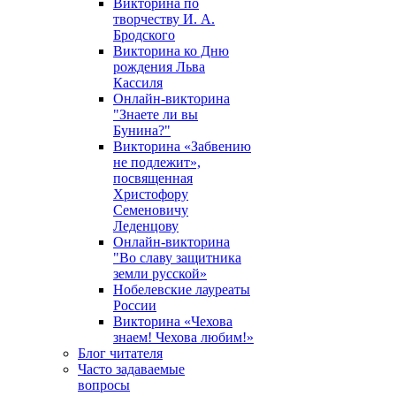
Викторина по
творчеству И. А.
Бродского
Викторина ко Дню
рождения Льва
Кассиля
Онлайн-викторина
"Знаете ли вы
Бунина?"
Викторина «Забвению
не подлежит»,
посвященная
Христофору
Семеновичу
Леденцову
Онлайн-викторина
"Во славу защитника
земли русской»
Нобелевские лауреаты
России
Викторина «Чехова
знаем! Чехова любим!»
Блог читателя
Часто задаваемые
вопросы