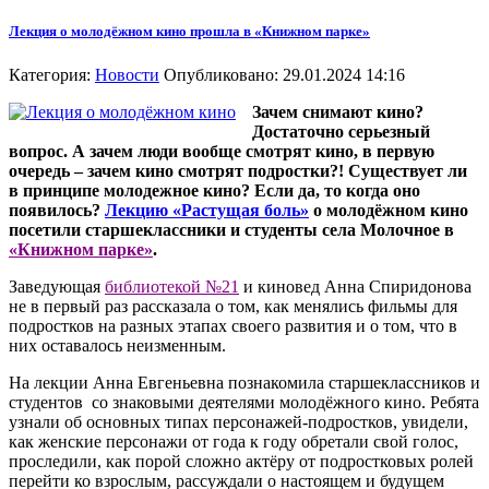
Лекция о молодёжном кино прошла в «Книжном парке»
Категория:
Новости
Опубликовано: 29.01.2024 14:16
Зачем снимают кино?
Достаточно серьезный
вопрос. А зачем люди вообще смотрят кино, в первую
очередь – зачем кино смотрят подростки?! Существует ли
в принципе молодежное кино? Если да, то когда оно
появилось?
Лекцию «Растущая боль»
о молодёжном кино
посетили старшеклассники и студенты села Молочное в
«Книжном парке»
.
Заведующая
библиотекой №21
и киновед Анна Спиридонова
не в первый раз рассказала о том, как менялись фильмы для
подростков на разных этапах своего развития и о том, что в
них оставалось неизменным.
На лекции Анна Евгеньевна познакомила старшеклассников и
студентов со знаковыми деятелями молодёжного кино. Ребята
узнали об основных типах персонажей-подростков, увидели,
как женские персонажи от года к году обретали свой голос,
проследили, как порой сложно актёру от подростковых ролей
перейти ко взрослым, рассуждали о настоящем и будущем