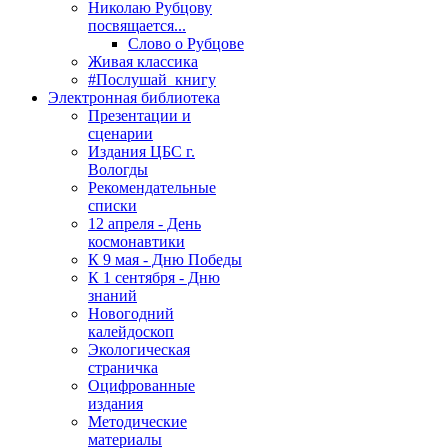
Николаю Рубцову
посвящается...
Слово о Рубцове
Живая классика
#Послушай_книгу
Электронная библиотека
Презентации и
сценарии
Издания ЦБС г.
Вологды
Рекомендательные
списки
12 апреля - День
космонавтики
К 9 мая - Дню Победы
К 1 сентября - Дню
знаний
Новогодний
калейдоскоп
Экологическая
страничка
Оцифрованные
издания
Методические
материалы