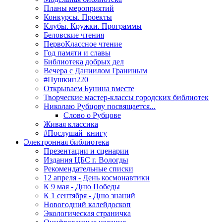
Планы мероприятий
Конкурсы. Проекты
Клубы. Кружки. Программы
Беловские чтения
ПервоКлассное чтение
Год памяти и славы
Библиотека добрых дел
Вечера с Даниилом Граниным
#Пушкин220
Открываем Бунина вместе
Творческие мастер-классы городских библиотек
Николаю Рубцову посвящается...
Слово о Рубцове
Живая классика
#Послушай_книгу
Электронная библиотека
Презентации и сценарии
Издания ЦБС г. Вологды
Рекомендательные списки
12 апреля - День космонавтики
К 9 мая - Дню Победы
К 1 сентября - Дню знаний
Новогодний калейдоскоп
Экологическая страничка