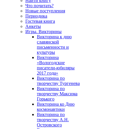
Найти книгу
Что почитать?
Новые поступления
Периодика
Гостевая книга
Анкеты
Игры. Викторины
Викторина к дню
славянской
письменности и
культуры
Викторина
«Вологодские
писатели-юбиляры
2017 года»
Викторина по
творчеству Тургенева
Викторина по
творчеству Максима
Горького
Викторина ко Дню
космонавтики
Викторина по
творчеству А.Н.
Островского