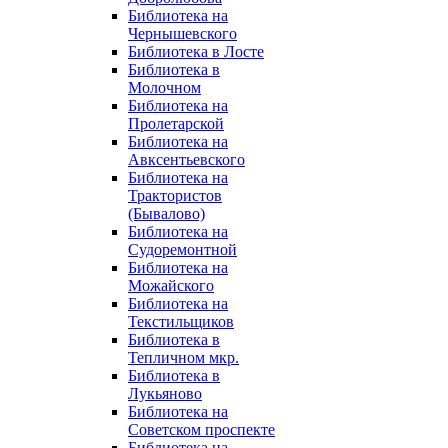
Библиотека на
Чернышевского
Библиотека в Лосте
Библиотека в
Молочном
Библиотека на
Пролетарской
Библиотека на
Авксентьевского
Библиотека на
Трактористов
(Бывалово)
Библиотека на
Судоремонтной
Библиотека на
Можайского
Библиотека на
Текстильщиков
Библиотека в
Тепличном мкр.
Библиотека в
Лукьяново
Библиотека на
Советском проспекте
Библиотека на