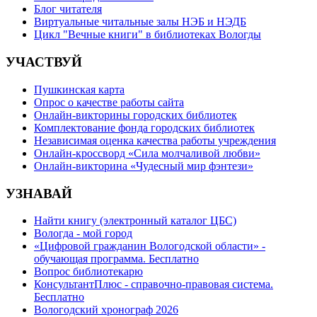
Блог читателя
Виртуальные читальные залы НЭБ и НЭДБ
Цикл "Вечные книги" в библиотеках Вологды
УЧАСТВУЙ
Пушкинская карта
Опрос о качестве работы сайта
Онлайн-викторины городских библиотек
Комплектование фонда городских библиотек
Независимая оценка качества работы учреждения
Онлайн-кроссворд «Сила молчаливой любви»
Онлайн-викторина «Чудесный мир фэнтези»
УЗНАВАЙ
Найти книгу (электронный каталог ЦБС)
Вологда - мой город
«Цифровой гражданин Вологодской области» -
обучающая программа. Бесплатно
Вопрос библиотекарю
КонсультантПлюс - справочно-правовая система.
Бесплатно
Вологодский хронограф 2026