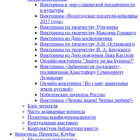
Викторина к дню славянской письменности
и культуры
Викторина «Вологодские писатели-юбиляры
2017 года»
Викторина по творчеству Тургенева
Викторина по творчеству Максима Горького
Викторина ко Дню космонавтики
Викторина по творчеству А.Н. Островского
Викторина по творчеству И. А. Бродского
Викторина ко Дню рождения Льва Кассиля
Онлайн-викторина "Знаете ли вы Бунина?"
Викторина «Забвению не подлежит»,
посвященная Христофору Семеновичу
Леденцову
Онлайн-викторина "Во славу защитника
земли русской»
Нобелевские лауреаты России
Викторина «Чехова знаем! Чехова любим!»
Блог читателя
Часто задаваемые вопросы
Политика конфиденциальности
Виртуальные выставки
Комплектуем библиотеки вместе
Конкурсы. Проекты. Клубы
Модельная библиотека