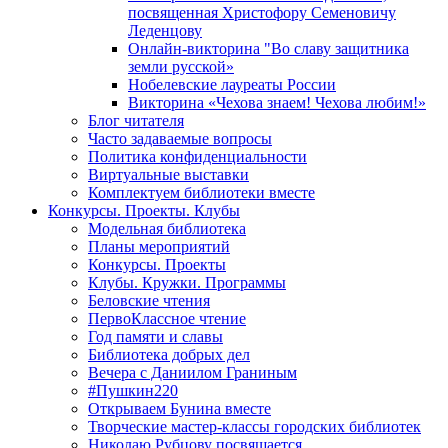
посвященная Христофору Семеновичу
Леденцову
Онлайн-викторина "Во славу защитника
земли русской»
Нобелевские лауреаты России
Викторина «Чехова знаем! Чехова любим!»
Блог читателя
Часто задаваемые вопросы
Политика конфиденциальности
Виртуальные выставки
Комплектуем библиотеки вместе
Конкурсы. Проекты. Клубы
Модельная библиотека
Планы мероприятий
Конкурсы. Проекты
Клубы. Кружки. Программы
Беловские чтения
ПервоКлассное чтение
Год памяти и славы
Библиотека добрых дел
Вечера с Даниилом Граниным
#Пушкин220
Открываем Бунина вместе
Творческие мастер-классы городских библиотек
Николаю Рубцову посвящается...