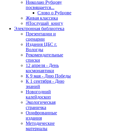
Николаю Рубцову
посвящается...
Слово о Рубцове
Живая классика
#Послушай_книгу
Электронная библиотека
Презентации и
сценарии
Издания ЦБС г.
Вологды
Рекомендательные
списки
12 апреля - День
космонавтики
К 9 мая - Дню Победы
К 1 сентября - Дню
знаний
Новогодний
калейдоскоп
Экологическая
страничка
Оцифрованные
издания
Методические
материалы