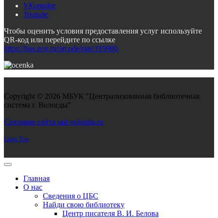
VKontakte
Youtube
Чтобы оценить условия предоставления услуг используйте
QR-код или перейдите по ссылке
https://bus.gov.ru/qrcode/rate/319900
Copyright © 2026 МБУК "Централизованная библиотечная
система г. Вологды"
Joomla! 3 Templates
Создание сайта sait-vologda.ru
Goto Top
Главная
О нас
Сведения о ЦБС
Найди свою библиотеку
Центр писателя В. И. Белова