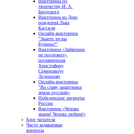
Викторина по
творчеству И. А.
Бродского
Викторина ко Дню
рождения Льва
Кассиля
Онлайн-викторина
"Знаете ли вы
Бунина?"
Викторина «Забвению
не подлежит»,
посвященная
Христофору
Семеновичу
Леденцову
Онлайн-викторина
"Во славу защитника
земли русской»
Нобелевские лауреаты
России
Викторина «Чехова
знаем! Чехова любим!»
Блог читателя
Часто задаваемые
вопросы