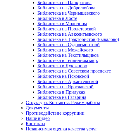
Библиотека на Панкратова
Библиотека на Добролюбова
Библиотека на Чернышевского
Библиотека в Лосте
Библиотека в Молочном
Библиотека на Пролетарской
Библиотека на Авксентьевского
Библиотека на Трактористов (Бывалово)
Библиотека на Судоремонтной
Библиотека на Можайского
Библиотека на Текстильщиков
Библиотека в Тепличном мкр.
Библиотека в Лукьяново
Библиотека на Советском проспекте
Библиотека на Псковской
Библиотека на Архангельской
Библиотека на Ярославской
Библиотека в Прилуках
Библиотека на Гагарина
Структура. Контакты. Режим работы
Документы
Противодействие коррупции
Наше видео
Контакты
Независимая оценка качества услуг