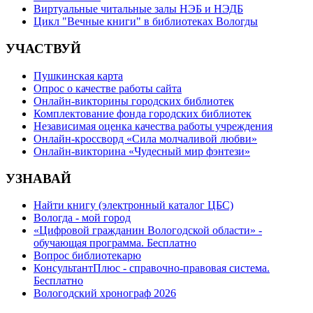
Виртуальные читальные залы НЭБ и НЭДБ
Цикл "Вечные книги" в библиотеках Вологды
УЧАСТВУЙ
Пушкинская карта
Опрос о качестве работы сайта
Онлайн-викторины городских библиотек
Комплектование фонда городских библиотек
Независимая оценка качества работы учреждения
Онлайн-кроссворд «Сила молчаливой любви»
Онлайн-викторина «Чудесный мир фэнтези»
УЗНАВАЙ
Найти книгу (электронный каталог ЦБС)
Вологда - мой город
«Цифровой гражданин Вологодской области» -
обучающая программа. Бесплатно
Вопрос библиотекарю
КонсультантПлюс - справочно-правовая система.
Бесплатно
Вологодский хронограф 2026