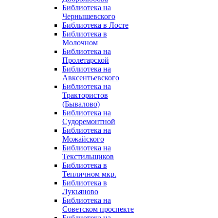
Библиотека на
Чернышевского
Библиотека в Лосте
Библиотека в
Молочном
Библиотека на
Пролетарской
Библиотека на
Авксентьевского
Библиотека на
Трактористов
(Бывалово)
Библиотека на
Судоремонтной
Библиотека на
Можайского
Библиотека на
Текстильщиков
Библиотека в
Тепличном мкр.
Библиотека в
Лукьяново
Библиотека на
Советском проспекте
Библиотека на