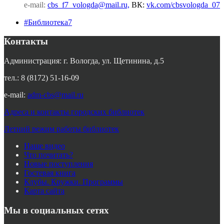
e-mail:
cbs_f7_vologda@mail.ru,
ВК
:
vk.com/cbsvologda_07
#Библиотека7
Контакты
Администрация: г. Вологда, ул. Щетинина, д.5
тел.: 8 (8172) 51-16-09
e-mail:
adm-cbs@mail.ru
Адреса и контакты городских библиотек
Летний режим работы библиотек
Наше видео
Что почитать?
Новые поступления
Гостевая книга
Клубы. Кружки. Программы
Карта сайта
Мы в социальных сетях