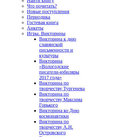
Найти книгу
Что почитать?
Новые поступления
Периодика
Гостевая книга
Анкеты
Игры. Викторины
Викторина к дню
славянской
письменности и
культуры
Викторина
«Вологодские
писатели-юбиляры
2017 года»
Викторина по
творчеству Тургенева
Викторина по
творчеству Максима
Горького
Викторина ко Дню
космонавтики
Викторина по
творчеству А.Н.
Островского