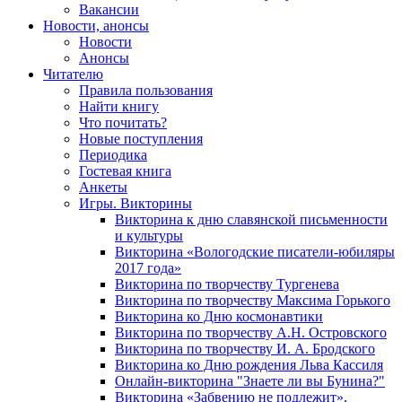
Вакансии
Новости, анонсы
Новости
Анонсы
Читателю
Правила пользования
Найти книгу
Что почитать?
Новые поступления
Периодика
Гостевая книга
Анкеты
Игры. Викторины
Викторина к дню славянской письменности
и культуры
Викторина «Вологодские писатели-юбиляры
2017 года»
Викторина по творчеству Тургенева
Викторина по творчеству Максима Горького
Викторина ко Дню космонавтики
Викторина по творчеству А.Н. Островского
Викторина по творчеству И. А. Бродского
Викторина ко Дню рождения Льва Кассиля
Онлайн-викторина "Знаете ли вы Бунина?"
Викторина «Забвению не подлежит»,