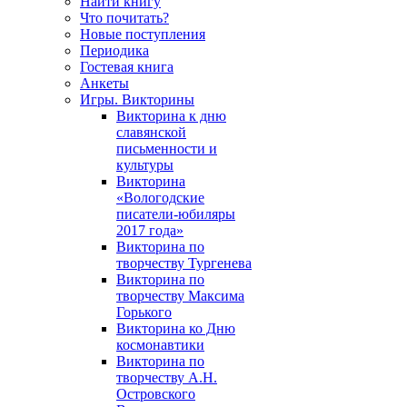
Найти книгу
Что почитать?
Новые поступления
Периодика
Гостевая книга
Анкеты
Игры. Викторины
Викторина к дню
славянской
письменности и
культуры
Викторина
«Вологодские
писатели-юбиляры
2017 года»
Викторина по
творчеству Тургенева
Викторина по
творчеству Максима
Горького
Викторина ко Дню
космонавтики
Викторина по
творчеству А.Н.
Островского