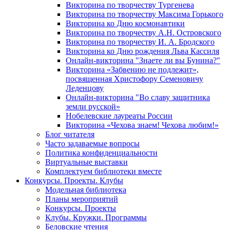
Викторина по творчеству Тургенева
Викторина по творчеству Максима Горького
Викторина ко Дню космонавтики
Викторина по творчеству А.Н. Островского
Викторина по творчеству И. А. Бродского
Викторина ко Дню рождения Льва Кассиля
Онлайн-викторина "Знаете ли вы Бунина?"
Викторина «Забвению не подлежит»,
посвященная Христофору Семеновичу
Леденцову
Онлайн-викторина "Во славу защитника
земли русской»
Нобелевские лауреаты России
Викторина «Чехова знаем! Чехова любим!»
Блог читателя
Часто задаваемые вопросы
Политика конфиденциальности
Виртуальные выставки
Комплектуем библиотеки вместе
Конкурсы. Проекты. Клубы
Модельная библиотека
Планы мероприятий
Конкурсы. Проекты
Клубы. Кружки. Программы
Беловские чтения