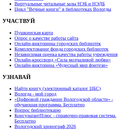
Виртуальные читальные залы НЭБ и НЭДБ
Цикл "Вечные книги" в библиотеках Вологды
УЧАСТВУЙ
Пушкинская карта
Опрос о качестве работы сайта
Онлайн-викторины городских библиотек
Комплектование фонда городских библиотек
Независимая оценка качества работы учреждения
Онлайн-кроссворд «Сила молчаливой любви»
Онлайн-викторина «Чудесный мир фэнтези»
УЗНАВАЙ
Найти книгу (электронный каталог ЦБС)
Вологда - мой город
«Цифровой гражданин Вологодской области» -
обучающая программа. Бесплатно
Вопрос библиотекарю
КонсультантПлюс - справочно-правовая система.
Бесплатно
Вологодский хронограф 2026