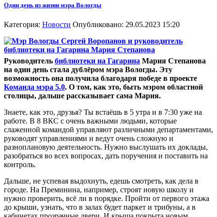
Один день из жизни мэра Вологды
Категория:
Новости
Опубликовано: 29.05.2023 15:20
Руководитель
библиотеки на Гагарина
Мария Степанова
на один день стала дублёром мэра Вологды. Эту
возможность она получила благодаря победе в проекте
Команда мэра 5.0
. О том, как это, быть мэром областной
столицы, дальше рассказывает сама Мария.
Знаете, как это, друзья? Ты встаёшь в 5 утра и в 7:30 уже на
работе. В 8 ВКС с очень важными людьми, которые
слаженной командой управляют различными департаментами,
руководят управлениями и ведут очень сложную и
разноплановую деятельность. Нужно выслушать их доклады,
разобраться во всех вопросах, дать поручения и поставить на
контроль.
Дальше, не успевая выдохнуть, едешь смотреть, как дела в
городе. На Преминина, например, строят новую школу и
нужно проверить, всё ли в порядке. Пройти от первого этажа
до крыши, узнать, что в залах будет паркет и трибуны, а в
кабинетах прозрачные двери. И крыша покрыта новым