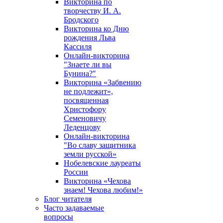
Викторина по
творчеству И. А.
Бродского
Викторина ко Дню
рождения Льва
Кассиля
Онлайн-викторина
"Знаете ли вы
Бунина?"
Викторина «Забвению
не подлежит»,
посвященная
Христофору
Семеновичу
Леденцову
Онлайн-викторина
"Во славу защитника
земли русской»
Нобелевские лауреаты
России
Викторина «Чехова
знаем! Чехова любим!»
Блог читателя
Часто задаваемые
вопросы