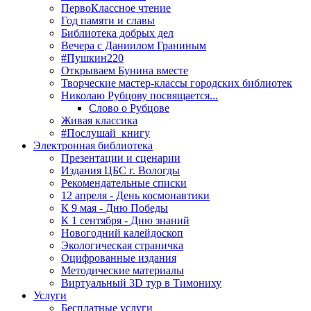
ПервоКлассное чтение
Год памяти и славы
Библиотека добрых дел
Вечера с Даниилом Граниным
#Пушкин220
Открываем Бунина вместе
Творческие мастер-классы городских библиотек
Николаю Рубцову посвящается...
Слово о Рубцове
Живая классика
#Послушай_книгу
Электронная библиотека
Презентации и сценарии
Издания ЦБС г. Вологды
Рекомендательные списки
12 апреля - День космонавтики
К 9 мая - Дню Победы
К 1 сентября - Дню знаний
Новогодний калейдоскоп
Экологическая страничка
Оцифрованные издания
Методические материалы
Виртуальный 3D тур в Тимониху
Услуги
Бесплатные услуги