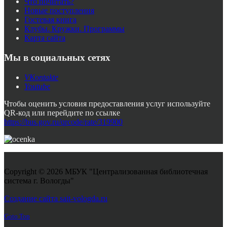
Что почитать?
Новые поступления
Гостевая книга
Клубы. Кружки. Программы
Карта сайта
Мы в социальных сетях
VKontakte
Youtube
Чтобы оценить условия предоставления услуг используйте
QR-код или перейдите по ссылке
https://bus.gov.ru/qrcode/rate/319900
Copyright © 2026 МБУК "Централизованная библиотечная
система г. Вологды"
Joomla! 3 Templates
Создание сайта sait-vologda.ru
Goto Top