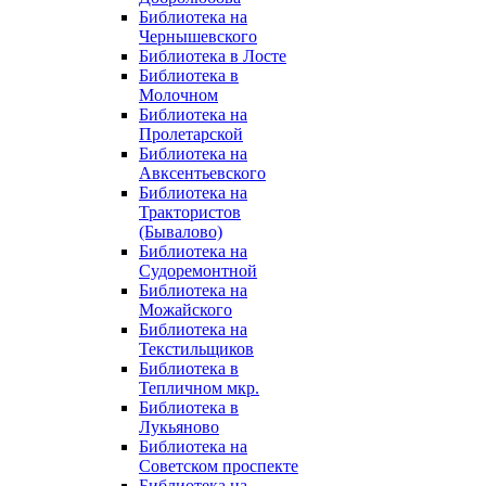
Библиотека на
Чернышевского
Библиотека в Лосте
Библиотека в
Молочном
Библиотека на
Пролетарской
Библиотека на
Авксентьевского
Библиотека на
Трактористов
(Бывалово)
Библиотека на
Судоремонтной
Библиотека на
Можайского
Библиотека на
Текстильщиков
Библиотека в
Тепличном мкр.
Библиотека в
Лукьяново
Библиотека на
Советском проспекте
Библиотека на