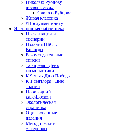
Николаю Рубцову
посвящается...
Слово о Рубцове
Живая классика
#Послушай_книгу
Электронная библиотека
Презентации и
сценарии
Издания ЦБС г.
Вологды
Рекомендательные
списки
12 апреля - День
космонавтики
К 9 мая - Дню Победы
К 1 сентября - Дню
знаний
Новогодний
калейдоскоп
Экологическая
страничка
Оцифрованные
издания
Методические
материалы