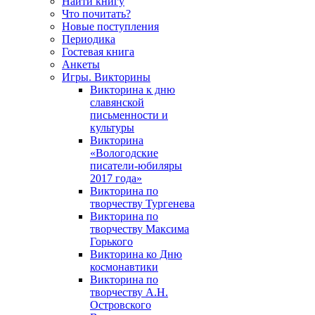
Найти книгу
Что почитать?
Новые поступления
Периодика
Гостевая книга
Анкеты
Игры. Викторины
Викторина к дню
славянской
письменности и
культуры
Викторина
«Вологодские
писатели-юбиляры
2017 года»
Викторина по
творчеству Тургенева
Викторина по
творчеству Максима
Горького
Викторина ко Дню
космонавтики
Викторина по
творчеству А.Н.
Островского