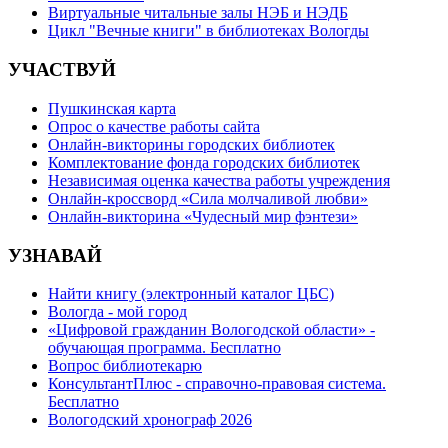
Виртуальные читальные залы НЭБ и НЭДБ
Цикл "Вечные книги" в библиотеках Вологды
УЧАСТВУЙ
Пушкинская карта
Опрос о качестве работы сайта
Онлайн-викторины городских библиотек
Комплектование фонда городских библиотек
Независимая оценка качества работы учреждения
Онлайн-кроссворд «Сила молчаливой любви»
Онлайн-викторина «Чудесный мир фэнтези»
УЗНАВАЙ
Найти книгу (электронный каталог ЦБС)
Вологда - мой город
«Цифровой гражданин Вологодской области» -
обучающая программа. Бесплатно
Вопрос библиотекарю
КонсультантПлюс - справочно-правовая система.
Бесплатно
Вологодский хронограф 2026