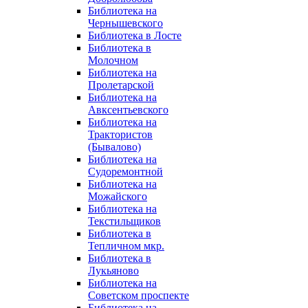
Библиотека на
Чернышевского
Библиотека в Лосте
Библиотека в
Молочном
Библиотека на
Пролетарской
Библиотека на
Авксентьевского
Библиотека на
Трактористов
(Бывалово)
Библиотека на
Судоремонтной
Библиотека на
Можайского
Библиотека на
Текстильщиков
Библиотека в
Тепличном мкр.
Библиотека в
Лукьяново
Библиотека на
Советском проспекте
Библиотека на