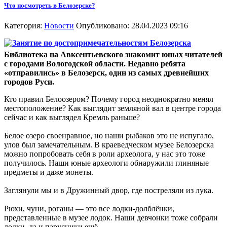
Что посмотреть в Белозерске?
Категория:
Новости
Опубликовано: 28.04.2023 09:16
Библиотека на Авксентьевского знакомит юных читателей
с городами Вологодской области. Недавно ребята
«отправились» в Белозерск, один из самых древнейших
городов Руси.
Кто правил Белоозером? Почему город неоднократно менял
местоположение? Как выглядит земляной вал в центре города
сейчас и как выглядел Кремль раньше?
Белое озеро своенравное, но наши рыбаков это не испугало,
улов был замечательным. В краеведческом музее Белозерска
можно попробовать себя в роли археолога, у нас это тоже
получилось. Наши юные археологи обнаружили глиняные
предметы и даже монеты.
Заглянули мы и в Дружинный двор, где постреляли из лука.
Рюхи, чуни, роганы — это все лодки-долблёнки,
представленные в музее лодок. Наши девчонки тоже собрали
лодки, да и парусники ещё.