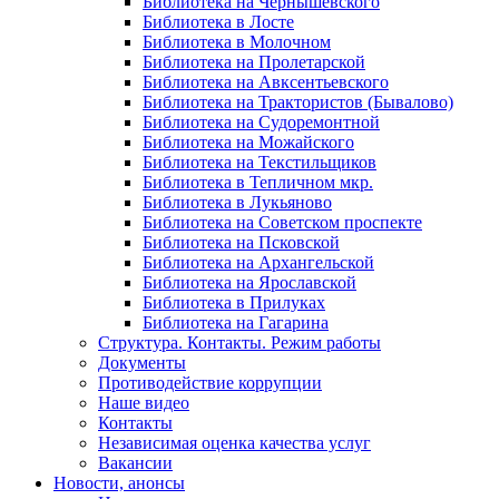
Библиотека на Чернышевского
Библиотека в Лосте
Библиотека в Молочном
Библиотека на Пролетарской
Библиотека на Авксентьевского
Библиотека на Трактористов (Бывалово)
Библиотека на Судоремонтной
Библиотека на Можайского
Библиотека на Текстильщиков
Библиотека в Тепличном мкр.
Библиотека в Лукьяново
Библиотека на Советском проспекте
Библиотека на Псковской
Библиотека на Архангельской
Библиотека на Ярославской
Библиотека в Прилуках
Библиотека на Гагарина
Структура. Контакты. Режим работы
Документы
Противодействие коррупции
Наше видео
Контакты
Независимая оценка качества услуг
Вакансии
Новости, анонсы