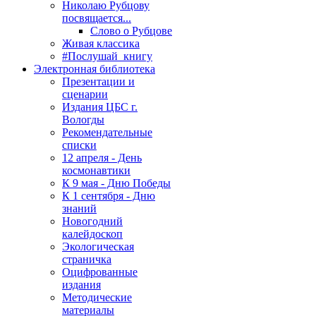
Николаю Рубцову
посвящается...
Слово о Рубцове
Живая классика
#Послушай_книгу
Электронная библиотека
Презентации и
сценарии
Издания ЦБС г.
Вологды
Рекомендательные
списки
12 апреля - День
космонавтики
К 9 мая - Дню Победы
К 1 сентября - Дню
знаний
Новогодний
калейдоскоп
Экологическая
страничка
Оцифрованные
издания
Методические
материалы