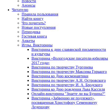
Новости
Анонсы
Читателю
Правила пользования
Найти книгу
Что почитать?
Новые поступления
Периодика
Гостевая книга
Анкеты
Игры. Викторины
Викторина к дню славянской письменности
и культуры
Викторина «Вологодские писатели-юбиляры
2017 года»
Викторина по творчеству Тургенева
Викторина по творчеству Максима Горького
Викторина ко Дню космонавтики
Викторина по творчеству А.Н. Островского
Викторина по творчеству И. А. Бродского
Викторина ко Дню рождения Льва Кассиля
Онлайн-викторина "Знаете ли вы Бунина?"
Викторина «Забвению не подлежит»,
посвященная Христофору Семеновичу
Леденцову