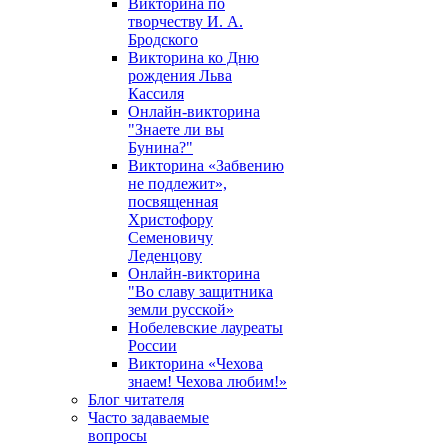
Викторина по
творчеству И. А.
Бродского
Викторина ко Дню
рождения Льва
Кассиля
Онлайн-викторина
"Знаете ли вы
Бунина?"
Викторина «Забвению
не подлежит»,
посвященная
Христофору
Семеновичу
Леденцову
Онлайн-викторина
"Во славу защитника
земли русской»
Нобелевские лауреаты
России
Викторина «Чехова
знаем! Чехова любим!»
Блог читателя
Часто задаваемые
вопросы