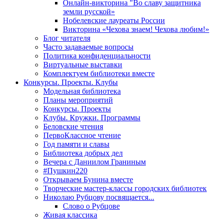
Онлайн-викторина "Во славу защитника
земли русской»
Нобелевские лауреаты России
Викторина «Чехова знаем! Чехова любим!»
Блог читателя
Часто задаваемые вопросы
Политика конфиденциальности
Виртуальные выставки
Комплектуем библиотеки вместе
Конкурсы. Проекты. Клубы
Модельная библиотека
Планы мероприятий
Конкурсы. Проекты
Клубы. Кружки. Программы
Беловские чтения
ПервоКлассное чтение
Год памяти и славы
Библиотека добрых дел
Вечера с Даниилом Граниным
#Пушкин220
Открываем Бунина вместе
Творческие мастер-классы городских библиотек
Николаю Рубцову посвящается...
Слово о Рубцове
Живая классика