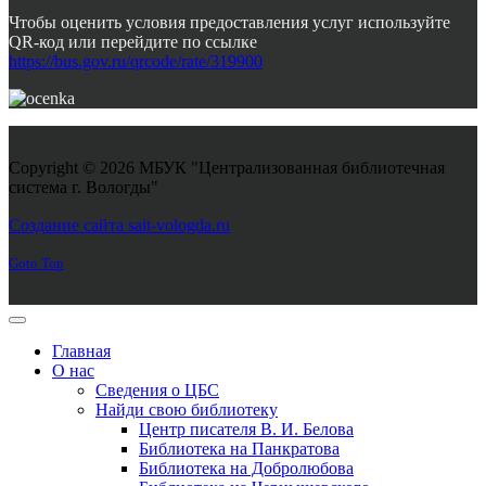
Чтобы оценить условия предоставления услуг используйте
QR-код или перейдите по ссылке
https://bus.gov.ru/qrcode/rate/319900
Copyright © 2026 МБУК "Централизованная библиотечная
система г. Вологды"
Joomla! 3 Templates
Создание сайта sait-vologda.ru
Goto Top
Главная
О нас
Сведения о ЦБС
Найди свою библиотеку
Центр писателя В. И. Белова
Библиотека на Панкратова
Библиотека на Добролюбова