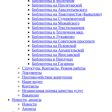
Библиотека в Молочном
Библиотека на Пролетарской
Библиотека на Авксентьевского
Библиотека на Трактористов (Бывалово)
Библиотека на Судоремонтной
Библиотека на Можайского
Библиотека на Текстильщиков
Библиотека в Тепличном мкр.
Библиотека в Лукьяново
Библиотека на Советском проспекте
Библиотека на Псковской
Библиотека на Архангельской
Библиотека на Ярославской
Библиотека в Прилуках
Библиотека на Гагарина
Структура. Контакты. Режим работы
Документы
Противодействие коррупции
Наше видео
Контакты
Независимая оценка качества услуг
Вакансии
Новости, анонсы
Новости
Анонсы