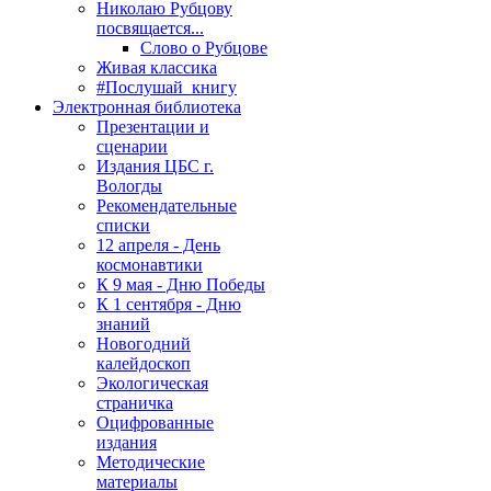
Николаю Рубцову
посвящается...
Слово о Рубцове
Живая классика
#Послушай_книгу
Электронная библиотека
Презентации и
сценарии
Издания ЦБС г.
Вологды
Рекомендательные
списки
12 апреля - День
космонавтики
К 9 мая - Дню Победы
К 1 сентября - Дню
знаний
Новогодний
калейдоскоп
Экологическая
страничка
Оцифрованные
издания
Методические
материалы