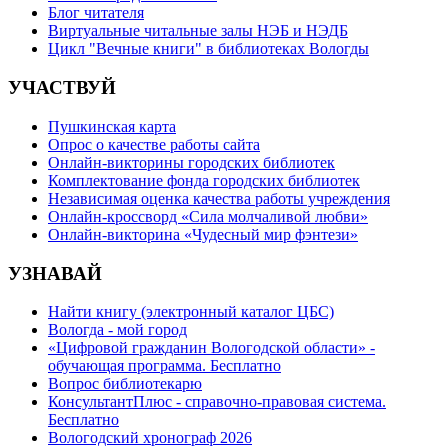
Блог читателя
Виртуальные читальные залы НЭБ и НЭДБ
Цикл "Вечные книги" в библиотеках Вологды
УЧАСТВУЙ
Пушкинская карта
Опрос о качестве работы сайта
Онлайн-викторины городских библиотек
Комплектование фонда городских библиотек
Независимая оценка качества работы учреждения
Онлайн-кроссворд «Сила молчаливой любви»
Онлайн-викторина «Чудесный мир фэнтези»
УЗНАВАЙ
Найти книгу (электронный каталог ЦБС)
Вологда - мой город
«Цифровой гражданин Вологодской области» -
обучающая программа. Бесплатно
Вопрос библиотекарю
КонсультантПлюс - справочно-правовая система.
Бесплатно
Вологодский хронограф 2026