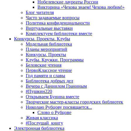
Нобелевские лауреаты России
Викторина «Чехова знаем! Чехова любим!»
Блог читателя
Часто задаваемые вопросы
Политика конфиденциальности
Виртуальные выставки
Комплектуем библиотеки вместе
Конкурсы. Проекты. Клубы
Модельная библиотека
Планы мероприятий
Конкурсы. Проекты
Клубы. Кружки. Программы
Беловские чтения
ПервоКлассное чтение
Год памяти и славы
Библиотека добрых дел
Вечера с Даниилом Граниным
#Пушкин220
Открываем Бунина вместе
Творческие мастер-классы городских библиотек
Николаю Рубцову посвящается...
Слово о Рубцове
Живая классика
#Послушай_книгу
Электронная библиотека