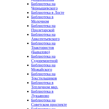
Библиотека на
Чернышевского
Библиотека в Лосте
Библиотека в
Молочном
Библиотека на
Пролетарской
Библиотека на
Авксентьевского
Библиотека на
Трактористов
(Бывалово)
Библиотека на
Судоремонтной
Библиотека на
Можайского
Библиотека на
Текстильщиков
Библиотека в
Тепличном мкр.
Библиотека в
Лукьяново
Библиотека на
Советском проспекте
Библиотека на