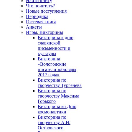
Найти книгу
Что почитать?
Новые поступления
Периодика
Гостевая книга
Анкеты
Игры. Викторины
Викторина к дню
славянской
письменности и
культуры
Викторина
«Вологодские
писатели-юбиляры
2017 года»
Викторина по
творчеству Тургенева
Викторина по
творчеству Максима
Горького
Викторина ко Дню
космонавтики
Викторина по
творчеству А.Н.
Островского