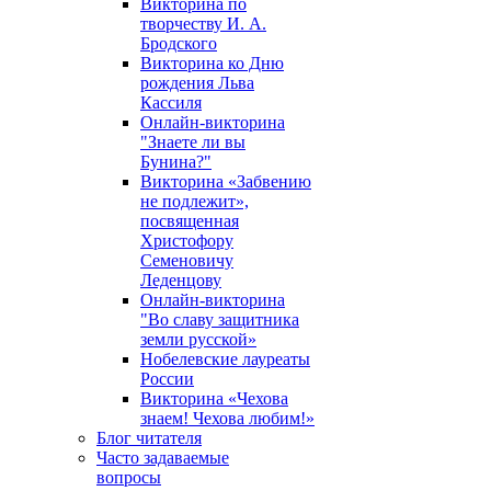
Викторина по
творчеству И. А.
Бродского
Викторина ко Дню
рождения Льва
Кассиля
Онлайн-викторина
"Знаете ли вы
Бунина?"
Викторина «Забвению
не подлежит»,
посвященная
Христофору
Семеновичу
Леденцову
Онлайн-викторина
"Во славу защитника
земли русской»
Нобелевские лауреаты
России
Викторина «Чехова
знаем! Чехова любим!»
Блог читателя
Часто задаваемые
вопросы