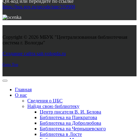
QR-код или перейдите по ссылке
https://bus.gov.ru/qrcode/rate/319900
Copyright © 2026 МБУК "Централизованная библиотечная
система г. Вологды"
Joomla! 3 Templates
Создание сайта sait-vologda.ru
Goto Top
Главная
О нас
Сведения о ЦБС
Найди свою библиотеку
Центр писателя В. И. Белова
Библиотека на Панкратова
Библиотека на Добролюбова
Библиотека на Чернышевского
Библиотека в Лосте