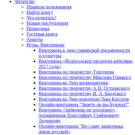
Читателю
Правила пользования
Найти книгу
Что почитать?
Новые поступления
Периодика
Гостевая книга
Анкеты
Игры. Викторины
Викторина к дню славянской письменности
и культуры
Викторина «Вологодские писатели-юбиляры
2017 года»
Викторина по творчеству Тургенева
Викторина по творчеству Максима Горького
Викторина ко Дню космонавтики
Викторина по творчеству А.Н. Островского
Викторина по творчеству И. А. Бродского
Викторина ко Дню рождения Льва Кассиля
Онлайн-викторина "Знаете ли вы Бунина?"
Викторина «Забвению не подлежит»,
посвященная Христофору Семеновичу
Леденцову
Онлайн-викторина "Во славу защитника
земли русской»